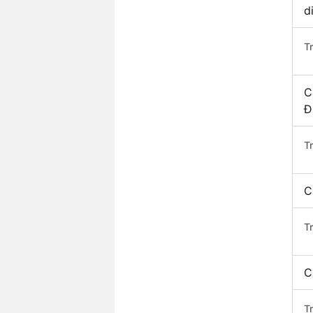
d
T
C
Đ
T
C
T
C
T