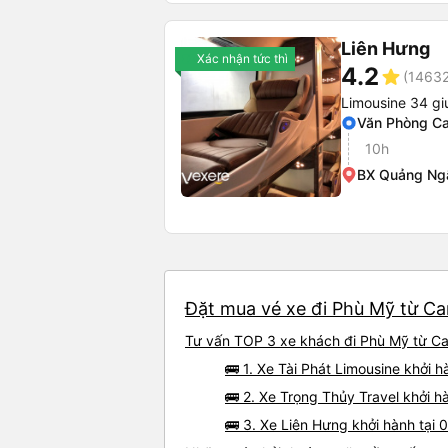
Liên Hưng
Xác nhận tức thì
4.2
star
(14632
Limousine 34 gi
Văn Phòng C
10h
BX Quảng Ng
Đặt mua vé xe đi Phù Mỹ từ Ca
Tư vấn TOP 3 xe khách đi Phù Mỹ từ Cam
🚌 1. Xe Tài Phát Limousine khởi 
🚌 2. Xe Trọng Thủy Travel khởi h
🚌 3. Xe Liên Hưng khởi hành tại