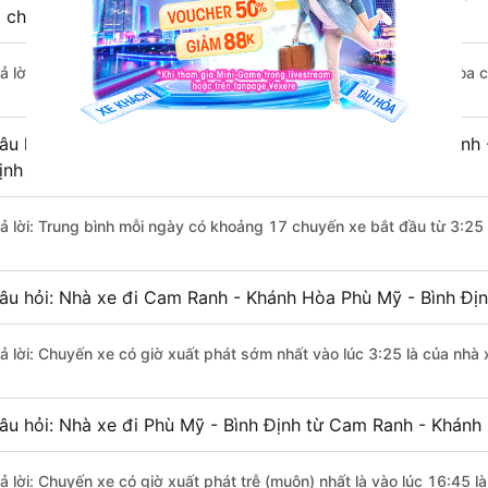
i chuyển bằng xe khách?
rả lời: Đoạn đường đi Phù Mỹ - Bình Định từ Cam Ranh - Khánh Hòa 
âu hỏi: Mỗi ngày có bao nhiêu chuyến xe khách Cam Ranh 
ịnh ?
rả lời: Trung bình mỗi ngày có khoảng 17 chuyến xe bắt đầu từ 3:25
âu hỏi: Nhà xe đi Cam Ranh - Khánh Hòa Phù Mỹ - Bình Đị
rả lời: Chuyến xe có giờ xuất phát sớm nhất vào lúc 3:25 là của nhà 
âu hỏi: Nhà xe đi Phù Mỹ - Bình Định từ Cam Ranh - Khánh 
rả lời: Chuyến xe có giờ xuất phát trễ (muộn) nhất là vào lúc 16:45 l