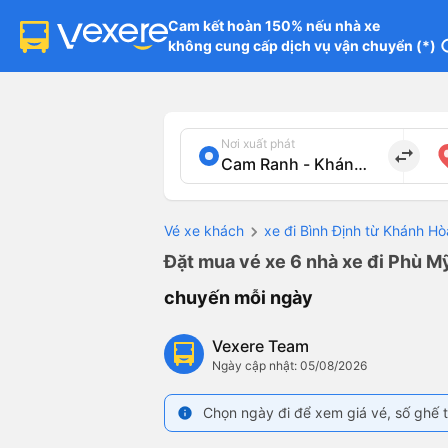
Cam kết hoàn 150% nếu nhà xe

không cung cấp dịch vụ vận chuyển (*)
in
Nơi xuất phát
import_export
Vé xe khách
xe đi Bình Định từ Khánh Hò
Đặt mua vé xe 6 nhà xe đi Phù Mỹ
chuyến mỗi ngày
Vexere Team
Ngày cập nhật: 05/08/2026
Chọn ngày đi để xem giá vé, số ghế t
info