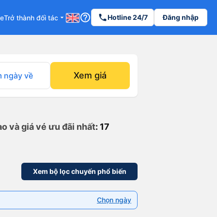
help_outline
phone
Hotline 24/7
Đăng nhập
re
Trở thành đối tác
arrow_drop_down
Xem giá
 ngày về
o và giá vé ưu đãi nhất
: 17
Xem bộ lọc chuyến phổ biến
Chọn ngày