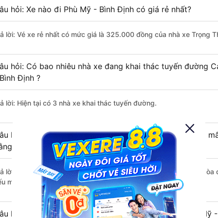
âu hỏi: Xe nào đi Phù Mỹ - Bình Định có giá rẻ nhất?
rả lời: Vé xe rẻ nhất có mức giá là 325.000 đồng của nhà xe Trọng T
âu hỏi: Có bao nhiêu nhà xe đang khai thác tuyến đường 
 Bình Định ?
ả lời: Hiện tại có 3 nhà xe khai thác tuyến đường.
âu hỏi: Từ Cam Ranh - Khánh Hòa đi Phù Mỹ - Bình Định mất
ằng xe khách?
rả lời: Thời gian di chuyển bằng xe khách từ Cam Ranh - Khánh Hòa đ
ếu mật độ giao thông thuận lợi.
âu hỏi: Khoảng cách từ Cam Ranh - Khánh Hòa đi Phù Mỹ - 