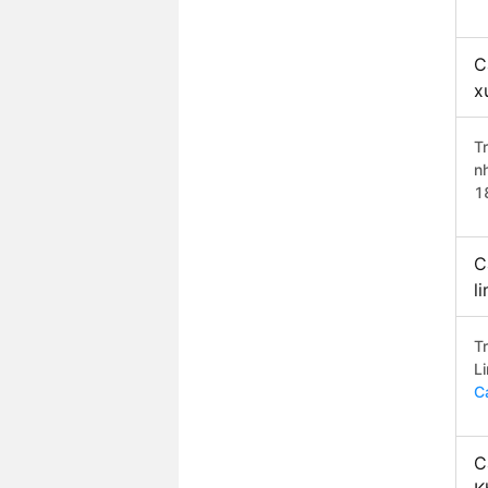
C
x
T
n
1
C
l
T
L
C
C