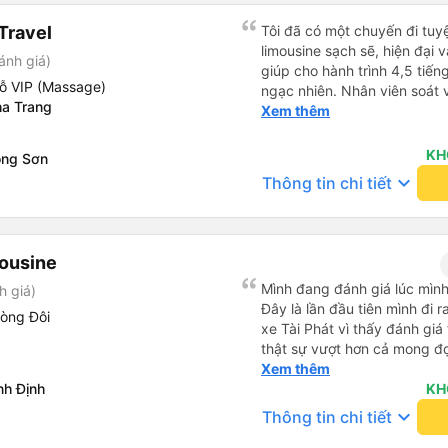
Travel
Tôi đã có một chuyến đi tuyệ
limousine sạch sẽ, hiện đại 
ánh giá)
giúp cho hành trình 4,5 tiến
ỗ VIP (Massage)
ngạc nhiên. Nhân viên soát vé
a Trang
thận và chuyên nghiệp, mọi 
Xem thêm
thông báo rõ ràng, việc lên
đi diễn ra đúng như kế hoạch
KH
ồng Sơn
bộ trải nghiệm - từ khi đặt 
keyboard_arrow_down
Thông tin chi tiết
và không gặp rắc rối. Tôi rất
chắc chắn sẽ chọn Trọng Th
giới thiệu!
mousine
Mình đang đánh giá lúc mình
h giá)
Đây là lần đầu tiên mình đi
hòng Đôi
xe Tài Phát vì thấy đánh giá
thật sự vượt hơn cả mong đ
đôi và vừa đủ cho 2 người. N
Xem thêm
nh Định
siêu nhiệt tình và dễ thương
KH
cho bên tổng đài thì anh nhân viên
keyboard_arrow_down
Thông tin chi tiết
siêu nhẹ nhàng và vui vẻ . L