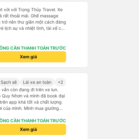
t vời với Trọng Thủy Travel. Xe
và rất thoải mái. Ghế massage
g trở nên thư giãn một cách đáng
 lịch sự và nhiệt tình, tài xế cẩn
thứ đều được tổ chức tốt. Các
 xe dễ dàng, và toàn bộ chuyến
. Tôi đặt vé qua Vexere, và toàn
ÔNG CẦN THANH TOÁN TRƯỚC
vé đến khi đến nơi - đều suôn sẻ
Xem giá
 hài lòng với công ty này và
ủy Travel một lần nữa. Rất đáng
Sạch sẽ
Lái xe an toàn
+2
 vẫn còn đang đi trên xe lun.
 ra Quy Nhơn và mình đã book đại
 trên app khá tốt và chất lượng
ợi của mình. Mình mua giường
hân viên của nhà xe phải nói là
. Trước chuyến đi mình có gọi
ÔNG CẦN THANH TOÁN TRƯỚC
 hỗ trợ mình nói chuyện
Xem giá
úc mình lên xe trung chuyển và