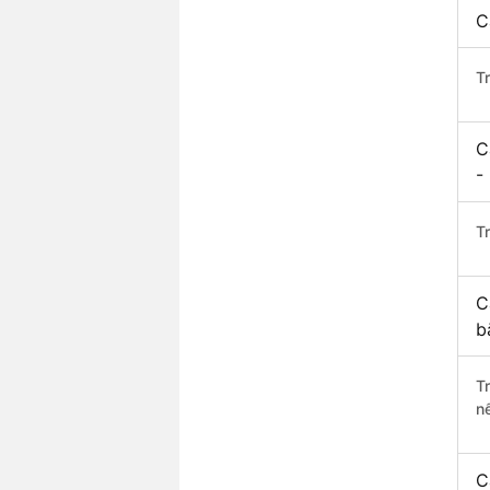
C
T
C
-
Tr
C
b
T
n
C