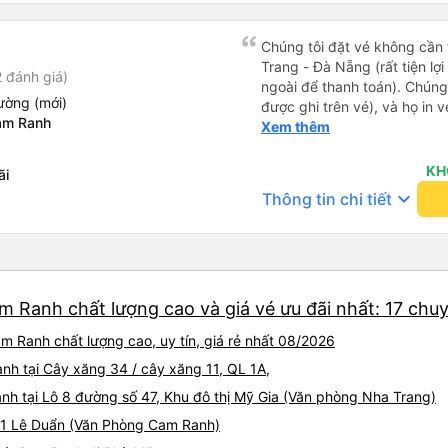
lên xe lớn thì luôn hỗ trợ xác
có cả bánh và sữa miễn phí 
thuốc say xe, dép, mền, gối 
Chúng tôi đặt vé không cần
Trang - Đà Nẵng (rất tiện lợ
 đánh giá)
ngoài để thanh toán). Chúng
ường (mới)
được ghi trên vé), và họ in 
am Ranh
tôi cũng quyết định mua vé ch
Xem thêm
vé trên ứng dụng cũng giống
buýt nhỏ đến điểm hẹn, sau
KH
ãi
Tôi khuyên bạn nên mang th
keyboard_arrow_down
Thông tin chi tiết
mỏng, vì thỉnh thoảng trời kh
nhưng vẫn có sẵn. Cổng USB
tốt, và có giấy vệ sinh. Mọi 
từ Đà Nẵng (bến xe Đà Nẵng,
loại xe buýt khác với ba hàng
m Ranh chất lượng cao và giá vé ưu đãi nhất: 17 chu
nhưng vẫn khá thoải mái và 
đi 8-10 tiếng ngồi một chỗ.
 Ranh chất lượng cao, uy tín, giá rẻ nhất 08/2026
Trang và sau đó được đưa đ
cũng vận chuyển hàng hóa tr
hành tại Cây xăng 34 / cây xăng 11, QL 1A,
sẽ có những điểm dừng chân
ành tại Lô 8 đường số 47, Khu đô thị Mỹ Gia (Văn phòng Nha Trang)
công ty này và đặt chỗ ngồi
 01 Lê Duẩn (Văn Phòng Cam Ranh)