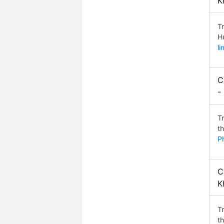
K
T
H
l
C
-
T
t
P
C
K
T
t