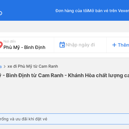
Đơn hàng của tôi
Mở bán vé trên Vexe
fo
Nơi đến
add
Nhập ngày đi
Thêm
xe đi Phù Mỹ từ Cam Ranh
a
 - Bình Định từ Cam Ranh - Khánh Hòa chất lượng ca
rống và ưu đãi khi đặt vé