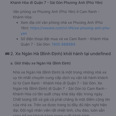
Khánh Hòa đi Quận 7 - Sài Gòn Phương Anh (Phú Yên)
Văn phòng xe Phương Anh (Phú Yên) ở Cam Ranh -
Khánh Hòa:
Xem địa chỉ văn phòng nhà xe Phương Anh (Phú
Yên):
https://vexere.com/vi-VN/xe-phuong-anh-phu-
yen
Số điện thoại đặt mua vé xe Cam Ranh - Khánh Hòa
Quận 7 - Sài Gòn:
1900 888684
🚌 2. Xe Ngàn Hà (Bình Định) khởi hành tại undefined
a. Giới thiệu xe Ngàn Hà (Bình Định)
Nhà xe Ngàn Hà (Bình Định) là một trong những nhà xe
uy tín nhất chuyên cung cấp dịch vụ vận tải hành khách
từ từ Cam Ranh - Khánh Hòa đi Quận 7 - Sài Gòn. Xe
Ngàn Hà (Bình Định) đi Quận 7 - Sài Gòn từ Cam Ranh -
Khánh Hòa có tần suất chạy khá dày đặc trong ngày.
Chất lượng tốt và giá cả phải chăng là một điểm cộng lớn
của nhà xe. Trên xe được trang bị đầy đủ tiện nghi hiện
đại. Đội ngũ nhân viên rất nhiệt tình, chu đáo, luôn sẵn
sàng hỗ trợ khách hàng trong suốt hành trình.