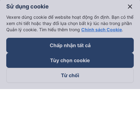
close
Sử dụng cookie
Hải Phòng đi Hà Nội
Xem tất cả tuyến đường
Vexere dùng cookie để website hoạt động ổn định. Bạn có thể
xem chi tiết hoặc thay đổi lựa chọn bất kỳ lúc nào trong phần
Quản lý cookie. Tìm hiểu thêm trong
Chính sách Cookie
.
Chấp nhận tất cả
Tùy chọn cookie
keyboard_arrow_down
Về chúng tôi
Từ chối
keyboard_arrow_down
Hỗ trợ
keyboard_arrow_down
Trở thành đối tác
Đối tác thanh toán