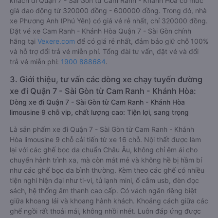
khách đi Quận 7 - Sài Gòn từ Cam Ranh - Khánh Hòa có mức
giá dao động từ 320000 đồng - 600000 đồng. Trong đó, nhà
xe Phương Anh (Phú Yên) có giá vé rẻ nhất, chỉ 320000 đồng.
Đặt vé xe Cam Ranh - Khánh Hòa Quận 7 - Sài Gòn chính
hãng tại
Vexere.com
để có giá rẻ nhất, đảm bảo giữ chỗ 100%
và hỗ trợ đổi trả vé miễn phí. Tổng đài tư vấn, đặt vé và đổi
trả vé miễn phí:
1900 888684
.
3. Giới thiệu, tư vấn các dòng xe chạy tuyến đường
xe đi Quận 7 - Sài Gòn từ Cam Ranh - Khánh Hòa:
Dòng xe đi Quận 7 - Sài Gòn từ Cam Ranh - Khánh Hòa
limousine 9 chỗ vip, chất lượng cao: Tiện lợi, sang trọng
Là sản phẩm xe đi Quận 7 - Sài Gòn từ Cam Ranh - Khánh
Hòa limousine 9 chỗ cải tiến từ xe 16 chỗ. Nội thất được làm
lại với các ghế bọc da chuẩn Châu Âu, không chỉ êm ái cho
chuyến hành trình xa, mà còn mát mẻ và không hề bị hầm bí
như các ghế bọc da bình thường. Kèm theo các ghế có nhiều
tiện nghi hiện đại như ti-vi, tủ lạnh mini, ổ cắm usb, đèn đọc
sách, hệ thống âm thanh cao cấp. Có vách ngăn riêng biệt
giữa khoang lái và khoang hành khách. Khoảng cách giữa các
ghế ngồi rất thoải mái, không nhồi nhét. Luôn đáp ứng được