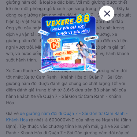
giường nằm đôi là loại xe đặc biệt. Với mỗi giường được thiết
kế như một phòng ngủ khách sạn sang trọng, hiện đại. Đây là
dòng xe giường nằm cho cặp đôi đi Quận 7 - Sài Gòn mới xuất
hiện tại Việt Nam. Loại xe giường nằm đôi ra đời nhằm đáp
ứng yêu cầu ngày càng cao của khách hàng về chất lượng
dịch vụ vận tải. So với xe giường nằm thông thường, xe
giường nằm đôi đi Quận 7 - Sài Gòn có nhiều ưu điểm và tiện
nghi vượt trội. Màn hình LCD với hàng nghìn bộ phim giải trí,
wifi, và nước uống và chăn đắp miễn phí phục vụ hành khách
suốt hành trình.
Xe Cam Ranh - Khánh Hòa Quận 7 - Sài Gòn giường nằm đôi
tốt nhất: Xe từ Cam Ranh - Khánh Hòa đi Quận 7 - Sài Gòn
giường nằm đôi được đánh giá chung có chất lượng Tốt với
điểm đánh giá trung bình từ 3.6/5 dựa trên 83 phản hồi của
hành khách Xe về Quận 7 - Sài Gòn từ Cam Ranh - Khánh
Hòa.
Giá vé
xe giường nằm đôi đi Quận 7 - Sài Gòn từ Cam Ranh -
Khánh Hòa
rẻ nhất là 600000VND của hãng xe Ngàn Hà (Bình
Định). Tùy thuộc vào chương trình khuyến mãi, giá vé Xe Cam
Ranh - Khánh Hòa đi Quận 7 - Sài Gòn giường nằm đôi này có