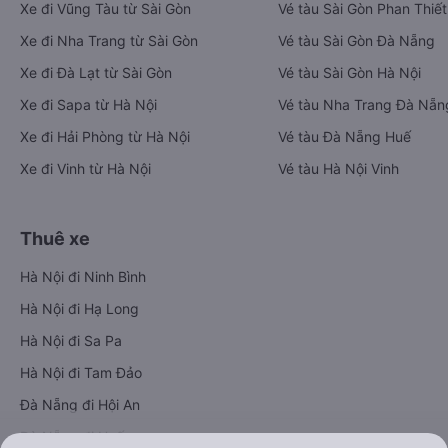
Xe đi Vũng Tàu từ Sài Gòn
Vé tàu Sài Gòn Phan Thiết
Xe đi Nha Trang từ Sài Gòn
Vé tàu Sài Gòn Đà Nẵng
Xe đi Đà Lạt từ Sài Gòn
Vé tàu Sài Gòn Hà Nội
Xe đi Sapa từ Hà Nội
Vé tàu Nha Trang Đà Nẵn
Xe đi Hải Phòng từ Hà Nội
Vé tàu Đà Nẵng Huế
Xe đi Vinh từ Hà Nội
Vé tàu Hà Nội Vinh
Thuê xe
Hà Nội đi Ninh Bình
Hà Nội đi Hạ Long
Hà Nội đi Sa Pa
Hà Nội đi Tam Đảo
Đà Nẵng đi Hội An
Đà Nẵng đi Huế