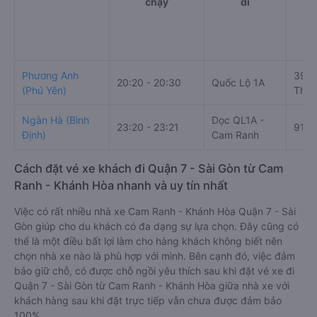
chạy
đi
Phương Anh
395 
20:20 - 20:30
Quốc Lộ 1A
(Phú Yên)
Thàn
Ngàn Hà (Bình
Dọc QL1A -
23:20 - 23:21
91 Q
Định)
Cam Ranh
Cách đặt vé xe khách đi Quận 7 - Sài Gòn từ Cam
Ranh - Khánh Hòa nhanh và uy tín nhất
Việc có rất nhiều nhà xe Cam Ranh - Khánh Hòa Quận 7 - Sài
Gòn giúp cho du khách có đa dạng sự lựa chọn. Đây cũng có
thể là một điều bất lợi làm cho hàng khách không biết nên
chọn nhà xe nào là phù hợp với mình. Bên cạnh đó, việc đảm
bảo giữ chỗ, có được chỗ ngồi yêu thích sau khi đặt vé xe đi
Quận 7 - Sài Gòn từ Cam Ranh - Khánh Hòa giữa nhà xe với
khách hàng sau khi đặt trực tiếp vẫn chưa được đảm bảo
100%.