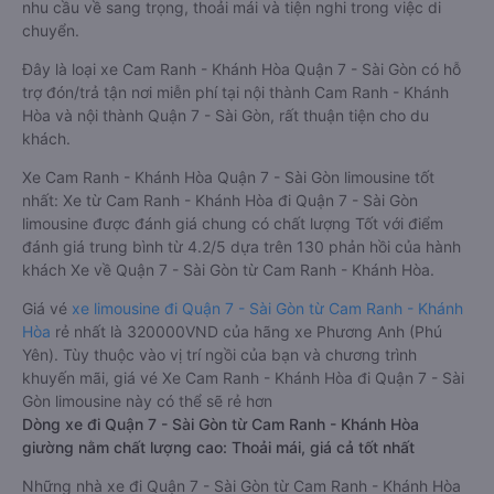
nhu cầu về sang trọng, thoải mái và tiện nghi trong việc di
chuyển.
Đây là loại xe Cam Ranh - Khánh Hòa Quận 7 - Sài Gòn có hỗ
trợ đón/trả tận nơi miễn phí tại nội thành Cam Ranh - Khánh
Hòa và nội thành Quận 7 - Sài Gòn, rất thuận tiện cho du
khách.
Xe Cam Ranh - Khánh Hòa Quận 7 - Sài Gòn limousine tốt
nhất: Xe từ Cam Ranh - Khánh Hòa đi Quận 7 - Sài Gòn
limousine được đánh giá chung có chất lượng Tốt với điểm
đánh giá trung bình từ 4.2/5 dựa trên 130 phản hồi của hành
khách Xe về Quận 7 - Sài Gòn từ Cam Ranh - Khánh Hòa.
Giá vé
xe limousine đi Quận 7 - Sài Gòn từ Cam Ranh - Khánh
Hòa
rẻ nhất là 320000VND của hãng xe Phương Anh (Phú
Yên). Tùy thuộc vào vị trí ngồi của bạn và chương trình
khuyến mãi, giá vé Xe Cam Ranh - Khánh Hòa đi Quận 7 - Sài
Gòn limousine này có thể sẽ rẻ hơn
Dòng xe đi Quận 7 - Sài Gòn từ Cam Ranh - Khánh Hòa
giường nằm chất lượng cao: Thoải mái, giá cả tốt nhất
Những nhà xe đi Quận 7 - Sài Gòn từ Cam Ranh - Khánh Hòa