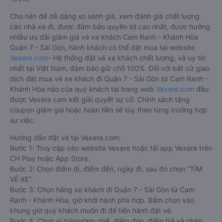
Cho nên để dễ dàng so sánh giá, xem đánh giá chất lượng
các nhà xe đi, được đảm bảo quyền lợi cao nhất, được hưởng
nhiều ưu đãi giảm giá vé xe khách Cam Ranh - Khánh Hòa
Quận 7 - Sài Gòn, hành khách có thể đặt mua tại website
Vexere.com
- Hệ thống đặt vé xe khách chất lượng, và uy tín
nhất tại Việt Nam, đảm bảo giữ chỗ 100%. Đối với bất cứ giao
dịch đặt mua vé xe khách đi Quận 7 - Sài Gòn từ Cam Ranh -
Khánh Hòa nào của quý khách tại trang web
Vexere.com
đều
được Vexere cam kết giải quyết sự cố. Chính sách tặng
coupon giảm giá hoặc hoàn tiền sẽ tùy theo từng trường hợp
sự việc.
Hướng dẫn đặt vé tại Vexere.com:
Bước 1: Truy cập vào website Vexere hoặc tải app Vexere trên
CH Play hoặc App Store.
Bước 2: Chọn điểm đi, điểm đến, ngày đi, sau đó chọn “TÌM
VÉ XE”.
Bước 3: Chọn hãng xe khách đi Quận 7 - Sài Gòn từ Cam
Ranh - Khánh Hòa, giờ khởi hành phù hợp. Bấm chọn vào
khung giờ quý khách muốn đi để tiến hành đặt vé.
Bước 4: Chọn vị trí/giường ghế, điểm đón, điểm trả và nhập