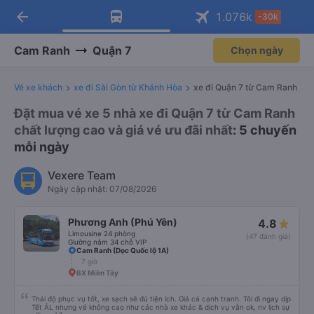
arrow_back
Tải app Vexere ngay!
Tải app Vexere
1.076
k
-30k
Mở app
Mở app
Nhận ưu đãi thành viên độc
-30k/ghế khi đặt vé máy bay qua
quyền
app
Cam Ranh
Quận 7
Chọn ngày
Vé xe khách
xe đi Sài Gòn từ Khánh Hòa
xe đi Quận 7 từ Cam Ranh
Đặt mua vé xe 5 nhà xe đi Quận 7 từ Cam Ranh
chất lượng cao và giá vé ưu đãi nhất
: 5 chuyến
mỗi ngày
Vexere Team
Ngày cập nhật: 07/08/2026
Phương Anh (Phú Yên)
4.8
Limousine 24 phòng
(47 đánh giá)
Giường nằm 34 chỗ VIP
Cam Ranh (Dọc Quốc lộ 1A)
7 giờ
BX Miền Tây
Thái độ phục vụ tốt, xe sạch sẽ đủ tiện ích. Giá cả cạnh tranh. Tôi đi ngay dịp
Tết ÂL nhưng vé không cao như các nhà xe khác & dịch vụ vẫn ok, nv lịch sự