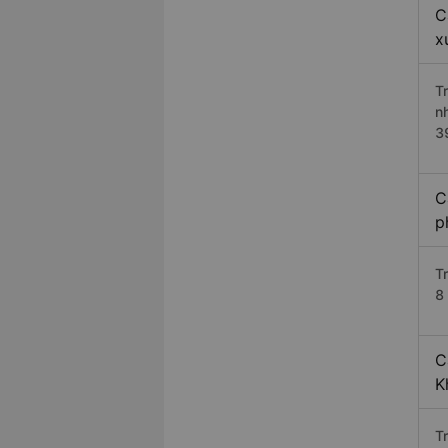
C
x
T
n
3
C
p
T
8 
C
K
T