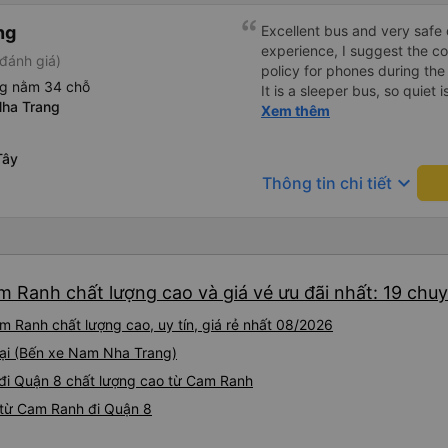
ng
Excellent bus and very safe 
experience, I suggest the 
đánh giá)
policy for phones during the
ng nằm 34 chỗ
It is a sleeper bus, so quiet 
ha Trang
Wi-Fi password clearly insid
Xem thêm
would definitely ride with them again! --------
lượng tốt và tài xế lái xe rấ
Tây
hơn, tôi góp ý nhà xe nên có
keyboard_arrow_down
Thông tin chi tiết
lặng (tắt âm thanh điện tho
phiền hành khách khác ngủ.
mật khẩu Wi-Fi trong xe để
Tôi vẫn sẽ tiếp tục ủng hộ nh
m Ranh chất lượng cao và giá vé ưu đãi nhất: 19 chu
 Ranh chất lượng cao, uy tín, giá rẻ nhất 08/2026
tại (Bến xe Nam Nha Trang)
e đi Quận 8 chất lượng cao từ Cam Ranh
 từ Cam Ranh đi Quận 8