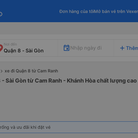
Đơn hàng của tôi
Mở bán vé trên Vexe
fo
Nơi đến
add
Nhập ngày đi
Thêm
xe đi Quận 8 từ Cam Ranh
 - Sài Gòn từ Cam Ranh - Khánh Hòa chất lượng cao 
rống và ưu đãi khi đặt vé