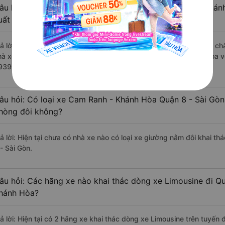
âu hỏi: Review xe đi Quận 8 - Sài Gòn từ Cam Ranh - Khánh
uất sắc, cao cấp nhất?
rả lời: Những hãng xe đi Cam Ranh - Khánh Hòa Quận 8 - Sài Gòn chất
hà xe Phương Trang đi Quận 8 - Sài Gòn từ Cam Ranh - Khánh Hòa vớ
939 đánh giá của khách hàng).
âu hỏi: Có loại xe Cam Ranh - Khánh Hòa Quận 8 - Sài Gòn
hòng đôi không?
rả lời: Hiện tại chưa có nhà xe nào có loại xe giường nằm đôi khai 
- Sài Gòn.
âu hỏi: Các hãng xe nào khai thác dòng xe Limousine đi Q
hánh Hòa?
rả lời: Hiện tại có 2 hãng xe khai thác dòng xe Limousine trên tuyế