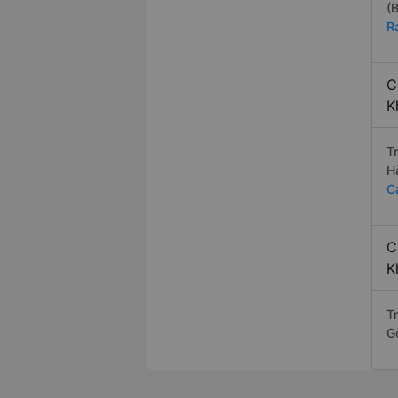
(
R
C
K
T
H
C
C
K
T
G