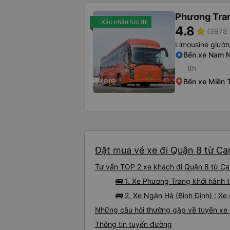
Phương Tra
Xác nhận tức thì
4.8
star
(3978 
Limousine giườ
Bến xe Nam N
8h
Bến xe Miền 
Đặt mua vé xe đi Quận 8 từ Ca
Tư vấn TOP 2 xe khách đi Quận 8 từ Cam
🚌 1. Xe Phương Trang khởi hành 
🚌 2. Xe Ngàn Hà (Bình Định) : X
Những câu hỏi thường gặp về tuyến xe
Thông tin tuyến đường