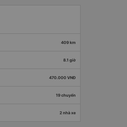
409 km
8.1 giờ
470.000 VNĐ
19 chuyến
2 nhà xe