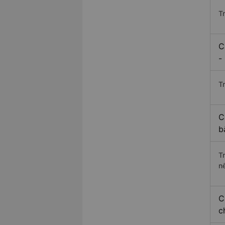
T
C
-
Tr
C
b
T
n
C
c