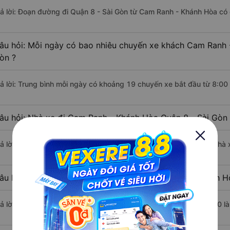
rả lời: Đoạn đường đi Quận 8 - Sài Gòn từ Cam Ranh - Khánh Hòa có
âu hỏi: Mỗi ngày có bao nhiêu chuyến xe khách Cam Ranh 
òn ?
rả lời: Trung bình mỗi ngày có khoảng 19 chuyến xe bắt đầu từ 8:00
âu hỏi: Nhà xe đi Cam Ranh - Khánh Hòa Quận 8 - Sài Gòn
rả lời: Chuyến xe có giờ xuất phát sớm nhất vào lúc 8:00 là của nhà
âu hỏi: Nhà xe đi Quận 8 - Sài Gòn từ Cam Ranh - Khánh H
rả lời: Chuyến xe có giờ xuất phát trễ (muộn) nhất là vào lúc 23:20 