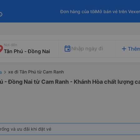
Đơn hàng của tôi
Mở bán vé trên Vexe
fo
Nơi đến
add
Nhập ngày đi
Thêm
xe đi Tân Phú từ Cam Ranh
a
ú - Đồng Nai từ Cam Ranh - Khánh Hòa chất lượng ca
rống và ưu đãi khi đặt vé