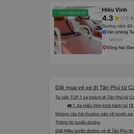
Hiếu Vinh
Xác nhận tức thì
4.3
star
(119 đ
Giường nằm 40 
Văn phòng T
9h15m
Đồng Nai (Dọc
Đặt mua vé xe đi Tân Phú từ C
Tư vấn TOP 1 xe khách đi Tân Phú từ Ca
🚌 1. Xe Hiếu Vinh khởi hành tại
Những câu hỏi thường gặp về tuyến xe
Thông tin tuyến đường
Giới thiệu tuyến đường xe đi Tân Phú t