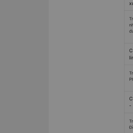
x
T
n
đ
C
l
T
P
C
-
T
Đ