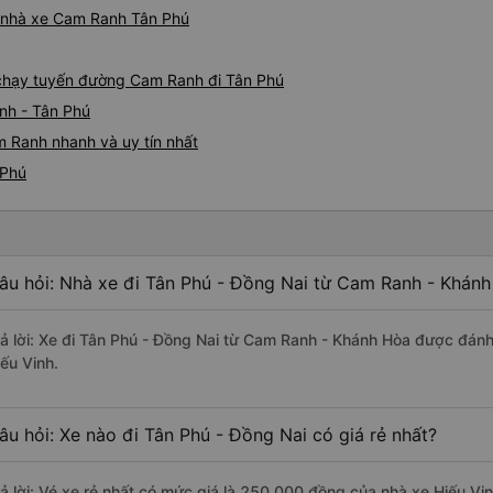
iá nhà xe Cam Ranh Tân Phú
e chạy tuyến đường Cam Ranh đi Tân Phú
nh - Tân Phú
m Ranh nhanh và uy tín nhất
 Phú
âu hỏi: Nhà xe đi Tân Phú - Đồng Nai từ Cam Ranh - Khánh
rả lời: Xe đi Tân Phú - Đồng Nai từ Cam Ranh - Khánh Hòa được đánh 
iếu Vinh.
âu hỏi: Xe nào đi Tân Phú - Đồng Nai có giá rẻ nhất?
rả lời: Vé xe rẻ nhất có mức giá là 250.000 đồng của nhà xe Hiếu Vin