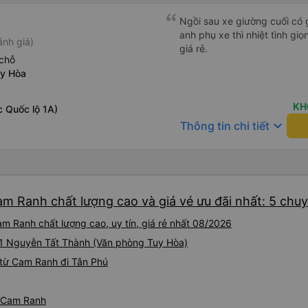
Ngồi sau xe giường cuối có 
anh phụ xe thì nhiệt tình gi
ánh giá)
giá rẻ.
chỗ
uy Hòa
KH
 Quốc lộ 1A)
keyboard_arrow_down
Thông tin chi tiết
am Ranh chất lượng cao và giá vé ưu đãi nhất: 5 chu
m Ranh chất lượng cao, uy tín, giá rẻ nhất 08/2026
 181 Nguyễn Tất Thành (Văn phòng Tuy Hòa)
 từ Cam Ranh đi Tân Phú
ừ Cam Ranh