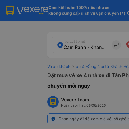
Cam kết hoàn 150% nếu nhà xe

không cung cấp dịch vụ vận chuyển (*)
in
Nơi xuất phát
import_export
Vé xe khách
xe đi Đồng Nai từ Khánh Hò
Đặt mua vé xe 4 nhà xe đi Tân Ph
chuyến mỗi ngày
Vexere Team
Ngày cập nhật: 08/08/2026
Chọn ngày đi để xem giá vé, số ghế t
info