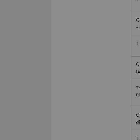
C
-
Tr
C
b
T
n
C
d
T