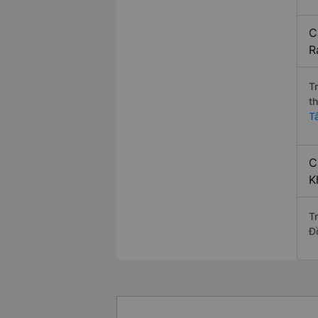
C
R
T
t
T
C
K
T
Đ