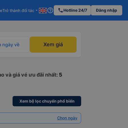
help_outline
phone
Hotline 24/7
Đăng nhập
re
Trở thành đối tác
arrow_drop_down
Xem giá
 ngày về
o và giá vé ưu đãi nhất
: 5
Xem bộ lọc chuyến phổ biến
Chọn ngày