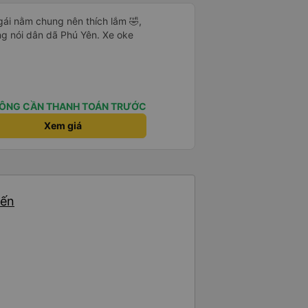
gái nằm chung nên thích lắm 🤣,
ọng nói dân dã Phú Yên. Xe oke
ÔNG CẦN THANH TOÁN TRƯỚC
Xem giá
yến