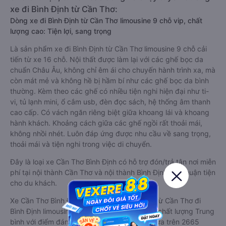
xe đi Bình Định từ Cần Thơ:
Dòng xe đi Bình Định từ Cần Thơ limousine 9 chỗ vip, chất
lượng cao: Tiện lợi, sang trọng
Là sản phẩm xe đi Bình Định từ Cần Thơ limousine 9 chỗ cải
tiến từ xe 16 chỗ. Nội thất được làm lại với các ghế bọc da
chuẩn Châu Âu, không chỉ êm ái cho chuyến hành trình xa, mà
còn mát mẻ và không hề bị hầm bí như các ghế bọc da bình
thường. Kèm theo các ghế có nhiều tiện nghi hiện đại như ti-
vi, tủ lạnh mini, ổ cắm usb, đèn đọc sách, hệ thống âm thanh
cao cấp. Có vách ngăn riêng biệt giữa khoang lái và khoang
hành khách. Khoảng cách giữa các ghế ngồi rất thoải mái,
không nhồi nhét. Luôn đáp ứng được nhu cầu về sang trọng,
thoải mái và tiện nghi trong việc di chuyển.
Đây là loại xe Cần Thơ Bình Định có hỗ trợ đón/trả tận nơi miễn
phí tại nội thành Cần Thơ và nội thành Bình Định, rất thuận tiện
cho du khách.
Xe Cần Thơ Bình Định limousine tốt nhất: Xe từ Cần Thơ đi
Bình Định limousine được đánh giá chung có chất lượng Trung
bình với điểm đánh giá trung bình từ 2.9/5 dựa trên 2665