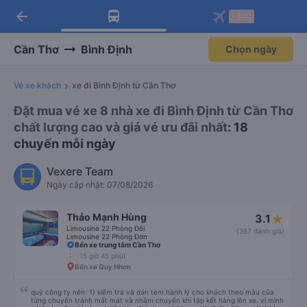
arrow_back
Tải app Vexere ngay!
Tải app Vexere
-30k
Mở app
Mở app
Nhận ưu đãi thành viên độc
-30k/ghế khi đặt vé máy bay qua
quyền
app
Cần Thơ
Bình Định
Chọn ngày
Vé xe khách
xe đi Bình Định từ Cần Thơ
Đặt mua vé xe 8 nhà xe đi Bình Định từ Cần Thơ
chất lượng cao và giá vé ưu đãi nhất
: 18
chuyến mỗi ngày
Vexere Team
Ngày cập nhật: 07/08/2026
Thảo Mạnh Hùng
3.1
Limousine 22 Phòng Đôi
(367 đánh giá)
Limousine 22 Phòng Đơn
Bến xe trung tâm Cần Thơ
15 giờ 45 phút
Bến xe Quy Nhơn
quý công ty nên: 1) kiểm tra và dán tem hành lý cho khách theo màu của
từng chuyến tránh mất mát và nhầm chuyến khi tập kết hàng lên xe. vì mình