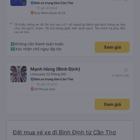
Bến xe trung tâm Cần Thơ
15 giờ 30 phút
Quy Nhơn Quốc lộ 1A
Tôi thấy hãng xe rất ổn mà sao có 1 số người lại đánh giá kém hãng xe này
chứ. Xe sạch, thơm. Tôi thử dựng ghế, bên dưới sạch. Tài chính và phụ đều
vui vẻ mà.
Không cần thanh toán trước
Xem giá
Xác nhận chỗ ngay lập tức
star_rate
Mạnh Hùng (Bình Định)
Limousine 22 Phòng Đôi
(0 đánh giá)
Bến xe trung tâm Cần Thơ
16 giờ 25 phút
VP Phước Sơn
Xem giá
Đặt mua vé xe đi Bình Định từ Cần Thơ