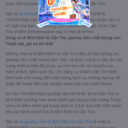
phản hồi của hành khách Xe về Bình Định từ Cần Thơ.
Giá vé
xe limousine đi Bình Định từ Cần Thơ
rẻ nhất là
710000VND của hãng xe Thảo Mạnh Hùng. Tùy thuộc vào vị
trí ngồi của bạn và chương trình khuyến mãi, giá vé Xe Cần
Thơ đi Bình Định limousine này có thể sẽ rẻ hơn
Dòng xe đi Bình Định từ Cần Thơ giường nằm chất lượng cao:
Thoải mái, giá cả tốt nhất
Những nhà xe đi Bình Định từ Cần Thơ đều sở hữu những xe
giường nằm chất lượng cao. Trên xe được trang bị đầy đủ các
trang thiết bị hiện đại phục vụ cho nhu cầu di chuyển của
hành khách. Bên cạnh đó, các hãng xe khách Cần Thơ Bình
Định luôn chú trọng đến chất lượng dịch vụ, không ngừng cải
thiện để mang đến trải nghiệm hoàn hảo cho hành khách.
Xe Cần Thơ Bình Định giường nằm tốt nhất: Xe từ Cần Thơ đi
Bình Định giường nằm được đánh giá chung chất lượng Trung
bình với điểm đánh giá trung bình từ 2.5/5 dựa trên 935 phản
hồi của hành khách Xe về Bình Định từ Cần Thơ.
Giá vé
xe giường nằm đi Bình Định từ Cần Thơ
rẻ nhất là
710000VND của hãng xe Thảo Mạnh Hùng. Tùy thuộc vào