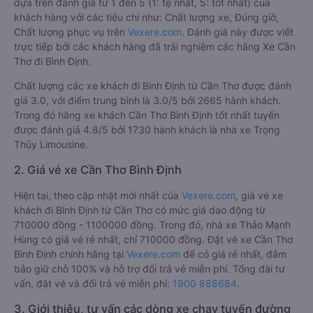
dựa trên đánh giá từ 1 đến 5 (1: tệ nhất, 5: tốt nhất) của
khách hàng với các tiêu chí như: Chất lượng xe, Đúng giờ,
Chất lượng phục vụ trên
Vexere.com
. Đánh giá này được viết
trực tiếp bởi các khách hàng đã trải nghiệm các hãng Xe Cần
Thơ đi Bình Định.
Chất lượng các xe khách đi Bình Định từ Cần Thơ được đánh
giá 3.0, với điểm trung bình là 3.0/5 bởi 2665 hành khách.
Trong đó hãng xe khách Cần Thơ Bình Định tốt nhất tuyến
được đánh giá 4.8/5 bởi 1730 hành khách là nhà xe Trọng
Thủy Limousine.
2. Giá vé xe Cần Thơ Bình Định
Hiện tại, theo cập nhật mới nhất của
Vexere.com
, giá vé xe
khách đi Bình Định từ Cần Thơ có mức giá dao động từ
710000 đồng - 1100000 đồng. Trong đó, nhà xe Thảo Mạnh
Hùng có giá vé rẻ nhất, chỉ 710000 đồng. Đặt vé xe Cần Thơ
Bình Định chính hãng tại
Vexere.com
để có giá rẻ nhất, đảm
bảo giữ chỗ 100% và hỗ trợ đổi trả vé miễn phí. Tổng đài tư
vấn, đặt vé và đổi trả vé miễn phí:
1900 888684
.
3. Giới thiệu, tư vấn các dòng xe chạy tuyến đường