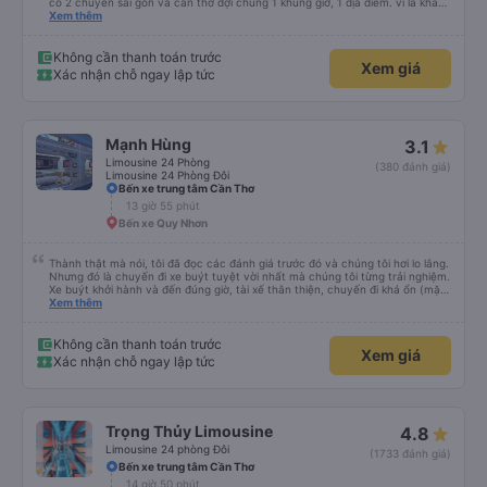
có 2 chuyến sài gòn và cần thơ đợi chung 1 khung giờ, 1 địa điểm. vì là khách
thân thiết của quý công ty nên rất hài lòng và tin tưởng. tuy nhiên rất mong
Xem thêm
muốn đội ngũ nhân viên anh chị em nhà xe cùng nhau cải thiện ngày một
phát triển. 2) đồng nhất về cách giao tiếp và CSKH nhẹ nhàng, chu đáo nữa
thì chắc chắn quy công ty là nhà xe được yêu thích và lựa chọn số 1 quy
Không cần thanh toán trước
Xem giá
nhơn. rất cảm ơn quý anh chị em cty cũng như chị Thảo đã lắng nghe và
Xác nhận chỗ ngay lập tức
tiếp nhận. " khách hàng thân thiết nhiều năm của nhà xe từ thời sinh viên"
Mạnh Hùng
3.1
Limousine 24 Phòng
(380 đánh giá)
Limousine 24 Phòng Đôi
Bến xe trung tâm Cần Thơ
13 giờ 55 phút
Bến xe Quy Nhơn
Thành thật mà nói, tôi đã đọc các đánh giá trước đó và chúng tôi hơi lo lắng.
Nhưng đó là chuyến đi xe buýt tuyệt vời nhất mà chúng tôi từng trải nghiệm.
Xe buýt khởi hành và đến đúng giờ, tài xế thân thiện, chuyến đi khá ổn (mặc
dù vẫn hơi xóc, nhưng đó là đặc trưng của Việt Nam ^^), và chỗ ngồi thoải
Xem thêm
mái. Chúng tôi thực sự rất hài lòng.
Không cần thanh toán trước
Xem giá
Xác nhận chỗ ngay lập tức
Trọng Thủy Limousine
4.8
Limousine 24 phòng Đôi
(1733 đánh giá)
Bến xe trung tâm Cần Thơ
14 giờ 50 phút