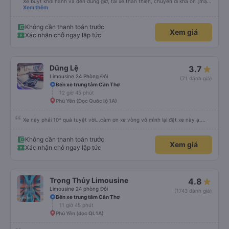
Xe buýt khởi hành và đến đúng giờ, tài xế thân thiện, chuyến đi khá ổn (mặc
dù vẫn hơi xóc, nhưng đó là đặc trưng của Việt Nam ^^), và chỗ ngồi thoải
Xem thêm
mái. Chúng tôi thực sự rất hài lòng.
Không cần thanh toán trước
Xem giá
Xác nhận chỗ ngay lập tức
Dũng Lệ
3.7
Limousine 24 Phòng Đôi
(71 đánh giá)
Bến xe trung tâm Cần Thơ
12 giờ 45 phút
Phú Yên (Dọc Quốc lộ 1A)
Xe này phải 10* quá tuyệt vời...cảm ơn xe vòng vô mình lại đặt xe này ạ....
Không cần thanh toán trước
Xem giá
Xác nhận chỗ ngay lập tức
Trọng Thủy Limousine
4.8
Limousine 24 phòng Đôi
(1743 đánh giá)
Bến xe trung tâm Cần Thơ
11 giờ 45 phút
Phú Yên (dọc QL1A)