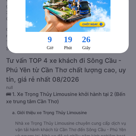
giá chung có chất lượng Tốt với điểm đánh giá trung bình từ
3.9/5 dựa trên 2184 phản hồi của hành khách Xe về Sông
Cầu - Phú Yên từ Cần Thơ.
Giá vé
xe giường nằm đôi đi Sông Cầu - Phú Yên từ Cần Thơ
rẻ nhất là 740000VND của hãng xe Trọng Thủy Limousine.
Tùy thuộc vào chương trình khuyến mãi, giá vé Xe Cần Thơ đi
Sông Cầu - Phú Yên giường nằm đôi này có thể sẽ rẻ hơn.
Tư vấn TOP 4 xe khách đi Sông Cầu -
Phú Yên từ Cần Thơ chất lượng cao, uy
tín, giá rẻ nhất 08/2026
null
🚌 1. Xe Trọng Thủy Limousine khởi hành tại 2 (Bến
xe trung tâm Cần Thơ)
a. Giới thiệu xe Trọng Thủy Limousine
Nhà xe Trọng Thủy Limousine chuyên cung cấp dịch vụ
vận tải hành khách từ Cần Thơ đến Sông Cầu - Phú Yên
và ngược lại. Nhà xe đã có nhiều năm kinh nghiệm hoạt