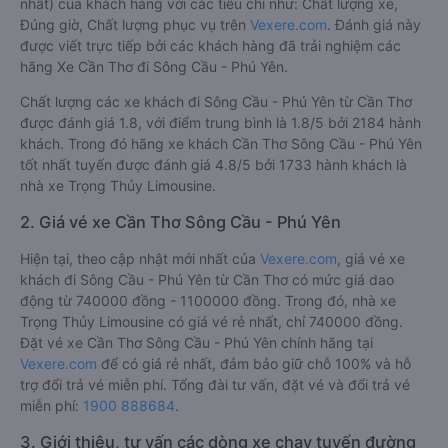
nhất) của khách hàng với các tiêu chí như: Chất lượng xe,
Đúng giờ, Chất lượng phục vụ trên
Vexere.com
. Đánh giá này
được viết trực tiếp bởi các khách hàng đã trải nghiệm các
hãng Xe Cần Thơ đi Sông Cầu - Phú Yên.
Chất lượng các xe khách đi Sông Cầu - Phú Yên từ Cần Thơ
được đánh giá 1.8, với điểm trung bình là 1.8/5 bởi 2184 hành
khách. Trong đó hãng xe khách Cần Thơ Sông Cầu - Phú Yên
tốt nhất tuyến được đánh giá 4.8/5 bởi 1733 hành khách là
nhà xe Trọng Thủy Limousine.
2. Giá vé xe Cần Thơ Sông Cầu - Phú Yên
Hiện tại, theo cập nhật mới nhất của
Vexere.com
, giá vé xe
khách đi Sông Cầu - Phú Yên từ Cần Thơ có mức giá dao
động từ 740000 đồng - 1100000 đồng. Trong đó, nhà xe
Trọng Thủy Limousine có giá vé rẻ nhất, chỉ 740000 đồng.
Đặt vé xe Cần Thơ Sông Cầu - Phú Yên chính hãng tại
Vexere.com
để có giá rẻ nhất, đảm bảo giữ chỗ 100% và hỗ
trợ đổi trả vé miễn phí. Tổng đài tư vấn, đặt vé và đổi trả vé
miễn phí:
1900 888684
.
3. Giới thiệu, tư vấn các dòng xe chạy tuyến đường