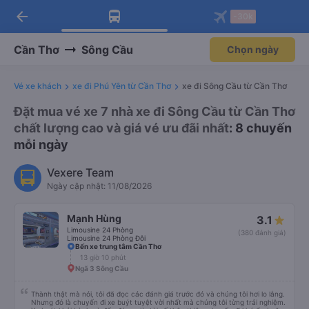
arrow_back
Tải app Vexere ngay!
Tải app Vexere
-30k
Mở app
Mở app
Nhận ưu đãi thành viên độc
-30k/ghế khi đặt vé máy bay qua
quyền
app
Cần Thơ
Sông Cầu
Chọn ngày
Vé xe khách
xe đi Phú Yên từ Cần Thơ
xe đi Sông Cầu từ Cần Thơ
Đặt mua vé xe 7 nhà xe đi Sông Cầu từ Cần Thơ
chất lượng cao và giá vé ưu đãi nhất
: 8 chuyến
mỗi ngày
Vexere Team
Ngày cập nhật: 11/08/2026
Mạnh Hùng
3.1
Limousine 24 Phòng
(380 đánh giá)
Limousine 24 Phòng Đôi
Bến xe trung tâm Cần Thơ
13 giờ 10 phút
Ngã 3 Sông Cầu
Thành thật mà nói, tôi đã đọc các đánh giá trước đó và chúng tôi hơi lo lắng.
Nhưng đó là chuyến đi xe buýt tuyệt vời nhất mà chúng tôi từng trải nghiệm.