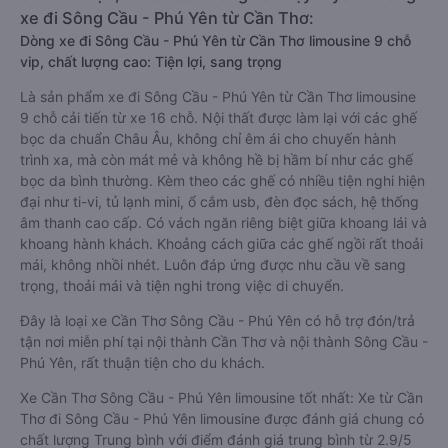
xe đi Sông Cầu - Phú Yên từ Cần Thơ:
Dòng xe đi Sông Cầu - Phú Yên từ Cần Thơ limousine 9 chỗ
vip, chất lượng cao: Tiện lợi, sang trọng
Là sản phẩm xe đi Sông Cầu - Phú Yên từ Cần Thơ limousine
9 chỗ cải tiến từ xe 16 chỗ. Nội thất được làm lại với các ghế
bọc da chuẩn Châu Âu, không chỉ êm ái cho chuyến hành
trình xa, mà còn mát mẻ và không hề bị hầm bí như các ghế
bọc da bình thường. Kèm theo các ghế có nhiều tiện nghi hiện
đại như ti-vi, tủ lạnh mini, ổ cắm usb, đèn đọc sách, hệ thống
âm thanh cao cấp. Có vách ngăn riêng biệt giữa khoang lái và
khoang hành khách. Khoảng cách giữa các ghế ngồi rất thoải
mái, không nhồi nhét. Luôn đáp ứng được nhu cầu về sang
trọng, thoải mái và tiện nghi trong việc di chuyển.
Đây là loại xe Cần Thơ Sông Cầu - Phú Yên có hỗ trợ đón/trả
tận nơi miễn phí tại nội thành Cần Thơ và nội thành Sông Cầu -
Phú Yên, rất thuận tiện cho du khách.
Xe Cần Thơ Sông Cầu - Phú Yên limousine tốt nhất: Xe từ Cần
Thơ đi Sông Cầu - Phú Yên limousine được đánh giá chung có
chất lượng Trung bình với điểm đánh giá trung bình từ 2.9/5