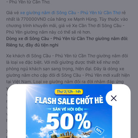
- Phú Yên từ Cần Thơ.
Giá vé
xe giường nằm đi Sông Cầu - Phú Yên từ Cần Thơ
rẻ
nhất là 770000VND của hãng xe Mạnh Hùng. Tùy thuộc vào
chương trình khuyến mãi, giá vé Xe Cần Thơ đi Sông Cầu -
Phú Yên giường nằm này có thể sẽ rẻ hơn.
Dòng xe đi Sông Cầu - Phú Yên từ Cần Thơ giường nằm đôi:
Riêng tư, đầy đủ tiện nghi
Xe khách đi Sông Cầu - Phú Yên từ Cần Thơ giường nằm đôi
là loại xe đặc biệt. Với mỗi giường được thiết kế như một
phòng ngủ khách sạn sang trọng, hiện đại. Đây là dòng xe
giường nằm cho cặp đôi đi Sông Cầu - Phú Yên mới xuất hiện
tại Việt Nam. Loại xe giường nằm đôi ra đời nhằm đáp ứng
yêu cầu ngày càng cao của khách hàng về chất lượng dịch
vụ vận tải. So với xe giường nằm thông thường, xe giường
nằm đôi đi Sông Cầu - Phú Yên có nhiều ưu điểm và tiện nghi
vượt trội. Màn hình LCD với hàng nghìn bộ phim giải trí, wifi,
và nước uống và chăn đắp miễn phí phục vụ hành khách suốt
hành trình.
Xe Cần Thơ Sông Cầu - Phú Yên giường nằm đôi tốt nhất: Xe
từ Cần Thơ đi Sông Cầu - Phú Yên giường nằm đôi được đánh