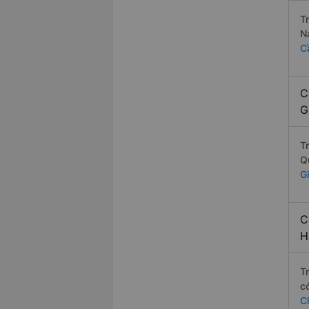
T
N
C
C
G
T
Q
G
C
H
T
c
C