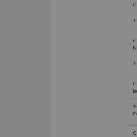
C
T
C
N
Tr
C
b
T
m
C