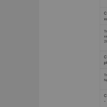
C
x
T
x
2
C
p
T
N
C
-