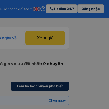
help_outline
phone
Hotline 24/7
Đăng nhập
re
Trở thành đối tác
arrow_drop_down
Xem giá
 ngày về
à giá vé ưu đãi nhất
: 9 chuyến
Xem bộ lọc chuyến phổ biến
Chọn ngày