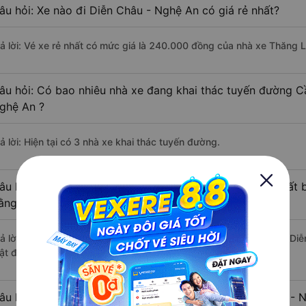
âu hỏi: Xe nào đi Diễn Châu - Nghệ An có giá rẻ nhất?
rả lời: Vé xe rẻ nhất có mức giá là 240.000 đồng của nhà xe Thăng 
âu hỏi: Có bao nhiêu nhà xe đang khai thác tuyến đường C
ghệ An ?
ả lời: Hiện tại có 3 nhà xe khai thác tuyến đường.
âu hỏi: Từ Cầu Giấy - Hà Nội đi Diễn Châu - Nghệ An mất b
ằng xe khách?
rả lời: Thời gian di chuyển bằng xe khách từ Cầu Giấy - Hà Nội đi D
ật độ giao thông thuận lợi.
âu hỏi: Khoảng cách từ Cầu Giấy - Hà Nội đi Diễn Châu - N