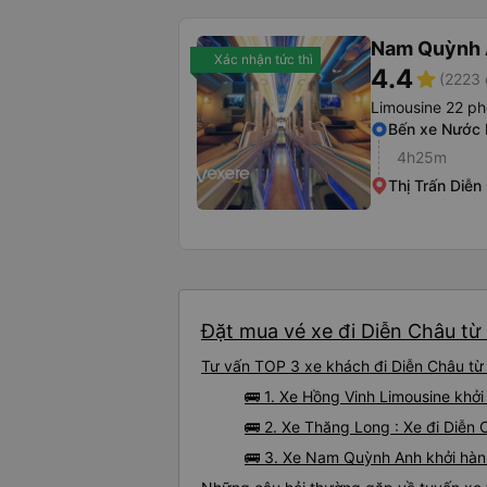
Nam Quỳnh
Xác nhận tức thì
4.4
star
(2223 
Limousine 22 p
Bến xe Nước
4h25m
Thị Trấn Diễn
Đặt mua vé xe đi Diễn Châu từ 
Tư vấn TOP 3 xe khách đi Diễn Châu từ 
🚌 1. Xe Hồng Vinh Limousine khở
🚌 2. Xe Thăng Long : Xe đi Diễn
🚌 3. Xe Nam Quỳnh Anh khởi hàn