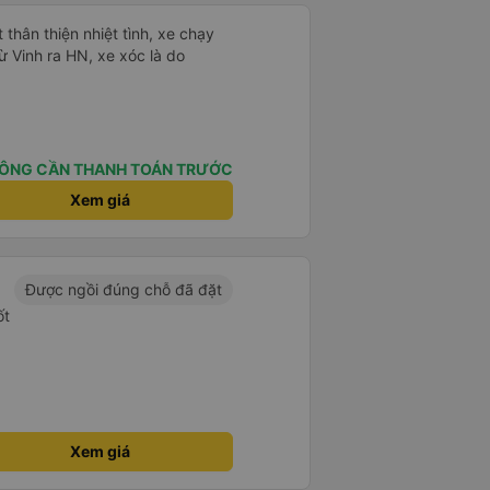
 thân thiện nhiệt tình, xe chạy
ừ Vinh ra HN, xe xóc là do
ÔNG CẦN THANH TOÁN TRƯỚC
Xem giá
Được ngồi đúng chỗ đã đặt
ốt
Xem giá