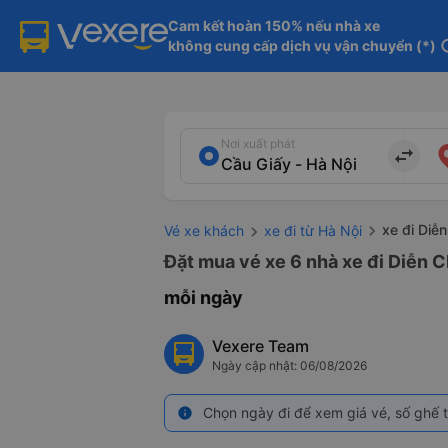
Cam kết hoàn 150% nếu nhà xe

không cung cấp dịch vụ vận chuyển (*)
in
Nơi xuất phát
import_export
xe đi Diễ
Vé xe khách
xe đi từ Hà Nội
Đặt mua vé xe 6 nhà xe đi Diễn C
mỗi ngày
Vexere Team
Ngày cập nhật: 06/08/2026
Chọn ngày đi để xem giá vé, số ghế t
info