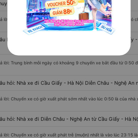
huyển bằng xe khách?
rả lời: Đoạn đường đi Diễn Châu - Nghệ An từ Cầu Giấy - Hà Nội có 
âu hỏi: Mỗi ngày có bao nhiêu chuyến xe khách Cầu Giấy -
rả lời: Trung bình mỗi ngày có khoảng 9 chuyến xe bắt đầu từ 0:50 
âu hỏi: Nhà xe đi Cầu Giấy - Hà Nội Diễn Châu - Nghệ An 
rả lời: Chuyến xe có giờ xuất phát sớm nhất vào lúc 0:50 là của nh
âu hỏi: Nhà xe đi Diễn Châu - Nghệ An từ Cầu Giấy - Hà Nộ
rả lời: Chuyến xe có giờ xuất phát trễ (muộn) nhất là vào lúc 23:15