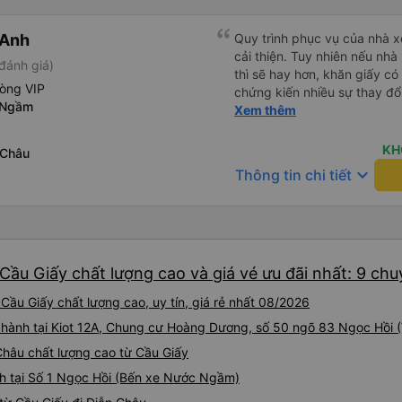
 Anh
Quy trình phục vụ của nhà xe
cải thiện. Tuy nhiên nếu nhà
đánh giá)
thì sẽ hay hơn, khăn giấy có 
hòng VIP
chứng kiến nhiều sự thay đổ
 Ngầm
rồi: tài xế và phụ xe ngày c
Xem thêm
rõ ràng và phục vụ nhanh c
trung chuyển ở Hà Nội khi 
KH
 Châu
keyboard_arrow_down
Thông tin chi tiết
Cầu Giấy chất lượng cao và giá vé ưu đãi nhất: 9 ch
Cầu Giấy chất lượng cao, uy tín, giá rẻ nhất 08/2026
i hành tại Kiot 12A, Chung cư Hoàng Dương, số 50 ngõ 83 Ngọc Hồi 
 Châu chất lượng cao từ Cầu Giấy
h tại Số 1 Ngọc Hồi (Bến xe Nước Ngầm)