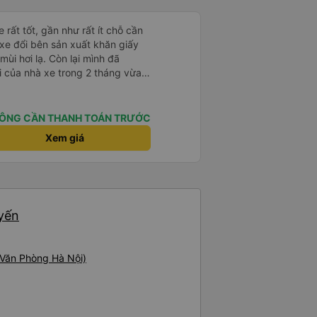
 rất tốt, gần như rất ít chỗ cần
 xe đổi bên sản xuất khăn giấy
mùi hơi lạ. Còn lại mình đã
i của nhà xe trong 2 tháng vừa
àng thân thiện, quy trình phục vụ
hóng, đã giải quyết điểm nghẽn
đã phân vùng từng xe
ÔNG CẦN THANH TOÁN TRƯỚC
Xem giá
uyến
(Văn Phòng Hà Nội)