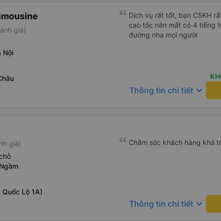
imousine
Dịch vụ rất tốt, bạn CSKH rất
cao tốc nên mất có 4 tiếng t
ánh giá)
đường nha mọi người
 Nội
KH
Châu
keyboard_arrow_down
Thông tin chi tiết
Chăm sóc khách hàng khá t
nh giá)
chỗ
 Ngầm
 Quốc Lộ 1A)
keyboard_arrow_down
Thông tin chi tiết