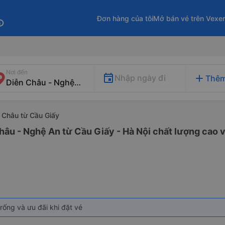
Đơn hàng của tôi
Mở bán vé trên Vexe
fo
Nơi đến
add
Nhập ngày đi
Thêm
n Châu từ Cầu Giấy
hâu - Nghệ An từ Cầu Giấy - Hà Nội chất lượng cao v
rống và ưu đãi khi đặt vé