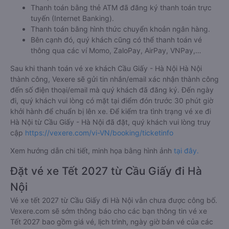
Thanh toán bằng thẻ ATM đã đăng ký thanh toán trực
tuyến (Internet Banking).
Thanh toán bằng hình thức chuyển khoản ngân hàng.
Bên cạnh đó, quý khách cũng có thể thanh toán vé
thông qua các ví Momo, ZaloPay, AirPay, VNPay,…
Sau khi thanh toán vé xe khách Cầu Giấy - Hà Nội Hà Nội
thành công, Vexere sẽ gửi tin nhắn/email xác nhận thành công
đến số điện thoại/email mà quý khách đã đăng ký. Đến ngày
đi, quý khách vui lòng có mặt tại điểm đón trước 30 phút giờ
khởi hành để chuẩn bị lên xe. Để kiểm tra tình trạng vé xe đi
Hà Nội từ Cầu Giấy - Hà Nội đã đặt, quý khách vui lòng truy
cập
https://vexere.com/vi-VN/booking/ticketinfo
Xem hướng dẫn chi tiết, minh họa bằng hình ảnh
tại đây.
Đặt vé xe Tết 2027 từ Cầu Giấy đi Hà
Nội
Vé xe tết 2027 từ Cầu Giấy đi Hà Nội vẫn chưa được công bố.
Vexere.com sẽ sớm thông báo cho các bạn thông tin vé xe
Tết 2027 bao gồm giá vé, lịch trình, ngày giờ bán vé của các