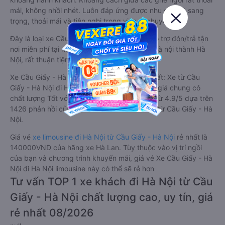
mái, không nhồi nhét. Luôn đáp ứng được nhu cầu về sang
trọng, thoải mái và tiện nghi trong việc di chuyển.
Đây là loại xe Cầu Giấy - Hà Nội Hà Nội có hỗ trợ đón/trả tận
nơi miễn phí tại nội thành Cầu Giấy - Hà Nội và nội thành Hà
Nội, rất thuận tiện cho du khách.
Xe Cầu Giấy - Hà Nội Hà Nội limousine tốt nhất: Xe từ Cầu
Giấy - Hà Nội đi Hà Nội limousine được đánh giá chung có
chất lượng Tốt với điểm đánh giá trung bình từ 4.9/5 dựa trên
1426 phản hồi của hành khách Xe về Hà Nội từ Cầu Giấy - Hà
Nội.
Giá vé
xe limousine đi Hà Nội từ Cầu Giấy - Hà Nội
rẻ nhất là
140000VND của hãng xe Hà Lan. Tùy thuộc vào vị trí ngồi
của bạn và chương trình khuyến mãi, giá vé Xe Cầu Giấy - Hà
Nội đi Hà Nội limousine này có thể sẽ rẻ hơn
Tư vấn TOP 1 xe khách đi Hà Nội từ Cầu
Giấy - Hà Nội chất lượng cao, uy tín, giá
rẻ nhất 08/2026