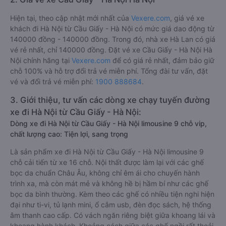
Hiện tại, theo cập nhật mới nhất của
Vexere.com
, giá vé xe
khách đi Hà Nội từ Cầu Giấy - Hà Nội có mức giá dao động từ
140000 đồng - 140000 đồng. Trong đó, nhà xe Hà Lan có giá
vé rẻ nhất, chỉ 140000 đồng. Đặt vé xe Cầu Giấy - Hà Nội Hà
Nội chính hãng tại
Vexere.com
để có giá rẻ nhất, đảm bảo giữ
chỗ 100% và hỗ trợ đổi trả vé miễn phí. Tổng đài tư vấn, đặt
vé và đổi trả vé miễn phí:
1900 888684
.
3. Giới thiệu, tư vấn các dòng xe chạy tuyến đường
xe đi Hà Nội từ Cầu Giấy - Hà Nội:
Dòng xe đi Hà Nội từ Cầu Giấy - Hà Nội limousine 9 chỗ vip,
chất lượng cao: Tiện lợi, sang trọng
Là sản phẩm xe đi Hà Nội từ Cầu Giấy - Hà Nội limousine 9
chỗ cải tiến từ xe 16 chỗ. Nội thất được làm lại với các ghế
bọc da chuẩn Châu Âu, không chỉ êm ái cho chuyến hành
trình xa, mà còn mát mẻ và không hề bị hầm bí như các ghế
bọc da bình thường. Kèm theo các ghế có nhiều tiện nghi hiện
đại như ti-vi, tủ lạnh mini, ổ cắm usb, đèn đọc sách, hệ thống
âm thanh cao cấp. Có vách ngăn riêng biệt giữa khoang lái và
khoang hành khách. Khoảng cách giữa các ghế ngồi rất thoải