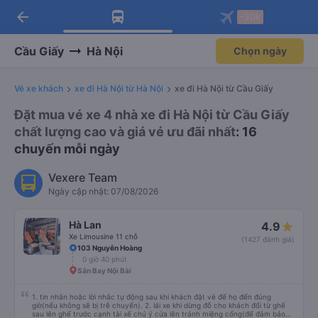
arrow_back
Tải app Vexere ngay!
Tải app Vexere
-30k
Mở app
Mở app
Nhận ưu đãi thành viên độc
-30k/ghế khi đặt vé máy bay qua
quyền
app
Cầu Giấy
Hà Nội
Chọn ngày
Vé xe khách
xe đi Hà Nội từ Hà Nội
xe đi Hà Nội từ Cầu Giấy
Đặt mua vé xe 4 nhà xe đi Hà Nội từ Cầu Giấy
chất lượng cao và giá vé ưu đãi nhất
: 16
chuyến mỗi ngày
Vexere Team
Ngày cập nhật: 07/08/2026
Hà Lan
4.9
Xe Limousine 11 chỗ
(1427 đánh giá)
103 Nguyễn Hoàng
0 giờ 40 phút
Sân Bay Nội Bài
1. tin nhắn hoặc lời nhắc tự động sau khi khách đặt vé để họ đến đúng
giờ(nếu không sẽ bị trễ chuyến). 2. lái xe khi dừng đỗ cho khách đổi từ ghế
sau lên ghế trước cạnh tài xế chú ý cửa lên tránh miệng cống(để đảm bảo