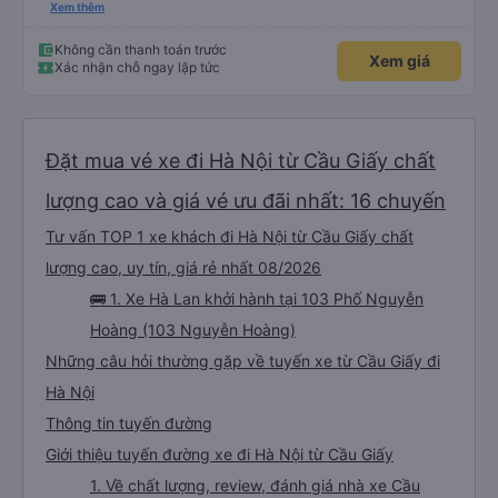
an toàn cho khách- tại HN: miệng cống bằng sắt chữ nhật dạng ô lưới, cửa
Xem thêm
miệng cống còn kết nối với vỉa hè tương đương 1 viên gạch lát viền vỉa hè
50-60cm. 3. Thái độ và tay nghề tài xế tốt. Bác tài đã cố gắng để về đến
Tng kịp 20h, để khách nối chuyến Xe 11 chỗ nên thoáng đãng.
Không cần thanh toán trước
Xem giá
Xác nhận chỗ ngay lập tức
Đặt mua vé xe đi Hà Nội từ Cầu Giấy chất
lượng cao và giá vé ưu đãi nhất: 16 chuyến
Tư vấn TOP 1 xe khách đi Hà Nội từ Cầu Giấy chất
lượng cao, uy tín, giá rẻ nhất 08/2026
🚌 1. Xe Hà Lan khởi hành tại 103 Phố Nguyễn
Hoàng (103 Nguyễn Hoàng)
Những câu hỏi thường gặp về tuyến xe từ Cầu Giấy đi
Hà Nội
Thông tin tuyến đường
Giới thiệu tuyến đường xe đi Hà Nội từ Cầu Giấy
1. Về chất lượng, review, đánh giá nhà xe Cầu