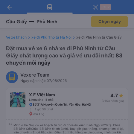
Tải app Vexere ngay!
Mở app
Nhận ưu đãi thành viên độc
quyền
arrow_back
Tải app Vexere
-30k
Mở app
-30k/ghế khi đặt vé máy bay qua
app
Cầu Giấy
Phù Ninh
Chọn ngày
Vé xe khách
xe đi Phú Thọ từ Hà Nội
xe đi Phù Ninh từ Cầu Giấy
Đặt mua vé xe 6 nhà xe đi Phù Ninh từ Cầu
Giấy chất lượng cao và giá vé ưu đãi nhất
: 83
chuyến mỗi ngày
Vexere Team
Ngày cập nhật: 07/08/2026
X.E Việt Nam
4.7
Limousine 11 chỗ
(2153 đánh giá)
Số 31A Nguyễn Quốc Trị, Yên Hòa, Hà Nội
1 giờ 50 phút