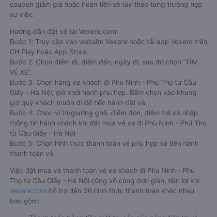
dịch đặt mua vé xe khách đi Phù Ninh - Phú Thọ từ Cầu Giấy -
Hà Nội nào của quý khách tại trang web
Vexere.com
đều
được Vexere cam kết giải quyết sự cố. Chính sách tặng
coupon giảm giá hoặc hoàn tiền sẽ tùy theo từng trường hợp
sự việc.
Hướng dẫn đặt vé tại Vexere.com:
Bước 1: Truy cập vào website Vexere hoặc tải app Vexere trên
CH Play hoặc App Store.
Bước 2: Chọn điểm đi, điểm đến, ngày đi, sau đó chọn “TÌM
VÉ XE”.
Bước 3: Chọn hãng xe khách đi Phù Ninh - Phú Thọ từ Cầu
Giấy - Hà Nội, giờ khởi hành phù hợp. Bấm chọn vào khung
giờ quý khách muốn đi để tiến hành đặt vé.
Bước 4: Chọn vị trí/giường ghế, điểm đón, điểm trả và nhập
thông tin hành khách khi đặt mua vé xe đi Phù Ninh - Phú Thọ
từ Cầu Giấy - Hà Nội
Bước 5: Chọn hình thức thanh toán vé phù hợp và tiến hành
thanh toán vé.
Việc đặt mua và thanh toán vé xe khách đi Phù Ninh - Phú
Thọ từ Cầu Giấy - Hà Nội cũng vô cùng đơn giản, tiện lợi khi