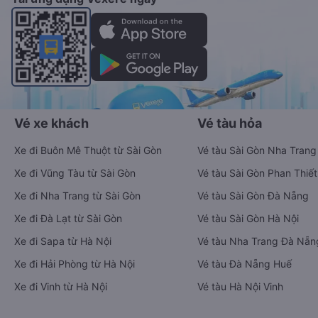
Ứng dụng hiển thị thông tin đầy đủ, minh bạch cùng vô vàn
tiện ích giúp người dùng so sánh và lựa chọn phương án di
chuyển tiết kiệm, nhanh chóng và phù hợp nhất.
Tải ứng dụng Vexere ngay
Vé xe khách
Vé tàu hỏa
Xe đi Buôn Mê Thuột từ Sài Gòn
Vé tàu Sài Gòn Nha Trang
Xe đi Vũng Tàu từ Sài Gòn
Vé tàu Sài Gòn Phan Thiết
Xe đi Nha Trang từ Sài Gòn
Vé tàu Sài Gòn Đà Nẵng
Xe đi Đà Lạt từ Sài Gòn
Vé tàu Sài Gòn Hà Nội
Xe đi Sapa từ Hà Nội
Vé tàu Nha Trang Đà Nẵn
Xe đi Hải Phòng từ Hà Nội
Vé tàu Đà Nẵng Huế