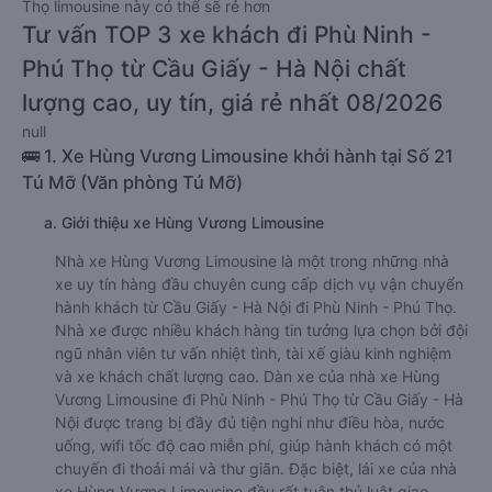
Nội
rẻ nhất là 153000VND của hãng xe Nam Cường
Limousine. Tùy thuộc vào vị trí ngồi của bạn và chương trình
khuyến mãi, giá vé Xe Cầu Giấy - Hà Nội đi Phù Ninh - Phú
Thọ limousine này có thể sẽ rẻ hơn
Tư vấn TOP 3 xe khách đi Phù Ninh -
Phú Thọ từ Cầu Giấy - Hà Nội chất
lượng cao, uy tín, giá rẻ nhất 08/2026
null
🚌 1. Xe Hùng Vương Limousine khởi hành tại Số 21
Tú Mỡ (Văn phòng Tú Mỡ)
a. Giới thiệu xe Hùng Vương Limousine
Nhà xe Hùng Vương Limousine là một trong những nhà
xe uy tín hàng đầu chuyên cung cấp dịch vụ vận chuyển
hành khách từ Cầu Giấy - Hà Nội đi Phù Ninh - Phú Thọ.
Nhà xe được nhiều khách hàng tin tưởng lựa chọn bởi đội
ngũ nhân viên tư vấn nhiệt tình, tài xế giàu kinh nghiệm
và xe khách chất lượng cao. Dàn xe của nhà xe Hùng
Vương Limousine đi Phù Ninh - Phú Thọ từ Cầu Giấy - Hà