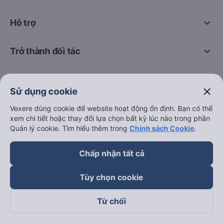
keyboard_arrow_down
Về chúng tôi
keyboard_arrow_down
Hỗ trợ
keyboard_arrow_down
Trở thành đối tác
close
Sử dụng cookie
Vexere dùng cookie để website hoạt động ổn định. Bạn có thể
Đối tác thanh toán
xem chi tiết hoặc thay đổi lựa chọn bất kỳ lúc nào trong phần
Quản lý cookie. Tìm hiểu thêm trong
Chính sách Cookie
.
Chấp nhận tất cả
Tùy chọn cookie
Từ chối