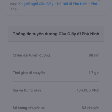
Trả lời: Hiện tại có 3 hãng xe khai thác dòng xe ghế ngồi
trên tuyến đường này là xe Nam Cường Limousine,
Hùng Vương Limousine, X.E Việt Nam, bạn có thể tham
khảo thêm thông tin và đặt vé các nhà xe này tại trang
này:
Xe ghế ngồi Cầu Giấy - Hà Nội đi Phù Ninh - Phú
Thọ
Thông tin tuyến đường Cầu Giấy đi Phù Ninh
Chiều dài tuyến đường
88 km
Thời gian di chuyển
1.7 giờ
Giá vé trung bình
164.000 VNĐ