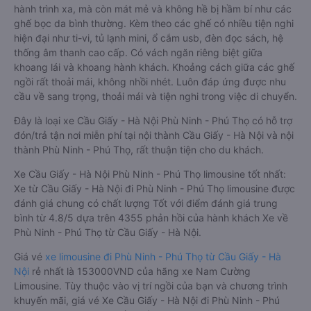
Là sản phẩm xe đi Phù Ninh - Phú Thọ từ Cầu Giấy - Hà Nội
limousine 9 chỗ cải tiến từ xe 16 chỗ. Nội thất được làm lại với
các ghế bọc da chuẩn Châu Âu, không chỉ êm ái cho chuyến
hành trình xa, mà còn mát mẻ và không hề bị hầm bí như các
ghế bọc da bình thường. Kèm theo các ghế có nhiều tiện nghi
hiện đại như ti-vi, tủ lạnh mini, ổ cắm usb, đèn đọc sách, hệ
thống âm thanh cao cấp. Có vách ngăn riêng biệt giữa
khoang lái và khoang hành khách. Khoảng cách giữa các ghế
ngồi rất thoải mái, không nhồi nhét. Luôn đáp ứng được nhu
cầu về sang trọng, thoải mái và tiện nghi trong việc di chuyển.
Đây là loại xe Cầu Giấy - Hà Nội Phù Ninh - Phú Thọ có hỗ trợ
đón/trả tận nơi miễn phí tại nội thành Cầu Giấy - Hà Nội và nội
thành Phù Ninh - Phú Thọ, rất thuận tiện cho du khách.
Xe Cầu Giấy - Hà Nội Phù Ninh - Phú Thọ limousine tốt nhất:
Xe từ Cầu Giấy - Hà Nội đi Phù Ninh - Phú Thọ limousine được
đánh giá chung có chất lượng Tốt với điểm đánh giá trung
bình từ 4.8/5 dựa trên 4355 phản hồi của hành khách Xe về
Phù Ninh - Phú Thọ từ Cầu Giấy - Hà Nội.
Giá vé
xe limousine đi Phù Ninh - Phú Thọ từ Cầu Giấy - Hà