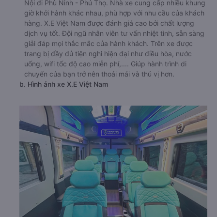
a. Giới thiệu xe X.E Việt Nam
Nhà xe X.E Việt Nam là một trong những đơn vị vận tải
hành khách hàng đầu trên tuyến đường từ Cầu Giấy - Hà
Nội đi Phù Ninh - Phú Thọ. Nhà xe cung cấp nhiều khung
giờ khởi hành khác nhau, phù hợp với nhu cầu của khách
hàng. X.E Việt Nam được đánh giá cao bởi chất lượng
dịch vụ tốt. Đội ngũ nhân viên tư vấn nhiệt tình, sẵn sàng
giải đáp mọi thắc mắc của hành khách. Trên xe được
trang bị đầy đủ tiện nghi hiện đại như điều hòa, nước
uống, wifi tốc độ cao miễn phí,.... Giúp hành trình di
chuyển của bạn trở nên thoải mái và thú vị hơn.
b. Hình ảnh xe X.E Việt Nam