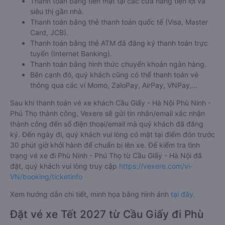
Vexere.com
hỗ trợ đến 06 hình thức thanh toán khác nhau
bao gồm:
Thanh toán bằng tiền mặt tại các cửa hàng tiện lợi và
siêu thị gần nhà.
Thanh toán bằng thẻ thanh toán quốc tế (Visa, Master
Card, JCB).
Thanh toán bằng thẻ ATM đã đăng ký thanh toán trực
tuyến (Internet Banking).
Thanh toán bằng hình thức chuyển khoản ngân hàng.
Bên cạnh đó, quý khách cũng có thể thanh toán vé
thông qua các ví Momo, ZaloPay, AirPay, VNPay,…
Sau khi thanh toán vé xe khách Cầu Giấy - Hà Nội Phù Ninh -
Phú Thọ thành công, Vexere sẽ gửi tin nhắn/email xác nhận
thành công đến số điện thoại/email mà quý khách đã đăng
ký. Đến ngày đi, quý khách vui lòng có mặt tại điểm đón trước
30 phút giờ khởi hành để chuẩn bị lên xe. Để kiểm tra tình
trạng vé xe đi Phù Ninh - Phú Thọ từ Cầu Giấy - Hà Nội đã
đặt, quý khách vui lòng truy cập
https://vexere.com/vi-
VN/booking/ticketinfo