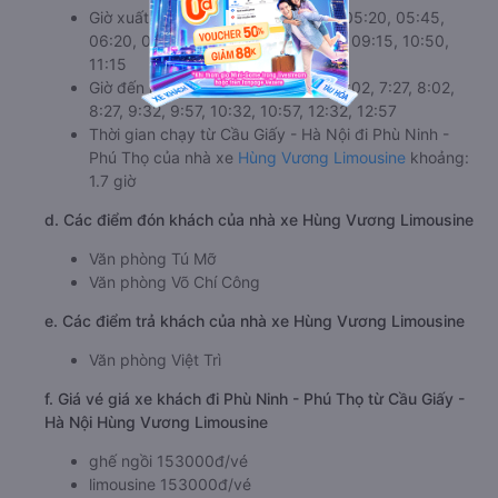
c. Lộ trình, giờ khởi hành và giờ kết thúc của xe khách
Hùng Vương Limousine
Giờ xuất phát ở Cầu Giấy - Hà Nội: 05:20, 05:45,
06:20, 06:45, 07:50, 08:15, 08:50, 09:15, 10:50,
11:15
Giờ đến nơi ở Phù Ninh - Phú Thọ: 7:02, 7:27, 8:02,
8:27, 9:32, 9:57, 10:32, 10:57, 12:32, 12:57
Thời gian chạy từ Cầu Giấy - Hà Nội đi Phù Ninh -
Phú Thọ của nhà xe
Hùng Vương Limousine
khoảng:
1.7 giờ
d. Các điểm đón khách của nhà xe Hùng Vương Limousine
Văn phòng Tú Mỡ
Văn phòng Võ Chí Công
e. Các điểm trả khách của nhà xe Hùng Vương Limousine
Văn phòng Việt Trì
f. Giá vé giá xe khách đi Phù Ninh - Phú Thọ từ Cầu Giấy -