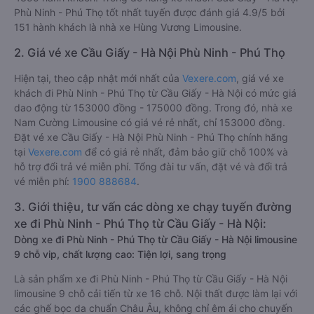
Chất lượng các xe khách đi Phù Ninh - Phú Thọ từ Cầu Giấy -
Hà Nội được đánh giá 4.8, với điểm trung bình là 4.8/5 bởi
4355 hành khách. Trong đó hãng xe khách Cầu Giấy - Hà Nội
Phù Ninh - Phú Thọ tốt nhất tuyến được đánh giá 4.9/5 bởi
151 hành khách là nhà xe Hùng Vương Limousine.
2. Giá vé xe Cầu Giấy - Hà Nội Phù Ninh - Phú Thọ
Hiện tại, theo cập nhật mới nhất của
Vexere.com
, giá vé xe
khách đi Phù Ninh - Phú Thọ từ Cầu Giấy - Hà Nội có mức giá
dao động từ 153000 đồng - 175000 đồng. Trong đó, nhà xe
Nam Cường Limousine có giá vé rẻ nhất, chỉ 153000 đồng.
Đặt vé xe Cầu Giấy - Hà Nội Phù Ninh - Phú Thọ chính hãng
tại
Vexere.com
để có giá rẻ nhất, đảm bảo giữ chỗ 100% và
hỗ trợ đổi trả vé miễn phí. Tổng đài tư vấn, đặt vé và đổi trả
vé miễn phí:
1900 888684
.
3. Giới thiệu, tư vấn các dòng xe chạy tuyến đường
xe đi Phù Ninh - Phú Thọ từ Cầu Giấy - Hà Nội:
Dòng xe đi Phù Ninh - Phú Thọ từ Cầu Giấy - Hà Nội limousine
9 chỗ vip, chất lượng cao: Tiện lợi, sang trọng