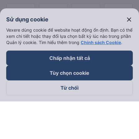
close
Sử dụng cookie
Vexere dùng cookie để website hoạt động ổn định. Bạn có thể
xem chi tiết hoặc thay đổi lựa chọn bất kỳ lúc nào trong phần
Quản lý cookie. Tìm hiểu thêm trong
Chính sách Cookie
.
Chấp nhận tất cả
Tùy chọn cookie
Từ chối
Theo dõi chúng tôi trên
Facebook
Tiktok
Youtube
Công ty TNHH Thương Mại Dịch Vụ Vexere
Địa chỉ đăng ký kinh doanh: 8C Chữ Đồng Tử, Phường Tân