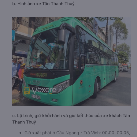
b. Hình ảnh xe Tân Thanh Thuỷ
c. Lộ trình, giờ khởi hành và giờ kết thúc của xe khách Tân
Thanh Thuỷ
Giờ xuất phát ở Cầu Ngang - Trà Vinh: 00:00, 00:05,