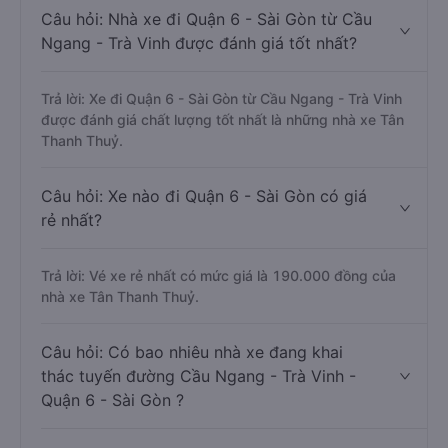
Câu hỏi: Nhà xe đi Quận 6 - Sài Gòn từ Cầu
Ngang - Trà Vinh được đánh giá tốt nhất?
Trả lời: Xe đi Quận 6 - Sài Gòn từ Cầu Ngang - Trà Vinh
được đánh giá chất lượng tốt nhất là những nhà xe Tân
Thanh Thuỷ.
Câu hỏi: Xe nào đi Quận 6 - Sài Gòn có giá
rẻ nhất?
Trả lời: Vé xe rẻ nhất có mức giá là 190.000 đồng của
nhà xe Tân Thanh Thuỷ.
Câu hỏi: Có bao nhiêu nhà xe đang khai
thác tuyến đường Cầu Ngang - Trà Vinh -
Quận 6 - Sài Gòn ?