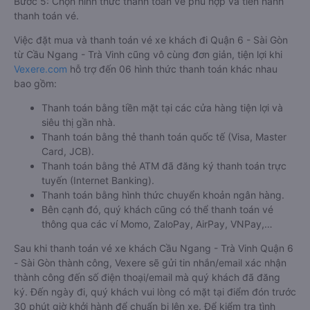
Bước 5: Chọn hình thức thanh toán vé phù hợp và tiến hành
thanh toán vé.
Việc đặt mua và thanh toán vé xe khách đi Quận 6 - Sài Gòn
từ Cầu Ngang - Trà Vinh cũng vô cùng đơn giản, tiện lợi khi
Vexere.com
hỗ trợ đến 06 hình thức thanh toán khác nhau
bao gồm:
Thanh toán bằng tiền mặt tại các cửa hàng tiện lợi và
siêu thị gần nhà.
Thanh toán bằng thẻ thanh toán quốc tế (Visa, Master
Card, JCB).
Thanh toán bằng thẻ ATM đã đăng ký thanh toán trực
tuyến (Internet Banking).
Thanh toán bằng hình thức chuyển khoản ngân hàng.
Bên cạnh đó, quý khách cũng có thể thanh toán vé
thông qua các ví Momo, ZaloPay, AirPay, VNPay,…
Sau khi thanh toán vé xe khách Cầu Ngang - Trà Vinh Quận 6
- Sài Gòn thành công, Vexere sẽ gửi tin nhắn/email xác nhận
thành công đến số điện thoại/email mà quý khách đã đăng
ký. Đến ngày đi, quý khách vui lòng có mặt tại điểm đón trước
30 phút giờ khởi hành để chuẩn bị lên xe. Để kiểm tra tình