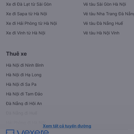
Xe đi Đà Lạt từ Sài Gòn
Vé tàu Sài Gòn Hà Nội
Xe đi Sapa từ Hà Nội
Vé tàu Nha Trang Đà Nẵn
Xe đi Hải Phòng từ Hà Nội
Vé tàu Đà Nẵng Huế
Xe đi Vinh từ Hà Nội
Vé tàu Hà Nội Vinh
Thuê xe
Hà Nội đi Ninh Bình
Hà Nội đi Hạ Long
Hà Nội đi Sa Pa
Hà Nội đi Tam Đảo
Đà Nẵng đi Hội An
Đà Nẵng đi Huế
Hải Phòng đi Hà Nội
Xem tất cả tuyến đường