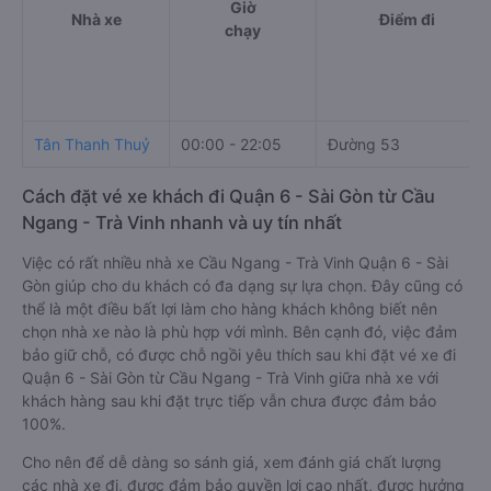
Giờ
Nhà xe
Điểm đi
chạy
Tân Thanh Thuỷ
00:00 - 22:05
Đường 53
Cách đặt vé xe khách đi Quận 6 - Sài Gòn từ Cầu
Ngang - Trà Vinh nhanh và uy tín nhất
Việc có rất nhiều nhà xe Cầu Ngang - Trà Vinh Quận 6 - Sài
Gòn giúp cho du khách có đa dạng sự lựa chọn. Đây cũng có
thể là một điều bất lợi làm cho hàng khách không biết nên
chọn nhà xe nào là phù hợp với mình. Bên cạnh đó, việc đảm
bảo giữ chỗ, có được chỗ ngồi yêu thích sau khi đặt vé xe đi
Quận 6 - Sài Gòn từ Cầu Ngang - Trà Vinh giữa nhà xe với
khách hàng sau khi đặt trực tiếp vẫn chưa được đảm bảo
100%.
Cho nên để dễ dàng so sánh giá, xem đánh giá chất lượng
các nhà xe đi, được đảm bảo quyền lợi cao nhất, được hưởng