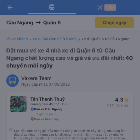
arrow_back
Tải app Vexere ngay!
Tải app Vexere
-30k
Mở app
Mở app
Nhận ưu đãi thành viên độc
-30k/ghế khi đặt vé máy bay qua
quyền
app
Cầu Ngang
Quận 6
Chọn ngày
Vé xe khách
xe đi Sài Gòn từ Trà Vinh
xe đi Quận 6 từ Cầu Ngang
Đặt mua vé xe 4 nhà xe đi Quận 6 từ Cầu
Ngang chất lượng cao và giá vé ưu đãi nhất
: 40
chuyến mỗi ngày
Vexere Team
Ngày cập nhật: 07/08/2026
Tân Thanh Thuỷ
4.3
Giường nằm 45 chỗ (TV)
(1141 đánh giá)
Bến xe Cầu Ngang
3 giờ 35 phút
Bến xe Miền Tây
Lúc đầu đọc đáng giá của mn mk cũng sợ xe đi trễ này kia tại mk cũng lần
đầu đi xe khách nhưng sau khi đi xong mk nhận định nhà xe rất ok nha xe
trung chuyển bn đến tận nơi xe khách đi đúng giờ chú tài xế lái xe an toàn và