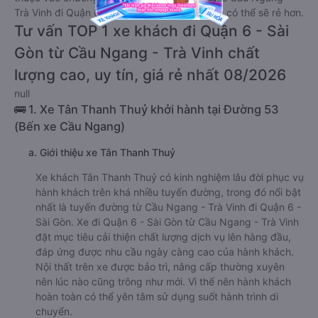
Trà Vinh đi Quận 6 - Sài Gòn giường nằm này có thể sẽ rẻ hơn.
Tư vấn TOP 1 xe khách đi Quận 6 - Sài
Gòn từ Cầu Ngang - Trà Vinh chất
lượng cao, uy tín, giá rẻ nhất 08/2026
null
🚌 1. Xe Tân Thanh Thuỷ khởi hành tại Đường 53
(Bến xe Cầu Ngang)
a. Giới thiệu xe Tân Thanh Thuỷ
Xe khách Tân Thanh Thuỷ có kinh nghiệm lâu đời phục vụ
hành khách trên khá nhiều tuyến đường, trong đó nổi bật
nhất là tuyến đường từ Cầu Ngang - Trà Vinh đi Quận 6 -
Sài Gòn. Xe đi Quận 6 - Sài Gòn từ Cầu Ngang - Trà Vinh
đặt mục tiêu cải thiện chất lượng dịch vụ lên hàng đầu,
đáp ứng được nhu cầu ngày càng cao của hành khách.
Nội thất trên xe được bảo trì, nâng cấp thường xuyên
nên lúc nào cũng trông như mới. Vì thế nên hành khách
hoàn toàn có thể yên tâm sử dụng suốt hành trình di
chuyển.