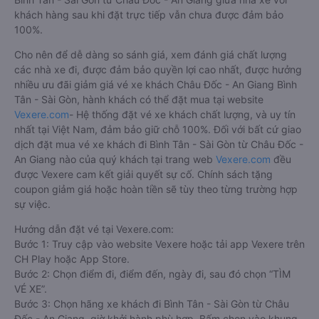
khách hàng sau khi đặt trực tiếp vẫn chưa được đảm bảo
100%.
Cho nên để dễ dàng so sánh giá, xem đánh giá chất lượng
các nhà xe đi, được đảm bảo quyền lợi cao nhất, được hưởng
nhiều ưu đãi giảm giá vé xe khách Châu Đốc - An Giang Bình
Tân - Sài Gòn, hành khách có thể đặt mua tại website
Vexere.com
- Hệ thống đặt vé xe khách chất lượng, và uy tín
nhất tại Việt Nam, đảm bảo giữ chỗ 100%. Đối với bất cứ giao
dịch đặt mua vé xe khách đi Bình Tân - Sài Gòn từ Châu Đốc -
An Giang nào của quý khách tại trang web
Vexere.com
đều
được Vexere cam kết giải quyết sự cố. Chính sách tặng
coupon giảm giá hoặc hoàn tiền sẽ tùy theo từng trường hợp
sự việc.
Hướng dẫn đặt vé tại Vexere.com:
Bước 1: Truy cập vào website Vexere hoặc tải app Vexere trên
CH Play hoặc App Store.
Bước 2: Chọn điểm đi, điểm đến, ngày đi, sau đó chọn “TÌM
VÉ XE”.
Bước 3: Chọn hãng xe khách đi Bình Tân - Sài Gòn từ Châu
Đốc - An Giang, giờ khởi hành phù hợp. Bấm chọn vào khung