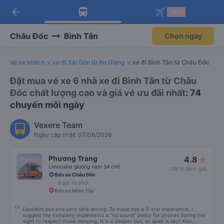
arrow_back
Tải app Vexere ngay!
Tải app Vexere
-30k
Mở app
Mở app
Nhận ưu đãi thành viên độc
-30k/ghế khi đặt vé máy bay qua
quyền
app
Châu Đốc
Bình Tân
Chọn ngày
Vé xe khách
xe đi Sài Gòn từ An Giang
xe đi Bình Tân từ Châu Đốc
Đặt mua vé xe 6 nhà xe đi Bình Tân từ Châu
Đốc chất lượng cao và giá vé ưu đãi nhất
: 74
chuyến mỗi ngày
Vexere Team
Ngày cập nhật: 07/08/2026
Phương Trang
4.8
Limousine giường nằm 34 chỗ
(3978 đánh giá)
Bến xe Châu Đốc
6 giờ 10 phút
Bến xe Miền Tây
Excellent bus and very safe driving. To make this a 5-star experience, I
suggest the company implements a "no sound" policy for phones during the
night to respect those sleeping. It is a sleeper bus, so quiet is key! Also,