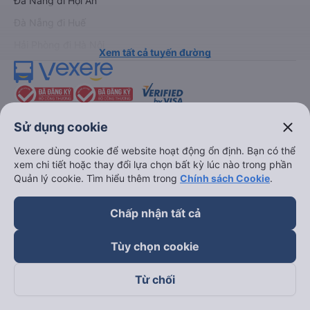
Đà Nẵng đi Hội An
Đà Nẵng đi Huế
Hải Phòng đi Hà Nội
Xem tất cả tuyến đường
close
Sử dụng cookie
Vexere dùng cookie để website hoạt động ổn định. Bạn có thể
xem chi tiết hoặc thay đổi lựa chọn bất kỳ lúc nào trong phần
keyboard_arrow_down
Về chúng tôi
Quản lý cookie. Tìm hiểu thêm trong
Chính sách Cookie
.
keyboard_arrow_down
Hỗ trợ
Chấp nhận tất cả
Tùy chọn cookie
keyboard_arrow_down
Trở thành đối tác
Từ chối
Đối tác thanh toán