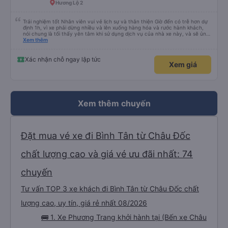
Hương Lộ 2
Trải nghiệm tốt Nhân viên vui vẻ lịch sự và thân thiện Giờ đến có trễ hơn dự
định 1h, vì xe phải dừng nhiều và lên xuống hàng hóa và rước hành khách,
nói chung là tối thấy yên tâm khi sử dụng dịch vụ của nhà xe này, và sẽ ủng
hộ và giới thiệu cho người thân sử dụng dịch vụ của nhà xe này
Xem thêm
Xác nhận chỗ ngay lập tức
Xem giá
Xem thêm chuyến
Đặt mua vé xe đi Bình Tân từ Châu Đốc
chất lượng cao và giá vé ưu đãi nhất: 74
chuyến
Tư vấn TOP 3 xe khách đi Bình Tân từ Châu Đốc chất
lượng cao, uy tín, giá rẻ nhất 08/2026
🚌 1. Xe Phương Trang khởi hành tại (Bến xe Châu