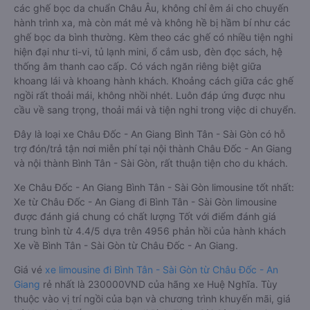
các ghế bọc da chuẩn Châu Âu, không chỉ êm ái cho chuyến
hành trình xa, mà còn mát mẻ và không hề bị hầm bí như các
ghế bọc da bình thường. Kèm theo các ghế có nhiều tiện nghi
hiện đại như ti-vi, tủ lạnh mini, ổ cắm usb, đèn đọc sách, hệ
thống âm thanh cao cấp. Có vách ngăn riêng biệt giữa
khoang lái và khoang hành khách. Khoảng cách giữa các ghế
ngồi rất thoải mái, không nhồi nhét. Luôn đáp ứng được nhu
cầu về sang trọng, thoải mái và tiện nghi trong việc di chuyển.
Đây là loại xe Châu Đốc - An Giang Bình Tân - Sài Gòn có hỗ
trợ đón/trả tận nơi miễn phí tại nội thành Châu Đốc - An Giang
và nội thành Bình Tân - Sài Gòn, rất thuận tiện cho du khách.
Xe Châu Đốc - An Giang Bình Tân - Sài Gòn limousine tốt nhất:
Xe từ Châu Đốc - An Giang đi Bình Tân - Sài Gòn limousine
được đánh giá chung có chất lượng Tốt với điểm đánh giá
trung bình từ 4.4/5 dựa trên 4956 phản hồi của hành khách
Xe về Bình Tân - Sài Gòn từ Châu Đốc - An Giang.
Giá vé
xe limousine đi Bình Tân - Sài Gòn từ Châu Đốc - An
Giang
rẻ nhất là 230000VND của hãng xe Huệ Nghĩa. Tùy
thuộc vào vị trí ngồi của bạn và chương trình khuyến mãi, giá