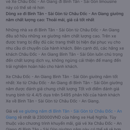
vé Xe Châu Đốc - An Giang đi Bình Tân - Sài Gòn limousine
này có thể sẽ rẻ hơn
Dòng xe đi Bình Tân - Sài Gòn từ Châu Đốc - An Giang giường
nằm chất lượng cao: Thoải mái, giá cả tốt nhất
Những nhà xe đi Bình Tân - Sài Gòn từ Châu Đốc - An Giang
đều sở hữu những xe giường nằm chất lượng cao. Trên xe
được trang bị đầy đủ các trang thiết bị hiện đại phục vụ cho
nhu cầu di chuyển của hành khách. Bên cạnh đó, các hãng xe
khách Châu Đốc - An Giang Bình Tân - Sài Gòn luôn chú trọng
đến chất lượng dịch vụ, không ngừng cải thiện để mang đến
trải nghiệm hoàn hảo cho hành khách.
Xe Châu Đốc - An Giang Bình Tân - Sài Gòn giường nằm tốt
nhất: Xe từ Châu Đốc - An Giang đi Bình Tân - Sài Gòn giường
nằm được đánh giá chung chất lượng Tốt với điểm đánh giá
trung bình từ 4.4/5 dựa trên 5495 phản hồi của hành khách
Xe về Bình Tân - Sài Gòn từ Châu Đốc - An Giang.
Giá vé
xe giường nằm đi Bình Tân - Sài Gòn từ Châu Đốc - An
Giang
rẻ nhất là 230000VND của hãng xe Huệ Nghĩa. Tùy
thuộc vào chương trình khuyến mãi, giá vé Xe Châu Đốc - An
Giang đi Bình Tân - Sài Gòn giường nằm này có thể sẽ rẻ hơn.