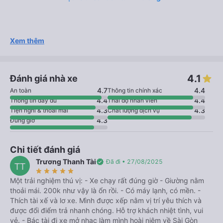
Xem thêm
4.1
Đánh giá nhà xe
4.7
4.4
An toàn
Thông tin chính xác
4.4
4.4
Thông tin đầy đủ
Thái độ nhân viên
4.3
4.3
Tiện nghi & thoải mái
Chất lượng dịch vụ
4.3
Đúng giờ
Chi tiết đánh giá
Trương Thanh Tài
verified
Đã đi • 27/08/2025
TT
star_rate
star_rate
star_rate
star_rate
star_rate
Một trải nghiệm thú vị: - Xe chạy rất đúng giờ - Giường nằm
thoải mái. 200k như vậy là ổn rồi. - Có máy lạnh, có mền. -
Thích tài xế và lơ xe. Mình được xếp nằm vị trí yêu thích và
được đổi điểm trả nhanh chóng. Hỗ trợ khách nhiệt tình, vui
vẻ. - Bác tài đi xe mở nhạc làm mình hoài niệm về Sài Gòn