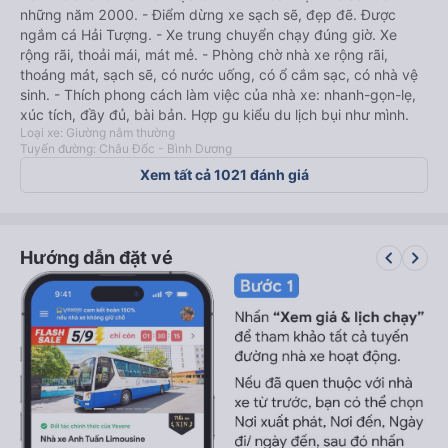
những năm 2000. - Điểm dừng xe sạch sẽ, đẹp đẽ. Được
ngắm cá Hải Tượng. - Xe trung chuyển chạy đúng giờ. Xe
rộng rãi, thoải mái, mát mẻ. - Phòng chờ nhà xe rộng rãi,
thoáng mát, sạch sẽ, có nước uống, có ổ cắm sạc, có nhà vệ
sinh. - Thích phong cách làm việc của nhà xe: nhanh-gọn-lẹ,
xúc tích, đầy đủ, bài bản. Hợp gu kiểu du lịch bụi như mình.
Loại xe: Giường nằm thường
Tuyến đường: Châu Đốc - Bình Dương
Xem tất cả 1021 đánh giá
keyboard_arrow_left
keyboard_arrow_right
Hướng dẫn đặt vé