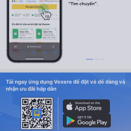
Tải ngay ứng dụng Vexere để đặt vé dễ dàng và
nhận ưu đãi hấp dẫn