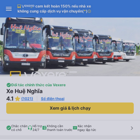
cam kết hoàn 150% nếu nhà xe
không cung cấp dịch vụ vận chuyển
(
*
)
info
Đối tác chính thức của Vexere
Xe Huệ Nghĩa
4.1
(1021)
Số điện thoại
Xem giá & lịch chạy
Chắc chắn
Hỗ trợ
Không cần
Xác nhận
keyboard_arrow_right
có chỗ
24/7
thanh toán trước
ngay lập tức