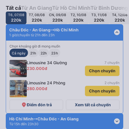
Tất cả
Từ An Giang
Từ Hồ Chí Minh
Từ Bình Dương
T6, 07/08
T7, 08/08
CN, 09/08
T2, 10/08
T3, 11/08
T4, 12/08
220k
220k
220k
220k
220k
220k
Châu Đốc - An Giang
Hồ Chí Minh
expand_less
1 giờ/chuyến từ 21h đến 23h
Chọn khoảng giờ đi mong muốn
Cả ngày
21h
22h
23h
Limousine 34 Giường
7 chuyến
230.000đ
Chọn chuyến
+1
Limousine 24 Phòng
2 chuyến
280.000đ
Chọn chuyến
+2
place
Điểm đón trả
Xem tất cả chuyến
Hồ Chí Minh
Châu Đốc - An Giang
expand_more
Từ 15h đến 23h30