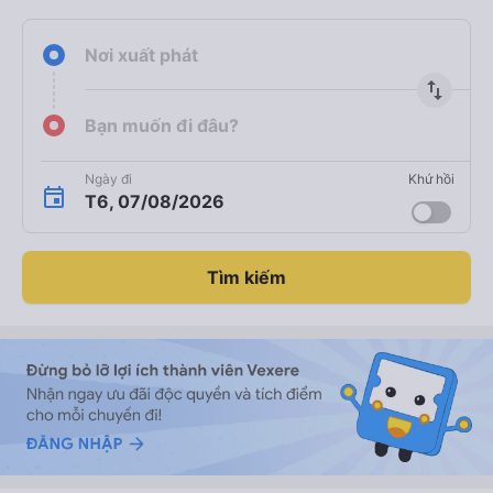
Nơi xuất phát
import_export
Bạn muốn đi đâu?
Ngày đi
Khứ hồi
T6, 07/08/2026
Tìm kiếm