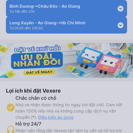
Bình Dương
Châu Đốc - An Giang
expand_more
Từ 19h đến 23h
Long Xuyên - An Giang
Hồ Chí Minh
expand_more
Từ 0h30 đến 23h30
Lợi ích khi đặt Vexere
Chắc chắn có chỗ
Nhà xe nhận được thông tin ngay khi đặt chỗ. Cam kết
hoàn 150% nếu nhà xe không cung cấp dịch vụ vận
chuyển (
*
).
Điều kiện áp dụng
Hỗ trợ 24/7
Nhân viên tổng đài Vexere tận tâm tư vấn và hỗ trợ khi