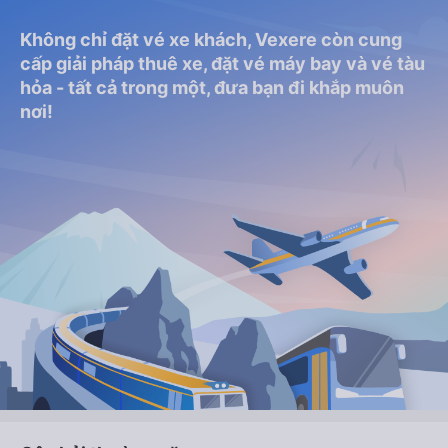
Không chỉ đặt vé xe khách, Vexere còn cung
cấp giải pháp thuê xe, đặt vé máy bay và vé tàu
hỏa - tất cả trong một, đưa bạn đi khắp muôn
nơi!