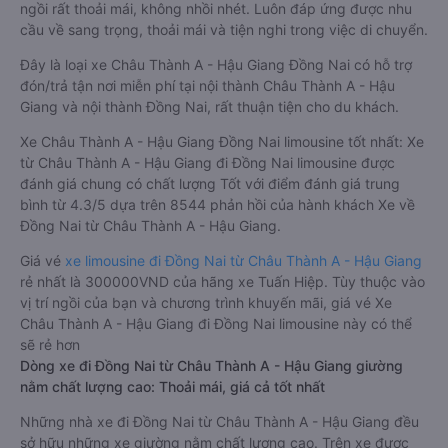
ngồi rất thoải mái, không nhồi nhét. Luôn đáp ứng được nhu
cầu về sang trọng, thoải mái và tiện nghi trong việc di chuyển.
Đây là loại xe Châu Thành A - Hậu Giang Đồng Nai có hỗ trợ
đón/trả tận nơi miễn phí tại nội thành Châu Thành A - Hậu
Giang và nội thành Đồng Nai, rất thuận tiện cho du khách.
Xe Châu Thành A - Hậu Giang Đồng Nai limousine tốt nhất: Xe
từ Châu Thành A - Hậu Giang đi Đồng Nai limousine được
đánh giá chung có chất lượng Tốt với điểm đánh giá trung
bình từ 4.3/5 dựa trên 8544 phản hồi của hành khách Xe về
Đồng Nai từ Châu Thành A - Hậu Giang.
Giá vé
xe limousine đi Đồng Nai từ Châu Thành A - Hậu Giang
rẻ nhất là 300000VND của hãng xe Tuấn Hiệp. Tùy thuộc vào
vị trí ngồi của bạn và chương trình khuyến mãi, giá vé Xe
Châu Thành A - Hậu Giang đi Đồng Nai limousine này có thể
sẽ rẻ hơn
Dòng xe đi Đồng Nai từ Châu Thành A - Hậu Giang giường
nằm chất lượng cao: Thoải mái, giá cả tốt nhất
Những nhà xe đi Đồng Nai từ Châu Thành A - Hậu Giang đều
sở hữu những xe giường nằm chất lượng cao. Trên xe được