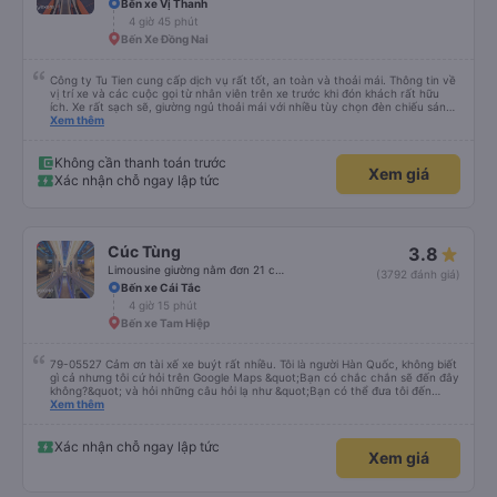
Bến xe Vị Thanh
4 giờ 45 phút
Bến Xe Đồng Nai
Công ty Tu Tien cung cấp dịch vụ rất tốt, an toàn và thoải mái. Thông tin về
vị trí xe và các cuộc gọi từ nhân viên trên xe trước khi đón khách rất hữu
ích. Xe rất sạch sẽ, giường ngủ thoải mái với nhiều tùy chọn đèn chiếu sáng
và cổng USB được đặt ở vị trí thuận tiện. Nhân viên rất lịch sự và xe đến
Xem thêm
điểm đến sớm hơn dự kiến. Cảm ơn!
Không cần thanh toán trước
Xem giá
Xác nhận chỗ ngay lập tức
Cúc Tùng
3.8
Limousine giường nằm đơn 21 chỗ (WC)
(3792 đánh giá)
Bến xe Cái Tắc
4 giờ 15 phút
Bến xe Tam Hiệp
79-05527 Cảm ơn tài xế xe buýt rất nhiều. Tôi là người Hàn Quốc, không biết
gì cả nhưng tôi cứ hỏi trên Google Maps &quot;Bạn có chắc chắn sẽ đến đây
không?&quot; và hỏi những câu hỏi lạ như &quot;Bạn có thể đưa tôi đến
khách sạn của chúng tôi không?&quot; Nhưng tài xế đã quan tâm. của mọi
Xem thêm
thứ. Vốn dĩ tôi đến lúc 2h30 sáng và được thông báo lúc đó nhưng tài xế bảo
tôi ngủ thêm, đợi ở trạm xăng và thậm chí còn đón tôi tại khách sạn bằng xe
limousine vào buổi sáng. ngu ngốc đến mức tôi nghĩ tài xế đã giúp tôi. Nếu
Xác nhận chỗ ngay lập tức
Xem giá
tài xế không ở đó, tôi vẫn đang suy nghĩ về câu chuyện đó vì nó chắc hẳn
rất nguy hiểm.. Cảm ơn rất nhiều.. Cảm ơn xe buýt 79-05527 rất nhiều tài
xế. Mình là người Hàn Quốc không biết gì nhưng tài xế đã giải quyết mọi việc