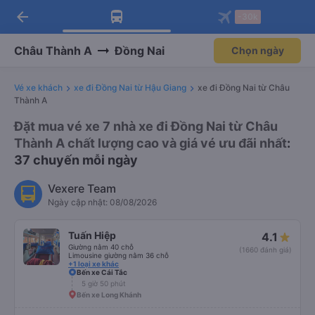
arrow_back
Tải app Vexere ngay!
Tải app Vexere
-30k
Mở app
Mở app
Nhận ưu đãi thành viên độc
-30k/ghế khi đặt vé máy bay qua
quyền
app
Châu Thành A
Đồng Nai
Chọn ngày
Vé xe khách
xe đi Đồng Nai từ Hậu Giang
xe đi Đồng Nai từ Châu
Thành A
Đặt mua vé xe 7 nhà xe đi Đồng Nai từ Châu
Thành A chất lượng cao và giá vé ưu đãi nhất
:
37 chuyến mỗi ngày
Vexere Team
Ngày cập nhật: 08/08/2026
Tuấn Hiệp
4.1
Giường nằm 40 chỗ
(1660 đánh giá)
Limousine giường nằm 36 chỗ
+1 loại xe khác
Bến xe Cái Tắc
5 giờ 50 phút
Bến xe Long Khánh