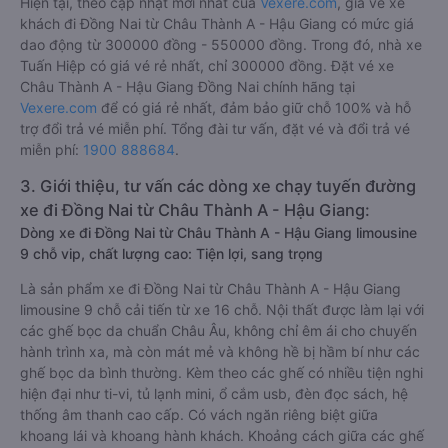
Hiện tại, theo cập nhật mới nhất của
Vexere.com
, giá vé xe
khách đi Đồng Nai từ Châu Thành A - Hậu Giang có mức giá
dao động từ 300000 đồng - 550000 đồng. Trong đó, nhà xe
Tuấn Hiệp có giá vé rẻ nhất, chỉ 300000 đồng. Đặt vé xe
Châu Thành A - Hậu Giang Đồng Nai chính hãng tại
Vexere.com
để có giá rẻ nhất, đảm bảo giữ chỗ 100% và hỗ
trợ đổi trả vé miễn phí. Tổng đài tư vấn, đặt vé và đổi trả vé
miễn phí:
1900 888684
.
3. Giới thiệu, tư vấn các dòng xe chạy tuyến đường
xe đi Đồng Nai từ Châu Thành A - Hậu Giang:
Dòng xe đi Đồng Nai từ Châu Thành A - Hậu Giang limousine
9 chỗ vip, chất lượng cao: Tiện lợi, sang trọng
Là sản phẩm xe đi Đồng Nai từ Châu Thành A - Hậu Giang
limousine 9 chỗ cải tiến từ xe 16 chỗ. Nội thất được làm lại với
các ghế bọc da chuẩn Châu Âu, không chỉ êm ái cho chuyến
hành trình xa, mà còn mát mẻ và không hề bị hầm bí như các
ghế bọc da bình thường. Kèm theo các ghế có nhiều tiện nghi
hiện đại như ti-vi, tủ lạnh mini, ổ cắm usb, đèn đọc sách, hệ
thống âm thanh cao cấp. Có vách ngăn riêng biệt giữa
khoang lái và khoang hành khách. Khoảng cách giữa các ghế