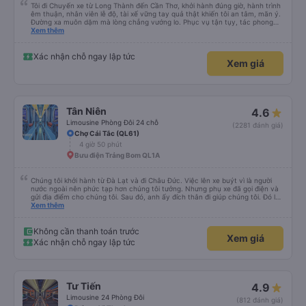
Tôi đi Chuyến xe từ Long Thành đến Cần Thơ, khởi hành đúng giờ, hành trình
êm thuận, nhân viên lễ độ, tài xế vững tay quả thật khiến tôi an tâm, mãn ý.
Đường xa muôn dặm mà lòng chẳng vướng lo. Phục vụ tận tụy, tác phong
nghiêm cẩn, hiếm thấy giữa thời buổi kim tiền vội vã. Xã hội loạn đạo. Xin gửi
Xem thêm
lời tán dương chân thành, kính chúc nhà xe ngày một hưng thịnh, vạn lộ bình
an.”
Xác nhận chỗ ngay lập tức
Xem giá
Tân Niên
4.6
Limousine Phòng Đôi 24 chỗ
(2281 đánh giá)
Chợ Cái Tắc (QL61)
4 giờ 50 phút
Bưu điện Trảng Bom QL1A
Chúng tôi khởi hành từ Đà Lạt và đi Châu Đức. Việc lên xe buýt vì là người
nước ngoài nên phức tạp hơn chúng tôi tưởng. Nhưng phụ xe đã gọi điện và
gửi địa điểm cho chúng tôi. Sau đó, anh ấy đích thân đi giúp chúng tôi. Đó là
lần đầu tiên đi xe giường nằm với hai đứa trẻ nhỏ khá thú vị. Chúng tôi không
Xem thêm
chắc chắn khi nào xe sẽ dừng lại để nghỉ hoặc ăn uống. Tôi rất ngạc nhiên
khi xe dừng lại lúc nửa đêm ở Cần Thơ và mọi người xuống xe ăn. Khi đến
điểm dừng, họ đánh thức chúng tôi dậy và đảm bảo chúng tôi đã sẵn sàng.
Không cần thanh toán trước
Xem giá
Nhìn chung, đó là một trải nghiệm tốt. Mỗi giường đều có gối và chăn, và đủ
Xác nhận chỗ ngay lập tức
chỗ cho 1 người lớn và 1 trẻ em nằm thoải mái.
Tư Tiến
4.9
Limousine 24 Phòng Đôi
(812 đánh giá)