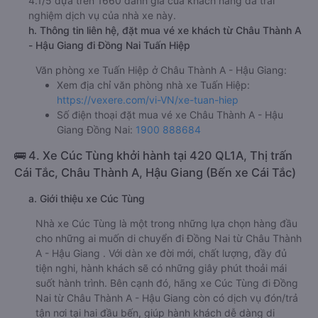
4.1/5 dựa trên 1660 đánh giá của khách hàng đã trải
nghiệm dịch vụ của nhà xe này.
h. Thông tin liên hệ, đặt mua vé xe khách từ Châu Thành A
- Hậu Giang đi Đồng Nai Tuấn Hiệp
Văn phòng xe Tuấn Hiệp ở Châu Thành A - Hậu Giang:
Xem địa chỉ văn phòng nhà xe Tuấn Hiệp:
https://vexere.com/vi-VN/xe-tuan-hiep
Số điện thoại đặt mua vé xe Châu Thành A - Hậu
Giang Đồng Nai:
1900 888684
🚌 4. Xe Cúc Tùng khởi hành tại 420 QL1A, Thị trấn
Cái Tắc, Châu Thành A, Hậu Giang (Bến xe Cái Tắc)
a. Giới thiệu xe Cúc Tùng
Nhà xe Cúc Tùng là một trong những lựa chọn hàng đầu
cho những ai muốn di chuyển đi Đồng Nai từ Châu Thành
A - Hậu Giang . Với dàn xe đời mới, chất lượng, đầy đủ
tiện nghi, hành khách sẽ có những giây phút thoải mái
suốt hành trình. Bên cạnh đó, hãng xe Cúc Tùng đi Đồng
Nai từ Châu Thành A - Hậu Giang còn có dịch vụ đón/trả
tận nơi tại hai đầu bến, giúp hành khách dễ dàng di