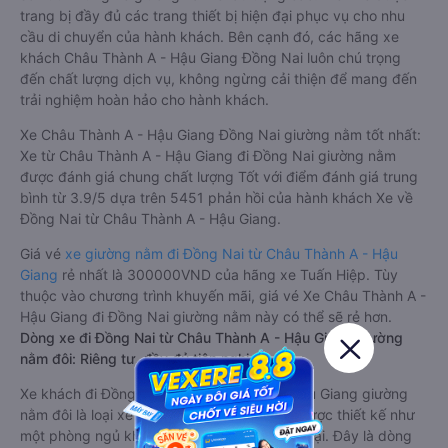
trang bị đầy đủ các trang thiết bị hiện đại phục vụ cho nhu
cầu di chuyển của hành khách. Bên cạnh đó, các hãng xe
khách Châu Thành A - Hậu Giang Đồng Nai luôn chú trọng
đến chất lượng dịch vụ, không ngừng cải thiện để mang đến
trải nghiệm hoàn hảo cho hành khách.
Xe Châu Thành A - Hậu Giang Đồng Nai giường nằm tốt nhất:
Xe từ Châu Thành A - Hậu Giang đi Đồng Nai giường nằm
được đánh giá chung chất lượng Tốt với điểm đánh giá trung
bình từ 3.9/5 dựa trên 5451 phản hồi của hành khách Xe về
Đồng Nai từ Châu Thành A - Hậu Giang.
Giá vé
xe giường nằm đi Đồng Nai từ Châu Thành A - Hậu
Giang
rẻ nhất là 300000VND của hãng xe Tuấn Hiệp. Tùy
thuộc vào chương trình khuyến mãi, giá vé Xe Châu Thành A -
Hậu Giang đi Đồng Nai giường nằm này có thể sẽ rẻ hơn.
Dòng xe đi Đồng Nai từ Châu Thành A - Hậu Giang giường
nằm đôi: Riêng tư, đầy đủ tiện nghi
Xe khách đi Đồng Nai từ Châu Thành A - Hậu Giang giường
nằm đôi là loại xe đặc biệt. Với mỗi giường được thiết kế như
một phòng ngủ khách sạn sang trọng, hiện đại. Đây là dòng