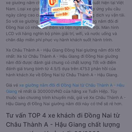
xe giường nằm cho cặp đôi đi Đồng Nai mới xuất hiện tại Việt
Nam. Loại xe giường nằm đôi ra đời nhằm đáp ứng yêu cầu
ngày càng cao của khách hàng về chất lượng dịch vụ vận tải.
So với xe giường nằm thông thường, xe giường nằm đôi đi
Đồng Nai có nhiều ưu điểm và tiện nghi vượt trội. Màn hình
LCD với hàng nghìn bộ phim giải trí, wifi, và nước uống và
chăn đắp miễn phí phục vụ hành khách suốt hành trình.
Xe Châu Thành A - Hậu Giang Đồng Nai giường nằm đôi tốt
nhất: Xe từ Châu Thành A - Hậu Giang đi Đồng Nai giường
nằm đôi được đánh giá chung có chất lượng Tốt với điểm
đánh giá trung bình từ 4.5/5 dựa trên 4753 phản hồi của
hành khách Xe về Đồng Nai từ Châu Thành A - Hậu Giang.
Giá vé
xe giường nằm đôi đi Đồng Nai từ Châu Thành A - Hậu
Giang
rẻ nhất là 300000VND của hãng xe Tuấn Hiệp. Tùy
thuộc vào chương trình khuyến mãi, giá vé Xe Châu Thành A -
Hậu Giang đi Đồng Nai giường nằm đôi này có thể sẽ rẻ hơn.
Tư vấn TOP 4 xe khách đi Đồng Nai từ
Châu Thành A - Hậu Giang chất lượng