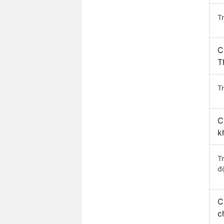
T
C
T
Tr
C
k
T
độ
C
c