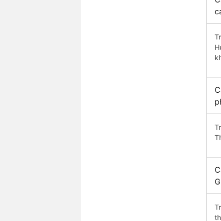
c
T
H
k
C
p
T
T
C
G
T
t