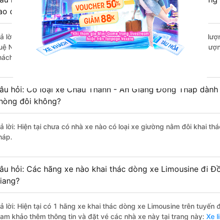
ao cấp nhất?
rả lời: Những hãng xe đi Châu Thành - An Giang Đồng Tháp chất lượng
uệ Nghĩa đi Đồng Tháp từ Châu Thành - An Giang với điểm chất lượn
hách hàng).
âu hỏi: Có loại xe Châu Thành - An Giang Đồng Tháp dành 
hòng đôi không?
rả lời: Hiện tại chưa có nhà xe nào có loại xe giường nằm đôi khai t
háp.
âu hỏi: Các hãng xe nào khai thác dòng xe Limousine đi Đ
iang?
rả lời: Hiện tại có 1 hãng xe khai thác dòng xe Limousine trên tuyến
ham khảo thêm thông tin và đặt vé các nhà xe này tại trang này:
Xe l