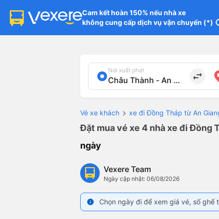
Cam kết hoàn 150% nếu nhà xe

không cung cấp dịch vụ vận chuyển (*)
in
Nơi xuất phát
import_export
Vé xe khách
xe đi Đồng Tháp từ An Gian
Đặt mua vé xe 4 nhà xe đi Đồng 
ngày
Vexere Team
Ngày cập nhật: 06/08/2026
Chọn ngày đi để xem giá vé, số ghế t
info