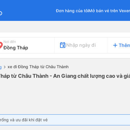
Đơn hàng của tôi
Mở bán vé trên Vexe
fo
Nơi đến
add
Nhập ngày đi
Thêm
xe đi Đồng Tháp từ Châu Thành
g
Tháp từ Châu Thành - An Giang chất lượng cao và giá
rống và ưu đãi khi đặt vé