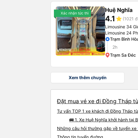
Huệ Nghĩa
Xác nhận tức thì
4.1
star
(1021 đ
Limousine 34 G
Limousine 24 P
Trạm Bình Hò
2h
Trạm Sa Đéc
Xem thêm chuyến
Đặt mua vé xe đi Đồng Tháp từ
Tư vấn TOP 1 xe khách đi Đồng Tháp từ 
🚌 1. Xe Huệ Nghĩa khởi hành tại
Những câu hỏi thường gặp về tuyến xe
Thông tin tuyến đường