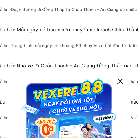
rả lời: Đoạn đường đi Đồng Tháp từ Châu Thành - An Giang có chiều
âu hỏi: Mỗi ngày có bao nhiêu chuyến xe khách Châu Thàn
rả lời: Trung bình mỗi ngày có khoảng 69 chuyến xe bắt đầu từ 0:00
âu hỏi: Nhà xe đi Châu Thành - An Giang Đồng Tháp nào k
rả lời: Chuyến xe có giờ xuất phát sớm nhất vào lúc 0:00 là của nhà
âu hỏi: Nhà xe đi Đồng Tháp từ Châu Thành - An Giang nào
rả lời: Chuyến xe có giờ xuất phát trễ (muộn) nhất là vào lúc 23:15 
âu hỏi: Review xe đi Đồng Tháp từ Châu Thành - An Giang n