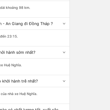
 dài khoảng 98 km.
h - An Giang đi Đồng Tháp ?
 đến 23:15.
hởi hành sớm nhất?
 xe Huệ Nghĩa.
 khởi hành trễ nhất?
là của nhà xe Huệ Nghĩa.
ào có chất lượng tốt, xuất sắc,