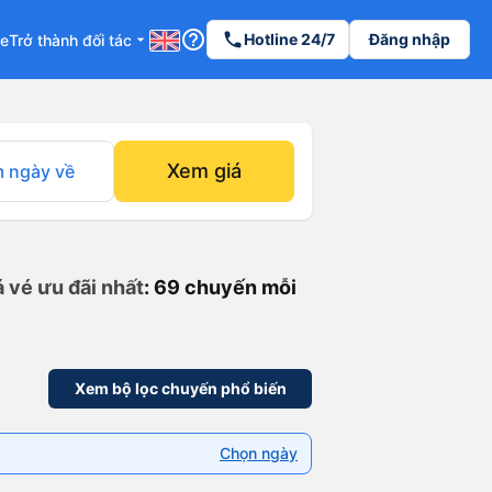
help_outline
phone
Hotline 24/7
Đăng nhập
re
Trở thành đối tác
arrow_drop_down
Xem giá
 ngày về
 vé ưu đãi nhất
: 69 chuyến mỗi
Xem bộ lọc chuyến phổ biến
Chọn ngày