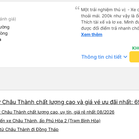
Một trải nghiệm thú vị: - Xe chạy rấ
thoải mái. 200k như vậy là ổ
ánh giá)
Thích tài xế và lơ xe. Mình đ
iường
được đổi điểm trả nhanh chón
hòng
vẻ. - Bác tài đi xe mở nhạc 
Xem thêm
a
những năm 2000. - Điểm dừ
ngắm cá Hải Tượng. - Xe tr
KH
rộng rãi, thoải mái, mát mẻ.
keyboard_arrow_down
Thông tin chi tiết
thoáng mát, sạch sẽ, có nướ
sinh. - Thích phong cách là
xúc tích, đầy đủ, bài bản. H
 Châu Thành chất lượng cao và giá vé ưu đãi nhất: 
Châu Thành chất lượng cao, uy tín, giá rẻ nhất 08/2026
 Bến xe Châu Thành, ấp Phú Hòa 2 (Trạm Bình Hòa)
 từ Châu Thành đi Đồng Tháp