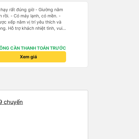
t đúng giờ - Giường nằm
n rồi. - Có máy lạnh, có mền. -
ược xếp nằm vị trí yêu thích và
g. Hỗ trợ khách nhiệt tình, vui
làm mình hoài niệm về Sài Gòn
ng xe sạch sẽ, đẹp đẽ. Được
ung chuyển chạy đúng giờ. Xe
ÔNG CẦN THANH TOÁN TRƯỚC
 - Phòng chờ nhà xe rộng rãi,
Xem giá
c uống, có ổ cắm sạc, có nhà vệ
m việc của nhà xe: nhanh-gọn-lẹ,
ợp gu kiểu du lịch bụi như mình.
69 chuyến