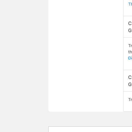
T
C
G
T
t
Đ
C
G
T