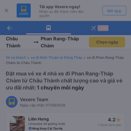
Tải app Vexere ngay!
Mở app
Nhận ưu đãi thành viên độc
quyền
arrow_back
Tải app Vexere
-30k
Mở app
-30k/ghế khi đặt vé máy bay qua
app
Châu
Phan Rang-Tháp
Chọn ngày
Thành
Chàm
Vé xe khách
xe đi Ninh Thuận từ Đồng Tháp
xe đi Phan Rang-Tháp
Chàm từ Châu Thành
Đặt mua vé xe 4 nhà xe đi Phan Rang-Tháp
Chàm từ Châu Thành chất lượng cao và giá vé
ưu đãi nhất
: 1 chuyến mỗi ngày
Vexere Team
Ngày cập nhật: 07/08/2026
Liên Hưng
4.2
Limousine 34 giường (mới)
(14636 đánh giá)
Vòng Xoay Cái Tàu Hạ