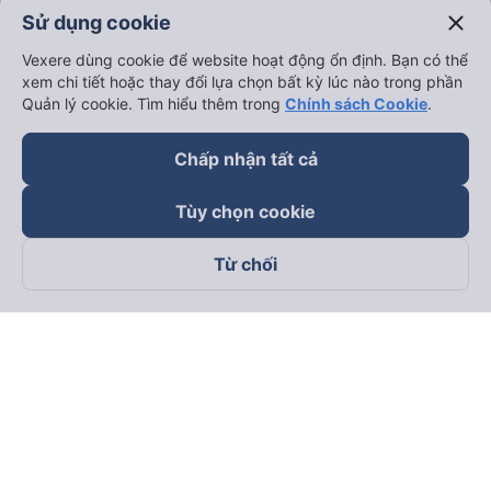
close
Sử dụng cookie
Vexere dùng cookie để website hoạt động ổn định. Bạn có thể
xem chi tiết hoặc thay đổi lựa chọn bất kỳ lúc nào trong phần
Quản lý cookie. Tìm hiểu thêm trong
Chính sách Cookie
.
Chấp nhận tất cả
Tùy chọn cookie
Từ chối
Theo dõi chúng tôi trên
Facebook
Tiktok
Youtube
Công ty TNHH Thương Mại Dịch Vụ Vexere