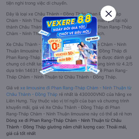
tiện nghi trong việc di chuyển.
Đây là loại xe Châu Thành - Đồng Tháp Phan Rang-Tháp
Chàm - Ninh Thuận có hỗ trợ đón/trả tận nơi miễn phí tại nội
thành Châu Thành - Đồng Tháp và nội thành Phan Rang-Tháp
Chàm - Ninh Thuận, rất thuận tiện cho du khách.
Xe Châu Thành - Đồng Tháp Phan Rang-Tháp Chàm - Ninh
Thuận limousine tốt nhất: Xe từ Châu Thành - Đồng Tháp đi
Phan Rang-Tháp Chàm - Ninh Thuận limousine được đánh giá
chung có chất lượng Tốt với điểm đánh giá trung bình từ 4.2/5
dựa trên 14631 phản hồi của hành khách Xe về Phan Rang-
Tháp Chàm - Ninh Thuận từ Châu Thành - Đồng Tháp.
Giá vé
xe limousine đi Phan Rang-Tháp Chàm - Ninh Thuận từ
Châu Thành - Đồng Tháp
rẻ nhất là 430000VND của hãng xe
Liên Hưng. Tùy thuộc vào vị trí ngồi của bạn và chương trình
khuyến mãi, giá vé Xe Châu Thành - Đồng Tháp đi Phan
Rang-Tháp Chàm - Ninh Thuận limousine này có thể sẽ rẻ hơn
Dòng xe đi Phan Rang-Tháp Chàm - Ninh Thuận từ Châu
Thành - Đồng Tháp giường nằm chất lượng cao: Thoải mái,
giá cả tốt nhất