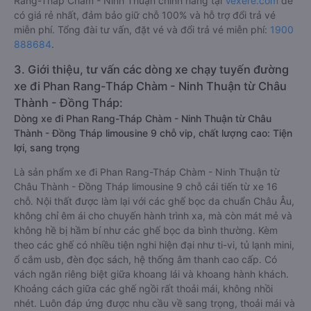
Rang-Tháp Chàm - Ninh Thuận chính hãng tại
Vexere.com
để
có giá rẻ nhất, đảm bảo giữ chỗ 100% và hỗ trợ đổi trả vé
miễn phí. Tổng đài tư vấn, đặt vé và đổi trả vé miễn phí:
1900
888684
.
3. Giới thiệu, tư vấn các dòng xe chạy tuyến đường
xe đi Phan Rang-Tháp Chàm - Ninh Thuận từ Châu
Thành - Đồng Tháp:
Dòng xe đi Phan Rang-Tháp Chàm - Ninh Thuận từ Châu
Thành - Đồng Tháp limousine 9 chỗ vip, chất lượng cao: Tiện
lợi, sang trọng
Là sản phẩm xe đi Phan Rang-Tháp Chàm - Ninh Thuận từ
Châu Thành - Đồng Tháp limousine 9 chỗ cải tiến từ xe 16
chỗ. Nội thất được làm lại với các ghế bọc da chuẩn Châu Âu,
không chỉ êm ái cho chuyến hành trình xa, mà còn mát mẻ và
không hề bị hầm bí như các ghế bọc da bình thường. Kèm
theo các ghế có nhiều tiện nghi hiện đại như ti-vi, tủ lạnh mini,
ổ cắm usb, đèn đọc sách, hệ thống âm thanh cao cấp. Có
vách ngăn riêng biệt giữa khoang lái và khoang hành khách.
Khoảng cách giữa các ghế ngồi rất thoải mái, không nhồi
nhét. Luôn đáp ứng được nhu cầu về sang trọng, thoải mái và