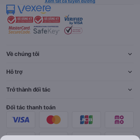
Xem tất cả tuyến đường
keyboard_arrow_down
Về chúng tôi
keyboard_arrow_down
Hỗ trợ
keyboard_arrow_down
Trở thành đối tác
Đối tác thanh toán