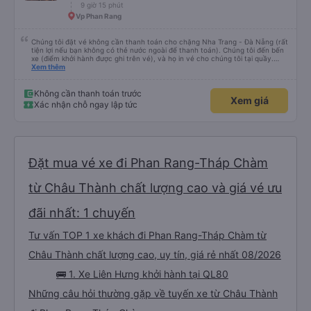
9 giờ 15 phút
Vp Phan Rang
Chúng tôi đặt vé không cần thanh toán cho chặng Nha Trang - Đà Nẵng (rất
tiện lợi nếu bạn không có thẻ nước ngoài để thanh toán). Chúng tôi đến bến
xe (điểm khởi hành được ghi trên vé), và họ in vé cho chúng tôi tại quầy.
Chúng tôi cũng quyết định mua vé chiều về trực tiếp tại quầy, vì giá vé trên
Xem thêm
ứng dụng cũng giống nhau. Đầu tiên, chúng tôi đi xe buýt nhỏ đến điểm hẹn,
sau đó chuyển sang xe giường nằm. Tôi khuyên bạn nên mang theo áo len
ấm hoặc áo khoác mỏng, vì thỉnh thoảng trời khá lạnh, và chăn mền thì hơi
Không cần thanh toán trước
Xem giá
cũ, nhưng vẫn có sẵn. Cổng USB để sạc điện thoại hoạt động tốt, và có giấy
Xác nhận chỗ ngay lập tức
vệ sinh. Mọi thứ khá sạch sẽ. Chúng tôi trở về từ Đà Nẵng (bến xe Đà Nẵng,
Nhà ga B2, Lối ra 8) trên một loại xe buýt khác với ba hàng ghế ngả. Xe ít
rộng rãi hơn, nhưng vẫn khá thoải mái và tốt hơn nhiều so với một chuyến đi
8-10 tiếng ngồi một chỗ. Chúng tôi cũng dừng lại gần Nha Trang và sau đó
được đưa đến ga bằng xe buýt nhỏ. Họ cũng vận chuyển hàng hóa trong
suốt chuyến đi, và có thể sẽ có những điểm dừng chân. Tôi khuyên bạn nên
chọn công ty này và đặt chỗ ngồi VIP.
Đặt mua vé xe đi Phan Rang-Tháp Chàm
từ Châu Thành chất lượng cao và giá vé ưu
đãi nhất: 1 chuyến
Tư vấn TOP 1 xe khách đi Phan Rang-Tháp Chàm từ
Châu Thành chất lượng cao, uy tín, giá rẻ nhất 08/2026
🚌 1. Xe Liên Hưng khởi hành tại QL80
Những câu hỏi thường gặp về tuyến xe từ Châu Thành