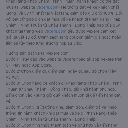
Phan Rang-Tháp Chàm - Ninh Thuận, hành khách có thể đặt
mua tại website
Vexere.com
- Hệ thống đặt vé xe khách chất
lượng, và uy tín nhất tại Việt Nam, đảm bảo giữ chỗ 100%. Đối
với bất cứ giao dịch đặt mua vé xe khách đi Phan Rang-Tháp
Chàm - Ninh Thuận từ Châu Thành - Đồng Tháp nào của quý
khách tại trang web
Vexere.com
đều được Vexere cam kết
giải quyết sự cố. Chính sách tặng coupon giảm giá hoặc hoàn
tiền sẽ tùy theo từng trường hợp sự việc.
Hướng dẫn đặt vé tại Vexere.com:
Bước 1: Truy cập vào website Vexere hoặc tải app Vexere trên
CH Play hoặc App Store.
Bước 2: Chọn điểm đi, điểm đến, ngày đi, sau đó chọn “TÌM
VÉ XE”.
Bước 3: Chọn hãng xe khách đi Phan Rang-Tháp Chàm - Ninh
Thuận từ Châu Thành - Đồng Tháp, giờ khởi hành phù hợp.
Bấm chọn vào khung giờ quý khách muốn đi để tiến hành đặt
vé.
Bước 4: Chọn vị trí/giường ghế, điểm đón, điểm trả và nhập
thông tin hành khách khi đặt mua vé xe đi Phan Rang-Tháp
Chàm - Ninh Thuận từ Châu Thành - Đồng Tháp
Bước 5: Chọn hình thức thanh toán vé phù hợp và tiến hành