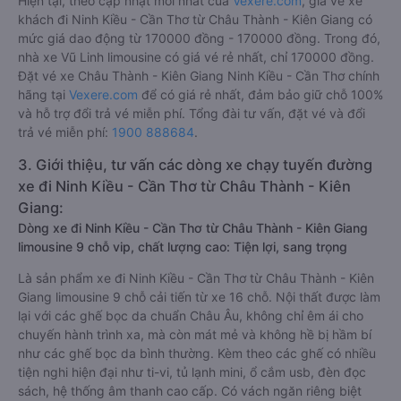
Hiện tại, theo cập nhật mới nhất của
Vexere.com
, giá vé xe
khách đi Ninh Kiều - Cần Thơ từ Châu Thành - Kiên Giang có
mức giá dao động từ 170000 đồng - 170000 đồng. Trong đó,
nhà xe Vũ Linh limousine có giá vé rẻ nhất, chỉ 170000 đồng.
Đặt vé xe Châu Thành - Kiên Giang Ninh Kiều - Cần Thơ chính
hãng tại
Vexere.com
để có giá rẻ nhất, đảm bảo giữ chỗ 100%
và hỗ trợ đổi trả vé miễn phí. Tổng đài tư vấn, đặt vé và đổi
trả vé miễn phí:
1900 888684
.
3. Giới thiệu, tư vấn các dòng xe chạy tuyến đường
xe đi Ninh Kiều - Cần Thơ từ Châu Thành - Kiên
Giang:
Dòng xe đi Ninh Kiều - Cần Thơ từ Châu Thành - Kiên Giang
limousine 9 chỗ vip, chất lượng cao: Tiện lợi, sang trọng
Là sản phẩm xe đi Ninh Kiều - Cần Thơ từ Châu Thành - Kiên
Giang limousine 9 chỗ cải tiến từ xe 16 chỗ. Nội thất được làm
lại với các ghế bọc da chuẩn Châu Âu, không chỉ êm ái cho
chuyến hành trình xa, mà còn mát mẻ và không hề bị hầm bí
như các ghế bọc da bình thường. Kèm theo các ghế có nhiều
tiện nghi hiện đại như ti-vi, tủ lạnh mini, ổ cắm usb, đèn đọc
sách, hệ thống âm thanh cao cấp. Có vách ngăn riêng biệt