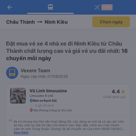
arrow_back
Tải app Vexere ngay!
Tải app Vexere
-30k
Mở app
Mở app
Nhận ưu đãi thành viên độc
-30k/ghế khi đặt vé máy bay qua
quyền
app
Châu Thành
Ninh Kiều
Chọn ngày
Đặt mua vé xe 4 nhà xe đi Ninh Kiều từ Châu
Thành chất lượng cao và giá vé ưu đãi nhất
: 16
chuyến mỗi ngày
Vexere Team
Ngày cập nhật: 07/08/2026
Vũ Linh limousine
4.4
Limousine 9 chỗ
(2448 đánh giá)
Bến xe Rạch Sỏi
2 giờ 30 phút
Văn Phòng Công ty Vũ Linh
Xe cũ nhưng mọi thứ vẫn hoạt động tốt, các dòng xe mới sẽ có sạc pin trên
xe hay mát xa nữa thì tiện cho khách hơn. Đặc biệt, mình xin chân thành
cảm ơn anh Trung (hoặc Chung) tài xế chuyến xe của mình 16h00 19/04/26
đã nhiệt tình giúp đỡ mình nhận lại điện thoại và ví bỏ quên ở văn phòng Cao
Xem thêm