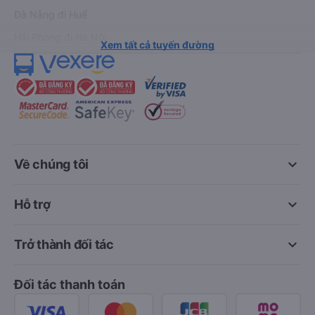
Đà Nẵng đi Huế
Hải Phòng đi Hà Nội
Xem tất cả tuyến đường
keyboard_arrow_down
Về chúng tôi
keyboard_arrow_down
Hỗ trợ
keyboard_arrow_down
Trở thành đối tác
Đối tác thanh toán