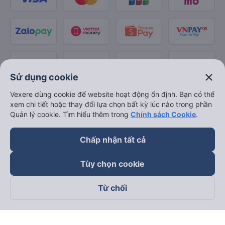
close
Sử dụng cookie
Vexere dùng cookie để website hoạt động ổn định. Bạn có thể
xem chi tiết hoặc thay đổi lựa chọn bất kỳ lúc nào trong phần
Quản lý cookie. Tìm hiểu thêm trong
Chính sách Cookie
.
Chấp nhận tất cả
Tùy chọn cookie
Từ chối
Theo dõi chúng tôi trên
Facebook
Tiktok
Youtube