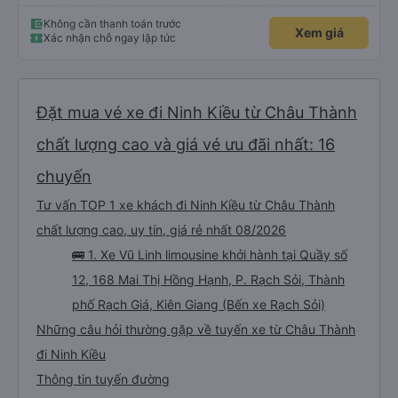
Thắng, cả các bạn nhân viên văn phòng 2 phía Sài Gòn và Cần Thơ. Kiểu
giúp đỡ nhiệt thành, chân chất chứ không làm hời hợt. 11h đêm khi nhận lại,
đồ của mình được đựng trong hộp, bọc kĩ, chống sốc, có dán nhãn đàng
Không cần thanh toán trước
Xem giá
hoàng. Rất cảm kích điều này.
Xác nhận chỗ ngay lập tức
Đặt mua vé xe đi Ninh Kiều từ Châu Thành
chất lượng cao và giá vé ưu đãi nhất: 16
chuyến
Tư vấn TOP 1 xe khách đi Ninh Kiều từ Châu Thành
chất lượng cao, uy tín, giá rẻ nhất 08/2026
🚌 1. Xe Vũ Linh limousine khởi hành tại Quầy số
12, 168 Mai Thị Hồng Hạnh, P. Rạch Sỏi, Thành
phố Rạch Giá, Kiên Giang (Bến xe Rạch Sỏi)
Những câu hỏi thường gặp về tuyến xe từ Châu Thành
đi Ninh Kiều
Thông tin tuyến đường