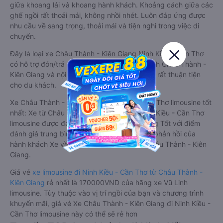
giữa khoang lái và khoang hành khách. Khoảng cách giữa các
ghế ngồi rất thoải mái, không nhồi nhét. Luôn đáp ứng được
nhu cầu về sang trọng, thoải mái và tiện nghi trong việc di
chuyển.
Đây là loại xe Châu Thành - Kiên Giang Ninh Kiều - Cần Thơ
có hỗ trợ đón/trả tận nơi miễn phí tại nội thành Châu Thành -
Kiên Giang và nội thành Ninh Kiều - Cần Thơ, rất thuận tiện
cho du khách.
Xe Châu Thành - Kiên Giang Ninh Kiều - Cần Thơ limousine tốt
nhất: Xe từ Châu Thành - Kiên Giang đi Ninh Kiều - Cần Thơ
limousine được đánh giá chung có chất lượng Tốt với điểm
đánh giá trung bình từ 4.4/5 dựa trên 2448 phản hồi của
hành khách Xe về Ninh Kiều - Cần Thơ từ Châu Thành - Kiên
Giang.
Giá vé
xe limousine đi Ninh Kiều - Cần Thơ từ Châu Thành -
Kiên Giang
rẻ nhất là 170000VND của hãng xe Vũ Linh
limousine. Tùy thuộc vào vị trí ngồi của bạn và chương trình
khuyến mãi, giá vé Xe Châu Thành - Kiên Giang đi Ninh Kiều -
Cần Thơ limousine này có thể sẽ rẻ hơn