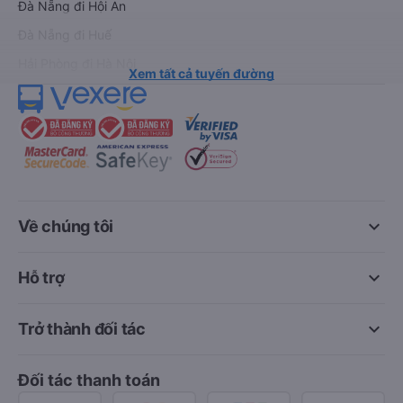
Đà Nẵng đi Hội An
Đà Nẵng đi Huế
Hải Phòng đi Hà Nội
Xem tất cả tuyến đường
keyboard_arrow_down
Về chúng tôi
keyboard_arrow_down
Hỗ trợ
keyboard_arrow_down
Trở thành đối tác
Đối tác thanh toán