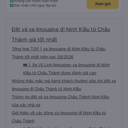
đồ của mình được đựng trong hộp, bọc kĩ, chống sốc, có dán nhãn đàng
Không cần thanh toán trước
Xem giá
hoàng. Rất cảm kích điều này.
Xác nhận chỗ ngay lập tức
Đặt vé xe limousine đi Ninh Kiều từ Châu
Thành giá tốt nhất
Tổng hợp TOP 1 xe limousine đi Ninh Kiều từ Châu
Thành tốt nhất hiện nay 08/2026
🚌 1. Xe Vũ Linh limousine: xe limousine đi Ninh
Kiều từ Châu Thành được đánh giá cao
Những thắc mắc mà hàng khách thường gặp khi đặt xe
limousine đi Châu Thành từ Ninh Kiều
Thông tin đặt vé xe limousine Châu Thành Ninh Kiều
của các nhà xe
Giới thiệu về các dòng xe limousine đi Ninh Kiều từ
Châu Thành