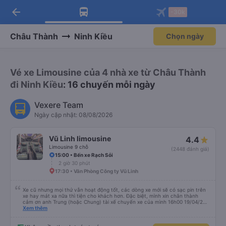
arrow_back
Tải app Vexere ngay!
Tải app Vexere
-30k
Mở app
Mở app
Nhận ưu đãi thành viên độc
-30k/ghế khi đặt vé máy bay qua
quyền
app
Châu Thành
Ninh Kiều
Chọn ngày
Vé xe Limousine của 4 nhà xe từ Châu Thành
đi Ninh Kiều
: 16 chuyến mỗi ngày
Vexere Team
Ngày cập nhật: 08/08/2026
Vũ Linh limousine
4.4
Limousine 9 chỗ
(2448 đánh giá)
15:00 • Bến xe Rạch Sỏi
2 giờ 30 phút
17:30 • Văn Phòng Công ty Vũ Linh
Xe cũ nhưng mọi thứ vẫn hoạt động tốt, các dòng xe mới sẽ có sạc pin trên
xe hay mát xa nữa thì tiện cho khách hơn. Đặc biệt, mình xin chân thành
cảm ơn anh Trung (hoặc Chung) tài xế chuyến xe của mình 16h00 19/04/26
đã nhiệt tình giúp đỡ mình nhận lại điện thoại và ví bỏ quên ở văn phòng Cao
Xem thêm
Thắng, cả các bạn nhân viên văn phòng 2 phía Sài Gòn và Cần Thơ. Kiểu
giúp đỡ nhiệt thành, chân chất chứ không làm hời hợt. 11h đêm khi nhận lại,