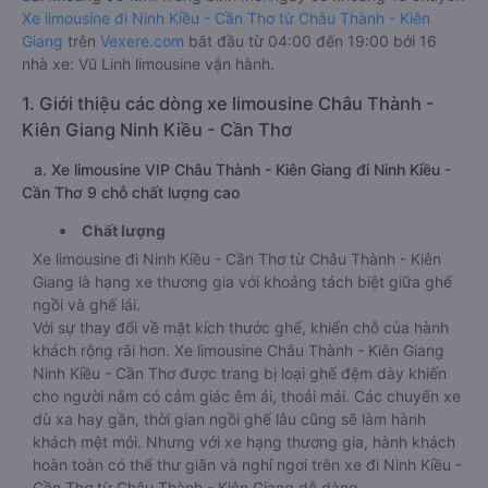
Xe limousine đi Ninh Kiều - Cần Thơ từ Châu Thành - Kiên
Giang
trên
Vexere.com
bắt đầu từ 04:00 đến 19:00 bởi 16
nhà xe: Vũ Linh limousine vận hành.
1. Giới thiệu các dòng xe limousine Châu Thành -
Kiên Giang Ninh Kiều - Cần Thơ
a. Xe limousine VIP Châu Thành - Kiên Giang đi Ninh Kiều -
Cần Thơ 9 chỗ chất lượng cao
Chất lượng
Xe limousine đi Ninh Kiều - Cần Thơ từ Châu Thành - Kiên
Giang là hạng xe thương gia với khoảng tách biệt giữa ghế
ngồi và ghế lái.
Với sự thay đổi về mặt kích thước ghế, khiến chỗ của hành
khách rộng rãi hơn. Xe limousine Châu Thành - Kiên Giang
Ninh Kiều - Cần Thơ được trang bị loại ghế đệm dày khiến
cho người nằm có cảm giác êm ái, thoải mái. Các chuyến xe
dù xa hay gần, thời gian ngồi ghế lâu cũng sẽ làm hành
khách mệt mỏi. Nhưng với xe hạng thương gia, hành khách
hoàn toàn có thể thư giãn và nghỉ ngơi trên xe đi Ninh Kiều -
Cần Thơ từ Châu Thành - Kiên Giang dễ dàng.