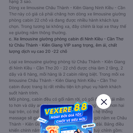
hạng 3 sao.
Dòng xe limousine Châu Thành - Kiên Giang Ninh Kiều - Cần
Thơ này có giá cả phải chăng hơn dòng xe limousine giường
phòng cabin 22 chỗ và đang được nhiều hành khách lựa
chọn. Trong tương lai không xa, đây chính là loại xe thay thế
xe giường nằm thông thường.
c. Xe limousine giường phòng cabin đi Ninh Kiều - Cần Thơ
từ Châu Thành - Kiên Giang VIP sang trọng, êm ái, chất
lượng dịch vụ cao 20 -22 chỗ
Loại xe limousine giường phòng từ Châu Thành - Kiên Giang
đi Ninh Kiều - Cần Thơ 20 - 22 chỗ được chia làm 2 tầng, 2
dãy và 6 hàng, mỗi hàng là 2 cabin riêng biệt. Trong mỗi xe
limousine Châu Thành - Kiên Giang Ninh Kiều - Cần Thơ
cabin được trang bị rất nhiều tiện ích phục vụ hành khách
suốt hành trình.
Mỗi phòng, cabin đều có gối nằm rời, có gối ôm, có cái mền
to hơn và dây an toàn seat belt. Giường rộng và dài hơn hai
loại trên, có thể lăn lộn thoải mái. Đặc biệt là hệ thống
massage sẽ giúp bạn thư giãn trong những giờ nằm xe Châu
Thành - Kiên Giang đến Ninh Kiều - Cần Thơ dài. Bảng điều
khiển chính nằm ngay cạnh đầu để tiện tay tuỳ chỉnh gồm: