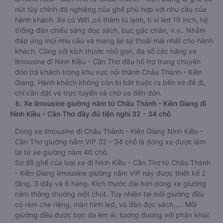
nút tùy chỉnh độ nghiêng của ghế phù hợp với nhu cầu của
hành khách. Xe có Wifi ,có thêm tủ lạnh, ti vi led 19 inch, hệ
thống đèn chiếu sáng đọc sách, bục gác chân, v.v.. Nhằm
đáp ứng mọi nhu cầu và mang lại sự thoải mái nhất cho hành
khách. Cũng với kích thước nhỏ gọn, đa số các hãng xe
limousine đi Ninh Kiều - Cần Thơ đều hỗ trợ trung chuyển
đón trả khách trong khu vực nội thành Châu Thành - Kiên
Giang. Hành khách không còn bị bắt buộc ra bến xe để đi,
chỉ cần đặt vé trực tuyến và chờ xe đến đón.
b. Xe limousine giường nằm từ Châu Thành - Kiên Giang đi
Ninh Kiều - Cần Thơ đầy đủ tiện nghi 32 - 34 chỗ
Dòng xe limousine đi Châu Thành - Kiên Giang Ninh Kiều -
Cần Thơ giường nằm VIP 32 – 34 chỗ là dòng xe được làm
lại từ xe giường nằm 40 chỗ.
Sơ đồ ghế của loại xe đi Ninh Kiều - Cần Thơ từ Châu Thành
- Kiên Giang limousine giường nằm VIP này được thiết kế 2
tầng, 3 dãy và 6 hàng. Kích thước dài hơn dòng xe giường
nằm thông thường một chút. Tuy nhiên tại mỗi giường đều
có rèm che riêng, màn hình led, và đèn đọc sách,…. Mỗi
giường đều được bọc da êm ái, tương đương với phân khúc