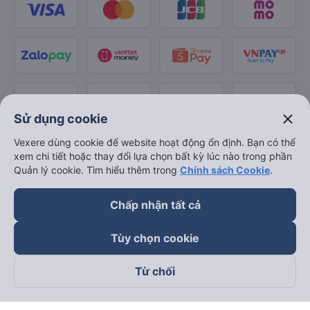
close
Sử dụng cookie
Vexere dùng cookie để website hoạt động ổn định. Bạn có thể
xem chi tiết hoặc thay đổi lựa chọn bất kỳ lúc nào trong phần
Quản lý cookie. Tìm hiểu thêm trong
Chính sách Cookie
.
Chấp nhận tất cả
Tùy chọn cookie
Từ chối
Theo dõi chúng tôi trên