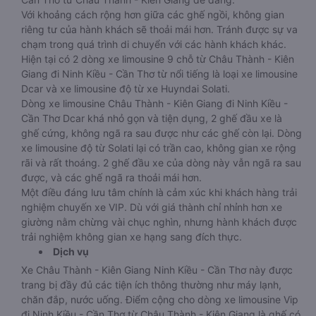
Với khoảng cách rộng hơn giữa các ghế ngồi, không gian
riêng tư của hành khách sẽ thoải mái hơn. Tránh được sự va
chạm trong quá trình di chuyển với các hành khách khác.
Hiện tại có 2 dòng xe limousine 9 chỗ từ Châu Thành - Kiên
Giang đi Ninh Kiều - Cần Thơ từ nổi tiếng là loại xe limousine
Dcar và xe limousine độ từ xe Huyndai Solati.
Dòng xe limousine Châu Thành - Kiên Giang đi Ninh Kiều -
Cần Thơ Dcar khá nhỏ gọn và tiện dụng, 2 ghế đầu xe là
ghế cứng, không ngã ra sau được như các ghế còn lại. Dòng
xe limousine độ từ Solati lại có trần cao, không gian xe rộng
rãi và rất thoáng. 2 ghế đầu xe của dòng này vẫn ngã ra sau
được, và các ghế ngã ra thoải mái hơn.
Một điều đáng lưu tâm chính là cảm xúc khi khách hàng trải
nghiệm chuyến xe VIP. Dù với giá thành chỉ nhỉnh hơn xe
giường nằm chừng vài chục nghìn, nhưng hành khách được
trải nghiệm không gian xe hạng sang đích thực.
Dịch vụ
Xe Châu Thành - Kiên Giang Ninh Kiều - Cần Thơ này được
trang bị đầy đủ các tiện ích thông thường như máy lạnh,
chăn đắp, nước uống. Điểm cộng cho dòng xe limousine Vip
đi Ninh Kiều - Cần Thơ từ Châu Thành - Kiên Giang là ghế có