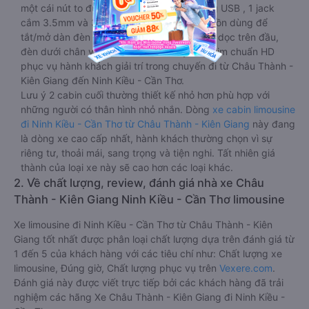
một cái nút to đùng để gọi tiếp viên, 2 cổng USB , 1 jack
cắm 3.5mm và 3 cái nút có biểu tượng nguồn dùng để
tắt/mở dàn đèn chính của buồng nằm chạy dọc trên đầu,
đèn dưới chân và màn hình tv có đầy đủ phim chuẩn HD
phục vụ hành khách giải trí trong chuyến đi từ Châu Thành -
Kiên Giang đến Ninh Kiều - Cần Thơ.
Lưu ý 2 cabin cuối thường thiết kế nhỏ hơn phù hợp với
những người có thân hình nhỏ nhắn. Dòng
xe cabin limousine
đi Ninh Kiều - Cần Thơ từ Châu Thành - Kiên Giang
này đang
là dòng xe cao cấp nhất, hành khách thường chọn vì sự
riêng tư, thoải mái, sang trọng và tiện nghi. Tất nhiên giá
thành của loại xe này sẽ cao hơn các loại khác.
2. Về chất lượng, review, đánh giá nhà xe Châu
Thành - Kiên Giang Ninh Kiều - Cần Thơ limousine
Xe limousine đi Ninh Kiều - Cần Thơ từ Châu Thành - Kiên
Giang tốt nhất được phân loại chất lượng dựa trên đánh giá từ
1 đến 5 của khách hàng với các tiêu chí như: Chất lượng xe
limousine, Đúng giờ, Chất lượng phục vụ trên
Vexere.com
.
Đánh giá này được viết trực tiếp bởi các khách hàng đã trải
nghiệm các hãng Xe Châu Thành - Kiên Giang đi Ninh Kiều -