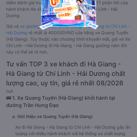
điểm đánh giá trung bình từ 4.0/5 dựa trên 417 phản hồi của
hành khách Xe về Hà Giang - Hà Giang từ Chí Linh - Hải
Dương.
Giá vé
xe giường nằm đôi đi Hà Giang - Hà Giang từ Chí Linh -
Hải Dương
rẻ nhất là 400000VND của hãng xe Quang Tuyến
(Hà Giang). Tùy thuộc vào chương trình khuyến mãi, giá vé Xe
Chí Linh - Hải Dương đi Hà Giang - Hà Giang giường nằm đôi
này có thể sẽ rẻ hơn.
Tư vấn TOP 3 xe khách đi Hà Giang -
Hà Giang từ Chí Linh - Hải Dương chất
lượng cao, uy tín, giá rẻ nhất 08/2026
null
🚌 1. Xe Quang Tuyến (Hà Giang) khởi hành tại
đường Trần Hưng Đạo
a. Giới thiệu xe Quang Tuyến (Hà Giang)
Xe đi Hà Giang - Hà Giang từ Chí Linh - Hải Dương gây ấn
tượng với nhiều hành khách với hệ thống xe chất lượng