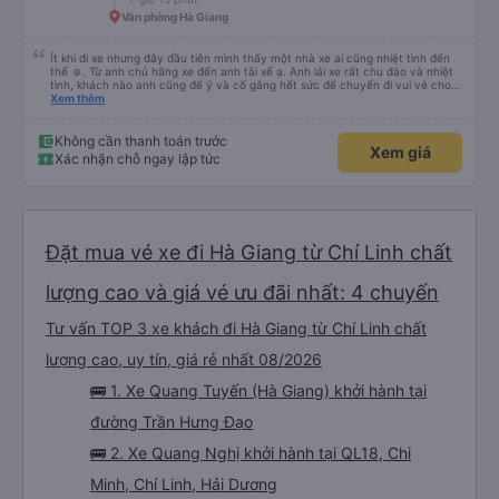
Văn phòng Hà Giang
Ít khi đi xe nhưng đây đầu tiên mình thấy một nhà xe ai cũng nhiệt tình đến
thế ☺️. Từ anh chủ hãng xe đến anh tài xế ạ. Anh lái xe rất chu đáo và nhiệt
tình, khách nào anh cũng để ý và cố gắng hết sức để chuyến đi vui vẻ cho
mọi người. Hôm qua cuối tuần nên rất đông, đường tắc làm xe đi muộn nhiều,
Xem thêm
cũng chỉ có mình anh lái xe lo từ a-z chứ không có phụ xe nên ai cũng mệt,
nhưng mình thấy anh lái xe vẫn cố gắng khiến mọi người thấy thoải mái vui
vẻ nhất có thể. Mình nghĩ hãng xe có thể có thêm phụ xe ở tất cả các xe
Không cần thanh toán trước
Xem giá
cho lái xe đỡ mệt, tìm thêm các bạn phụ xe biết nói tiếng Anh, hoặc mở các
Xác nhận chỗ ngay lập tức
lớp phụ đạo dạy tiếng Anh giao tiếp cho các anh lái xe đường dài. Vì cá nhân
mình thấy những chuyến lên các vùng du lịch thế này nhiều khách nước
ngoài, nhưng họ lại không giao tiếp được với tài xế, nên dù tài xế - phụ xe có
nhiệt tình đến đâu, chưa chắc họ đã hiểu được hay có trải nghiệm vui trên
xe.
Đặt mua vé xe đi Hà Giang từ Chí Linh chất
lượng cao và giá vé ưu đãi nhất: 4 chuyến
Tư vấn TOP 3 xe khách đi Hà Giang từ Chí Linh chất
lượng cao, uy tín, giá rẻ nhất 08/2026
🚌 1. Xe Quang Tuyến (Hà Giang) khởi hành tại
đường Trần Hưng Đạo
🚌 2. Xe Quang Nghị khởi hành tại QL18, Chi
Minh, Chí Linh, Hải Dương