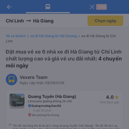
arrow_back
Tải app Vexere ngay!
Tải app Vexere
-30k
Mở app
Mở app
Nhận ưu đãi thành viên độc
-30k/ghế khi đặt vé máy bay qua
quyền
app
Chí Linh
Hà Giang
Chọn ngày
Vé xe khách
xe đi Hà Giang từ Hải Dương
xe đi Hà Giang từ Chí
Linh
Đặt mua vé xe 6 nhà xe đi Hà Giang từ Chí Linh
chất lượng cao và giá vé ưu đãi nhất
: 4 chuyến
mỗi ngày
Vexere Team
Ngày cập nhật: 08/08/2026
Quang Tuyến (Hà Giang)
4.0
Limousine giường phòng 24 chỗ
(418 đánh giá)
Quảng trường Sao Đỏ
6 giờ 30 phút
Văn phòng Hà Giang
Tôi rất hài lòng khi đi du lịch cùng Quang Tuyến (Hà Giang). Tài xế rất lịch sự,