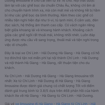
Dương limousine 9 chỗ cải tiến từ xe 16 chỗ. Nội thất được
làm lại với các ghế bọc da chuẩn Châu Âu, không chỉ êm ái
cho chuyến hành trình xa, mà còn mát mẻ và không hề bị hầm
bí như các ghế bọc da bình thường. Kèm theo các ghế có
nhiều tiện nghi hiện đại như ti-vi, tủ lạnh mini, ổ cắm usb, đèn
đọc sách, hệ thống âm thanh cao cấp. Có vách ngăn riêng
biệt giữa khoang lái và khoang hành khách. Khoảng cách
giữa các ghế ngồi rất thoải mái, không nhồi nhét. Luôn đáp
ứng được nhu cầu về sang trọng, thoải mái và tiện nghi trong
việc di chuyển.
Đây là loại xe Chí Linh - Hải Dương Hà Giang - Hà Giang có hỗ
trợ đón/trả tận nơi miễn phí tại nội thành Chí Linh - Hải Dương
và nội thành Hà Giang - Hà Giang, rất thuận tiện cho du
khách.
Xe Chí Linh - Hải Dương Hà Giang - Hà Giang limousine tốt
nhất: Xe từ Chí Linh - Hải Dương đi Hà Giang - Hà Giang
limousine được đánh giá chung có chất lượng Tốt với điểm
đánh giá trung bình từ 3.8/5 dựa trên 468 phản hồi của hành
khách Xe về Hà Giang - Hà Giang từ Chí Linh - Hải Dương.
Giá vé
xe limousine đi Hà Giang - Hà Giang từ Chí Linh - Hải