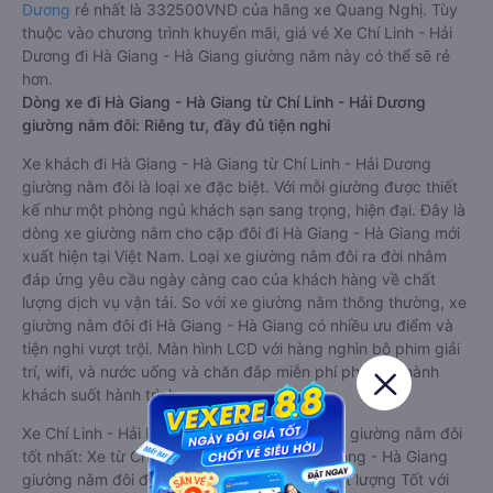
Dương
rẻ nhất là 332500VND của hãng xe Quang Nghị. Tùy
thuộc vào chương trình khuyến mãi, giá vé Xe Chí Linh - Hải
Dương đi Hà Giang - Hà Giang giường nằm này có thể sẽ rẻ
hơn.
Dòng xe đi Hà Giang - Hà Giang từ Chí Linh - Hải Dương
giường nằm đôi: Riêng tư, đầy đủ tiện nghi
Xe khách đi Hà Giang - Hà Giang từ Chí Linh - Hải Dương
giường nằm đôi là loại xe đặc biệt. Với mỗi giường được thiết
kế như một phòng ngủ khách sạn sang trọng, hiện đại. Đây là
dòng xe giường nằm cho cặp đôi đi Hà Giang - Hà Giang mới
xuất hiện tại Việt Nam. Loại xe giường nằm đôi ra đời nhằm
đáp ứng yêu cầu ngày càng cao của khách hàng về chất
lượng dịch vụ vận tải. So với xe giường nằm thông thường, xe
giường nằm đôi đi Hà Giang - Hà Giang có nhiều ưu điểm và
tiện nghi vượt trội. Màn hình LCD với hàng nghìn bộ phim giải
trí, wifi, và nước uống và chăn đắp miễn phí phục vụ hành
khách suốt hành trình.
Xe Chí Linh - Hải Dương Hà Giang - Hà Giang giường nằm đôi
tốt nhất: Xe từ Chí Linh - Hải Dương đi Hà Giang - Hà Giang
giường nằm đôi được đánh giá chung có chất lượng Tốt với