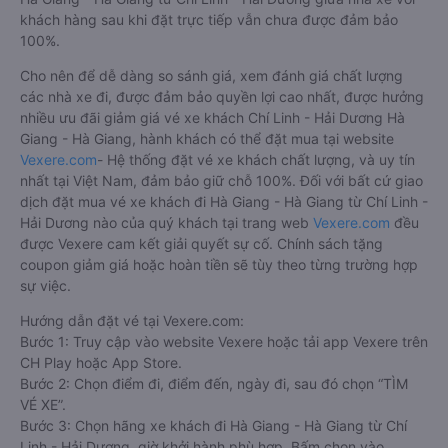
khách hàng sau khi đặt trực tiếp vẫn chưa được đảm bảo
100%.
Cho nên để dễ dàng so sánh giá, xem đánh giá chất lượng
các nhà xe đi, được đảm bảo quyền lợi cao nhất, được hưởng
nhiều ưu đãi giảm giá vé xe khách Chí Linh - Hải Dương Hà
Giang - Hà Giang, hành khách có thể đặt mua tại website
Vexere.com
- Hệ thống đặt vé xe khách chất lượng, và uy tín
nhất tại Việt Nam, đảm bảo giữ chỗ 100%. Đối với bất cứ giao
dịch đặt mua vé xe khách đi Hà Giang - Hà Giang từ Chí Linh -
Hải Dương nào của quý khách tại trang web
Vexere.com
đều
được Vexere cam kết giải quyết sự cố. Chính sách tặng
coupon giảm giá hoặc hoàn tiền sẽ tùy theo từng trường hợp
sự việc.
Hướng dẫn đặt vé tại Vexere.com:
Bước 1: Truy cập vào website Vexere hoặc tải app Vexere trên
CH Play hoặc App Store.
Bước 2: Chọn điểm đi, điểm đến, ngày đi, sau đó chọn “TÌM
VÉ XE”.
Bước 3: Chọn hãng xe khách đi Hà Giang - Hà Giang từ Chí
Linh - Hải Dương, giờ khởi hành phù hợp. Bấm chọn vào