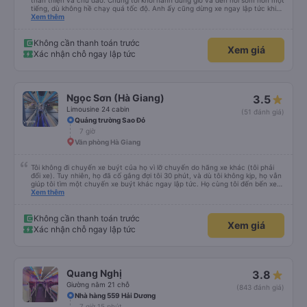
thân thiện và chu đáo. Chúng tôi khởi hành đúng giờ và đến nơi sớm hơn một
tiếng, dù không hề chạy quá tốc độ. Anh ấy cũng dừng xe ngay lập tức khi
tôi cần đi vệ sinh. Suốt cả chuyến đi, chúng tôi cảm thấy hoàn toàn an toàn.
Xem thêm
Dịch vụ tuyệt vời – tôi rất khuyến khích mọi người sử dụng dịch vụ của công
ty này.
Không cần thanh toán trước
Xem giá
Xác nhận chỗ ngay lập tức
Ngọc Sơn (Hà Giang)
3.5
Limousine 24 cabin
(51 đánh giá)
Quảng trường Sao Đỏ
7 giờ
Văn phòng Hà Giang
Tôi không đi chuyến xe buýt của họ vì lỡ chuyến do hãng xe khác (tôi phải
đổi xe). Tuy nhiên, họ đã cố gắng đợi tôi 30 phút, và dù tôi không kịp, họ vẫn
giúp tôi tìm một chuyến xe buýt khác ngay lập tức. Họ cùng tôi đến bến xe
và chỉ cho tôi tuyến xe. Rất chuyên nghiệp.
Xem thêm
Không cần thanh toán trước
Xem giá
Xác nhận chỗ ngay lập tức
Quang Nghị
3.8
Giường nằm 21 chỗ
(843 đánh giá)
Nhà hàng 559 Hải Dương
7 giờ 15 phút