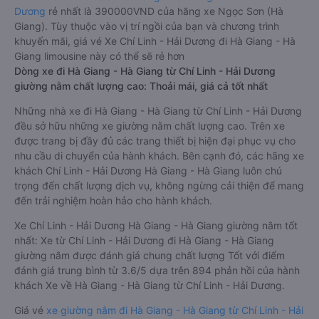
Dương
rẻ nhất là 390000VND của hãng xe Ngọc Sơn (Hà
Giang). Tùy thuộc vào vị trí ngồi của bạn và chương trình
khuyến mãi, giá vé Xe Chí Linh - Hải Dương đi Hà Giang - Hà
Giang limousine này có thể sẽ rẻ hơn
Dòng xe đi Hà Giang - Hà Giang từ Chí Linh - Hải Dương
giường nằm chất lượng cao: Thoải mái, giá cả tốt nhất
Những nhà xe đi Hà Giang - Hà Giang từ Chí Linh - Hải Dương
đều sở hữu những xe giường nằm chất lượng cao. Trên xe
được trang bị đầy đủ các trang thiết bị hiện đại phục vụ cho
nhu cầu di chuyển của hành khách. Bên cạnh đó, các hãng xe
khách Chí Linh - Hải Dương Hà Giang - Hà Giang luôn chú
trọng đến chất lượng dịch vụ, không ngừng cải thiện để mang
đến trải nghiệm hoàn hảo cho hành khách.
Xe Chí Linh - Hải Dương Hà Giang - Hà Giang giường nằm tốt
nhất: Xe từ Chí Linh - Hải Dương đi Hà Giang - Hà Giang
giường nằm được đánh giá chung chất lượng Tốt với điểm
đánh giá trung bình từ 3.6/5 dựa trên 894 phản hồi của hành
khách Xe về Hà Giang - Hà Giang từ Chí Linh - Hải Dương.
Giá vé
xe giường nằm đi Hà Giang - Hà Giang từ Chí Linh - Hải