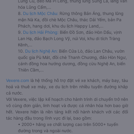
Lũng Cú, đèo Mã Pí Lèng, thung lũng Sủng Là, làng văn
hóa Lũng Cẩm,...
8.
Du lịch Mộc Châu:
Rừng thông Bản Áng, thung lũng
mận Nà Ka, đồi chè Mộc Châu, thác Dải Yếm, bản Pa
Phách, hang dơi, khu du lịch Happy Land,...
9.
Du lịch Hải Phòng:
Biển Đồ Sơn, đảo Hòn Dấu, vịnh
Lan Hạ, đảo Bạch Long Vỹ, núi Voi, khu di tích Tràng
Kênh,...
10.
Du lịch Nghệ An:
Biển Cửa Lò, đảo Lan Châu, vườn
quốc gia Pù Mát, đồi chè Thanh Chương, đảo Hòn Ngư,
cánh đồng hoa hướng dương, đồng cừu Nghệ An, biển
Thiên Cầm,...
Vexere.com
là hệ thống hỗ trợ đặt vé xe khách, máy bay, tàu
hoả và thuê xe máy, xe du lịch trên nhiều tuyến đường khắp
cả nước.
Với Vexere, việc lập kế hoạch cho hành trình di chuyển trở nên
vô cùng đơn giản, linh hoạt và được cá nhân hóa hơn bao giờ
hết. Vexere hiện là nền tảng kết nối hành khách với các đối
tác hàng đầu trong lĩnh vực đi lại, bao gồm:
• 2000+ hãng xe chất lượng cao trên 5000+ tuyến
đường trong và ngoài nước.