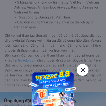
• 5 hãng hàng không uy tín nhất tại Việt Nam: Vietnam
Airlines, Vietjet Air, Bamboo Airways, Pacific Airlines và
Vietravel Airlines.
• Tổng công ty Đường sắt Việt Nam.
• Các đơn vị cho thuê xe máy, thuê xe du lịch uy tín
trên toàn quốc.
Chỉ với vài thao tác đơn giản, bạn đã có thể đặt được dịch vụ
di chuyển tại Vexere với nhiều ưu đãi vô cùng hấp dẫn. Vexere
luôn sẵn sàng đồng hành và mang đến cho bạn những
chuyến đi thoải mái, an toàn và trọn vẹn nhất.
Bên cạnh đó, bạn có thể tham khảo thêm các phương tiện
khác tại
Goyolo.com
cho chuyến đi sắp tới. Goyolo là nền tảng
đặt vé cho phép người dùng so sánh giá cả, giờ khởi hành,
thời gian di chuyển của nhiều phương tiện máy bay, xe khách
và tàu hoả. Hệ thống của Goyolo được liên kết trực tiếp với
các hãng máy bay, xe khách và tàu hoả, luôn đảm bảo có vé
cho bạn di chuyển.
Ứng dụng đặt vé Xe khách, Máy bay,