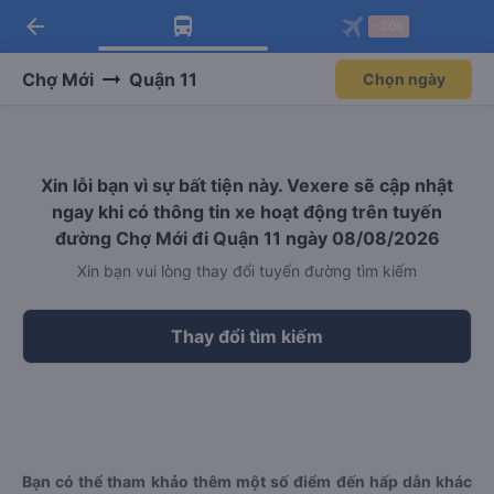
arrow_back
Tải app Vexere ngay!
Tải app Vexere
-30k
Mở app
Mở app
Nhận ưu đãi thành viên độc
-30k/ghế khi đặt vé máy bay qua
quyền
app
Chợ Mới
Quận 11
Chọn ngày
Xin lỗi bạn vì sự bất tiện này. Vexere sẽ cập nhật
ngay khi có thông tin xe hoạt động trên tuyến
đường Chợ Mới đi Quận 11 ngày 08/08/2026
Xin bạn vui lòng thay đổi tuyến đường tìm kiếm
Thay đổi tìm kiếm
Bạn có thể tham khảo thêm một số điểm đến hấp dẫn khác