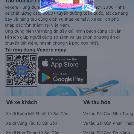
Tàu hoả và Thuê xe
Vexere - ứng dụng đặt vé đa phương tiện với hơn 3000+ nhà
xe chất lượng cao, 5000+ tuyến đường toàn quốc, tất cả hãng
bay và hãng tàu cùng dịch vụ thuê xe máy, xe du lịch phủ
khắp các tỉnh thành tại Việt Nam.
Ứng dụng hiển thị thông tin đầy đủ, minh bạch cùng vô vàn
tiện ích giúp người dùng so sánh và lựa chọn phương án di
chuyển tiết kiệm, nhanh chóng và phù hợp nhất.
Tải ứng dụng Vexere ngay
Vé xe khách
Vé tàu hỏa
Xe đi Buôn Mê Thuột từ Sài Gòn
Vé tàu Sài Gòn Nha Trang
Xe đi Vũng Tàu từ Sài Gòn
Vé tàu Sài Gòn Phan Thiết
Xe đi Nha Trang từ Sài Gòn
Vé tàu Sài Gòn Đà Nẵng