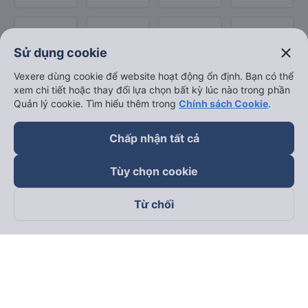
close
Sử dụng cookie
Vexere dùng cookie để website hoạt động ổn định. Bạn có thể
xem chi tiết hoặc thay đổi lựa chọn bất kỳ lúc nào trong phần
Quản lý cookie. Tìm hiểu thêm trong
Chính sách Cookie
.
Chấp nhận tất cả
Tùy chọn cookie
Từ chối
Theo dõi chúng tôi trên
Facebook
Tiktok
Youtube
Công ty TNHH Thương Mại Dịch Vụ Vexere