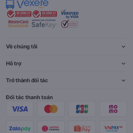
keyboard_arrow_down
Về chúng tôi
keyboard_arrow_down
Hỗ trợ
keyboard_arrow_down
Trở thành đối tác
Đối tác thanh toán