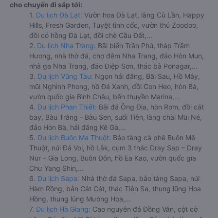
cho chuyến đi sắp tới:
1.
Du lịch Đà Lạt:
Vườn hoa Đà Lạt, làng Cù Lần, Happy
Hills, Fresh Garden, Tuyệt tình cốc, vườn thú Zoodoo,
đồi cỏ hồng Đà Lạt, đồi chè Cầu Đất,...
2.
Du lịch Nha Trang:
Bãi biển Trần Phú, tháp Trầm
Hương, nhà thờ đá, chợ đêm Nha Trang, đảo Hòn Mun,
nhà ga Nha Trang, đảo Điệp Sơn, thác bà Ponagar,...
3.
Du lịch Vũng Tàu:
Ngọn hải đăng, Bãi Sau, Hồ Mây,
mũi Nghinh Phong, hồ Đá Xanh, đồi Con Heo, hòn Bà,
vườn quốc gia Bình Châu, bến thuyền Marina,...
4.
Du lịch Phan Thiết:
Bãi đá Ông Địa, hòn Rơm, đồi cát
bay, Bàu Trắng - Bàu Sen, suối Tiên, làng chài Mũi Né,
đảo Hòn Bà, hải đăng Kê Gà,...
5.
Du lịch Buôn Ma Thuột:
Bảo tàng cà phê Buôn Mê
Thuột, núi Đá Voi, hồ Lắk, cụm 3 thác Dray Sap – Dray
Nur – Gia Long, Buôn Đôn, hồ Ea Kao, vườn quốc gia
Chư Yang Shin,...
6.
Du lịch Sapa:
Nhà thờ đá Sapa, bảo tàng Sapa, núi
Hàm Rồng, bản Cát Cát, thác Tiên Sa, thung lũng Hoa
Hồng, thung lũng Mường Hoa,...
7.
Du lịch Hà Giang:
Cao nguyên đá Đồng Văn, cột cờ