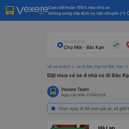
Cam kết hoàn 150% nếu nhà xe

không cung cấp dịch vụ vận chuyển (*)
in
Nơi xuất phát
import_export
Vé xe khách
xe đi Bắc Kạn từ Bắc Kạn
Đặt mua vé xe 4 nhà xe đi Bắc Kạ
Vexere Team
Ngày cập nhật: 07/08/2026
Chọn ngày đi để xem giá vé, số ghế t
info
Hà Lan