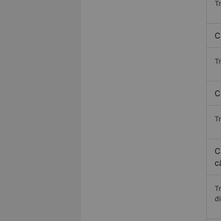
T
C
T
C
T
C
c
T
đ