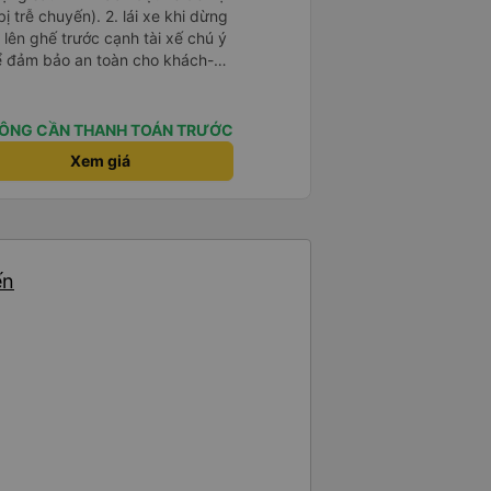
). 2. lái xe khi dừng
lên ghế trước cạnh tài xế chú ý
ể đảm bảo an toàn cho khách-
 chữ nhật dạng ô lưới, cửa
vỉa hè tương đương 1 viên gạch
ÔNG CẦN THANH TOÁN TRƯỚC
n Tng kịp 20h, để khách nối
Xem giá
g đãng.
ến