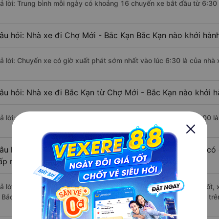
rả lời: Trung bình mỗi ngày có khoảng 16 chuyến xe bắt đầu từ 6:30
âu hỏi: Nhà xe đi Chợ Mới - Bắc Kạn Bắc Kạn nào khởi hàn
rả lời: Chuyến xe có giờ xuất phát sớm nhất vào lúc 6:30 là của nhà 
âu hỏi: Nhà xe đi Bắc Kạn từ Chợ Mới - Bắc Kạn nào khởi h
rả lời: Chuyến xe có giờ xuất phát trễ (muộn) nhất là vào lúc 22:00 l
âu hỏi: Review xe đi Bắc Kạn từ Chợ Mới - Bắc Kạn nào có c
ấp nhất?
rả lời: Những hãng xe đi Chợ Mới - Bắc Kạn Bắc Kạn chất lượng tốt, 
i Bắc Kạn từ Chợ Mới - Bắc Kạn với điểm chất lượng là 4.9/5 dựa tr