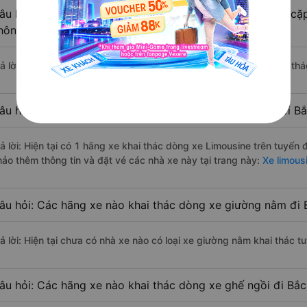
âu hỏi: Có loại xe Chợ Mới - Bắc Kạn Bắc Kạn dành cho cặp
hông?
rả lời: Hiện tại chưa có nhà xe nào có loại xe giường nằm đôi khai t
âu hỏi: Các hãng xe nào khai thác dòng xe Limousine đi B
rả lời: Hiện tại có 1 hãng xe khai thác dòng xe Limousine trên tuyến
hảo thêm thông tin và đặt vé các nhà xe này tại trang này:
Xe limous
âu hỏi: Các hãng xe nào khai thác dòng xe giường nằm đi 
rả lời: Hiện tại chưa có nhà xe nào có loại xe giường nằm khai thác 
âu hỏi: Các hãng xe nào khai thác dòng xe ghế ngồi đi Bắ