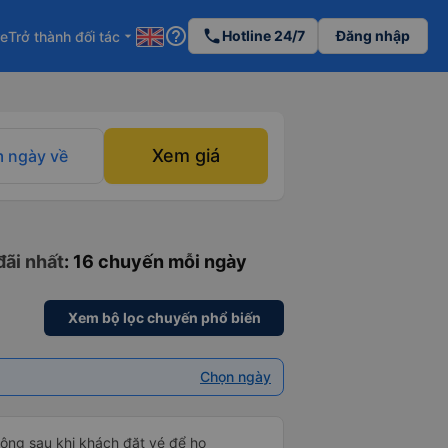
help_outline
phone
Hotline 24/7
Đăng nhập
re
Trở thành đối tác
arrow_drop_down
Xem giá
 ngày về
đãi nhất
: 16 chuyến mỗi ngày
Xem bộ lọc chuyến phổ biến
Chọn ngày
 động sau khi khách đặt vé để họ