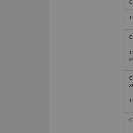
C
Tr
C
T
gi
C
x
T
C