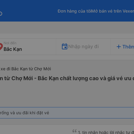
Đơn hàng của tôi
Mở bán vé trên Vexe
fo
Nơi đến
add
Nhập ngày đi
Thêm
xe đi Bắc Kạn từ Chợ Mới
n từ Chợ Mới - Bắc Kạn chất lượng cao và giá vé ưu 
rống và ưu đãi khi đặt vé
1. tin nhắn hoặc lời nhắc tự