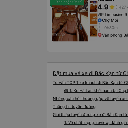
Xác nhận tức thì
4.9
star
(1427 
VIP Limousine 9
Chợ Mới
0h30m
Văn phòng B
Đặt mua vé xe đi Bắc Kạn từ Ch
Tư vấn TOP 1 xe khách đi Bắc Kạn từ Ch
🚌 1. Xe Hà Lan khởi hành tại Chợ
Những câu hỏi thường gặp về tuyến xe 
Thông tin tuyến đường
Giới thiệu tuyến đường xe đi Bắc Kạn t
1. Về chất lượng, review, đánh gi