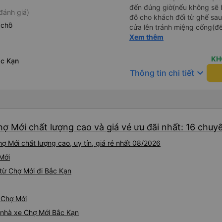
đến đúng giờ(nếu không sẽ bị trễ chuyến
đánh giá)
đỗ cho khách đổi từ ghế sau 
 chỗ
cửa lên tránh miệng cống(đ
tại HN: miệng cống bằng sắt
Xem thêm
miệng cống còn kết nối với 
lát viền vỉa hè 50-60cm. 3. Thái độ và tay nghề tài xế tốt.
KH
ắc Kạn
Bác tài đã cố gắng để về đế
keyboard_arrow_down
Thông tin chi tiết
chuyến Xe 11 chỗ nên thoán
ợ Mới chất lượng cao và giá vé ưu đãi nhất: 16 chuy
ợ Mới chất lượng cao, uy tín, giá rẻ nhất 08/2026
 Mới
từ Chợ Mới đi Bắc Kạn
ừ Chợ Mới
á nhà xe Chợ Mới Bắc Kạn