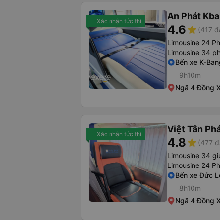
An Phát Kban
Xác nhận tức thì
4.6
star
(417 đ
Limousine 24 P
Limousine 34 p
Bến xe K-Ban
9h10m
Ngã 4 Đồng X
Việt Tân Ph
Xác nhận tức thì
4.8
star
(477 đ
Limousine 34 g
Limousine 24 P
Bến xe Đức L
8h10m
Ngã 4 Đồng X