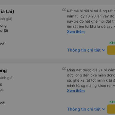
ia Lai)
Rất mê ôi dồi ôi tui là ng rấ
năm tui đy 10-20 lần vậy đó 
ánh giá)
nay xe đó hết ghế mới đặt t
hòng
êm rất êm tui khá là dễ say xe
hư Sê
mà đi xe này tui ngồi các ki
Xem thêm
ngồi ko nằm luôn ko s, máy 
cũng ko quá nóng nhiều xe 
KH
oài
đông bắc cực luôn, chăn cũ
keyboard_arrow_down
Thông tin chi tiết
đắp yên tâm lắm tr có mấy 
vào 1 lúc vừa hôi vừa ngứa
chân đi WC có nước nha, huh
ko có nc thậm chí giấy cũng 
ồng
Mình đặt được giá vé rẻ cảm
giường hơi bé nha, vé ăn c
đức long đến bxe miền đông 
ánh giá)
phục vụ chỗ bán vé hơi cọc 
sẽ, ghế xe rất tốt mình k bị
ánh phục vụ hay sao á . Tổng
hỗ
minh tới sg mà ng khoẻ re.
thơm ấm, xe êm ko lắc ko s
oa
xíu là ổn.
Xem thêm
hơn so vs những xe khác, ph
chuyên gia đặt vé on nên nói
KH
oài
khách quen 😍😍
keyboard_arrow_down
Thông tin chi tiết