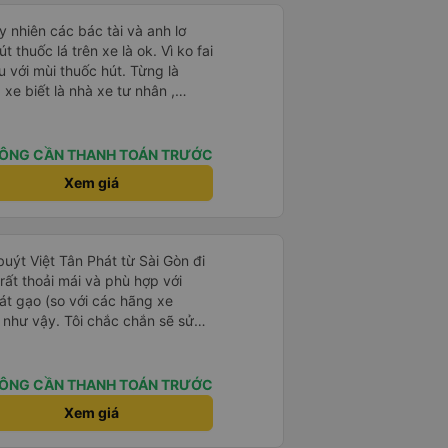
 nhiên các bác tài và anh lơ
 thuốc lá trên xe là ok. Vì ko fai
 với mùi thuốc hút. Từng là
xe biết là nhà xe tư nhân ,
nh của Phương Trang Busline, từ
 Vé có mắc 1 chúc cũng chấp nhận
ÔNG CẦN THANH TOÁN TRƯỚC
Xem giá
 buýt Việt Tân Phát từ Sài Gòn đi
ất thoải mái và phù hợp với
át gạo (so với các hãng xe
 như vậy. Tôi chắc chắn sẽ sử
ÔNG CẦN THANH TOÁN TRƯỚC
Xem giá