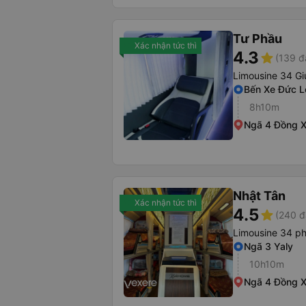
Tư Phầu
Xác nhận tức thì
4.3
star
(139 đ
Limousine 34 G
Bến Xe Đức L
8h10m
Ngã 4 Đồng X
Nhật Tân
Xác nhận tức thì
4.5
star
(240 đ
Limousine 34 p
Ngã 3 Yaly
10h10m
Ngã 4 Đồng X