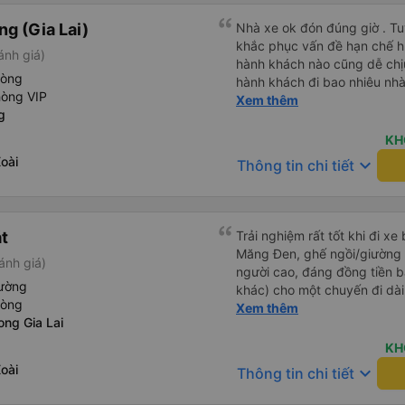
g (Gia Lai)
Nhà xe ok đón đúng giờ . Tuy
khắc phục vấn đề hạn chế hút
ánh giá)
hành khách nào cũng dễ chịu
hòng
hành khách đi bao nhiêu nhà 
hòng VIP
nhưng hãy theo cách vận hà
Xem thêm
g
tổng đài cho tới nội quy...
đc..
KH
oài
keyboard_arrow_down
Thông tin chi tiết
át
Trải nghiệm rất tốt khi đi xe
Măng Đen, ghế ngồi/giường r
ánh giá)
người cao, đáng đồng tiền b
iường
khác) cho một chuyến đi dài
hòng
dụng lại sau.
Xem thêm
ong Gia Lai
KH
oài
keyboard_arrow_down
Thông tin chi tiết