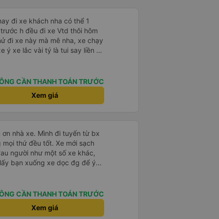
t hay đi xe khách nha có thể 1
trước h đều đi xe Vtd thôi hôm
hử đi xe này mà mê nha, xe chạy
 ý xe lắc vài tý là tui say liền à
ểu thậm chí gần nữa đoạn đg tui
lạnh mở rất mát ko quá lạnh
tui đy máy lạnh mở như mùa
ÔNG CẦN THANH TOÁN TRƯỚC
ng ấm lắm má ko hôi ko ngứa
Xem giá
xe chăn mỏng điều hòa lạnh đắp
 hổng dám đắp, mấy trạm dừng
u nhiều chỗ tui đi mấy xe khác
ko luôn 😭 nhưng bù lại thì
 ơn nhà xe. Mình đi tuyến từ bx
ũng mắc hơn những xe khác,
mọi thứ đều tốt. Xe mới sạch
hình như xe này cũng bị phản
 đau người như một số xe khác,
 kết giá rẻ, wc (có nước), chăn
 Mấy bạn xuống xe dọc đg để ý
ay nhưng giường bé, vé ăn nhích
ục vụ vé ko tốt nhưng tui
 chung tuỵt zời sau này sẽ là
ÔNG CẦN THANH TOÁN TRƯỚC
Xem giá