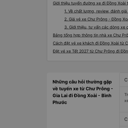
Giới thiệu tuyến đường xe đi Đồng Xoài
1. Về chất lượng, review, đánh gi
2. Giá vé xe Chư Prông - Đồng Xo
3. Giới thiệu, tư vấn các dòng x
Bảng tổng hợp thông tin nhà xe Chư Pr
Cách đặt vé xe khách đi Đồng Xoài từ C
Đặt vé xe Tết 2027 từ Chư Prông đi Đồn
C
Những câu hỏi thường gặp
về tuyến xe từ Chư Prông -
T
Gia Lai đi Đồng Xoài - Bình
x
Phước
C