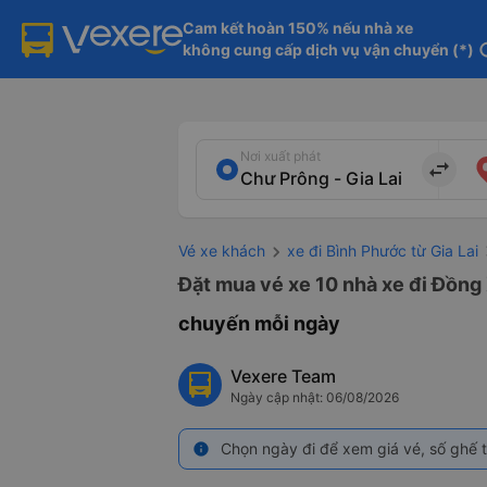
Cam kết hoàn 150% nếu nhà xe

không cung cấp dịch vụ vận chuyển (*)
in
Nơi xuất phát
import_export
Vé xe khách
xe đi Bình Phước từ Gia Lai
Đặt mua vé xe 10 nhà xe đi Đồng 
chuyến mỗi ngày
Vexere Team
Ngày cập nhật: 06/08/2026
Chọn ngày đi để xem giá vé, số ghế t
info