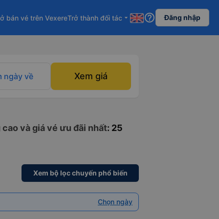
help_outline
Đăng nhập
ở bán vé trên Vexere
Trở thành đối tác
arrow_drop_down
Xem giá
 ngày về
 cao và giá vé ưu đãi nhất
: 25
Xem bộ lọc chuyến phổ biến
Chọn ngày