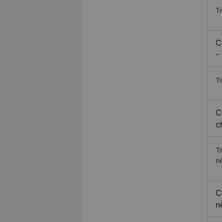
T
C
-
Tr
C
c
T
n
C
n