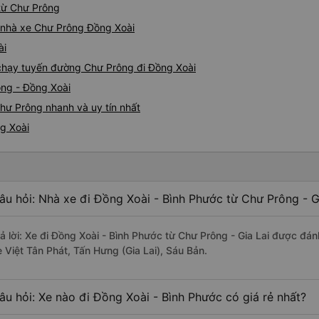
 từ Chư Prông
á nhà xe Chư Prông Đồng Xoài
ài
e chạy tuyến đường Chư Prông đi Đồng Xoài
ông - Đồng Xoài
hư Prông nhanh và uy tín nhất
g Xoài
âu hỏi: Nhà xe đi Đồng Xoài - Bình Phước từ Chư Prông - G
rả lời: Xe đi Đồng Xoài - Bình Phước từ Chư Prông - Gia Lai được đán
e Việt Tân Phát, Tấn Hưng (Gia Lai), Sáu Bản.
âu hỏi: Xe nào đi Đồng Xoài - Bình Phước có giá rẻ nhất?