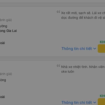
Xe rất mới, sạch sẽ. Lái xe 
dọc đường để khách đi vệ si
ánh giá)
iường
ong Gia Lai
KH
oài
keyboard_arrow_down
Thông tin chi tiết
Nhà xe nhiệt tình. Nhân viê
oke luôn
ánh giá)
hòng
KH
oài
keyboard_arrow_down
Thông tin chi tiết