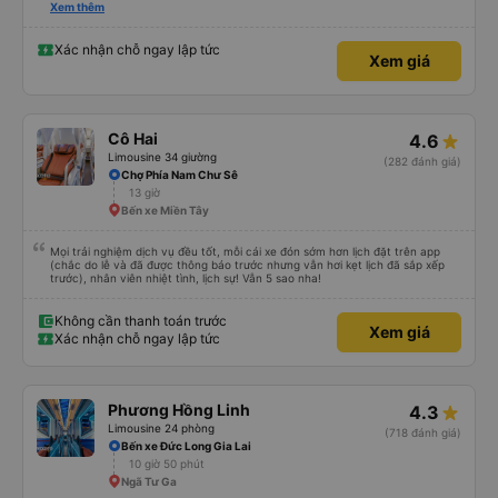
please display the Wi-Fi password clearly inside the cabin for convenience. I
Xem thêm
would definitely ride with them again! -------------- ​ Xe chất lượng tốt và
tài xế lái xe rất an toàn. Để dịch vụ hoàn hảo hơn, tôi góp ý nhà xe nên có
quy định rõ ràng về việc giữ im lặng (tắt âm thanh điện thoại) vào ban đêm
Xác nhận chỗ ngay lập tức
Xem giá
để tránh làm phiền hành khách khác ngủ. Ngoài ra, nhà xe nên dán sẵn mật
khẩu Wi-Fi trong xe để hành khách dễ dàng sử dụng. Tôi vẫn sẽ tiếp tục ủng
hộ nhà xe trong tương lai!
Cô Hai
4.6
Limousine 34 giường
(282 đánh giá)
Chợ Phía Nam Chư Sê
13 giờ
Bến xe Miền Tây
Mọi trải nghiệm dịch vụ đều tốt, mỗi cái xe đón sớm hơn lịch đặt trên app
(chắc do lễ và đã được thông báo trước nhưng vẫn hơi kẹt lịch đã sắp xếp
trước), nhân viên nhiệt tình, lịch sự! Vẫn 5 sao nha!
Không cần thanh toán trước
Xem giá
Xác nhận chỗ ngay lập tức
Phương Hồng Linh
4.3
Limousine 24 phòng
(718 đánh giá)
Bến xe Đức Long Gia Lai
10 giờ 50 phút
Ngã Tư Ga