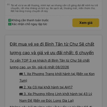
Tài xế và lơ xe dễ thương, mình kẹt xe nhưng vẫn cố gắng đợi để mình ko trễ
chuyến, rất nhẹ nhàng và lịch sự. Xe sạch sẽ, thoáng mát, mền thơm tho.
Rất hài lòng trong chuyến đi này
Không cần thanh toán trước
Xem giá
Xác nhận chỗ ngay lập tức
Đặt mua vé xe đi Bình Tân từ Chư Sê chất
lượng cao và giá vé ưu đãi nhất: 6 chuyến
Tư vấn TOP 3 xe khách đi Bình Tân từ Chư Sê chất
lượng cao, uy tín, giá rẻ nhất 08/2026
🚌 1. Xe Phương Trang khởi hành tại (Bến xe Kon
Tum)
🚌 2. Xe Cô Hai khởi hành tại AH17
🚌 3. Xe Phương Hồng Linh khởi hành tại 43 Lý
Nam Đế (Bến xe Đức Long Gia Lai)