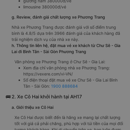
giường nằm 380000đ/vé
limousine 380000đ/vé
g. Review, đánh giá chất lượng xe Phương Trang
Nhà xe Phương Trang được đánh giá với số điểm trung
bình là 4.8/5 dựa trên 3966 đánh giá của khách hàng đã
trải nghiệm dịch vụ của nhà xe này.
h. Thông tin liên hệ, đặt mua vé xe khách từ Chư Sê - Gia
Lai đi Bình Tân - Sài Gòn Phương Trang
Văn phòng xe Phương Trang ở Chư Sê - Gia Lai:
Xem địa chỉ văn phòng nhà xe Phương Trang:
https://vexere.com/vi-VN/
Số điện thoại đặt mua vé xe Chư Sê - Gia Lai Bình
Tân - Sài Gòn:
1900 888684
🚌 2. Xe Cô Hai khởi hành tại AH17
a. Giới thiệu xe Cô Hai
Xe Cô Hai được biết đến là hãng xe mang lại chất lượng
tốt với giá cả phải chăng, phù hợp với túi tiền của mọi đối
tượng khách hàng. Khi di chuyển trên xe, bạn luôn được