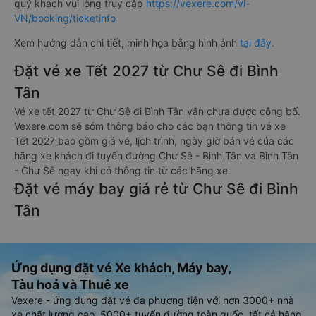
quý khách vui lòng truy cập
https://vexere.com/vi-
VN/booking/ticketinfo
Xem hướng dẫn chi tiết, minh họa bằng hình ảnh
tại đây.
Đặt vé xe Tết 2027 từ Chư Sê đi Bình
Tân
Vé xe tết 2027 từ Chư Sê đi Bình Tân vẫn chưa được công bố.
Vexere.com sẽ sớm thông báo cho các bạn thông tin vé xe
Tết 2027 bao gồm giá vé, lịch trình, ngày giờ bán vé của các
hãng xe khách đi tuyến đường Chư Sê - Bình Tân và Bình Tân
- Chư Sê ngay khi có thông tin từ các hãng xe.
Đặt vé máy bay giá rẻ từ Chư Sê đi Bình
Tân
Ứng dụng đặt vé Xe khách, Máy bay,
Tàu hoả và Thuê xe
Vexere - ứng dụng đặt vé đa phương tiện với hơn 3000+ nhà
xe chất lượng cao, 5000+ tuyến đường toàn quốc, tất cả hãng