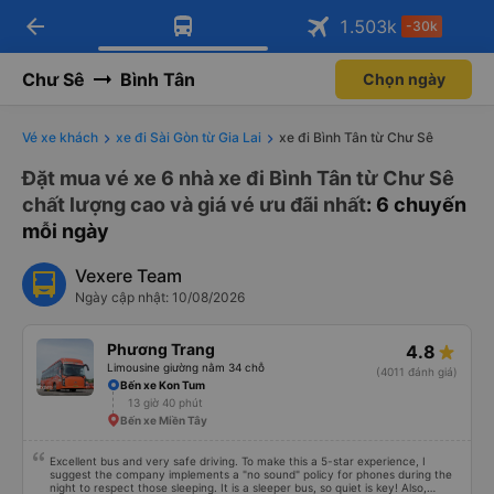
arrow_back
Tải app Vexere ngay!
Tải app Vexere
1.503
k
-30k
Mở app
Mở app
Nhận ưu đãi thành viên độc
-30k/ghế khi đặt vé máy bay qua
quyền
app
Chư Sê
Bình Tân
Chọn ngày
Vé xe khách
xe đi Sài Gòn từ Gia Lai
xe đi Bình Tân từ Chư Sê
Đặt mua vé xe 6 nhà xe đi Bình Tân từ Chư Sê
chất lượng cao và giá vé ưu đãi nhất
: 6 chuyến
mỗi ngày
Vexere Team
Ngày cập nhật: 10/08/2026
Phương Trang
4.8
Limousine giường nằm 34 chỗ
(4011 đánh giá)
Bến xe Kon Tum
13 giờ 40 phút
Bến xe Miền Tây
Excellent bus and very safe driving. To make this a 5-star experience, I
suggest the company implements a "no sound" policy for phones during the
night to respect those sleeping. It is a sleeper bus, so quiet is key! Also,