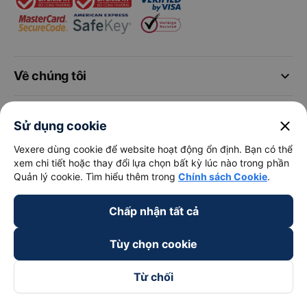
keyboard_arrow_down
Về chúng tôi
keyboard_arrow_down
Hỗ trợ
close
Sử dụng cookie
Vexere dùng cookie để website hoạt động ổn định. Bạn có thể
keyboard_arrow_down
Trở thành đối tác
xem chi tiết hoặc thay đổi lựa chọn bất kỳ lúc nào trong phần
Quản lý cookie. Tìm hiểu thêm trong
Chính sách Cookie
.
Đối tác thanh toán
Chấp nhận tất cả
Tùy chọn cookie
Từ chối