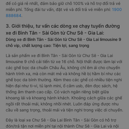
để có giá rẻ nhất, đảm bảo giữ chỗ 100% và hỗ trợ đổi trả vé
miễn phí. Tổng đài tư vấn, đặt vé và đổi trả vé miễn phí:
1900
888684
.
3. Giới thiệu, tư vấn các dòng xe chạy tuyến đường
xe đi Bình Tân - Sài Gòn từ Chư Sê - Gia Lai:
Dòng xe đi Bình Tân - Sài Gòn từ Chư Sê - Gia Lai limousine 9
chỗ vip, chất lượng cao: Tiện lợi, sang trọng
Là sản phẩm xe đi Bình Tân - Sài Gòn từ Chư Sê - Gia Lai
limousine 9 chỗ cải tiến từ xe 16 chỗ. Nội thất được làm lại với
các ghế bọc da chuẩn Châu Âu, không chỉ êm ái cho chuyến
hành trình xa, mà còn mát mẻ và không hề bị hầm bí như các
ghế bọc da bình thường. Kèm theo các ghế có nhiều tiện nghi
hiện đại như ti-vi, tủ lạnh mini, ổ cắm usb, đèn đọc sách, hệ
thống âm thanh cao cấp. Có vách ngăn riêng biệt giữa
khoang lái và khoang hành khách. Khoảng cách giữa các ghế
ngồi rất thoải mái, không nhồi nhét. Luôn đáp ứng được nhu
cầu về sang trọng, thoải mái và tiện nghi trong việc di chuyển.
Đây là loại xe Chư Sê - Gia Lai Bình Tân - Sài Gòn có hỗ trợ
đón/trả tận nơi miễn phí tại nội thành Chư Sê - Gia Lai và nội