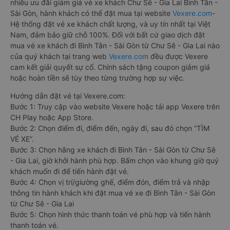
nhiều ưu đãi giảm giá vé xe khách Chư Sê - Gia Lai Bình Tân -
Sài Gòn, hành khách có thể đặt mua tại website
Vexere.com
-
Hệ thống đặt vé xe khách chất lượng, và uy tín nhất tại Việt
Nam, đảm bảo giữ chỗ 100%. Đối với bất cứ giao dịch đặt
mua vé xe khách đi Bình Tân - Sài Gòn từ Chư Sê - Gia Lai nào
của quý khách tại trang web
Vexere.com
đều được Vexere
cam kết giải quyết sự cố. Chính sách tặng coupon giảm giá
hoặc hoàn tiền sẽ tùy theo từng trường hợp sự việc.
Hướng dẫn đặt vé tại Vexere.com:
Bước 1: Truy cập vào website Vexere hoặc tải app Vexere trên
CH Play hoặc App Store.
Bước 2: Chọn điểm đi, điểm đến, ngày đi, sau đó chọn “TÌM
VÉ XE”.
Bước 3: Chọn hãng xe khách đi Bình Tân - Sài Gòn từ Chư Sê
- Gia Lai, giờ khởi hành phù hợp. Bấm chọn vào khung giờ quý
khách muốn đi để tiến hành đặt vé.
Bước 4: Chọn vị trí/giường ghế, điểm đón, điểm trả và nhập
thông tin hành khách khi đặt mua vé xe đi Bình Tân - Sài Gòn
từ Chư Sê - Gia Lai
Bước 5: Chọn hình thức thanh toán vé phù hợp và tiến hành
thanh toán vé.