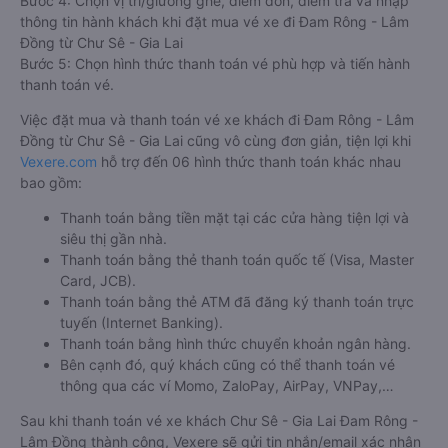
Bước 4: Chọn vị trí/giường ghế, điểm đón, điểm trả và nhập
thông tin hành khách khi đặt mua vé xe đi Đam Rông - Lâm
Đồng từ Chư Sê - Gia Lai
Bước 5: Chọn hình thức thanh toán vé phù hợp và tiến hành
thanh toán vé.
Việc đặt mua và thanh toán vé xe khách đi Đam Rông - Lâm
Đồng từ Chư Sê - Gia Lai cũng vô cùng đơn giản, tiện lợi khi
Vexere.com
hỗ trợ đến 06 hình thức thanh toán khác nhau
bao gồm:
Thanh toán bằng tiền mặt tại các cửa hàng tiện lợi và
siêu thị gần nhà.
Thanh toán bằng thẻ thanh toán quốc tế (Visa, Master
Card, JCB).
Thanh toán bằng thẻ ATM đã đăng ký thanh toán trực
tuyến (Internet Banking).
Thanh toán bằng hình thức chuyển khoản ngân hàng.
Bên cạnh đó, quý khách cũng có thể thanh toán vé
thông qua các ví Momo, ZaloPay, AirPay, VNPay,…
Sau khi thanh toán vé xe khách Chư Sê - Gia Lai Đam Rông -
Lâm Đồng thành công, Vexere sẽ gửi tin nhắn/email xác nhận