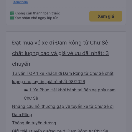
Chả Phải Vội Vàng Gì 🤣 Năng Lượng Rất Tích Cực 🤣
Xem thêm
Không cần thanh toán trước
Xem giá
Xác nhận chỗ ngay lập tức
Đặt mua vé xe đi Đam Rông từ Chư Sê
chất lượng cao và giá vé ưu đãi nhất: 3
chuyến
Tư vấn TOP 1 xe khách đi Đam Rông từ Chư Sê chất
lượng cao, uy tín, giá rẻ nhất 08/2026
🚌 1. Xe Phúc Hải khởi hành tại Bến xe phía nam
Chư Sê
Những câu hỏi thường gặp về tuyến xe từ Chư Sê đi
Đam Rông
Thông tin tuyến đường
Giới thiệu tuyến đường xe đi Đam Rông từ Chư Sê