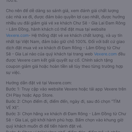
100%.
Cho nên để dễ dàng so sánh giá, xem đánh giá chất lượng
các nhà xe đi, được đảm bảo quyền lợi cao nhất, được hưởng
nhiều ưu đãi giảm giá vé xe khách Chư Sê - Gia Lai Đam Rông
- Lâm Đồng, hành khách có thể đặt mua tại website
Vexere.com
- Hệ thống đặt vé xe khách chất lượng, và uy tín
nhất tại Việt Nam, đảm bảo giữ chỗ 100%. Đối với bất cứ giao
dịch đặt mua vé xe khách đi Đam Rông - Lâm Đồng từ Chư
Sê - Gia Lai nào của quý khách tại trang web
Vexere.com
đều
được Vexere cam kết giải quyết sự cố. Chính sách tặng
coupon giảm giá hoặc hoàn tiền sẽ tùy theo từng trường hợp
sự việc.
Hướng dẫn đặt vé tại Vexere.com:
Bước 1: Truy cập vào website Vexere hoặc tải app Vexere trên
CH Play hoặc App Store.
Bước 2: Chọn điểm đi, điểm đến, ngày đi, sau đó chọn “TÌM
VÉ XE”.
Bước 3: Chọn hãng xe khách đi Đam Rông - Lâm Đồng từ Chư
Sê - Gia Lai, giờ khởi hành phù hợp. Bấm chọn vào khung giờ
quý khách muốn đi để tiến hành đặt vé.