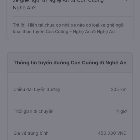
xe ghế ngồi đi Nghệ An từ Con Cuông -
Nghệ An?
Trả lời: Hiện tại chưa có nhà xe nào có loại xe ghế ngồi
khai thác tuyến Con Cuông - Nghệ An đi Nghệ An
Thông tin tuyến đường Con Cuông đi Nghệ An
Chiều dài tuyến đường
205 km
Thời gian di chuyển
4 giờ
Giá vé trung bình
450.000 VNĐ