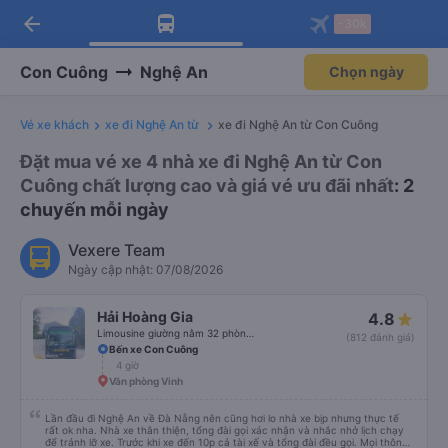
arrow_back
Tải app Vexere ngay!
Tải app Vexere
-30k
Mở app
Mở app
Nhận ưu đãi thành viên độc
-30k/ghế khi đặt vé máy bay qua
quyền
app
Con Cuông
Nghệ An
Chọn ngày
Vé xe khách
xe đi Nghệ An từ
xe đi Nghệ An từ Con Cuông
Đặt mua vé xe 4 nhà xe đi Nghệ An từ Con
Cuông chất lượng cao và giá vé ưu đãi nhất
: 2
chuyến mỗi ngày
Vexere Team
Ngày cập nhật: 07/08/2026
Hải Hoàng Gia
4.8
Limousine giường nằm 32 phòng (WC)
(812 đánh giá)
Bến xe Con Cuông
4 giờ
Văn phòng Vinh
Lần đầu đi Nghệ An về Đà Nẵng nên cũng hơi lo nhà xe bịp nhưng thực tế
rất ok nha. Nhà xe thân thiện, tổng đài gọi xác nhận và nhắc nhở lịch chạy
để tránh lỡ xe. Trước khi xe đến 10p cả tài xế và tổng đài đều gọi. Mọi thông