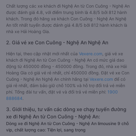
Chất lượng các xe khách đi Nghệ An từ Con Cuông - Nghệ An
được đánh giá 4.8, với điểm trung bình là 4.8/5 bởi 812 hành
khách. Trong đó hãng xe khách Con Cuông - Nghệ An Nghệ
An tốt nhất tuyến được đánh giá 4.8/5 bởi 812 hành khách là
nhà xe Hải Hoàng Gia.
2. Giá vé xe Con Cuông - Nghệ An Nghệ An
Hiện tại, theo cập nhật mới nhất của
Vexere.com
, giá vé xe
khách đi Nghệ An từ Con Cuông - Nghệ An có mức giá dao
động từ 450000 đồng - 450000 đồng. Trong đó, nhà xe Hải
Hoàng Gia có giá vé rẻ nhất, chỉ 450000 đồng. Đặt vé xe Con
Cuông - Nghệ An Nghệ An chính hãng tại
Vexere.com
để có
giá rẻ nhất, đảm bảo giữ chỗ 100% và hỗ trợ đổi trả vé miễn
phí. Tổng đài tư vấn, đặt vé và đổi trả vé miễn phí:
1900
888684
.
3. Giới thiệu, tư vấn các dòng xe chạy tuyến đường
xe đi Nghệ An từ Con Cuông - Nghệ An:
Dòng xe đi Nghệ An từ Con Cuông - Nghệ An limousine 9 chỗ
vip, chất lượng cao: Tiện lợi, sang trọng