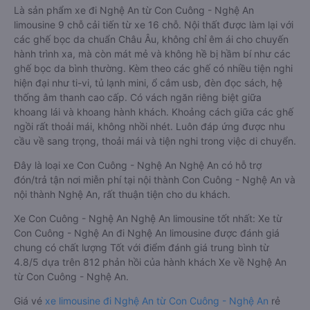
Là sản phẩm xe đi Nghệ An từ Con Cuông - Nghệ An
limousine 9 chỗ cải tiến từ xe 16 chỗ. Nội thất được làm lại với
các ghế bọc da chuẩn Châu Âu, không chỉ êm ái cho chuyến
hành trình xa, mà còn mát mẻ và không hề bị hầm bí như các
ghế bọc da bình thường. Kèm theo các ghế có nhiều tiện nghi
hiện đại như ti-vi, tủ lạnh mini, ổ cắm usb, đèn đọc sách, hệ
thống âm thanh cao cấp. Có vách ngăn riêng biệt giữa
khoang lái và khoang hành khách. Khoảng cách giữa các ghế
ngồi rất thoải mái, không nhồi nhét. Luôn đáp ứng được nhu
cầu về sang trọng, thoải mái và tiện nghi trong việc di chuyển.
Đây là loại xe Con Cuông - Nghệ An Nghệ An có hỗ trợ
đón/trả tận nơi miễn phí tại nội thành Con Cuông - Nghệ An và
nội thành Nghệ An, rất thuận tiện cho du khách.
Xe Con Cuông - Nghệ An Nghệ An limousine tốt nhất: Xe từ
Con Cuông - Nghệ An đi Nghệ An limousine được đánh giá
chung có chất lượng Tốt với điểm đánh giá trung bình từ
4.8/5 dựa trên 812 phản hồi của hành khách Xe về Nghệ An
từ Con Cuông - Nghệ An.
Giá vé
xe limousine đi Nghệ An từ Con Cuông - Nghệ An
rẻ