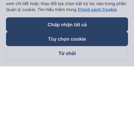
xem chi tiết hoặc thay đổi lựa chọn bất kỳ lúc nào trong phần
Quản lý cookie. Tìm hiểu thêm trong
Chính sách Cookie
.
Chấp nhận tất cả
Tùy chọn cookie
Từ chối
Theo dõi chúng tôi trên
Facebook
Tiktok
Youtube
Công ty TNHH Thương Mại Dịch Vụ Vexere
Địa chỉ đăng ký kinh doanh: 8C Chữ Đồng Tử, Phường Tân
Sơn Nhất, TP. Hồ Chí Minh, Việt Nam
Địa chỉ
:
Lầu 2, toà nhà H3 Circo Hoàng Diệu, 384 Hoàng Diệu,
Phường Khánh Hội, TP Hồ Chí Minh, Việt Nam
Tầng 3, toà nhà 101 Láng Hạ, 101 Láng Hạ, Phường Láng, TP.
Hà Nội, Việt Nam