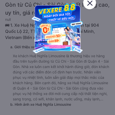
Gòn từ Củ Chi - Sài Gòn chất lượng cao,
uy tín, giá rẻ nhất 08/2026
null
🚌 1. Xe Huệ Nghĩa Limousine khởi hành tại 904
Quốc Lộ 22, TT. Củ Chi, Củ Chi, Hồ Chí Minh,
Vietnam (Bến xe Củ Chi)
a. Giới thiệu xe Huệ Nghĩa Limousine
Xe khách Huệ Nghĩa Limousine là thương hiệu xe hàng
đầu trên tuyến đường từ Củ Chi - Sài Gòn đi Quận 4 - Sài
Gòn. Nhà xe luôn cam kết khởi hành đúng giờ, đón khách
đúng với các điểm đón cố định hẹn trước. Nhân viên
phục vụ nhiệt tình, luôn sẵn giải đáp mọi thắc mắc của
khách hàng. Bên cạnh đó, hãng xe Huệ Nghĩa Limousine
đi Quận 4 - Sài Gòn từ Củ Chi - Sài Gòn cũng đưa vào
phục vụ hệ thống xe đời mới cung cấp nội thất tiện nghi,
sang trọng, có wifi, khăn lạnh, nước uống, máy lạnh,…
b. Hình ảnh xe Huệ Nghĩa Limousine