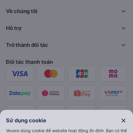
keyboard_arrow_down
Về chúng tôi
keyboard_arrow_down
Hỗ trợ
keyboard_arrow_down
Trở thành đối tác
Đối tác thanh toán
close
Sử dụng cookie
Vexere dùng cookie để website hoạt động ổn định. Bạn có thể