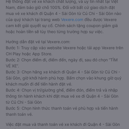
Hệ thống đặt vé xe khách chất lượng, và uy tín nhất tại Việt
Nam, đảm bảo giữ chỗ 100%. Đối với bất cứ giao dịch đặt
mua vé xe khách đi Quận 4 - Sài Gòn từ Củ Chi - Sài Gòn nào
của quý khách tại trang web
Vexere.com
đều được Vexere
cam kết giải quyết sự cố. Chính sách tặng coupon giảm giá
hoặc hoàn tiền sẽ tùy theo từng trường hợp sự việc.
Hướng dẫn đặt vé tại Vexere.com:
Bước 1: Truy cập vào website Vexere hoặc tải app Vexere trên
CH Play hoặc App Store.
Bước 2: Chọn điểm đi, điểm đến, ngày đi, sau đó chọn “TÌM
VÉ XE”.
Bước 3: Chọn hãng xe khách đi Quận 4 - Sài Gòn từ Củ Chi -
Sài Gòn, giờ khởi hành phù hợp. Bấm chọn vào khung giờ quý
khách muốn đi để tiến hành đặt vé.
Bước 4: Chọn vị trí/giường ghế, điểm đón, điểm trả và nhập
thông tin hành khách khi đặt mua vé xe đi Quận 4 - Sài Gòn
từ Củ Chi - Sài Gòn
Bước 5: Chọn hình thức thanh toán vé phù hợp và tiến hành
thanh toán vé.
Việc đặt mua và thanh toán vé xe khách đi Quận 4 - Sài Gòn