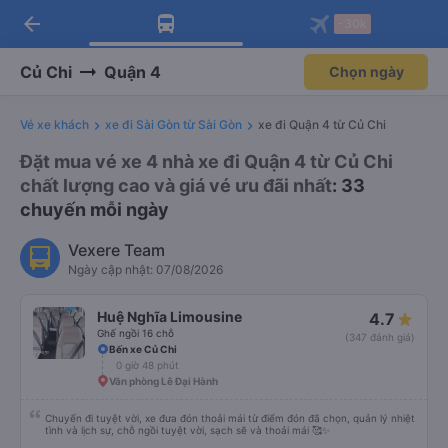
arrow_back
Tải app Vexere ngay!
Tải app Vexere
-30k
Mở app
Mở app
Nhận ưu đãi thành viên độc
-30k/ghế khi đặt vé máy bay qua
quyền
app
Củ Chi
Quận 4
Chọn ngày
Vé xe khách
xe đi Sài Gòn từ Sài Gòn
xe đi Quận 4 từ Củ Chi
Đặt mua vé xe 4 nhà xe đi Quận 4 từ Củ Chi
chất lượng cao và giá vé ưu đãi nhất
: 33
chuyến mỗi ngày
Vexere Team
Ngày cập nhật: 07/08/2026
Huệ Nghĩa Limousine
4.7
Ghế ngồi 16 chỗ
(347 đánh giá)
Bến xe Củ Chi
0 giờ 48 phút
Văn phòng Lê Đại Hành
Chuyến đi tuyệt vời, xe đưa đón thoải mái từ điểm đón đã chọn, quản lý nhiệt
tình và lịch sự, chỗ ngồi tuyệt vời, sạch sẽ và thoải mái 🥰✨