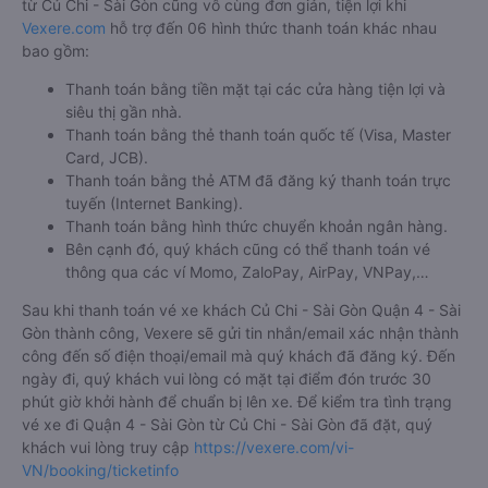
từ Củ Chi - Sài Gòn cũng vô cùng đơn giản, tiện lợi khi
Vexere.com
hỗ trợ đến 06 hình thức thanh toán khác nhau
bao gồm:
Thanh toán bằng tiền mặt tại các cửa hàng tiện lợi và
siêu thị gần nhà.
Thanh toán bằng thẻ thanh toán quốc tế (Visa, Master
Card, JCB).
Thanh toán bằng thẻ ATM đã đăng ký thanh toán trực
tuyến (Internet Banking).
Thanh toán bằng hình thức chuyển khoản ngân hàng.
Bên cạnh đó, quý khách cũng có thể thanh toán vé
thông qua các ví Momo, ZaloPay, AirPay, VNPay,…
Sau khi thanh toán vé xe khách Củ Chi - Sài Gòn Quận 4 - Sài
Gòn thành công, Vexere sẽ gửi tin nhắn/email xác nhận thành
công đến số điện thoại/email mà quý khách đã đăng ký. Đến
ngày đi, quý khách vui lòng có mặt tại điểm đón trước 30
phút giờ khởi hành để chuẩn bị lên xe. Để kiểm tra tình trạng
vé xe đi Quận 4 - Sài Gòn từ Củ Chi - Sài Gòn đã đặt, quý
khách vui lòng truy cập
https://vexere.com/vi-
VN/booking/ticketinfo