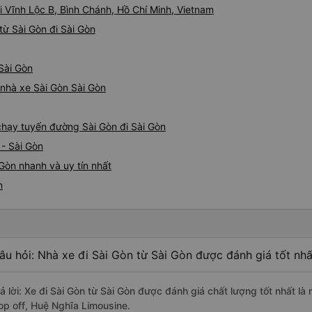
i Vĩnh Lộc B, Bình Chánh, Hồ Chí Minh, Vietnam
ừ Sài Gòn đi Sài Gòn
 Sài Gòn
á nhà xe Sài Gòn Sài Gòn
 chạy tuyến đường Sài Gòn đi Sài Gòn
 - Sài Gòn
Gòn nhanh và uy tín nhất
n
âu hỏi: Nhà xe đi Sài Gòn từ Sài Gòn được đánh giá tốt nhấ
rả lời: Xe đi Sài Gòn từ Sài Gòn được đánh giá chất lượng tốt nhất l
op off, Huệ Nghĩa Limousine.