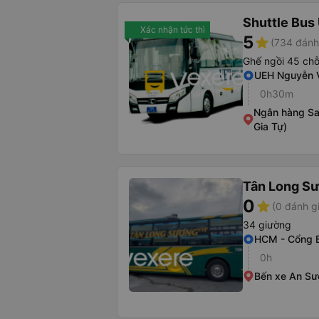
Shuttle Bus
Xác nhận tức thì
5
star
(734 đánh
Ghế ngồi 45 ch
UEH Nguyễn V
0h30m
Ngân hàng S
Gia Tự)
Tân Long S
0
star
(0 đánh g
34 giường
HCM - Cổng 
0h
Bến xe An S