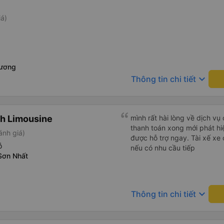
iá)
Sương
keyboard_arrow_down
Thông tin chi tiết
h Limousine
mình rất hài lòng về dịch vụ
thanh toán xong mới phát hiệ
ánh giá)
được hỗ trợ ngay. Tài xế xe c
ỗ
nếu có nhu cầu tiếp
Sơn Nhất
keyboard_arrow_down
Thông tin chi tiết