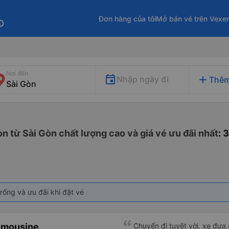
Đơn hàng của tôi
Mở bán vé trên Vexe
fo
Nơi đến
add
Nhập ngày đi
Thêm
òn từ Sài Gòn chất lượng cao và giá vé ưu đãi nhất
: 
rống và ưu đãi khi đặt vé
imousine
Chuyến đi tuyệt vời, xe đưa