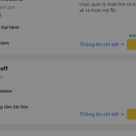
chọn, quản lý nhiệt tình và l
ánh giá)
sẽ và thoải mái 🥰✨
ỗ
 Đại Hành
KH
hành
keyboard_arrow_down
Thông tin chi tiết
off
á)
tation
ng tâm Sài Gòn
keyboard_arrow_down
Thông tin chi tiết