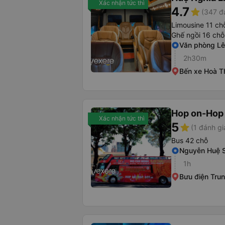
Xác nhận tức thì
4.7
star
(347 đ
Limousine 11 ch
Ghế ngồi 16 chỗ
Văn phòng Lê
2h30m
Bến xe Hoà T
Hop on-Hop 
Xác nhận tức thì
5
star
(1 đánh gi
Bus 42 chỗ
Nguyễn Huệ S
1h
Bưu điện Tru