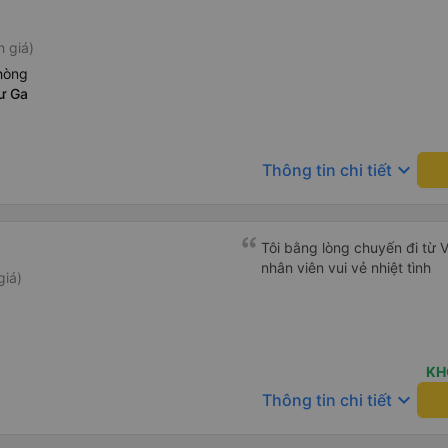
h giá)
hòng
ư Ga
keyboard_arrow_down
Thông tin chi tiết
Tôi bằng lòng chuyến đi từ 
nhân viên vui vẻ nhiệt tình
giá)
KH
keyboard_arrow_down
Thông tin chi tiết