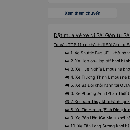
Xem thêm chuyến
Đặt mua vé xe đi Sài Gòn từ Sà
Tư vấn TOP 11 xe khách đi Sài Gòn từ Sà
🚌 1. Xe Shuttle Bus UEH khởi hà
🚌 2. Xe Hop on-Hop off khởi hà
🚌 3. Xe Huệ Nghĩa Limousine khở
🚌 4. Xe Trường Thịnh Limousine k
🚌 5. Xe Ba Đời khởi hành tại QL1A
🚌 6. Xe Phương Anh (Phan Thiết) 
🚌 7. Xe Tuấn Thùy khởi hành tại
🚌 8. Xe Tín Hương (Bình Định) khở
🚌 9. Xe Bảo Hân (Cà Mau) khởi h
🚌 10. Xe Tân Long Sương khởi h