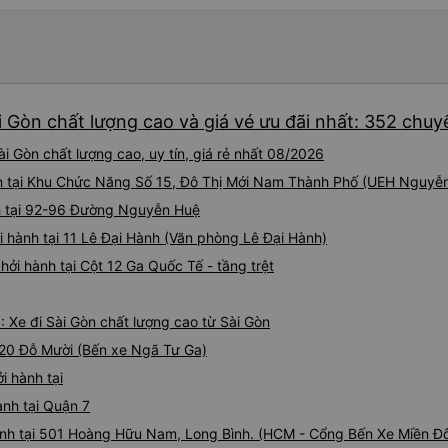
i Gòn chất lượng cao và giá vé ưu đãi nhất: 352 chuy
i Gòn chất lượng cao, uy tín, giá rẻ nhất 08/2026
nh tại Khu Chức Năng Số 15, Đô Thị Mới Nam Thành Phố (UEH Nguyễn
nh tại 92-96 Đường Nguyễn Huệ
i hành tại 11 Lê Đại Hành (Văn phòng Lê Đại Hành)
hởi hành tại Cột 12 Ga Quốc Tế - tầng trệt
: Xe đi Sài Gòn chất lượng cao từ Sài Gòn
 720 Đỗ Mười (Bến xe Ngã Tư Ga)
i hành tại
ành tại Quận 7
ành tại 501 Hoàng Hữu Nam, Long Bình. (HCM - Cổng Bến Xe Miền Đ