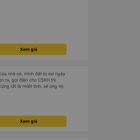
Xem giá
 của nhà xe, mình đặt bị sai ngày
n ra, gọi điện cho CSKH thì
ũng rất là nhiệt tình. sẽ ủng hộ
Xem giá