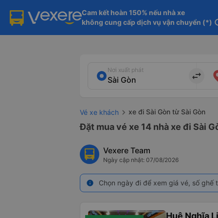
Cam kết hoàn 150% nếu nhà xe

không cung cấp dịch vụ vận chuyển (*)
in
Nơi xuất phát
import_export
xe đi Sài Gòn từ Sài Gòn
Vé xe khách
Đặt mua vé xe 14 nhà xe đi Sài G
Vexere Team
Ngày cập nhật: 07/08/2026
Chọn ngày đi để xem giá vé, số ghế t
info
Huệ Nghĩa L