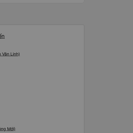
ến
 Văn Linh)
ông Mới)