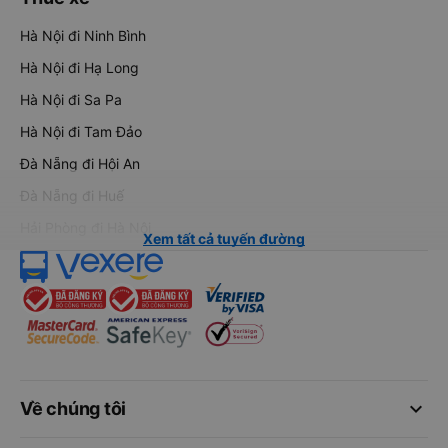
Hà Nội đi Ninh Bình
Hà Nội đi Hạ Long
Hà Nội đi Sa Pa
Hà Nội đi Tam Đảo
Đà Nẵng đi Hội An
Đà Nẵng đi Huế
Hải Phòng đi Hà Nội
Xem tất cả tuyến đường
keyboard_arrow_down
Về chúng tôi