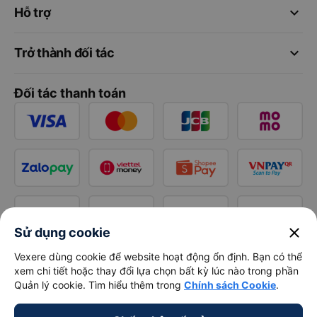
keyboard_arrow_down
Hỗ trợ
keyboard_arrow_down
Trở thành đối tác
Đối tác thanh toán
close
Sử dụng cookie
Vexere dùng cookie để website hoạt động ổn định. Bạn có thể
xem chi tiết hoặc thay đổi lựa chọn bất kỳ lúc nào trong phần
Quản lý cookie. Tìm hiểu thêm trong
Chính sách Cookie
.