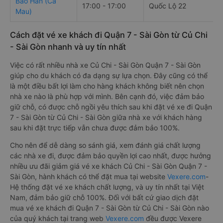
Bảo Hân (Cà
17:00 - 17:00
Quốc Lộ 22
Mau)
Cách đặt vé xe khách đi Quận 7 - Sài Gòn từ Củ Chi
- Sài Gòn nhanh và uy tín nhất
Việc có rất nhiều nhà xe Củ Chi - Sài Gòn Quận 7 - Sài Gòn
giúp cho du khách có đa dạng sự lựa chọn. Đây cũng có thể
là một điều bất lợi làm cho hàng khách không biết nên chọn
nhà xe nào là phù hợp với mình. Bên cạnh đó, việc đảm bảo
giữ chỗ, có được chỗ ngồi yêu thích sau khi đặt vé xe đi Quận
7 - Sài Gòn từ Củ Chi - Sài Gòn giữa nhà xe với khách hàng
sau khi đặt trực tiếp vẫn chưa được đảm bảo 100%.
Cho nên để dễ dàng so sánh giá, xem đánh giá chất lượng
các nhà xe đi, được đảm bảo quyền lợi cao nhất, được hưởng
nhiều ưu đãi giảm giá vé xe khách Củ Chi - Sài Gòn Quận 7 -
Sài Gòn, hành khách có thể đặt mua tại website
Vexere.com
-
Hệ thống đặt vé xe khách chất lượng, và uy tín nhất tại Việt
Nam, đảm bảo giữ chỗ 100%. Đối với bất cứ giao dịch đặt
mua vé xe khách đi Quận 7 - Sài Gòn từ Củ Chi - Sài Gòn nào
của quý khách tại trang web
Vexere.com
đều được Vexere