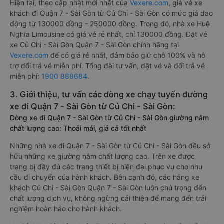
Hiện tại, theo cập nhật mới nhất của
Vexere.com
, giá vé xe
khách đi Quận 7 - Sài Gòn từ Củ Chi - Sài Gòn có mức giá dao
động từ 130000 đồng - 250000 đồng. Trong đó, nhà xe Huệ
Nghĩa Limousine có giá vé rẻ nhất, chỉ 130000 đồng. Đặt vé
xe Củ Chi - Sài Gòn Quận 7 - Sài Gòn chính hãng tại
Vexere.com
để có giá rẻ nhất, đảm bảo giữ chỗ 100% và hỗ
trợ đổi trả vé miễn phí. Tổng đài tư vấn, đặt vé và đổi trả vé
miễn phí:
1900 888684
.
3. Giới thiệu, tư vấn các dòng xe chạy tuyến đường
xe đi Quận 7 - Sài Gòn từ Củ Chi - Sài Gòn:
Dòng xe đi Quận 7 - Sài Gòn từ Củ Chi - Sài Gòn giường nằm
chất lượng cao: Thoải mái, giá cả tốt nhất
Những nhà xe đi Quận 7 - Sài Gòn từ Củ Chi - Sài Gòn đều sở
hữu những xe giường nằm chất lượng cao. Trên xe được
trang bị đầy đủ các trang thiết bị hiện đại phục vụ cho nhu
cầu di chuyển của hành khách. Bên cạnh đó, các hãng xe
khách Củ Chi - Sài Gòn Quận 7 - Sài Gòn luôn chú trọng đến
chất lượng dịch vụ, không ngừng cải thiện để mang đến trải
nghiệm hoàn hảo cho hành khách.