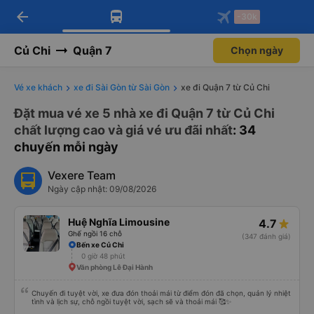
arrow_back
Tải app Vexere ngay!
Tải app Vexere
-30k
Mở app
Mở app
Nhận ưu đãi thành viên độc
-30k/ghế khi đặt vé máy bay qua
quyền
app
Củ Chi
Quận 7
Chọn ngày
Vé xe khách
xe đi Sài Gòn từ Sài Gòn
xe đi Quận 7 từ Củ Chi
Đặt mua vé xe 5 nhà xe đi Quận 7 từ Củ Chi
chất lượng cao và giá vé ưu đãi nhất
: 34
chuyến mỗi ngày
Vexere Team
Ngày cập nhật: 09/08/2026
Huệ Nghĩa Limousine
4.7
Ghế ngồi 16 chỗ
(347 đánh giá)
Bến xe Củ Chi
0 giờ 48 phút
Văn phòng Lê Đại Hành
Chuyến đi tuyệt vời, xe đưa đón thoải mái từ điểm đón đã chọn, quản lý nhiệt
tình và lịch sự, chỗ ngồi tuyệt vời, sạch sẽ và thoải mái 🥰✨