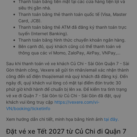
Thanh toán bằng tiền mặt tại các cửa hàng tiện lợi và
siêu thị gần nhà.
Thanh toán bằng thẻ thanh toán quốc tế (Visa, Master
Card, JCB).
Thanh toán bằng thẻ ATM đã đăng ký thanh toán trực
tuyến (Internet Banking).
Thanh toán bằng hình thức chuyển khoản ngân hàng.
Bên cạnh đó, quý khách cũng có thể thanh toán vé
thông qua các ví Momo, ZaloPay, AirPay, VNPay,…
Sau khi thanh toán vé xe khách Củ Chi - Sài Gòn Quận 7 - Sài
Gòn thành công, Vexere sẽ gửi tin nhắn/email xác nhận thành
công đến số điện thoại/email mà quý khách đã đăng ký. Đến
ngày đi, quý khách vui lòng có mặt tại điểm đón trước 30
phút giờ khởi hành để chuẩn bị lên xe. Để kiểm tra tình trạng
vé xe đi Quận 7 - Sài Gòn từ Củ Chi - Sài Gòn đã đặt, quý
khách vui lòng truy cập
https://vexere.com/vi-
VN/booking/ticketinfo
Xem hướng dẫn chi tiết, minh họa bằng hình ảnh
tại đây.
Đặt vé xe Tết 2027 từ Củ Chi đi Quận 7