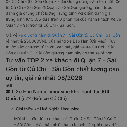
Xe Củ Chi - Sài Gòn Quận 7 - Sài Gòn giường nằm tốt nhất: Xe
từ Củ Chi - Sài Gòn đi Quận 7 - Sài Gòn giường nằm được
đánh giá chung chất lượng Trung bình với điểm đánh giá
trung bình từ 0.0/5 dựa trên 0 phản hồi của hành khách Xe về
Quận 7 - Sài Gòn từ Củ Chi - Sài Gòn.
Giá vé
xe giường nằm đi Quận 7 - Sài Gòn từ Củ Chi - Sài Gòn
rẻ nhất là 250000VND của hãng xe Bảo Hân (Cà Mau). Tùy
thuộc vào chương trình khuyến mãi, giá vé Xe Củ Chi - Sài
Gòn đi Quận 7 - Sài Gòn giường nằm này có thể sẽ rẻ hơn.
Tư vấn TOP 2 xe khách đi Quận 7 - Sài
Gòn từ Củ Chi - Sài Gòn chất lượng cao,
uy tín, giá rẻ nhất 08/2026
null
🚌 1. Xe Huệ Nghĩa Limousine khởi hành tại 904
Quốc Lộ 22 (Bến xe Củ Chi)
a. Giới thiệu xe Huệ Nghĩa Limousine
Mỗi khi nhắc đến xe khách đi Quận 7 - Sài Gòn từ Củ Chi
- Sài Gòn , chắc hẳn nhiều hành khách sẽ nghĩ ngay đến