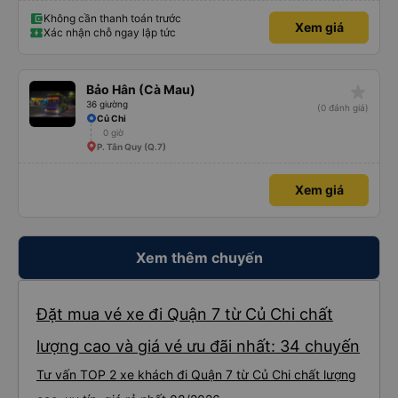
Không cần thanh toán trước
Xem giá
Xác nhận chỗ ngay lập tức
star_rate
Bảo Hân (Cà Mau)
36 giường
(0 đánh giá)
Củ Chi
0 giờ
P. Tân Quy (Q.7)
Xem giá
Xem thêm chuyến
Đặt mua vé xe đi Quận 7 từ Củ Chi chất
lượng cao và giá vé ưu đãi nhất: 34 chuyến
Tư vấn TOP 2 xe khách đi Quận 7 từ Củ Chi chất lượng