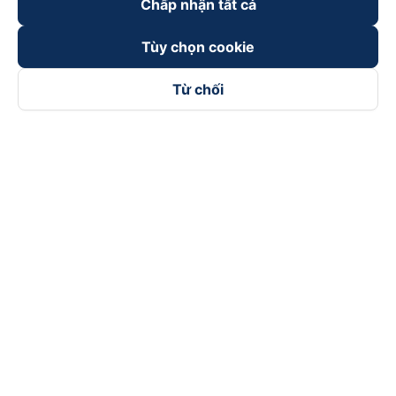
Chấp nhận tất cả
Tùy chọn cookie
Từ chối
Theo dõi chúng tôi trên
Facebook
Tiktok
Youtube
Công ty TNHH Thương Mại Dịch Vụ Vexere
Địa chỉ đăng ký kinh doanh: 8C Chữ Đồng Tử, Phường Tân
Sơn Nhất, TP. Hồ Chí Minh, Việt Nam
Địa chỉ
:
Lầu 2, toà nhà H3 Circo Hoàng Diệu, 384 Hoàng Diệu,
Phường Khánh Hội, TP Hồ Chí Minh, Việt Nam
Tầng 3, toà nhà 101 Láng Hạ, 101 Láng Hạ, Phường Láng, TP.
Hà Nội, Việt Nam
Giấy chứng nhận ĐKKD số 0315133726 do Sở KH và ĐT TP.
Hồ Chí Minh cấp lần đầu ngày 27/6/2018
Bản quyền © 2025 thuộc về Vexere.com