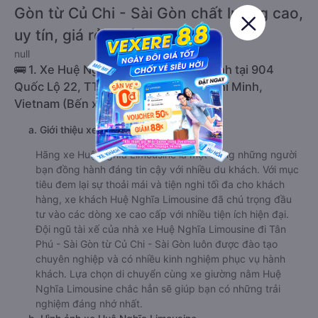
Gòn từ Củ Chi - Sài Gòn chất lượng cao,
uy tín, giá rẻ nhất 08/2026
null
🚌 1. Xe Huệ Nghĩa Limousine khởi hành tại 904
Quốc Lộ 22, TT. Củ Chi, Củ Chi, Hồ Chí Minh,
Vietnam (Bến xe Củ Chi)
a. Giới thiệu xe Huệ Nghĩa Limousine
Hãng xe Huệ Nghĩa Limousine là một trong những người
bạn đồng hành đáng tin cậy với nhiều du khách. Với mục
tiêu đem lại sự thoải mái và tiện nghi tối đa cho khách
hàng, xe khách Huệ Nghĩa Limousine đã chú trọng đầu
tư vào các dòng xe cao cấp với nhiều tiện ích hiện đại.
Đội ngũ tài xế của nhà xe Huệ Nghĩa Limousine đi Tân
Phú - Sài Gòn từ Củ Chi - Sài Gòn luôn được đào tạo
chuyên nghiệp và có nhiều kinh nghiệm phục vụ hành
khách. Lựa chọn di chuyển cùng xe giường nằm Huệ
Nghĩa Limousine chắc hẳn sẽ giúp bạn có những trải
nghiệm đáng nhớ nhất.