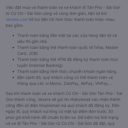
Việc đặt mua và thanh toán vé xe khách đi Tân Phú - Sài Gòn
từ Củ Chi - Sài Gòn cũng vô cùng đơn giản, tiện lợi khi
Vexere.com
hỗ trợ đến 06 hình thức thanh toán khác nhau
bao gồm:
Thanh toán bằng tiền mặt tại các cửa hàng tiện lợi và
siêu thị gần nhà.
Thanh toán bằng thẻ thanh toán quốc tế (Visa, Master
Card, JCB).
Thanh toán bằng thẻ ATM đã đăng ký thanh toán trực
tuyến (Internet Banking).
Thanh toán bằng hình thức chuyển khoản ngân hàng.
Bên cạnh đó, quý khách cũng có thể thanh toán vé
thông qua các ví Momo, ZaloPay, AirPay, VNPay,…
Sau khi thanh toán vé xe khách Củ Chi - Sài Gòn Tân Phú - Sài
Gòn thành công, Vexere sẽ gửi tin nhắn/email xác nhận thành
công đến số điện thoại/email mà quý khách đã đăng ký. Đến
ngày đi, quý khách vui lòng có mặt tại điểm đón trước 30
phút giờ khởi hành để chuẩn bị lên xe. Để kiểm tra tình trạng
vé xe đi Tân Phú - Sài Gòn từ Củ Chi - Sài Gòn đã đặt, quý