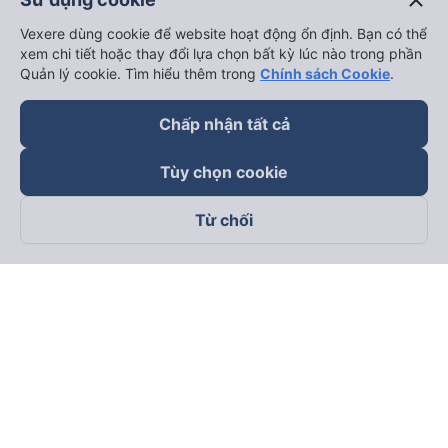
close
Vexere dùng cookie để website hoạt động ổn định. Bạn có thể
xem chi tiết hoặc thay đổi lựa chọn bất kỳ lúc nào trong phần
Quản lý cookie. Tìm hiểu thêm trong
Chính sách Cookie
.
Chấp nhận tất cả
Tùy chọn cookie
Từ chối
Theo dõi chúng tôi trên
Facebook
Tiktok
Youtube
Công ty TNHH Thương Mại Dịch Vụ Vexere
Địa chỉ đăng ký kinh doanh: 8C Chữ Đồng Tử, Phường Tân
Sơn Nhất, TP. Hồ Chí Minh, Việt Nam
Địa chỉ
:
Lầu 2, toà nhà H3 Circo Hoàng Diệu, 384 Hoàng Diệu,
Phường Khánh Hội, TP Hồ Chí Minh, Việt Nam