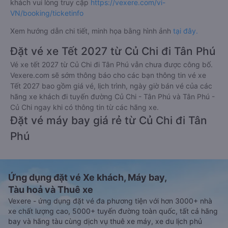
khách vui lòng truy cập
https://vexere.com/vi-
VN/booking/ticketinfo
Xem hướng dẫn chi tiết, minh họa bằng hình ảnh
tại đây.
Đặt vé xe Tết 2027 từ Củ Chi đi Tân Phú
Vé xe tết 2027 từ Củ Chi đi Tân Phú vẫn chưa được công bố.
Vexere.com sẽ sớm thông báo cho các bạn thông tin vé xe
Tết 2027 bao gồm giá vé, lịch trình, ngày giờ bán vé của các
hãng xe khách đi tuyến đường Củ Chi - Tân Phú và Tân Phú -
Củ Chi ngay khi có thông tin từ các hãng xe.
Đặt vé máy bay giá rẻ từ Củ Chi đi Tân
Phú
Ứng dụng đặt vé Xe khách, Máy bay,
Tàu hoả và Thuê xe
Vexere - ứng dụng đặt vé đa phương tiện với hơn 3000+ nhà
xe chất lượng cao, 5000+ tuyến đường toàn quốc, tất cả hãng
bay và hãng tàu cùng dịch vụ thuê xe máy, xe du lịch phủ