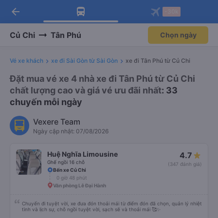
arrow_back
Tải app Vexere ngay!
Tải app Vexere
-30k
Mở app
Mở app
Nhận ưu đãi thành viên độc
-30k/ghế khi đặt vé máy bay qua
quyền
app
Củ Chi
Tân Phú
Chọn ngày
Vé xe khách
xe đi Sài Gòn từ Sài Gòn
xe đi Tân Phú từ Củ Chi
Đặt mua vé xe 4 nhà xe đi Tân Phú từ Củ Chi
chất lượng cao và giá vé ưu đãi nhất
: 33
chuyến mỗi ngày
Vexere Team
Ngày cập nhật: 07/08/2026
Huệ Nghĩa Limousine
4.7
Ghế ngồi 16 chỗ
(347 đánh giá)
Bến xe Củ Chi
0 giờ 48 phút
Văn phòng Lê Đại Hành
Chuyến đi tuyệt vời, xe đưa đón thoải mái từ điểm đón đã chọn, quản lý nhiệt
tình và lịch sự, chỗ ngồi tuyệt vời, sạch sẽ và thoải mái 🥰✨