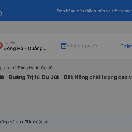
Đơn hàng của tôi
Mở bán vé trên Vexe
fo
Nơi đến
add
Nhập ngày đi
Thêm
xe đi Đông Hà từ Cư Jút
g
à - Quảng Trị từ Cư Jút - Đắk Nông chất lượng cao v
rống và ưu đãi khi đặt vé