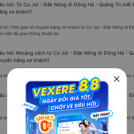
âu hỏi: Từ Cư Jút - Đắk Nông đi Đông Hà - Quảng Trị mất b
ằng xe khách?
rả lời: Thời gian di chuyển bằng xe khách từ Cư Jút - Đắk Nông đi Đ
ếu mật độ giao thông thuận lợi.
âu hỏi: Khoảng cách từ Cư Jút - Đắk Nông đi Đông Hà - Qu
huyển bằng xe khách?
rả lời: Đoạn đường đi Đông Hà - Quảng Trị từ Cư Jút - Đắk Nông có 
âu hỏi: Mỗi ngày có bao nhiêu chuyến xe khách Cư Jút - Đ
rả lời: Trung bình mỗi ngày có khoảng 3 chuyến xe bắt đầu từ 4:00 