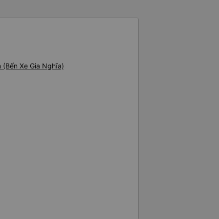
ơn sang đôi xong còn note là
 phòng đôi mà nằm một thì mỗi
e khách nhưng đủ để đánh giá
 (Bến Xe Gia Nghĩa)