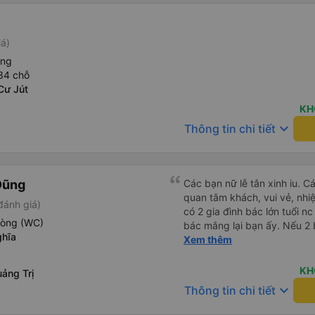
iá)
òng
34 chỗ
Cư Jút
KH
keyboard_arrow_down
Thông tin chi tiết
Dũng
Các bạn nữ lễ tân xinh iu. C
quan tâm khách, vui vẻ, nhiệt tình. Trong
đánh giá)
có 2 gia đình bác lớn tuổi nc
hòng (WC)
bác mắng lại bạn ấy. Nếu 2 
ghĩa
ngược lại nha. Bạn ấy nhắc n
Xem thêm
đến lỗi mình ngủ còn mơ đượ
nhau xuất hiện trong giấc mơ của mình luôn. Nên nếu bạn
KH
ảng Trị
bị phản ánh thì đừng trừ lươ
keyboard_arrow_down
Thông tin chi tiết
thì bảo bạn ấy liên hệ sđt c
đuôi 666, chuyến ĐH-NT ngày