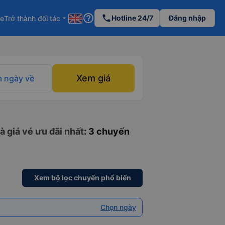
help_outline
phone
Hotline 24/7
Đăng nhập
re
Trở thành đối tác
arrow_drop_down
Xem giá
 ngày về
à giá vé ưu đãi nhất
: 3 chuyến
Xem bộ lọc chuyến phổ biến
Chọn ngày