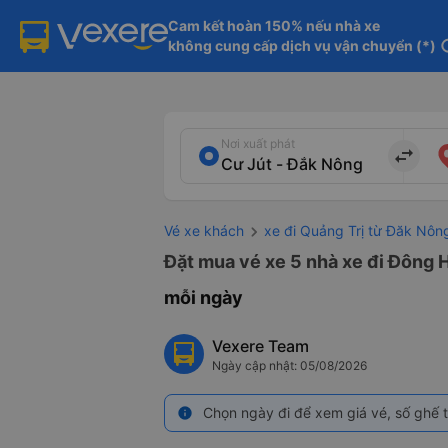
Cam kết hoàn 150% nếu nhà xe

không cung cấp dịch vụ vận chuyển (*)
in
Nơi xuất phát
import_export
Vé xe khách
xe đi Quảng Trị từ Đăk Nôn
Đặt mua vé xe 5 nhà xe đi Đông H
mỗi ngày
Vexere Team
Ngày cập nhật: 05/08/2026
Chọn ngày đi để xem giá vé, số ghế t
info