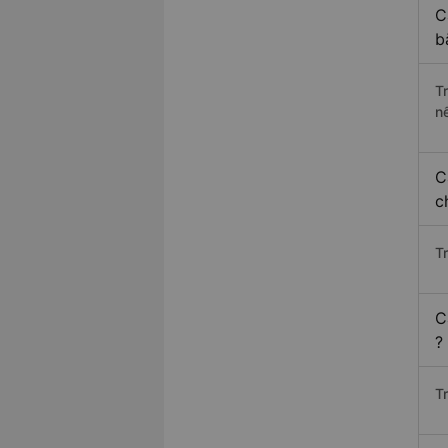
C
b
T
n
C
c
T
C
?
T