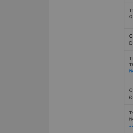
T
Q
C
Đ
T
T
N
C
Đ
T
N
J