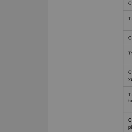
C
T
C
T
C
x
T
t
C
p