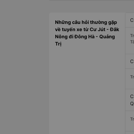
C
Những câu hỏi thường gặp
về tuyến xe từ Cư Jút - Đắk
T
Nông đi Đông Hà - Quảng
T
Trị
C
T
C
Q
Tr