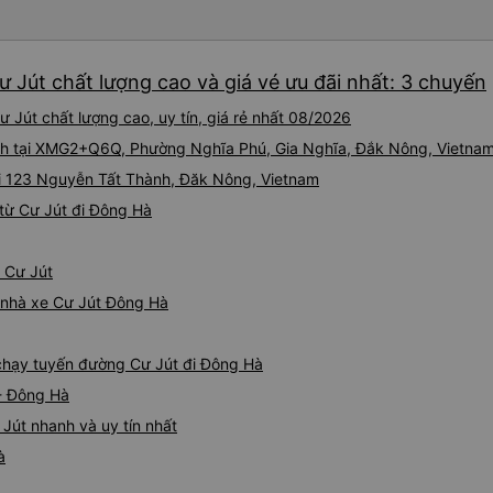
iu còn đổi cho mình phòng đ
(một mình) yêu luôn. Nhưng
lần xe rẽ 1 cái là ✈️ Ít đi x
 Jút chất lượng cao và giá vé ưu đãi nhất: 3 chuyến
10/10.
 Jút chất lượng cao, uy tín, giá rẻ nhất 08/2026
nh tại XMG2+Q6Q, Phường Nghĩa Phú, Gia Nghĩa, Đắk Nông, Vietnam
ại 123 Nguyễn Tất Thành, Đăk Nông, Vietnam
từ Cư Jút đi Đông Hà
ừ Cư Jút
á nhà xe Cư Jút Đông Hà
e chạy tuyến đường Cư Jút đi Đông Hà
 - Đông Hà
Jút nhanh và uy tín nhất
à