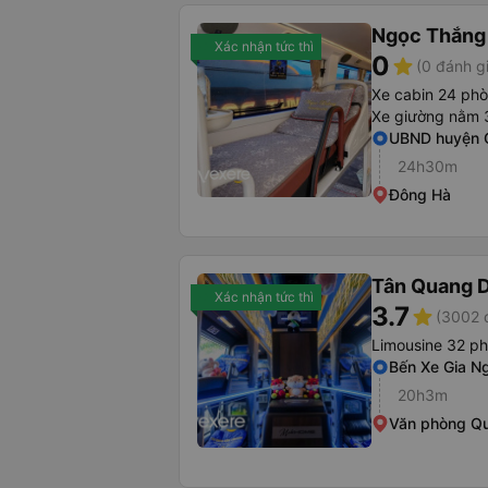
Ngọc Thắng
Xác nhận tức thì
0
star
(0 đánh g
Xe cabin 24 ph
Xe giường nằm 
UBND huyện 
24h30m
Đông Hà
Tân Quang 
Xác nhận tức thì
3.7
star
(3002 
Limousine 32 p
Bến Xe Gia N
20h3m
Văn phòng Qu