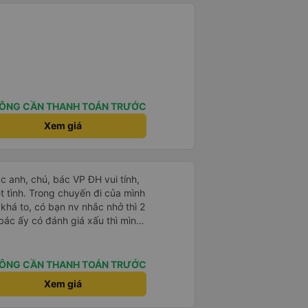
ÔNG CẦN THANH TOÁN TRƯỚC
Xem giá
ác anh, chú, bác VP ĐH vui tính,
 chuyến đi của mình
 khá to, có bạn nv nhắc nhở thì 2
bác ấy có đánh giá xấu thì mình
hở rất đúng. 2 bác nói rất to. To
c câu chuyện các bác nói với
 ấy
ÔNG CẦN THANH TOÁN TRƯỚC
ng bạn ấy nha. Nếu bạn ấy bị trừ
Xem giá
ủa mình, mình hỗ trợ ạ. Số mình
 16/1. À các bạn nữ lễ tân xinh