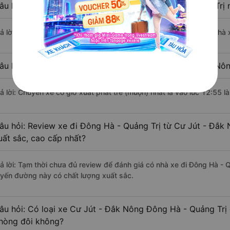
âu hỏi: Nhà xe đi Cư Jút - Đắk Nông Đông Hà - Quảng Trị 
rả lời: Chuyến xe có giờ xuất phát sớm nhất vào lúc 4:00 là của nhà
âu hỏi: Nhà xe đi Đông Hà - Quảng Trị từ Cư Jút - Đắk Nôn
rả lời: Chuyến xe có giờ xuất phát trễ (muộn) nhất là vào lúc 12:55 
âu hỏi: Review xe đi Đông Hà - Quảng Trị từ Cư Jút - Đắk 
uất sắc, cao cấp nhất?
rả lời: Tạm thời chưa đủ review để đánh giá có nhà xe đi Đông Hà - 
uyến đường này có chất lượng xuất sắc.
âu hỏi: Có loại xe Cư Jút - Đắk Nông Đông Hà - Quảng Trị 
hòng đôi không?