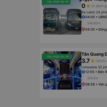
Xác nhận tức thì
0
star
(0 đánh g
Xe cabin 24 ph
04:00 • UBND
24h30m
04:30 • Đông
Tân Quang 
Xác nhận tức thì
3.7
star
(3005 
Limousine 32 p
12:55 • Bến X
20h3m
08:58 • Văn 