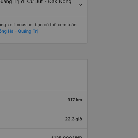
Quảng Trị đi Cư Jút - Đắk Nông
òng xe limousine, bạn có thể xem toàn
ông Hà - Quảng Trị
917 km
22.3 giờ
1.125.000 VNĐ