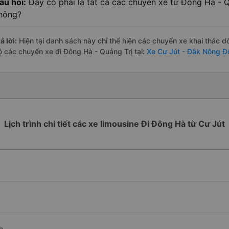
âu hỏi:
Đây có phải là tất cả các chuyến xe từ Đông Hà - 
hông?
ả lời:
Hiện tại danh sách này chỉ thể hiện các chuyến xe khai thác d
ộ các chuyến xe đi Đông Hà - Quảng Trị tại:
Xe Cư Jút - Đắk Nông Đ
Lịch trình chi tiết các xe limousine Đi Đông Hà từ Cư Jút
h