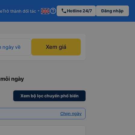
help_outline
phone
Hotline 24/7
Đăng nhập
re
Trở thành đối tác
arrow_drop_down
Xem giá
 ngày về
 mỗi ngày
Xem bộ lọc chuyến phổ biến
Chọn ngày