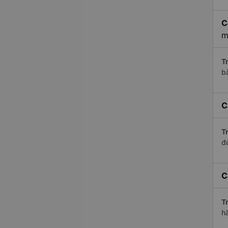
C
m
Tr
b
C
Tr
đ
C
Tr
h