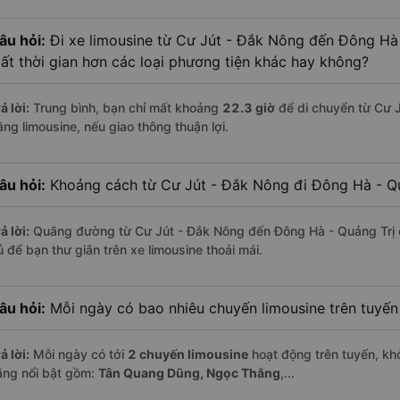
âu hỏi:
Đi xe limousine từ Cư Jút - Đắk Nông đến Đông Hà 
ất thời gian hơn các loại phương tiện khác hay không?
ả lời:
Trung bình, bạn chỉ mất khoảng
22.3 giờ
để di chuyển từ Cư 
ằng limousine, nếu giao thông thuận lợi.
âu hỏi:
Khoảng cách từ Cư Jút - Đắk Nông đi Đông Hà - Qu
ả lời:
Quãng đường từ Cư Jút - Đắk Nông đến Đông Hà - Quảng Trị 
ủ để bạn thư giãn trên xe limousine thoải mái.
âu hỏi:
Mỗi ngày có bao nhiêu chuyến limousine trên tuyế
ả lời:
Mỗi ngày có tới
2 chuyến limousine
hoạt động trên tuyến, khở
ãng nổi bật gồm:
Tân Quang Dũng, Ngọc Thắng
,...