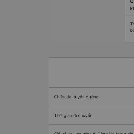
C
k
Tr
b
Chiều dài tuyến đường
Thời gian di chuyển
Giá vé xe limousine đi Đông Hà trung bìn