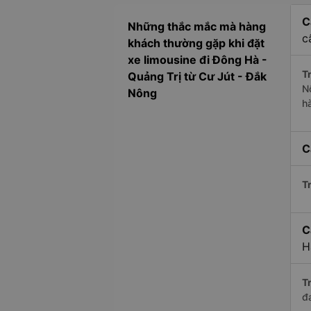
C
Những thắc mắc mà hàng
c
khách thường gặp khi đặt
xe limousine đi Đông Hà -
Tr
Quảng Trị từ Cư Jút - Đắk
N
Nông
h
C
Tr
C
H
Tr
đ