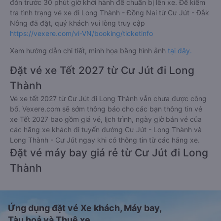
đón trước 30 phút giờ khởi hành để chuẩn bị lên xe. Để kiểm
tra tình trạng vé xe đi Long Thành - Đồng Nai từ Cư Jút - Đắk
Nông đã đặt, quý khách vui lòng truy cập
https://vexere.com/vi-VN/booking/ticketinfo
Xem hướng dẫn chi tiết, minh họa bằng hình ảnh
tại đây.
Đặt vé xe Tết 2027 từ Cư Jút đi Long
Thành
Vé xe tết 2027 từ Cư Jút đi Long Thành vẫn chưa được công
bố. Vexere.com sẽ sớm thông báo cho các bạn thông tin vé
xe Tết 2027 bao gồm giá vé, lịch trình, ngày giờ bán vé của
các hãng xe khách đi tuyến đường Cư Jút - Long Thành và
Long Thành - Cư Jút ngay khi có thông tin từ các hãng xe.
Đặt vé máy bay giá rẻ từ Cư Jút đi Long
Thành
Ứng dụng đặt vé Xe khách, Máy bay,
Tàu hoả và Thuê xe