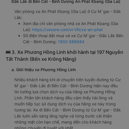
Đắk Lắk đi Bến Cát - Bình Dương An Phát Kbang (Gia Lai)
Văn phòng xe An Phát Kbang (Gia Lai) ở Cư M`gar - Đắk
Lắk:
Xem địa chỉ văn phòng nhà xe An Phát Kbang (Gia
Lai):
https://vexere.com/vi-VN/xe-an-phat
Số điện thoại đặt mua vé xe Cư M`gar - Đắk Lắk Bến
Cát - Bình Dương:
1900 888684
🚌 3. Xe Phương Hồng Linh khởi hành tại 197 Nguyễn
Tất Thành (Bến xe Krông Năng)
a. Giới thiệu xe Phương Hồng Linh
Nhiều khách hàng khi di chuyển trên tuyến đường từ Cư
M`gar - Đắk Lắk đi Bến Cát - Bình Dương hiện nay đều
tin tưởng lựa chọn dịch vụ của hãng xe Phương Hồng
Linh. Phần lớn khách hàng đều cảm thấy hài lòng và
muốn tiếp tục sử dụng dịch vụ của hãng xe này trong
tương lai. Xe đi Bến Cát - Bình Dương từ Cư M`gar - Đắk
Lắk luôn sẵn sàng lắng nghe và từng bước cải thiện
những mặt còn hạn chế, mang đến cho khách hàng
những chuyến đi tuyệt vời nhất.