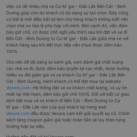
Việc có rất nhiều nhà xe Cư M`gar - Đắk Lắk Bến Cát - Bình
Dương giúp cho du khách có đa dạng sự lựa chọn. Đây cũng
có thể là một điều bất lợi làm cho hàng khách không biết nên
chọn nhà xe nào là phù hợp với mình. Bên cạnh đó, việc đảm
bảo giữ chỗ, có được chỗ ngồi yêu thích sau khi đặt vé xe đi
Bến Cát - Bình Dương từ Cư M`gar - Đắk Lắk giữa nhà xe với
khách hàng sau khi đặt trực tiếp vẫn chưa được đảm bảo
100%.
Cho nên để dễ dàng so sánh giá, xem đánh giá chất lượng
các nhà xe đi, được đảm bảo quyền lợi cao nhất, được hưởng
nhiều ưu đãi giảm giá vé xe khách Cư M`gar - Đắk Lắk Bến
Cát - Bình Dương, hành khách có thể đặt mua tại website
Vexere.com
- Hệ thống đặt vé xe khách chất lượng, và uy tín
nhất tại Việt Nam, đảm bảo giữ chỗ 100%. Đối với bất cứ giao
dịch đặt mua vé xe khách đi Bến Cát - Bình Dương từ Cư
M`gar - Đắk Lắk nào của quý khách tại trang web
Vexere.com
đều được Vexere cam kết giải quyết sự cố. Chính
sách tặng coupon giảm giá hoặc hoàn tiền sẽ tùy theo từng
trường hợp sự việc.
Hướng dẫn đặt vé tại Vexere.com: