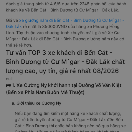
đánh giá trung bình từ 4.6/5 dựa trên 2245 phản hồi của hành
khách Xe về Bến Cát - Bình Dương từ Cư M`gar - Đắk Lắk.
Giá vé
xe giường nằm đi Bến Cát - Bình Dương từ Cư M`gar -
Đắk Lắk
rẻ nhất là 350000VND của hãng xe Phương Hồng
Linh. Tùy thuộc vào chương trình khuyến mãi, giá vé Xe Cư
M`gar - Đắk Lắk đi Bến Cát - Bình Dương giường nằm này có
thể sẽ rẻ hơn.
Tư vấn TOP 3 xe khách đi Bến Cát -
Bình Dương từ Cư M`gar - Đắk Lắk chất
lượng cao, uy tín, giá rẻ nhất 08/2026
null
🚌 1. Xe Cường Ny khởi hành tại Đường Võ Văn Kiệt
(Bến xe Phía Nam Buôn Mê Thuột)
a. Giới thiệu xe Cường Ny
Nếu bạn đang tìm kiếm một hãng xe khách chất lượng,
giá rẻ trên tuyến đường từ Cư M`gar - Đắk Lắk đến Bến
Cát - Bình Dương thì chắc hẳn không nên bỏ qua hãng xe
Cường Ny. Với mục tiêu trở thành hãng xe khách hàng