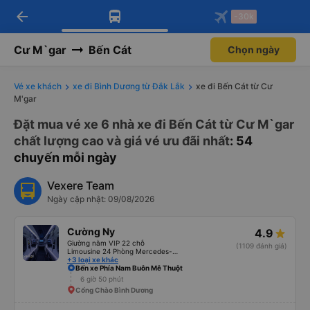
arrow_back
Tải app Vexere ngay!
Tải app Vexere
-30k
Mở app
Mở app
Nhận ưu đãi thành viên độc
-30k/ghế khi đặt vé máy bay qua
quyền
app
Cư M`gar
Bến Cát
Chọn ngày
Vé xe khách
xe đi Bình Dương từ Đắk Lắk
xe đi Bến Cát từ Cư
M'gar
Đặt mua vé xe 6 nhà xe đi Bến Cát từ Cư M`gar
chất lượng cao và giá vé ưu đãi nhất
: 54
chuyến mỗi ngày
Vexere Team
Ngày cập nhật: 09/08/2026
Cường Ny
4.9
Giường nằm VIP 22 chỗ
(1109 đánh giá)
Limousine 24 Phòng Mercedes- Benz
+3 loại xe khác
Bến xe Phía Nam Buôn Mê Thuột
6 giờ 50 phút
Cổng Chào Bình Dương