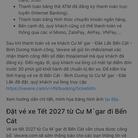
Thanh toán bằng thẻ ATM đã đăng ký thanh toán trực
tuyến (Internet Banking).
Thanh toán bằng hình thức chuyển khoản ngân hàng.
Bên cạnh đó, quý khách cũng có thể thanh toán vé
thông qua các ví Momo, ZaloPay, AirPay, VNPay,…
Sau khi thanh toán vé xe khách Cư M`gar - Đắk Lắk Bến Cát -
Bình Dương thành công, Vexere sẽ gửi tin nhắn/email xác
nhận thành công đến số điện thoại/email mà quý khách đã
đăng ký. Đến ngày đi, quý khách vui lòng có mặt tại điểm đón
trước 30 phút giờ khởi hành để chuẩn bị lên xe. Để kiểm tra
tình trạng vé xe đi Bến Cát - Bình Dương từ Cư M`gar - Đắk
Lắk đã đặt, quý khách vui lòng truy cập
https://vexere.com/vi-VN/booking/ticketinfo
Xem hướng dẫn chi tiết, minh họa bằng hình ảnh
tại đây.
Đặt vé xe Tết 2027 từ Cư M`gar đi Bến
Cát
Vé xe tết 2027 từ Cư M`gar đi Bến Cát vẫn chưa được công
bố. Vexere.com sẽ sớm thông báo cho các bạn thông tin vé