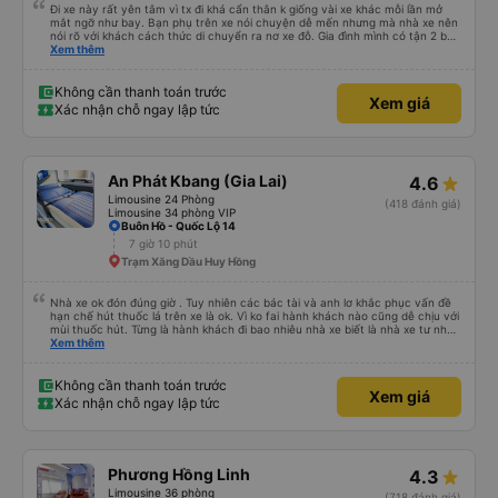
Đi xe này rất yên tâm vì tx đi khá cẩn thân k giống vài xe khác mỗi lần mở
mắt ngỡ như bay. Bạn phụ trên xe nói chuyện dễ mến nhưng mà nhà xe nên
nói rõ với khách cách thức di chuyển ra nơ xe đỗ. Gia đình mình có tận 2 bé
nhỏ tay xách nách mang mà mình bị xoay vòng vòng đi bộ đến khu đỗ xe thì
Xem thêm
chân chảy máo luôn é 🥲 còn lại 10 đỉm
Không cần thanh toán trước
Xem giá
Xác nhận chỗ ngay lập tức
An Phát Kbang (Gia Lai)
4.6
Limousine 24 Phòng
(418 đánh giá)
Limousine 34 phòng VIP
Buôn Hồ - Quốc Lộ 14
7 giờ 10 phút
Trạm Xăng Dầu Huy Hồng
Nhà xe ok đón đúng giờ . Tuy nhiên các bác tài và anh lơ khắc phục vấn đề
hạn chế hút thuốc lá trên xe là ok. Vì ko fai hành khách nào cũng dễ chịu với
mùi thuốc hút. Từng là hành khách đi bao nhiêu nhà xe biết là nhà xe tư nhân
, nhưng hãy theo cách vận hành của Phương Trang Busline, từ tổng đài cho
Xem thêm
tới nội quy... Vé có mắc 1 chúc cũng chấp nhận đc..
Không cần thanh toán trước
Xem giá
Xác nhận chỗ ngay lập tức
Phương Hồng Linh
4.3
Limousine 36 phòng
(718 đánh giá)