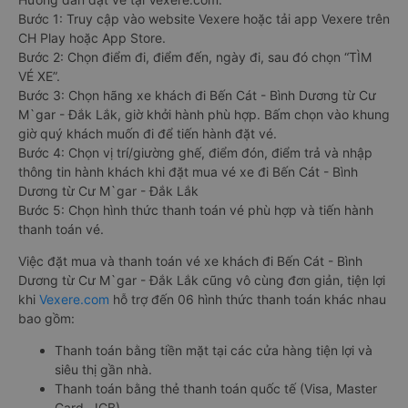
Bước 1: Truy cập vào website Vexere hoặc tải app Vexere trên
CH Play hoặc App Store.
Bước 2: Chọn điểm đi, điểm đến, ngày đi, sau đó chọn “TÌM
VÉ XE”.
Bước 3: Chọn hãng xe khách đi Bến Cát - Bình Dương từ Cư
M`gar - Đắk Lắk, giờ khởi hành phù hợp. Bấm chọn vào khung
giờ quý khách muốn đi để tiến hành đặt vé.
Bước 4: Chọn vị trí/giường ghế, điểm đón, điểm trả và nhập
thông tin hành khách khi đặt mua vé xe đi Bến Cát - Bình
Dương từ Cư M`gar - Đắk Lắk
Bước 5: Chọn hình thức thanh toán vé phù hợp và tiến hành
thanh toán vé.
Việc đặt mua và thanh toán vé xe khách đi Bến Cát - Bình
Dương từ Cư M`gar - Đắk Lắk cũng vô cùng đơn giản, tiện lợi
khi
Vexere.com
hỗ trợ đến 06 hình thức thanh toán khác nhau
bao gồm:
Thanh toán bằng tiền mặt tại các cửa hàng tiện lợi và
siêu thị gần nhà.
Thanh toán bằng thẻ thanh toán quốc tế (Visa, Master
Card, JCB).