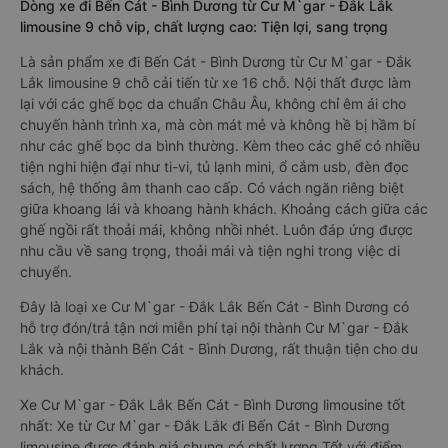
Dòng xe đi Bến Cát - Bình Dương từ Cư M`gar - Đắk Lắk
limousine 9 chỗ vip, chất lượng cao: Tiện lợi, sang trọng
Là sản phẩm xe đi Bến Cát - Bình Dương từ Cư M`gar - Đắk
Lắk limousine 9 chỗ cải tiến từ xe 16 chỗ. Nội thất được làm
lại với các ghế bọc da chuẩn Châu Âu, không chỉ êm ái cho
chuyến hành trình xa, mà còn mát mẻ và không hề bị hầm bí
như các ghế bọc da bình thường. Kèm theo các ghế có nhiều
tiện nghi hiện đại như ti-vi, tủ lạnh mini, ổ cắm usb, đèn đọc
sách, hệ thống âm thanh cao cấp. Có vách ngăn riêng biệt
giữa khoang lái và khoang hành khách. Khoảng cách giữa các
ghế ngồi rất thoải mái, không nhồi nhét. Luôn đáp ứng được
nhu cầu về sang trọng, thoải mái và tiện nghi trong việc di
chuyển.
Đây là loại xe Cư M`gar - Đắk Lắk Bến Cát - Bình Dương có
hỗ trợ đón/trả tận nơi miễn phí tại nội thành Cư M`gar - Đắk
Lắk và nội thành Bến Cát - Bình Dương, rất thuận tiện cho du
khách.
Xe Cư M`gar - Đắk Lắk Bến Cát - Bình Dương limousine tốt
nhất: Xe từ Cư M`gar - Đắk Lắk đi Bến Cát - Bình Dương
limousine được đánh giá chung có chất lượng Tốt với điểm