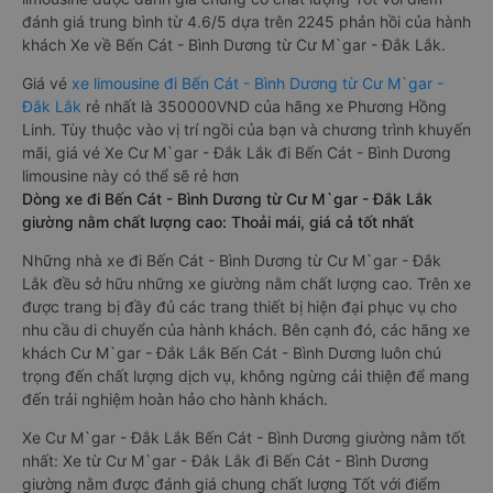
đánh giá trung bình từ 4.6/5 dựa trên 2245 phản hồi của hành
khách Xe về Bến Cát - Bình Dương từ Cư M`gar - Đắk Lắk.
Giá vé
xe limousine đi Bến Cát - Bình Dương từ Cư M`gar -
Đắk Lắk
rẻ nhất là 350000VND của hãng xe Phương Hồng
Linh. Tùy thuộc vào vị trí ngồi của bạn và chương trình khuyến
mãi, giá vé Xe Cư M`gar - Đắk Lắk đi Bến Cát - Bình Dương
limousine này có thể sẽ rẻ hơn
Dòng xe đi Bến Cát - Bình Dương từ Cư M`gar - Đắk Lắk
giường nằm chất lượng cao: Thoải mái, giá cả tốt nhất
Những nhà xe đi Bến Cát - Bình Dương từ Cư M`gar - Đắk
Lắk đều sở hữu những xe giường nằm chất lượng cao. Trên xe
được trang bị đầy đủ các trang thiết bị hiện đại phục vụ cho
nhu cầu di chuyển của hành khách. Bên cạnh đó, các hãng xe
khách Cư M`gar - Đắk Lắk Bến Cát - Bình Dương luôn chú
trọng đến chất lượng dịch vụ, không ngừng cải thiện để mang
đến trải nghiệm hoàn hảo cho hành khách.
Xe Cư M`gar - Đắk Lắk Bến Cát - Bình Dương giường nằm tốt
nhất: Xe từ Cư M`gar - Đắk Lắk đi Bến Cát - Bình Dương
giường nằm được đánh giá chung chất lượng Tốt với điểm