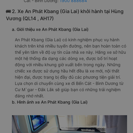
Cát - Bình Dương:
1900 888684
🚌 2. Xe An Phát Kbang (Gia Lai) khởi hành tại Hùng
Vương (QL14 , AH17)
a. Giới thiệu xe An Phát Kbang (Gia Lai)
An Phát Kbang (Gia Lai) có kinh nghiệm phục vụ hành
khách trên khá nhiều tuyến đường, nên bạn hoàn toàn có
thể yên tâm về độ uy tín của nhà xe này. Hãng xe sở hữu
một hệ thống đa dạng các dòng xe, được bố trí hoạt
động với nhiều khung giờ xuất bến trong ngày. Những
chiếc xe được sử dụng hầu hết đều là xe mới, nội thất
hiện đại, được trang bị đầy đủ các phương tiện giải trí.
Lựa chọn di chuyển cùng xe đi Bến Cát - Bình Dương từ
Cư M`gar - Đắk Lắk sẽ giúp bạn có những trải nghiệm
đáng nhớ nhất.
b. Hình ảnh xe An Phát Kbang (Gia Lai)