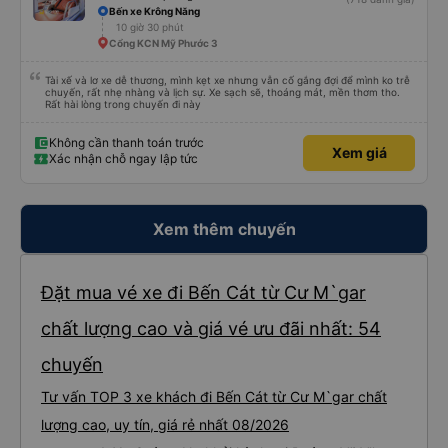
Bến xe Krông Năng
10 giờ 30 phút
Cổng KCN Mỹ Phước 3
Tài xế và lơ xe dễ thương, mình kẹt xe nhưng vẫn cố gắng đợi để mình ko trễ
chuyến, rất nhẹ nhàng và lịch sự. Xe sạch sẽ, thoáng mát, mền thơm tho.
Rất hài lòng trong chuyến đi này
Không cần thanh toán trước
Xem giá
Xác nhận chỗ ngay lập tức
Xem thêm chuyến
Đặt mua vé xe đi Bến Cát từ Cư M`gar
chất lượng cao và giá vé ưu đãi nhất: 54
chuyến
Tư vấn TOP 3 xe khách đi Bến Cát từ Cư M`gar chất
lượng cao, uy tín, giá rẻ nhất 08/2026