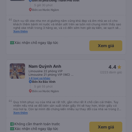
Bến xe phía Đông Thành Phố Vinh
5 giờ 30 phút
Bến xe Nước Ngầm
Dịch vụ rất oke nha mn ơi giường nằm cũng khá đẹp và êm nhà xe có cho
khách thêm bánh mì nước và khăn ướt trên xe luôn nói chung mình thấy sao
nghệ oke nhất trong 3 hãng xe, và có đến sớm hơn giờ dự kiến, xe sạch sẽ
đén đóm cũng đẹp kk nói chung ấn tượng tốt về nhà xe
Xem thêm
Xác nhận chỗ ngay lập tức
Xem giá
Nam Quỳnh Anh
4.4
Limousine 22 phòng VIP
(2223 đánh giá)
Limousine 21 phòng VIP (WC) mới
+4 loại xe khác
Bến Xe Bắc Vinh
5 giờ 55 phút
Bến xe Nước Ngầm
Quy trình phục vụ của nhà xe rất tốt, gần như rất ít chỗ cần cải thiện. Tuy
nhiên nếu nhà xe đổi bên sản xuất khăn giấy thì sẽ hay hơn, khăn giấy có
mùi hơi lạ. Còn lại mình đã chứng kiến nhiều sự thay đổi của nhà xe trong 2
tháng vừa rồi: tài xế và phụ xe ngày càng thân thiện, quy trình phục vụ rõ
Xem thêm
ràng và phục vụ nhanh chóng, đã giải quyết điểm nghẽn trung chuyển ở Hà
Nội khi đã phân vùng từng xe
Không cần thanh toán trước
Xem giá
Xác nhận chỗ ngay lập tức