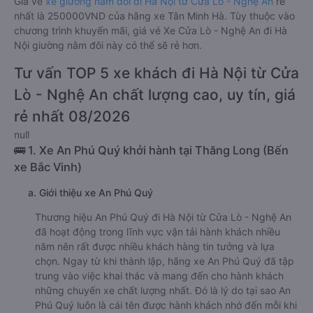
Giá vé
xe giường nằm đôi đi Hà Nội từ Cửa Lò - Nghệ An
rẻ
nhất là 250000VND của hãng xe Tân Minh Hà. Tùy thuộc vào
chương trình khuyến mãi, giá vé Xe Cửa Lò - Nghệ An đi Hà
Nội giường nằm đôi này có thể sẽ rẻ hơn.
Tư vấn TOP 5 xe khách đi Hà Nội từ Cửa
Lò - Nghệ An chất lượng cao, uy tín, giá
rẻ nhất 08/2026
null
🚌 1. Xe An Phú Quý khởi hành tại Thăng Long (Bến
xe Bắc Vinh)
a. Giới thiệu xe An Phú Quý
Thương hiệu An Phú Quý đi Hà Nội từ Cửa Lò - Nghệ An
đã hoạt động trong lĩnh vực vận tải hành khách nhiều
năm nên rất được nhiều khách hàng tin tưởng và lựa
chọn. Ngay từ khi thành lập, hãng xe An Phú Quý đã tập
trung vào việc khai thác và mang đến cho hành khách
những chuyến xe chất lượng nhất. Đó là lý do tại sao An
Phú Quý luôn là cái tên được hành khách nhớ đến mỗi khi