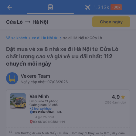
arrow_back
Tải app Vexere ngay!
Tải app Vexere
1.313
k
-30k
Mở app
Mở app
Nhận ưu đãi thành viên độc
-30k/ghế khi đặt vé máy bay qua
quyền
app
Cửa Lò
Hà Nội
Chọn ngày
Vé xe khách
xe đi Hà Nội từ
xe đi Hà Nội từ Cửa Lò
Đặt mua vé xe 8 nhà xe đi Hà Nội từ Cửa Lò
chất lượng cao và giá vé ưu đãi nhất
: 112
chuyến mỗi ngày
Vexere Team
Ngày cập nhật: 07/08/2026
Văn Minh
4.9
Limousine 21 phòng
(365 đánh giá)
Giường nằm 38 chỗ
+2 loại xe khác
BX PHÍA ĐÔNG - NA
4 giờ 25 phút
BX NƯỚC NGẦM - HN
Bình thường đi Văn Minh thấy OK lắm . Hôm nay đi thấy ko ok lắm , dây cắm