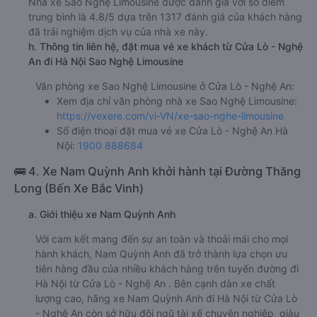
Nhà xe Sao Nghệ Limousine được đánh giá với số điểm
trung bình là 4.8/5 dựa trên 1317 đánh giá của khách hàng
đã trải nghiệm dịch vụ của nhà xe này.
h. Thông tin liên hệ, đặt mua vé xe khách từ Cửa Lò - Nghệ
An đi Hà Nội Sao Nghệ Limousine
Văn phòng xe Sao Nghệ Limousine ở Cửa Lò - Nghệ An:
Xem địa chỉ văn phòng nhà xe Sao Nghệ Limousine:
https://vexere.com/vi-VN/xe-sao-nghe-limousine
Số điện thoại đặt mua vé xe Cửa Lò - Nghệ An Hà
Nội:
1900 888684
🚌 4. Xe Nam Quỳnh Anh khởi hành tại Đường Thăng
Long (Bến Xe Bắc Vinh)
a. Giới thiệu xe Nam Quỳnh Anh
Với cam kết mang đến sự an toàn và thoải mái cho mọi
hành khách, Nam Quỳnh Anh đã trở thành lựa chọn ưu
tiên hàng đầu của nhiều khách hàng trên tuyến đường đi
Hà Nội từ Cửa Lò - Nghệ An . Bên cạnh dàn xe chất
lượng cao, hãng xe Nam Quỳnh Anh đi Hà Nội từ Cửa Lò
- Nghệ An còn sở hữu đội ngũ tài xế chuyên nghiệp, giàu