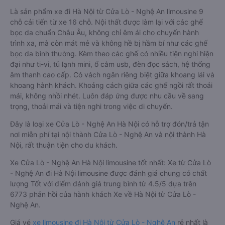
Là sản phẩm xe đi Hà Nội từ Cửa Lò - Nghệ An limousine 9
chỗ cải tiến từ xe 16 chỗ. Nội thất được làm lại với các ghế
bọc da chuẩn Châu Âu, không chỉ êm ái cho chuyến hành
trình xa, mà còn mát mẻ và không hề bị hầm bí như các ghế
bọc da bình thường. Kèm theo các ghế có nhiều tiện nghi hiện
đại như ti-vi, tủ lạnh mini, ổ cắm usb, đèn đọc sách, hệ thống
âm thanh cao cấp. Có vách ngăn riêng biệt giữa khoang lái và
khoang hành khách. Khoảng cách giữa các ghế ngồi rất thoải
mái, không nhồi nhét. Luôn đáp ứng được nhu cầu về sang
trọng, thoải mái và tiện nghi trong việc di chuyển.
Đây là loại xe Cửa Lò - Nghệ An Hà Nội có hỗ trợ đón/trả tận
nơi miễn phí tại nội thành Cửa Lò - Nghệ An và nội thành Hà
Nội, rất thuận tiện cho du khách.
Xe Cửa Lò - Nghệ An Hà Nội limousine tốt nhất: Xe từ Cửa Lò
- Nghệ An đi Hà Nội limousine được đánh giá chung có chất
lượng Tốt với điểm đánh giá trung bình từ 4.5/5 dựa trên
6773 phản hồi của hành khách Xe về Hà Nội từ Cửa Lò -
Nghệ An.
Giá vé
xe limousine đi Hà Nội từ Cửa Lò - Nghệ An
rẻ nhất là