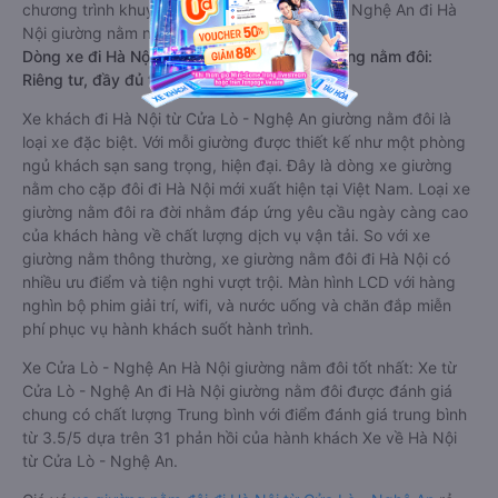
chương trình khuyến mãi, giá vé Xe Cửa Lò - Nghệ An đi Hà
Nội giường nằm này có thể sẽ rẻ hơn.
Dòng xe đi Hà Nội từ Cửa Lò - Nghệ An giường nằm đôi:
Riêng tư, đầy đủ tiện nghi
Xe khách đi Hà Nội từ Cửa Lò - Nghệ An giường nằm đôi là
loại xe đặc biệt. Với mỗi giường được thiết kế như một phòng
ngủ khách sạn sang trọng, hiện đại. Đây là dòng xe giường
nằm cho cặp đôi đi Hà Nội mới xuất hiện tại Việt Nam. Loại xe
giường nằm đôi ra đời nhằm đáp ứng yêu cầu ngày càng cao
của khách hàng về chất lượng dịch vụ vận tải. So với xe
giường nằm thông thường, xe giường nằm đôi đi Hà Nội có
nhiều ưu điểm và tiện nghi vượt trội. Màn hình LCD với hàng
nghìn bộ phim giải trí, wifi, và nước uống và chăn đắp miễn
phí phục vụ hành khách suốt hành trình.
Xe Cửa Lò - Nghệ An Hà Nội giường nằm đôi tốt nhất: Xe từ
Cửa Lò - Nghệ An đi Hà Nội giường nằm đôi được đánh giá
chung có chất lượng Trung bình với điểm đánh giá trung bình
từ 3.5/5 dựa trên 31 phản hồi của hành khách Xe về Hà Nội
từ Cửa Lò - Nghệ An.