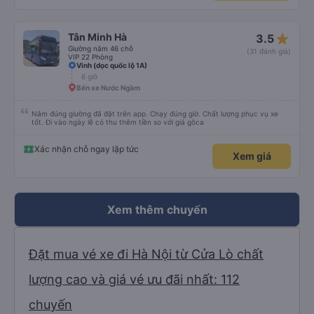
star_rate
Tân Minh Hà
3.5
Giường nằm 46 chỗ
(31 đánh giá)
VIP 22 Phòng
Vinh (dọc quốc lộ 1A)
6 giờ
Bến xe Nước Ngầm
Nằm đúng giường đã đặt trên app. Chạy đúng giờ. Chất lượng phục vụ xe
tốt. Đi vào ngày lễ có thu thêm tiền so với giá gôca
Xác nhận chỗ ngay lập tức
Xem giá
Xem thêm chuyến
Đặt mua vé xe đi Hà Nội từ Cửa Lò chất
lượng cao và giá vé ưu đãi nhất: 112
chuyến