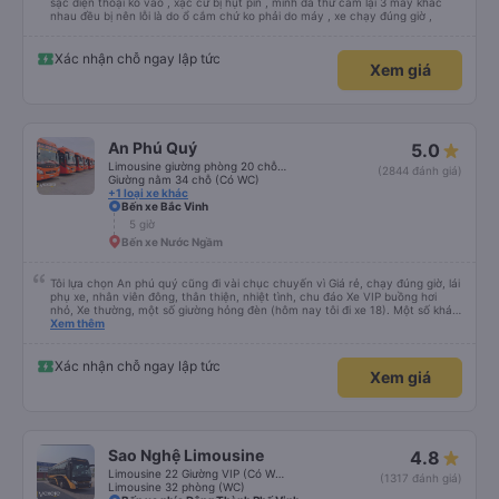
sạc điện thoại ko vào , xạc cứ bị hụt pin , mình đã thử cắm lại 3 máy khác
nhau đều bị nên lỗi là do ổ cắm chứ ko phải do máy , xe chạy đúng giờ ,
Xác nhận chỗ ngay lập tức
Xem giá
An Phú Quý
5.0
Limousine giường phòng 20 chỗ (Có WC)
(2844 đánh giá)
Giường nằm 34 chỗ (Có WC)
+1 loại xe khác
Bến xe Bắc Vinh
5 giờ
Bến xe Nước Ngầm
Tôi lựa chọn An phú quý cũng đi vài chục chuyến vì Giá rẻ, chạy đúng giờ, lái
phụ xe, nhân viên đông, thân thiện, nhiệt tình, chu đáo Xe VIP buồng hơi
nhỏ, Xe thường, một số giường hỏng đèn (hôm nay tôi đi xe 18). Một số khác
cửa gió điều hoà (cửa cuộn) nút kẹt, khá lạnh. Tuy nhiên, về lâu dài tôi vẫn
Xem thêm
chọn An Phú Quý. Cảm ơn nhà xe
Xác nhận chỗ ngay lập tức
Xem giá
Sao Nghệ Limousine
4.8
Limousine 22 Giường VIP (Có WC)
(1317 đánh giá)
Limousine 32 phòng (WC)