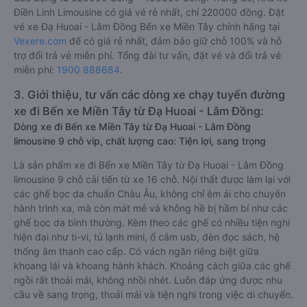
Điền Linh Limousine có giá vé rẻ nhất, chỉ 220000 đồng. Đặt
vé xe Đạ Huoai - Lâm Đồng Bến xe Miền Tây chính hãng tại
Vexere.com
để có giá rẻ nhất, đảm bảo giữ chỗ 100% và hỗ
trợ đổi trả vé miễn phí. Tổng đài tư vấn, đặt vé và đổi trả vé
miễn phí:
1900 888684
.
3. Giới thiệu, tư vấn các dòng xe chạy tuyến đường
xe đi Bến xe Miền Tây từ Đạ Huoai - Lâm Đồng:
Dòng xe đi Bến xe Miền Tây từ Đạ Huoai - Lâm Đồng
limousine 9 chỗ vip, chất lượng cao: Tiện lợi, sang trọng
Là sản phẩm xe đi Bến xe Miền Tây từ Đạ Huoai - Lâm Đồng
limousine 9 chỗ cải tiến từ xe 16 chỗ. Nội thất được làm lại với
các ghế bọc da chuẩn Châu Âu, không chỉ êm ái cho chuyến
hành trình xa, mà còn mát mẻ và không hề bị hầm bí như các
ghế bọc da bình thường. Kèm theo các ghế có nhiều tiện nghi
hiện đại như ti-vi, tủ lạnh mini, ổ cắm usb, đèn đọc sách, hệ
thống âm thanh cao cấp. Có vách ngăn riêng biệt giữa
khoang lái và khoang hành khách. Khoảng cách giữa các ghế
ngồi rất thoải mái, không nhồi nhét. Luôn đáp ứng được nhu
cầu về sang trọng, thoải mái và tiện nghi trong việc di chuyển.