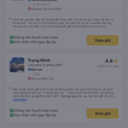
5 giờ 5 phút
Sân bay Tân Sơn Nhất
mình đc gọi báo đầy đủ khi giờ đón thay đổi, tài xế lịch sự, chạy rất êm và
thoải mái. Trên xe có hành khách gây khó dễ cho tài xế và phiền mọi ng,
nhưng chú vẫn biết xử lý tình huống để giữ k khí thoải mái cho cả xe.
Không cần thanh toán trước
Xem giá
Xác nhận chỗ ngay lập tức
Trọng Minh
4.8
Limousine 21 phòng (WC)
(2655 đánh giá)
Bảo Lộc
5 giờ
Bến xe Miền Tây
Đây là bài đánh giá của tôi khi tôi đang phân vân giữa 50 công ty xe buýt
hoạt động tại Đà Lạt. **Tuyến Đà Lạt - Thành phố Hồ Chí Minh, xe giường
nằm đôi nhỏ, xe giường nằm VIP**. &gt;&gt;&gt;Lên xe: Sau khi đặt vé, tôi
nhận được email yêu cầu số điện thoại/WhatsApp. Sau đó, vào ngày trước
Xem thêm
khi khởi hành, tôi nhận được một tin nhắn WhatsApp tuyệt vời, bằng tiếng
Anh, hướng dẫn chính xác những việc cần làm vào ngày hôm sau. Tin nhắn
cho biết địa điểm, biển số xe buýt và dặn tôi chụp ảnh khi đến nơi để tài xế
Không cần thanh toán trước
Xem giá
có thể tìm thấy tôi. Tất cả điều này hoạt động rất tốt và hoàn toàn giúp tôi
Xác nhận chỗ ngay lập tức
giảm bớt căng thẳng khi phải tìm một vị trí cụ thể trong bến xe lớn mà không
thể đọc được gì. Khi lên xe, tôi cởi giày và cho vào túi được cung cấp, sau đó
mang túi này vào khoang ngủ. &gt;&gt;&gt;Chuyến đi: Tài xế của chúng tôi
rất tuyệt vời. Tôi cảm thấy an toàn suốt cả chuyến đi. Tất cả các thông báo