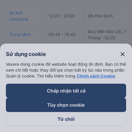
h. Thông tin liên hệ, đặt mua vé xe khách từ Đạ Huoai -
Lâm Đồng đi Bến xe Miền Tây Điền Linh Limousine
Văn phòng xe Điền Linh Limousine ở Đạ Huoai - Lâm
Đồng:
Xem địa chỉ văn phòng nhà xe Điền Linh Limousine:
https://vexere.com/vi-VN/xe-dien-linh-limousine
Số điện thoại đặt mua vé xe Đạ Huoai - Lâm Đồng
Bến xe Miền Tây:
1900 888684
close
Sử dụng cookie
Vexere dùng cookie để website hoạt động ổn định. Bạn có thể
xem chi tiết hoặc thay đổi lựa chọn bất kỳ lúc nào trong phần
Quản lý cookie. Tìm hiểu thêm trong
Chính sách Cookie
.
Bảng tổng hợp thông tin nh
Chấp nhận tất cả
Tùy chọn cookie
Từ chối
Giờ
Nhà xe
Điểm đi