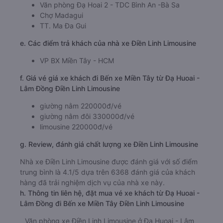
nhân viên tư vấn nhiệt tình, tài xế giàu kinh nghiệm và xe
khách chất lượng cao. Dàn xe của nhà xe Điền Linh
Limousine đi Bến xe Miền Tây từ Đạ Huoai - Lâm Đồng
được trang bị đầy đủ tiện nghi như điều hòa, nước uống,
wifi tốc độ cao miễn phí, giúp hành khách có một chuyến
đi thoải mái và thư giãn. Đặc biệt, lái xe của nhà xe Điền
Linh Limousine đều rất tuân thủ luật giao thông, đảm bảo
an toàn cho hành khách.
b. Hình ảnh xe Điền Linh Limousine
c. Lộ trình, giờ khởi hành và giờ kết thúc của xe khách
Điền Linh Limousine
Giờ xuất phát ở Đạ Huoai - Lâm Đồng: 01:30, 01:35,
02:30, 15:55, 17:20, 00:00, 00:05, 00:50, 01:05,
01:20
Giờ đến nơi ở Bến xe Miền Tây: 7:18, 7:23, 8:18,
21:43, 23:08, 5:48, 5:53, 6:38, 6:53, 7:08
Thời gian chạy từ Đạ Huoai - Lâm Đồng đi Bến xe
Miền Tây của nhà xe
Điền Linh Limousine
khoảng: