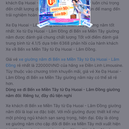
khách Đạ Huoai - Lâm Đồng Bến xe Miền Tây luôn chú trọng
đến chất lượng dịch vụ, không ngừng cải thiện để mang đến
trải nghiệm hoàn hảo cho hành khách.
Xe Đạ Huoai - Lâm Đồng Bến xe Miền Tây giường nằm tốt
nhất: Xe từ Đạ Huoai - Lâm Đồng đi Bến xe Miền Tây giường
nằm được đánh giá chung chất lượng Tốt với điểm đánh giá
trung bình từ 4.1/5 dựa trên 6368 phản hồi của hành khách
Xe về Bến xe Miền Tây từ Đạ Huoai - Lâm Đồng.
Giá vé
xe giường nằm đi Bến xe Miền Tây từ Đạ Huoai - Lâm
Đồng
rẻ nhất là 220000VND của hãng xe Điền Linh Limousine.
Tùy thuộc vào chương trình khuyến mãi, giá vé Xe Đạ Huoai -
Lâm Đồng đi Bến xe Miền Tây giường nằm này có thể sẽ rẻ
hơn.
Dòng xe đi Bến xe Miền Tây từ Đạ Huoai - Lâm Đồng giường
nằm đôi: Riêng tư, đầy đủ tiện nghi
Xe khách đi Bến xe Miền Tây từ Đạ Huoai - Lâm Đồng giường
nằm đôi là loại xe đặc biệt. Với mỗi giường được thiết kế như
một phòng ngủ khách sạn sang trọng, hiện đại. Đây là dòng
xe giường nằm cho cặp đôi đi Bến xe Miền Tây mới xuất hiện