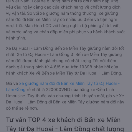
tại Việt Nam. Loại xe giường nằm đôi ra đời nhằm đáp ứng
yêu cầu ngày càng cao của khách hàng về chất lượng dịch
vụ vận tải. So với xe giường nằm thông thường, xe giường
nằm đôi đi Bến xe Miền Tây có nhiều ưu điểm và tiện nghi
vượt trội. Màn hình LCD với hàng nghìn bộ phim giải trí, wifi,
và nước uống và chăn đắp miễn phí phục vụ hành khách suốt
hành trình.
Xe Đạ Huoai - Lâm Đồng Bến xe Miền Tây giường nằm đôi tốt
nhất: Xe từ Đạ Huoai - Lâm Đồng đi Bến xe Miền Tây giường
nằm đôi được đánh giá chung có chất lượng Tốt với điểm
đánh giá trung bình từ 4.6/5 dựa trên 19398 phản hồi của
hành khách Xe về Bến xe Miền Tây từ Đạ Huoai - Lâm Đồng.
Giá vé
xe giường nằm đôi đi Bến xe Miền Tây từ Đạ Huoai -
Lâm Đồng
rẻ nhất là 220000VND của hãng xe Điền Linh
Limousine. Tùy thuộc vào chương trình khuyến mãi, giá vé Xe
Đạ Huoai - Lâm Đồng đi Bến xe Miền Tây giường nằm đôi này
có thể sẽ rẻ hơn.
Tư vấn TOP 4 xe khách đi Bến xe Miền
Tây từ Đạ Huoai - Lâm Đồng chất lượng