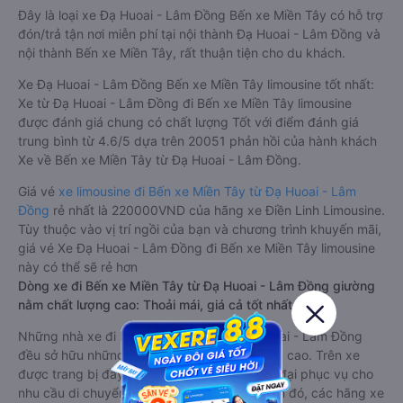
Đây là loại xe Đạ Huoai - Lâm Đồng Bến xe Miền Tây có hỗ trợ
đón/trả tận nơi miễn phí tại nội thành Đạ Huoai - Lâm Đồng và
nội thành Bến xe Miền Tây, rất thuận tiện cho du khách.
Xe Đạ Huoai - Lâm Đồng Bến xe Miền Tây limousine tốt nhất:
Xe từ Đạ Huoai - Lâm Đồng đi Bến xe Miền Tây limousine
được đánh giá chung có chất lượng Tốt với điểm đánh giá
trung bình từ 4.6/5 dựa trên 20051 phản hồi của hành khách
Xe về Bến xe Miền Tây từ Đạ Huoai - Lâm Đồng.
Giá vé
xe limousine đi Bến xe Miền Tây từ Đạ Huoai - Lâm
Đồng
rẻ nhất là 220000VND của hãng xe Điền Linh Limousine.
Tùy thuộc vào vị trí ngồi của bạn và chương trình khuyến mãi,
giá vé Xe Đạ Huoai - Lâm Đồng đi Bến xe Miền Tây limousine
này có thể sẽ rẻ hơn
Dòng xe đi Bến xe Miền Tây từ Đạ Huoai - Lâm Đồng giường
nằm chất lượng cao: Thoải mái, giá cả tốt nhất
Những nhà xe đi Bến xe Miền Tây từ Đạ Huoai - Lâm Đồng
đều sở hữu những xe giường nằm chất lượng cao. Trên xe
được trang bị đầy đủ các trang thiết bị hiện đại phục vụ cho
nhu cầu di chuyển của hành khách. Bên cạnh đó, các hãng xe