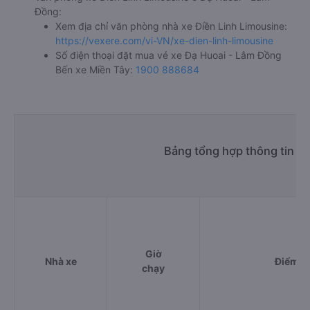
5.8 giờ
d. Các điểm đón khách của nhà xe Điền Linh Limousine
Văn phòng Đạ Hoai 2 - TDC Bình An -Bà Sa
Chợ Madagui
TT. Ma Đa Gui
e. Các điểm trả khách của nhà xe Điền Linh Limousine
VP BX Miền Tây - HCM
f. Giá vé giá xe khách đi Bến xe Miền Tây từ Đạ Huoai -
Lâm Đồng Điền Linh Limousine
giường nằm 220000đ/vé
giường nằm đôi 330000đ/vé
limousine 220000đ/vé
g. Review, đánh giá chất lượng xe Điền Linh Limousine
Nhà xe Điền Linh Limousine được đánh giá với số điểm
trung bình là 4.1/5 dựa trên 6368 đánh giá của khách
hàng đã trải nghiệm dịch vụ của nhà xe này.