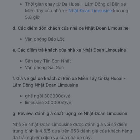
c. Lộ trình, giờ khởi hành và giờ kết thúc của xe khách
Nhật Đoan Limousine
Giờ xuất phát ở Đạ Huoai - Lâm Đồng: 01:00, 03:00,