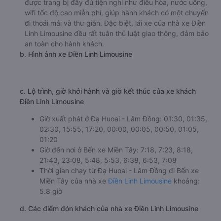
Nhà xe Nhật Đoan Limousine được đánh giá với số điểm
trung bình là 4.6/5 dựa trên 653 đánh giá của khách hàng
đã trải nghiệm dịch vụ của nhà xe này.
h. Thông tin liên hệ, đặt mua vé xe khách từ Đạ Huoai -
Lâm Đồng đi Bến xe Miền Tây Nhật Đoan Limousine
Văn phòng xe Nhật Đoan Limousine ở Đạ Huoai - Lâm
Đồng:
Xem địa chỉ văn phòng nhà xe Nhật Đoan Limousine:
https://vexere.com/vi-VN/xe-nhat-doan
Số điện thoại đặt mua vé xe Đạ Huoai - Lâm Đồng
Bến xe Miền Tây:
1900 888684
🚌 4. Xe Điền Linh Limousine khởi hành tại Ngã 3 Ma
Đa Gui
a. Giới thiệu xe Điền Linh Limousine
Nhà xe Điền Linh Limousine là một trong những nhà xe uy
tín hàng đầu chuyên cung cấp dịch vụ vận chuyển hành
khách từ Đạ Huoai - Lâm Đồng đi Bến xe Miền Tây. Nhà
xe được nhiều khách hàng tin tưởng lựa chọn bởi đội ngũ