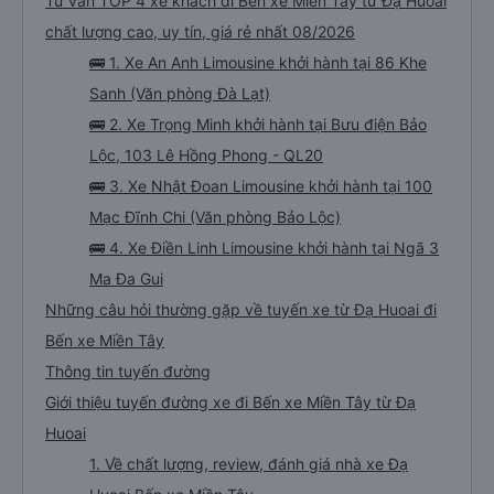
Tư vấn TOP 4 xe khách đi Bến xe Miền Tây từ Đạ Huoai
chất lượng cao, uy tín, giá rẻ nhất 08/2026
🚌 1. Xe An Anh Limousine khởi hành tại 86 Khe
Sanh (Văn phòng Đà Lạt)
🚌 2. Xe Trọng Minh khởi hành tại Bưu điện Bảo
Lộc, 103 Lê Hồng Phong - QL20
🚌 3. Xe Nhật Đoan Limousine khởi hành tại 100
Mạc Đĩnh Chi (Văn phòng Bảo Lộc)
🚌 4. Xe Điền Linh Limousine khởi hành tại Ngã 3
Ma Đa Gui
Những câu hỏi thường gặp về tuyến xe từ Đạ Huoai đi
Bến xe Miền Tây
Thông tin tuyến đường
Giới thiệu tuyến đường xe đi Bến xe Miền Tây từ Đạ
Huoai
1. Về chất lượng, review, đánh giá nhà xe Đạ