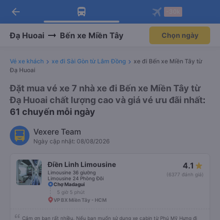
arrow_back
Tải app Vexere ngay!
Tải app Vexere
-30k
Mở app
Mở app
Nhận ưu đãi thành viên độc
-30k/ghế khi đặt vé máy bay qua
quyền
app
Đạ Huoai
Bến xe Miền Tây
Chọn ngày
Vé xe khách
xe đi Sài Gòn từ Lâm Đồng
xe đi Bến xe Miền Tây từ
Đạ Huoai
Đặt mua vé xe 7 nhà xe đi Bến xe Miền Tây từ
Đạ Huoai chất lượng cao và giá vé ưu đãi nhất
:
61 chuyến mỗi ngày
Vexere Team
Ngày cập nhật: 08/08/2026
Điền Linh Limousine
4.1
Limousine 36 giường
(6377 đánh giá)
Limousine 24 Phòng Đôi
Chợ Madagui
5 giờ 5 phút
VP BX Miền Tây - HCM
Cảm ơn bạn rất nhiều. Nếu bạn muốn sử dụng xe cabin từ Phú Mỹ Hưng đi