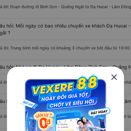
rả lời: Đoạn đường đi Bình Sơn - Quảng Ngãi từ Đạ Huoai - Lâm Đồn
âu hỏi: Mỗi ngày có bao nhiêu chuyến xe khách Đạ Huoai 
gãi ?
rả lời: Trung bình mỗi ngày có khoảng 3 chuyến xe bắt đầu từ 10:00
âu hỏi: Nhà xe đi Đạ Huoai - Lâm Đồng Bình Sơn - Quảng 
rả lời: Chuyến xe có giờ xuất phát sớm nhất vào lúc 10:00 là của nh
âu hỏi: Nhà xe đi Bình Sơn - Quảng Ngãi từ Đạ Huoai - Lâm
rả lời: Chuyến xe có giờ xuất phát trễ (muộn) nhất là vào lúc 15:30 l