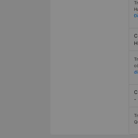
T
H
Đ
C
H
T
c
đ
C
-
T
Q