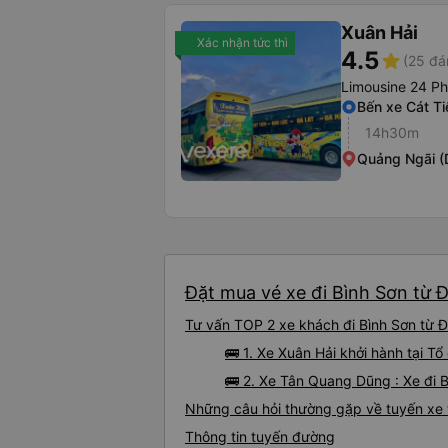
Xuân Hải
Xác nhận tức thì
4.5
star
(25 đá
Limousine 24 P
Bến xe Cát Ti
14h30m
Quảng Ngãi (
Đặt mua vé xe đi Bình Sơn từ Đ
Tư vấn TOP 2 xe khách đi Bình Sơn từ Đạ
🚌 1. Xe Xuân Hải khởi hành tại Tổ
🚌 2. Xe Tân Quang Dũng : Xe đi 
Những câu hỏi thường gặp về tuyến xe 
Thông tin tuyến đường