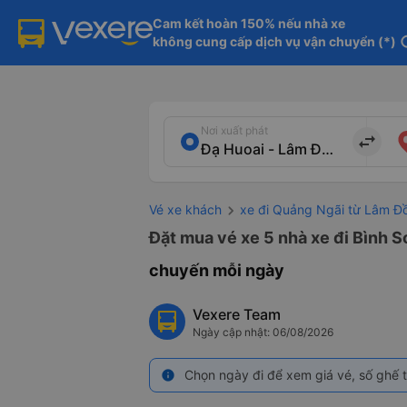
Cam kết hoàn 150% nếu nhà xe

không cung cấp dịch vụ vận chuyển (*)
in
Nơi xuất phát
import_export
Vé xe khách
xe đi Quảng Ngãi từ Lâm Đ
Đặt mua vé xe 5 nhà xe đi Bình S
chuyến mỗi ngày
Vexere Team
Ngày cập nhật: 06/08/2026
Chọn ngày đi để xem giá vé, số ghế t
info