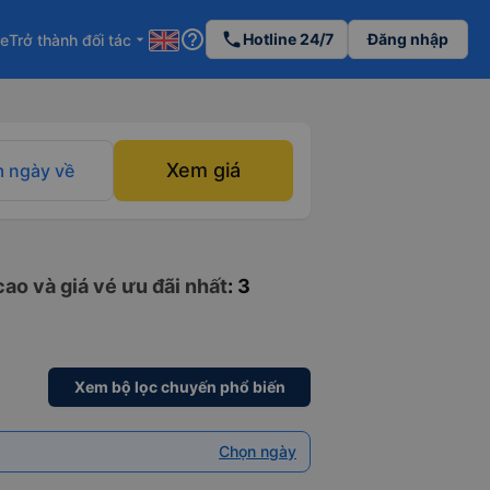
help_outline
phone
Hotline 24/7
Đăng nhập
re
Trở thành đối tác
arrow_drop_down
Xem giá
 ngày về
ao và giá vé ưu đãi nhất
: 3
Xem bộ lọc chuyến phổ biến
Chọn ngày