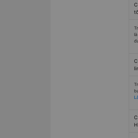
C
t
T
l
đ
C
l
T
b
L
C
H