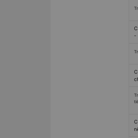
T
C
-
Tr
C
c
T
ti
C
n