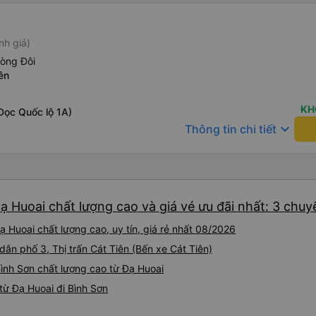
nh giá)
hòng Đôi
ên
KH
Dọc Quốc lộ 1A)
keyboard_arrow_down
Thông tin chi tiết
ạ Huoai chất lượng cao và giá vé ưu đãi nhất: 3 chuy
 Huoai chất lượng cao, uy tín, giá rẻ nhất 08/2026
 dân phố 3, Thị trấn Cát Tiên (Bến xe Cát Tiên)
Bình Sơn chất lượng cao từ Đạ Huoai
từ Đạ Huoai đi Bình Sơn