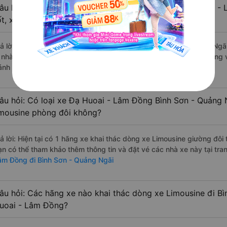
âu hỏi: Review xe đi Bình Sơn - Quảng Ngãi từ Đạ Huoai -
ốt, xuất sắc, cao cấp nhất?
rả lời: Những hãng xe đi Đạ Huoai - Lâm Đồng Bình Sơn - Quảng Ngãi
à nhà xe Xuân Hải đi Bình Sơn - Quảng Ngãi từ Đạ Huoai - Lâm Đồng v
ánh giá của khách hàng).
âu hỏi: Có loại xe Đạ Huoai - Lâm Đồng Bình Sơn - Quảng 
imousine phòng đôi không?
rả lời: Hiện tại có 1 hãng xe khai thác dòng xe Limousine giường đôi
ạn có thể tham khảo thêm thông tin và đặt vé các nhà xe này tại tra
âm Đồng đi Bình Sơn - Quảng Ngãi
âu hỏi: Các hãng xe nào khai thác dòng xe Limousine đi B
uoai - Lâm Đồng?