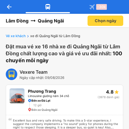
arrow_back
-30k
Lâm Đồng
Quảng Ngãi
Chọn ngày
Vé xe khách
xe đi Quảng Ngãi từ Lâm Đồng
Đặt mua vé xe 16 nhà xe đi Quảng Ngãi từ Lâm
Đồng chất lượng cao và giá vé ưu đãi nhất
: 100
chuyến mỗi ngày
Vexere Team
Ngày cập nhật: 09/08/2026
Phương Trang
4.8
Limousine giường nằm 34 chỗ
(3978 đánh giá)
Bến xe Đà Lạt
12 giờ
Bến xe Quảng Ngãi
Excellent bus and very safe driving. To make this a 5-star experience, I
suggest the company implements a "no sound" policy for phones during the
night to respect those sleeping. It is a sleeper bus, so quiet is key! Also,