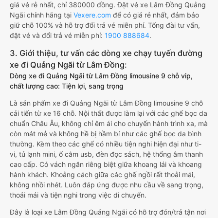
giá vé rẻ nhất, chỉ 380000 đồng. Đặt vé xe Lâm Đồng Quảng
Ngãi chính hãng tại
Vexere.com
để có giá rẻ nhất, đảm bảo
giữ chỗ 100% và hỗ trợ đổi trả vé miễn phí. Tổng đài tư vấn,
đặt vé và đổi trả vé miễn phí:
1900 888684
.
3. Giới thiệu, tư vấn các dòng xe chạy tuyến đường
xe đi Quảng Ngãi từ Lâm Đồng:
Dòng xe đi Quảng Ngãi từ Lâm Đồng limousine 9 chỗ vip,
chất lượng cao: Tiện lợi, sang trọng
Là sản phẩm xe đi Quảng Ngãi từ Lâm Đồng limousine 9 chỗ
cải tiến từ xe 16 chỗ. Nội thất được làm lại với các ghế bọc da
chuẩn Châu Âu, không chỉ êm ái cho chuyến hành trình xa, mà
còn mát mẻ và không hề bị hầm bí như các ghế bọc da bình
thường. Kèm theo các ghế có nhiều tiện nghi hiện đại như ti-
vi, tủ lạnh mini, ổ cắm usb, đèn đọc sách, hệ thống âm thanh
cao cấp. Có vách ngăn riêng biệt giữa khoang lái và khoang
hành khách. Khoảng cách giữa các ghế ngồi rất thoải mái,
không nhồi nhét. Luôn đáp ứng được nhu cầu về sang trọng,
thoải mái và tiện nghi trong việc di chuyển.
Đây là loại xe Lâm Đồng Quảng Ngãi có hỗ trợ đón/trả tận nơi