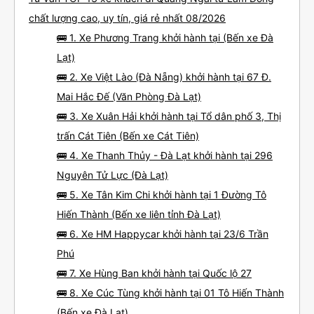
chất lượng cao, uy tín, giá rẻ nhất 08/2026
🚌 1. Xe Phương Trang khởi hành tại (Bến xe Đà
Lạt)
🚌 2. Xe Việt Lào (Đà Nẵng) khởi hành tại 67 Đ.
Mai Hắc Đế (Văn Phòng Đà Lạt)
🚌 3. Xe Xuân Hải khởi hành tại Tổ dân phố 3, Thị
trấn Cát Tiên (Bến xe Cát Tiên)
🚌 4. Xe Thanh Thủy - Đà Lạt khởi hành tại 296
Nguyên Tử Lực (Đà Lạt)
🚌 5. Xe Tân Kim Chi khởi hành tại 1 Đường Tô
Hiến Thành (Bến xe liên tỉnh Đà Lạt)
🚌 6. Xe HM Happycar khởi hành tại 23/6 Trần
Phú
🚌 7. Xe Hùng Ban khởi hành tại Quốc lộ 27
🚌 8. Xe Cúc Tùng khởi hành tại 01 Tô Hiến Thành
(Bến xe Đà Lạt)