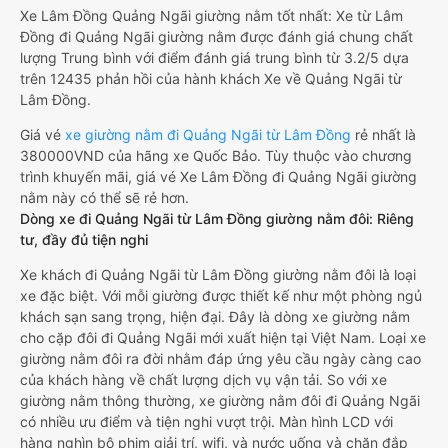
Xe Lâm Đồng Quảng Ngãi giường nằm tốt nhất: Xe từ Lâm
Đồng đi Quảng Ngãi giường nằm được đánh giá chung chất
lượng Trung bình với điểm đánh giá trung bình từ 3.2/5 dựa
trên 12435 phản hồi của hành khách Xe về Quảng Ngãi từ
Lâm Đồng.
Giá vé
xe giường nằm đi Quảng Ngãi từ Lâm Đồng
rẻ nhất là
380000VND của hãng xe Quốc Bảo. Tùy thuộc vào chương
trình khuyến mãi, giá vé Xe Lâm Đồng đi Quảng Ngãi giường
nằm này có thể sẽ rẻ hơn.
Dòng xe đi Quảng Ngãi từ Lâm Đồng giường nằm đôi: Riêng
tư, đầy đủ tiện nghi
Xe khách đi Quảng Ngãi từ Lâm Đồng giường nằm đôi là loại
xe đặc biệt. Với mỗi giường được thiết kế như một phòng ngủ
khách sạn sang trọng, hiện đại. Đây là dòng xe giường nằm
cho cặp đôi đi Quảng Ngãi mới xuất hiện tại Việt Nam. Loại xe
giường nằm đôi ra đời nhằm đáp ứng yêu cầu ngày càng cao
của khách hàng về chất lượng dịch vụ vận tải. So với xe
giường nằm thông thường, xe giường nằm đôi đi Quảng Ngãi
có nhiều ưu điểm và tiện nghi vượt trội. Màn hình LCD với
hàng nghìn bộ phim giải trí, wifi, và nước uống và chăn đắp