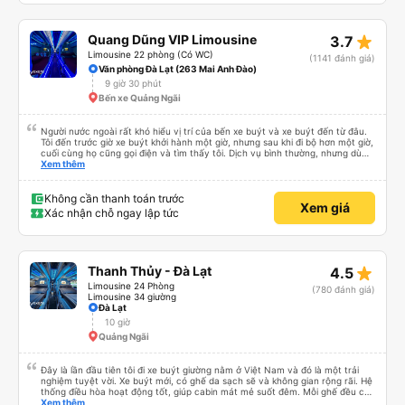
mình đã quên nút tai nghe trên xe buýt. Tôi nhắn tin cho họ qua WhatsApp
và họ trả lời ngay lập tức rằng họ sẽ yêu cầu nhân viên dọn phòng của họ.
Họ đã tìm thấy chúng và sắp xếp một nhà trọ gần đó để chúng tôi trả lại
star_rate
Quang Dũng VIP Limousine
3.7
chúng để chúng tôi có thể đến đón bất cứ lúc nào thuận tiện. Nhìn chung
rất ấn tượng, sẽ đặt lại với họ.
Limousine 22 phòng (Có WC)
(1141 đánh giá)
Văn phòng Đà Lạt (263 Mai Anh Đào)
9 giờ 30 phút
Bến xe Quảng Ngãi
Người nước ngoài rất khó hiểu vị trí của bến xe buýt và xe buýt đến từ đâu.
Tôi đến trước giờ xe buýt khởi hành một giờ, nhưng sau khi đi bộ hơn một giờ,
cuối cùng họ cũng gọi điện và tìm thấy tôi. Dịch vụ bình thường, nhưng dù
sao thì tôi ngủ ngon hơn ở khách sạn vì tôi rất thoải mái. Sẽ tuyệt hơn nếu
Xem thêm
tiếng còi xe bớt to hơn. Nhưng tôi thích nó nên tôi cho điểm tối đa. Cảm ơn
bạn rất nhiều.
Không cần thanh toán trước
Xem giá
Xác nhận chỗ ngay lập tức
star_rate
Thanh Thủy - Đà Lạt
4.5
Limousine 24 Phòng
(780 đánh giá)
Limousine 34 giường
Đà Lạt
10 giờ
Quảng Ngãi
Đây là lần đầu tiên tôi đi xe buýt giường nằm ở Việt Nam và đó là một trải
nghiệm tuyệt vời. Xe buýt mới, có ghế da sạch sẽ và không gian rộng rãi. Hệ
thống điều hòa hoạt động tốt, giúp cabin mát mẻ suốt đêm. Mỗi ghế đều có
rèm che để đảm bảo sự riêng tư và rèm cửa sổ tạo không gian tối, riêng tư
Xem thêm