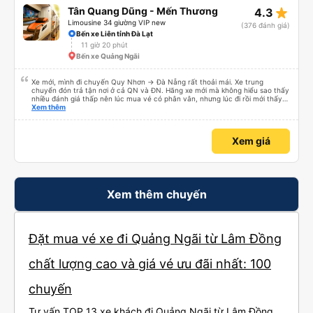
star_rate
Tân Quang Dũng - Mến Thương
4.3
Limousine 34 giường VIP new
(376 đánh giá)
Bến xe Liên tỉnh Đà Lạt
11 giờ 20 phút
Bến xe Quảng Ngãi
Xe mới, mình đi chuyến Quy Nhơn -> Đà Nẵng rất thoải mái. Xe trung
chuyển đón trả tận nơi ở cả QN và ĐN. Hãng xe mới mà không hiểu sao thấy
nhiều đánh giá thấp nên lúc mua vé có phân vân, nhưng lúc đi rồi mới thấy
tuyệt vời. Mọi nhân viên đều thân thiện, nhiệt tình. Nhắn tin cho anh phụ lái
Xem thêm
nếu muốn đi vệ sinh và ảnh vui vẻ dừng xe ở trạm xăng gần nhất để nhà
mình xuống đi!! Mấy xe khác có khi nhăn nhó và chửi nhẹ rồi :) Xe mới, điều
hoà mạnh, sạch sẽ. Không hiểu sao nhiều đánh giá thấp? Mọi người ủng hộ
Xem giá
nhé, mình đi Quy Nhơn về Đà Nẵng mà cả xe có 7 khách, nhìn thương. Chúc
Tân Quang Dũng thành công.
Xem thêm chuyến
Đặt mua vé xe đi Quảng Ngãi từ Lâm Đồng
chất lượng cao và giá vé ưu đãi nhất: 100
chuyến
Tư vấn TOP 13 xe khách đi Quảng Ngãi từ Lâm Đồng