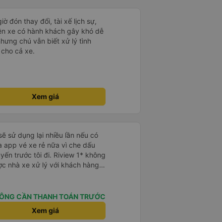
ng phải là vấn đề. Họ luôn cố
Lạt, tôi gặp tài xế taxi. Thế là
ể sử dụng xe đưa đón được không.
ờ đón thay đổi, tài xế lịch sự,
 mới phớt lờ tài xế taxi. Tôi vừa
rên xe có hành khách gây khó dễ
tài xế đưa đón đã đưa tôi đến
nhưng chú vẫn biết xử lý tình
iá cao mọi thứ. Tôi hi vọng được
 cho cả xe.
Xem giá
sẽ sử dụng lại nhiều lần nếu có
 app vé xe rẻ nữa vì che dấu
uyến trước tôi đi. Riview 1* không
ợc nhà xe xử lý với khách hàng”
 trải nghiệm của tôi lại nói là đã
không biết nên vẫn mua vé thêm
Cty tôi sẽ xóa app vé xe rẻ Vĩnh
ÔNG CẦN THANH TOÁN TRƯỚC
úng tôi cũng sẽ viết bài trên các
Xem giá
ôi cả về Dalat lẫn vé xe rẻ. Xin