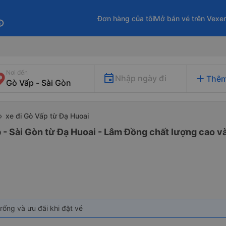
Đơn hàng của tôi
Mở bán vé trên Vexe
fo
Nơi đến
add
Nhập ngày đi
Thêm
xe đi Gò Vấp từ Đạ Huoai
 - Sài Gòn từ Đạ Huoai - Lâm Đồng chất lượng cao và
rống và ưu đãi khi đặt vé