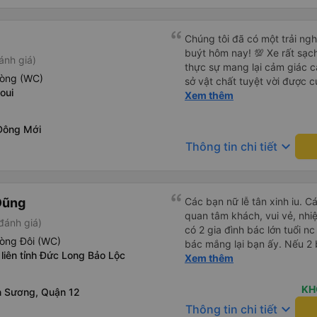
cảm ơn.
Chúng tôi đã có một trải ngh
buýt hôm nay! 💯 Xe rất sạc
ánh giá)
thực sự mang lại cảm giác c
hòng (WC)
sở vật chất tuyệt vời được c
oui
và ngăn nắp. Nhân viên và tà
Xem thêm
chu đáo, giúp chuyến đi của
căng thẳng. Sự chuyên nghiệ
Đông Mới
chung, đó là trải nghiệm du lị
keyboard_arrow_down
Thông tin chi tiết
đình. Chúng tôi rất vui và h
giới thiệu! 💛 Về ứng dụng, n
người dùng và tiện lợi khi đ
thứ đều diễn ra suôn sẻ!
Dũng
Các bạn nữ lễ tân xinh iu. C
quan tâm khách, vui vẻ, nhiệt tình. Trong
đánh giá)
có 2 gia đình bác lớn tuổi nc
hòng Đôi (WC)
bác mắng lại bạn ấy. Nếu 2 
liên tỉnh Đức Long Bảo Lộc
ngược lại nha. Bạn ấy nhắc n
Xem thêm
đến lỗi mình ngủ còn mơ đượ
nhau xuất hiện trong giấc mơ của mình luôn. Nên nếu bạn
KH
 Sương, Quận 12
bị phản ánh thì đừng trừ lươ
keyboard_arrow_down
Thông tin chi tiết
thì bảo bạn ấy liên hệ sđt c