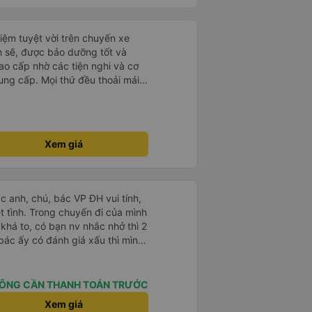
iệm tuyệt vời trên chuyến xe
h sẽ, được bảo dưỡng tốt và
ao cấp nhờ các tiện nghi và cơ
ung cấp. Mọi thứ đều thoải mái
i xế rất tốt bụng, hữu ích và
 chúng tôi suôn sẻ và không
p của họ thực sự nổi bật. Nhìn
ch tốt nhất đối với tôi và gia
Xem giá
ài lòng từ đầu đến cuối. Rất đáng
ó rất dễ sử dụng, thân thiện với
ặt chuyến đi của chúng tôi. Mọi
ác anh, chú, bác VP ĐH vui tính,
 chuyến đi của mình
 khá to, có bạn nv nhắc nhở thì 2
bác ấy có đánh giá xấu thì mình
hở rất đúng. 2 bác nói rất to. To
c câu chuyện các bác nói với
 ấy
ÔNG CẦN THANH TOÁN TRƯỚC
ng bạn ấy nha. Nếu bạn ấy bị trừ
Xem giá
ủa mình, mình hỗ trợ ạ. Số mình