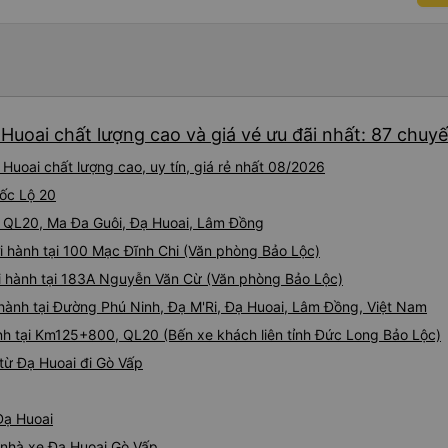
đuôi 666, chuyến ĐH-NT ngày
iu còn đổi cho mình phòng đ
(một mình) yêu luôn. Nhưng
lần xe rẽ 1 cái là ✈️ Ít đi x
10/10.
Huoai chất lượng cao và giá vé ưu đãi nhất: 87 chuy
Huoai chất lượng cao, uy tín, giá rẻ nhất 08/2026
uốc Lộ 20
i QL20, Ma Đa Guôi, Đạ Huoai, Lâm Đồng
i hành tại 100 Mạc Đĩnh Chi (Văn phòng Bảo Lộc)
ởi hành tại 183A Nguyễn Văn Cừ (Văn phòng Bảo Lộc)
i hành tại Đường Phú Ninh, Đạ M'Ri, Đạ Huoai, Lâm Đồng, Việt Nam
nh tại Km125+800, QL20 (Bến xe khách liên tỉnh Đức Long Bảo Lộc)
từ Đạ Huoai đi Gò Vấp
Đạ Huoai
á nhà xe Đạ Huoai Gò Vấp