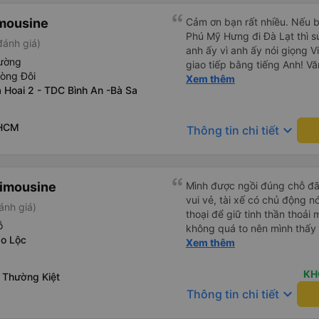
imousine
Cảm ơn bạn rất nhiều. Nếu 
Phú Mỹ Hưng đi Đà Lạt thì sử
ánh giá)
anh ấy vì anh ấy nói giọng V
ường
giao tiếp bằng tiếng Anh! Vă
hòng Đôi
trước khi lên xe, và mặc dù 
Xem thêm
 Hoai 2 - TDC Bình An -Bà Sa
không đến đúng giờ nhưng h
bạn đi xe đưa đón (van) ở 
hẹn. Vì bạn đang ở trên xe 
 HCM
keyboard_arrow_down
Thông tin chi tiết
họ, dù tài xế hoặc người so
nhưng họ sẽ cho bạn biết kh
còn có xe đưa đón nên bạn 
động, tài xế đưa đón cũng s
Limousine
Mình được ngồi đúng chỗ đã 
chỉ nên chỉ cần hiển thị địa 
vui vẻ, tài xế có chủ động n
ánh giá)
sự đánh giá cao mọi thứ. N
thoại để giữ tinh thần thoải 
chỉ cần đặt xe khách ở đây.
ỗ
không quá to nên mình thấy
được một chút tiếng Anh. Và 
o Lộc
tập trung như vào đường đèo 
Xem thêm
bắt xe buýt. Tôi chỉ đợi ở C
trung. Tài xế cũng chủ động đặt grab hộ mình ra điểm đón,
xe đưa đón (Xe Van nhỏ màu 
và phí mình tự trả. Không r
KH
 Thường Kiệt
tâm. Chỉ vài phút sau, tôi đã
cũng vài chục nên mình ngại hỏi. Xe khá sạch, t
keyboard_arrow_down
Viên chức mang vé đến và gi
Thông tin chi tiết
không mùi nhiều.
thân thiện. Tài xế xe buýt và