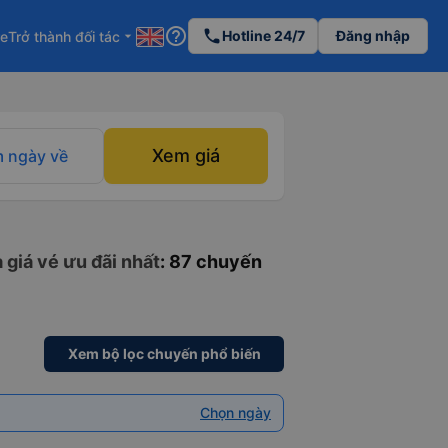
help_outline
phone
Hotline 24/7
Đăng nhập
re
Trở thành đối tác
arrow_drop_down
Xem giá
 ngày về
 giá vé ưu đãi nhất
: 87 chuyến
Xem bộ lọc chuyến phổ biến
Chọn ngày