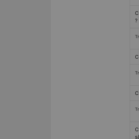
C
?
T
C
T
C
T
C
s