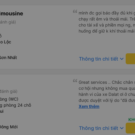
tiếng Anh, nhưng vấn đề khô
gắng giúp đỡ tôi. Khi đến Đà 
imousine
tôi hỏi mọi người, tôi có th
mình đc gọi báo đầy đủ khi gi
Họ có dịch vụ đưa đón nên tôi
chạy rất êm và thoải mái. T
ánh giá)
cho xem địa chỉ khách sạn, 
cho tài xế và phiền mọi ng, 
đúng nơi. Tôi thực sự đánh g
huống để giữ k khí thoải mái
ỗ
gặp bạn lần nữa.
o Lộc
Sơn Nhất
keyboard_arrow_down
Thông tin chi tiết
Great services .. Chắc chắn 
cơ hội nhưng không mua qua
đánh giá)
hành vi của xe Dalat ơi ở ch
hòng (WC)
được duyệt với lý do “đã đư
ng phòng 24 chỗ
trong khi tôi là khách hàng và
Xem thêm
ui
được xử lý. Ai xử lý ?? Tôi 
lần này nữa. Sau lần này cả 
KH
viễn vì xử lý tào lao này. Ch
Đông Mới
keyboard_arrow_down
Thông tin chi tiết
nền tảng về trải nghiệm của t