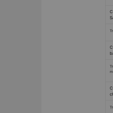
C
S
Tr
C
b
T
m
C
c
T