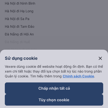
Hà Nội đi Ninh Bình
Hà Nội đi Hạ Long
Hà Nội đi Sa Pa
Hà Nội đi Tam Đảo
Đà Nẵng đi Hội An
Đà Nẵng đi Huế
Hải Phòng đi Hà Nội
Xem tất cả tuyến đường
close
Sử dụng cookie
Vexere dùng cookie để website hoạt động ổn định. Bạn có thể
xem chi tiết hoặc thay đổi lựa chọn bất kỳ lúc nào trong phần
Quản lý cookie. Tìm hiểu thêm trong
Chính sách Cookie
.
Chấp nhận tất cả
keyboard_arrow_down
Về chúng tôi
Tùy chọn cookie
keyboard_arrow_down
Hỗ trợ