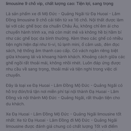
limousine 9 chỗ vip, chất lượng cao: Tiện lợi, sang trọng
Là sản phẩm xe đi Mộ Đức - Quảng Ngãi từ Đạ Huoai - Lâm
Đồng limousine 9 chỗ cải tiến từ xe 16 chỗ. Nội thất được làm
lại với các ghế bọc da chuẩn Châu Âu, không chỉ êm ái cho
chuyến hành trình xa, mà còn mát mẻ và không hề bị hầm bí
như các ghế bọc da bình thường. Kèm theo các ghế có nhiều
tiện nghi hiện đại như ti-vi, tủ lạnh mini, ổ cắm usb, đèn đọc
sách, hệ thống âm thanh cao cấp. Có vách ngăn riêng biệt
giữa khoang lái và khoang hành khách. Khoảng cách giữa các
ghế ngồi rất thoải mái, không nhồi nhét. Luôn đáp ứng được
nhu cầu về sang trọng, thoải mái và tiện nghi trong việc di
chuyển.
Đây là loại xe Đạ Huoai - Lâm Đồng Mộ Đức - Quảng Ngãi có
hỗ trợ đón/trả tận nơi miễn phí tại nội thành Đạ Huoai - Lâm
Đồng và nội thành Mộ Đức - Quảng Ngãi, rất thuận tiện cho
du khách.
Xe Đạ Huoai - Lâm Đồng Mộ Đức - Quảng Ngãi limousine tốt
nhất: Xe từ Đạ Huoai - Lâm Đồng đi Mộ Đức - Quảng Ngãi
limousine được đánh giá chung có chất lượng Tốt với điểm