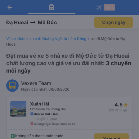
arrow_back
Tải app Vexere ngay!
Tải app Vexere
-30k
Mở app
Mở app
Nhận ưu đãi thành viên độc
-30k/ghế khi đặt vé máy bay qua
quyền
app
Đạ Huoai
Mộ Đức
Chọn ngày
Vé xe khách
xe đi Quảng Ngãi từ Lâm Đồng
xe đi Mộ Đức từ Đạ
Huoai
Đặt mua vé xe 5 nhà xe đi Mộ Đức từ Đạ Huoai
chất lượng cao và giá vé ưu đãi nhất
: 3 chuyến
mỗi ngày
Vexere Team
Ngày cập nhật: 08/08/2026
Xuân Hải
4.5
Limousine 24 Phòng Đôi
(25 đánh giá)
Bến xe Cát Tiên
14 giờ 30 phút
Quảng Ngãi (Dọc Quốc lộ 1A)
Không cần thanh toán trước
Xem giá