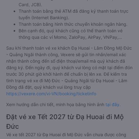
Card, JCB).
Thanh toán bằng thẻ ATM đã đăng ký thanh toán trực
tuyến (Internet Banking).
Thanh toán bằng hình thức chuyển khoản ngân hàng.
Bên cạnh đó, quý khách cũng có thể thanh toán vé
thông qua các ví Momo, ZaloPay, AirPay, VNPay,…
Sau khi thanh toán vé xe khách Đạ Huoai - Lâm Đồng Mộ Đức
- Quảng Ngãi thành công, Vexere sẽ gửi tin nhắn/email xác
nhận thành công đến số điện thoại/email mà quý khách đã
đăng ký. Đến ngày đi, quý khách vui lòng có mặt tại điểm đón
trước 30 phút giờ khởi hành để chuẩn bị lên xe. Để kiểm tra
tình trạng vé xe đi Mộ Đức - Quảng Ngãi từ Đạ Huoai - Lâm
Đồng đã đặt, quý khách vui lòng truy cập
https://vexere.com/vi-VN/booking/ticketinfo
Xem hướng dẫn chi tiết, minh họa bằng hình ảnh
tại đây.
Đặt vé xe Tết 2027 từ Đạ Huoai đi Mộ
Đức
Vé xe tết 2027 từ Đạ Huoai đi Mộ Đức vẫn chưa được công