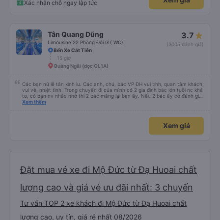
Xác nhận chỗ ngay lập tức
Tân Quang Dũng
3.7
Limousine 22 Phòng Đôi G ( WC)
(3005 đánh giá)
Bến Xe Cát Tiên
15 giờ
Quảng Ngãi (dọc QL1A)
Các bạn nữ lễ tân xinh iu. Các anh, chú, bác VP ĐH vui tính, quan tâm khách,
vui vẻ, nhiệt tình. Trong chuyến đi của mình có 2 gia đình bác lớn tuổi nc khá
to, có bạn nv nhắc nhở thì 2 bác mắng lại bạn ấy. Nếu 2 bác ấy có đánh giá
xấu thì mình ngược lại nha. Bạn ấy nhắc nhở rất đúng. 2 bác nói rất to. To
Xem thêm
đến lỗi mình ngủ còn mơ được câu chuyện các bác nói với nhau xuất hiện
trong giấc mơ của mình luôn. Nên nếu bạn ấy bị phản ánh thì đừng trừ lương
bạn ấy nha. Nếu bạn ấy bị trừ thì bảo bạn ấy liên hệ sđt của mình, mình hỗ
Xem giá
trợ ạ. Số mình đuôi 666, chuyến ĐH-NT ngày 16/1. À các bạn nữ lễ tân xinh
iu còn đổi cho mình phòng đơn sang đôi xong còn note là (một mình) yêu
luôn. Nhưng phòng đôi mà nằm một thì mỗi lần xe rẽ 1 cái là ✈️ Ít đi xe khách
nhưng đủ để đánh giá 10/10.
Đặt mua vé xe đi Mộ Đức từ Đạ Huoai chất
lượng cao và giá vé ưu đãi nhất: 3 chuyến
Tư vấn TOP 2 xe khách đi Mộ Đức từ Đạ Huoai chất
lượng cao, uy tín, giá rẻ nhất 08/2026