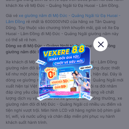
khách Xe về Mộ Đức - Quảng Ngãi từ Đạ Huoai - Lâm Đồng.
Giá vé
xe giường nằm đi Mộ Đức - Quảng Ngãi từ Đạ Huoai -
Lâm Đồng
rẻ nhất là 600000VND của hãng xe Tân Quang
Dũng. Tùy thuộc vào chương trình khuyến mãi, giá vé Xe Đạ
Huoai - Lâm Đồng đi Mộ Đức - Quảng Ngãi giường nằm này
có thể sẽ rẻ hơn.
Dòng xe đi Mộ Đức - Quảng Ngãi từ Đạ Huoai - Lâm Đồng
giường nằm đôi: Riêng tư, đầy đủ tiện nghi
Xe khách đi Mộ Đức - Quảng Ngãi từ Đạ Huoai - Lâm Đồng
giường nằm đôi là loại xe đặc biệt. Với mỗi giường được thiết
kế như một phòng ngủ khách sạn sang trọng, hiện đại. Đây là
dòng xe giường nằm cho cặp đôi đi Mộ Đức - Quảng Ngãi mới
xuất hiện tại Việt Nam. Loại xe giường nằm đôi ra đời nhằm
đáp ứng yêu cầu ngày càng cao của khách hàng về chất
lượng dịch vụ vận tải. So với xe giường nằm thông thường, xe
giường nằm đôi đi Mộ Đức - Quảng Ngãi có nhiều ưu điểm và
tiện nghi vượt trội. Màn hình LCD với hàng nghìn bộ phim giải
trí, wifi, và nước uống và chăn đắp miễn phí phục vụ hành
khách suốt hành trình.