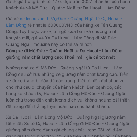
đánh giá trung bình từ 4.1/5 dựa trên 3027 phản hồi của hành
khách Xe về Mộ Đức - Quảng Ngãi từ Đạ Huoai - Lâm Đồng.
Giá vé
xe limousine đi Mộ Đức - Quảng Ngãi từ Đạ Huoai -
Lâm Đồng
rẻ nhất là 600000VND của hãng xe Tân Quang
Dũng. Tùy thuộc vào vị trí ngồi của bạn và chương trình
khuyến mãi, giá vé Xe Đạ Huoai - Lâm Đồng đi Mộ Đức -
Quảng Ngãi limousine này có thể sẽ rẻ hơn
Dòng xe đi Mộ Đức - Quảng Ngãi từ Đạ Huoai - Lâm Đồng
giường nằm chất lượng cao: Thoải mái, giá cả tốt nhất
Những nhà xe đi Mộ Đức - Quảng Ngãi từ Đạ Huoai - Lâm
Đồng đều sở hữu những xe giường nằm chất lượng cao. Trên
xe được trang bị đầy đủ các trang thiết bị hiện đại phục vụ
cho nhu cầu di chuyển của hành khách. Bên cạnh đó, các
hãng xe khách Đạ Huoai - Lâm Đồng Mộ Đức - Quảng Ngãi
luôn chú trọng đến chất lượng dịch vụ, không ngừng cải thiện
để mang đến trải nghiệm hoàn hảo cho hành khách.
Xe Đạ Huoai - Lâm Đồng Mộ Đức - Quảng Ngãi giường nằm
tốt nhất: Xe từ Đạ Huoai - Lâm Đồng đi Mộ Đức - Quảng Ngãi
giường nằm được đánh giá chung chất lượng Tốt với điểm
đánh giá trung bình từ 3.7/5 dựa trên 3002 phản hồi của hành