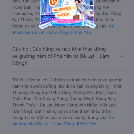
Bảo, Tân Quang Dũng, Trọng Thủy Travel, Quang Nhựt,
Hùng Ban, Thanh Thủy - Đà Lạt, Quang Dũng VIP
Limousine, HM Happycar, Xuân Hải, Việt Lào (Đà Nẵng),
Đạt Thành, Tân Kim Chi, bạn có thể tham khảo thêm
thông tin và đặt vé các nhà xe này tại trang này:
Xe
limousine Đà Lạt - Lâm Đồng đi Phú Yên
Câu hỏi: Các hãng xe nào khai thác dòng
xe giường nằm đi Phú Yên từ Đà Lạt - Lâm
Đồng?
Trả lời: Hiện tại có 12 hãng xe khai thác dòng xe giường
nằm trên tuyến đường này là xe Tân Quang Dũng - Mến
Thương, Hồng Sơn (Phú Yên), Thắng Pho, Mộc Thảo,
Quốc Bảo, Tân Quang Dũng, Quang Nhựt, Hùng Ban,
Thanh Thủy - Đà Lạt, Ngọc Hùng Văn Nhân, Việt Lào
(Đà Nẵng), Đạt Thành, bạn có thể tham khảo thêm
thông tin và đặt vé các nhà xe này tại trang này:
Xe
giường nằm Đà Lạt - Lâm Đồng đi Phú Yên