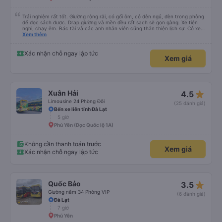
Trải nghiệm rất tốt. Giường rộng rãi, có gối ôm, có đèn ngủ, đèn trong phòng
để đọc sách được. Drap giường và mền đều rất sạch sẽ gọn gàng. Xe tiện
nghi, chạy êm. Bác tài và các anh nhân viên cũng thân thiện lịch sự. Có xe
trung chuyển về nội thành thành phố tuy hoà rất tiện. Giá vé hợp lý. Nói
Xem thêm
chung là mình rất ưng ý, cảm ơn nhà xe.
Xác nhận chỗ ngay lập tức
Xem giá
star_rate
Xuân Hải
4.5
Limousine 24 Phòng Đôi
(25 đánh giá)
Bến xe liên tỉnh Đà Lạt
5 giờ
Phú Yên (Dọc Quốc lộ 1A)
Không cần thanh toán trước
Xem giá
Xác nhận chỗ ngay lập tức
star_rate
Quốc Bảo
3.5
Giường nằm 34 Phòng VIP
(6 đánh giá)
Đà Lạt
7 giờ
Phú Yên