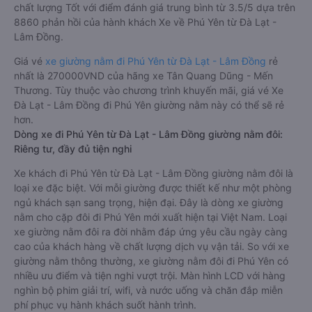
chất lượng Tốt với điểm đánh giá trung bình từ 3.5/5 dựa trên
8860 phản hồi của hành khách Xe về Phú Yên từ Đà Lạt -
Lâm Đồng.
Giá vé
xe giường nằm đi Phú Yên từ Đà Lạt - Lâm Đồng
rẻ
nhất là 270000VND của hãng xe Tân Quang Dũng - Mến
Thương. Tùy thuộc vào chương trình khuyến mãi, giá vé Xe
Đà Lạt - Lâm Đồng đi Phú Yên giường nằm này có thể sẽ rẻ
hơn.
Dòng xe đi Phú Yên từ Đà Lạt - Lâm Đồng giường nằm đôi:
Riêng tư, đầy đủ tiện nghi
Xe khách đi Phú Yên từ Đà Lạt - Lâm Đồng giường nằm đôi là
loại xe đặc biệt. Với mỗi giường được thiết kế như một phòng
ngủ khách sạn sang trọng, hiện đại. Đây là dòng xe giường
nằm cho cặp đôi đi Phú Yên mới xuất hiện tại Việt Nam. Loại
xe giường nằm đôi ra đời nhằm đáp ứng yêu cầu ngày càng
cao của khách hàng về chất lượng dịch vụ vận tải. So với xe
giường nằm thông thường, xe giường nằm đôi đi Phú Yên có
nhiều ưu điểm và tiện nghi vượt trội. Màn hình LCD với hàng
nghìn bộ phim giải trí, wifi, và nước uống và chăn đắp miễn
phí phục vụ hành khách suốt hành trình.