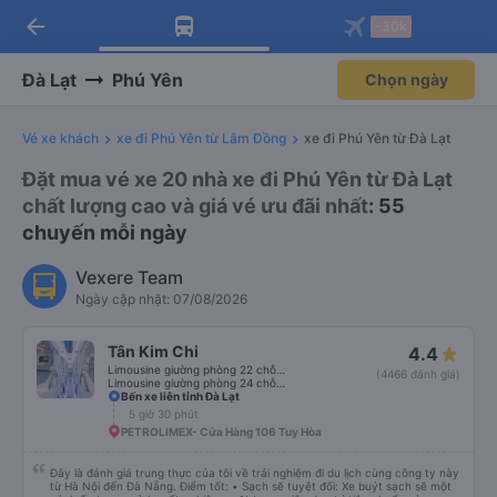
arrow_back
Tải app Vexere ngay!
Tải app Vexere
-30k
Mở app
Mở app
Nhận ưu đãi thành viên độc
-30k/ghế khi đặt vé máy bay qua
quyền
app
Đà Lạt
Phú Yên
Chọn ngày
Vé xe khách
xe đi Phú Yên từ Lâm Đồng
xe đi Phú Yên từ Đà Lạt
Đặt mua vé xe 20 nhà xe đi Phú Yên từ Đà Lạt
chất lượng cao và giá vé ưu đãi nhất
: 55
chuyến mỗi ngày
Vexere Team
Ngày cập nhật: 07/08/2026
Tân Kim Chi
4.4
Limousine giường phòng 22 chỗ (CABIN) (WC)
(4466 đánh giá)
Limousine giường phòng 24 chỗ (CABIN)
Bến xe liên tỉnh Đà Lạt
5 giờ 30 phút
PETROLIMEX- Cửa Hàng 106 Tuy Hòa
Đây là đánh giá trung thực của tôi về trải nghiệm đi du lịch cùng công ty này
từ Hà Nội đến Đà Nẵng. Điểm tốt: • Sạch sẽ tuyệt đối: Xe buýt sạch sẽ một