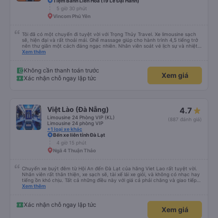
Tiệm Bánh Liên Hoa (19 Lê Đại Hành)
5 giờ 30 phút
Vincom Phú Yên
Tôi đã có một chuyến đi tuyệt vời với Trọng Thủy Travel. Xe limousine sạch
sẽ, hiện đại và rất thoải mái. Ghế massage giúp cho hành trình 4,5 tiếng trở
nên thư giãn một cách đáng ngạc nhiên. Nhân viên soát vé lịch sự và nhiệt
tình, tài xế cẩn thận và chuyên nghiệp, mọi thứ đều được tổ chức tốt. Các
Xem thêm
thông báo rõ ràng, việc lên xe dễ dàng, và toàn bộ chuyến đi diễn ra đúng
như kế hoạch. Tôi đặt vé qua Vexere, và toàn bộ trải nghiệm - từ khi đặt vé
đến khi đến nơi - đều suôn sẻ và không gặp rắc rối. Tôi rất hài lòng với công
Không cần thanh toán trước
Xem giá
ty này và chắc chắn sẽ chọn Trọng Thủy Travel một lần nữa. Rất đáng giới
Xác nhận chỗ ngay lập tức
thiệu!
Việt Lào (Đà Nẵng)
4.7
Limousine 24 Phòng VIP (KL)
(887 đánh giá)
Limousine 24 phòng VIP
+1 loại xe khác
Bến xe liên tỉnh Đà Lạt
4 giờ 15 phút
Ngã 4 Thuận Thảo
Chuyến xe buýt đêm từ Hội An đến Đà Lạt của hãng Viet Lao rất tuyệt vời.
Nhân viên rất thân thiện, xe sạch sẽ, tài xế lái xe giỏi, và không có nhạc hay
tiếng ồn khó chịu. Tất cả những điều này với giá cả phải chăng và giao tiếp
bằng tiếng Anh rất suôn sẻ, vì vậy tôi rất khuyên bạn nên chọn hãng này.
Xem thêm
Đối với người đi lần đầu: không có nhà vệ sinh, nhưng có ba điểm dừng cách
nhau khoảng hai tiếng (bạn sẽ được thông báo trước bằng thông báo). Bạn
không được ăn trên xe, nhưng có nhà hàng và quán ăn nhẹ ở một số điểm
Xác nhận chỗ ngay lập tức
Xem giá
dừng. Bạn phải cởi giày và đi chân trần. Tại các điểm dừng, dép nhựa được
cung cấp khi bạn xuống xe; bạn phải trả lại chúng vào thùng trước khi lên xe