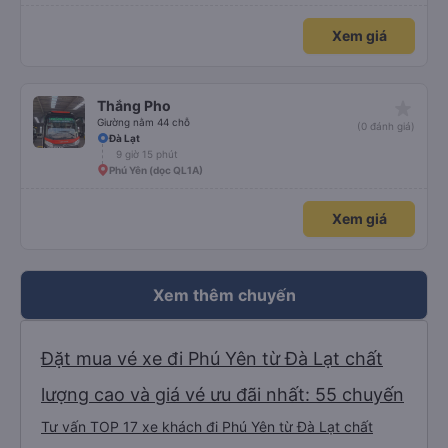
Xem giá
star_rate
Thắng Pho
Giường nằm 44 chỗ
(0 đánh giá)
Đà Lạt
9 giờ 15 phút
Phú Yên (dọc QL1A)
Xem giá
Xem thêm chuyến
Đặt mua vé xe đi Phú Yên từ Đà Lạt chất
lượng cao và giá vé ưu đãi nhất: 55 chuyến
Tư vấn TOP 17 xe khách đi Phú Yên từ Đà Lạt chất