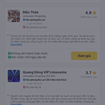
star_rate
Mộc Thảo
4.8
Limousine 34 giường
(1994 đánh giá)
Văn phòng Đà Lạt
5 giờ 40 phút
Văn phòng Tuy Hoà
Chúng tôi rất hài lòng với chuyến đi 8,5 tiếng ngày hôm qua. Tài xế xe buýt
rất tuyệt vời. Ghế ngồi thoải mái và sạch sẽ, có nước uống và khăn lau tay.
Có điểm dừng ăn uống tuyệt vời. Có nhiều lần dừng nghỉ để đi vệ sinh. Điều
duy nhất tôi muốn đề xuất để cải thiện là cho phép thanh toán bằng thẻ
Xem thêm
nước ngoài khi đặt vé trên ứng dụng.
Không cần thanh toán trước
Xem giá
Xác nhận chỗ ngay lập tức
star_rate
Quang Dũng VIP Limousine
3.7
Limousine 22 phòng (Có WC)
(1140 đánh giá)
Văn phòng Đà Lạt (263 Mai Anh Đào)
5 giờ 45 phút
Phú Yên QL1A
Người nước ngoài rất khó hiểu vị trí của bến xe buýt và xe buýt đến từ đâu.
Tôi đến trước giờ xe buýt khởi hành một giờ, nhưng sau khi đi bộ hơn một giờ,
cuối cùng họ cũng gọi điện và tìm thấy tôi. Dịch vụ bình thường, nhưng dù
sao thì tôi ngủ ngon hơn ở khách sạn vì tôi rất thoải mái. Sẽ tuyệt hơn nếu
Xem thêm