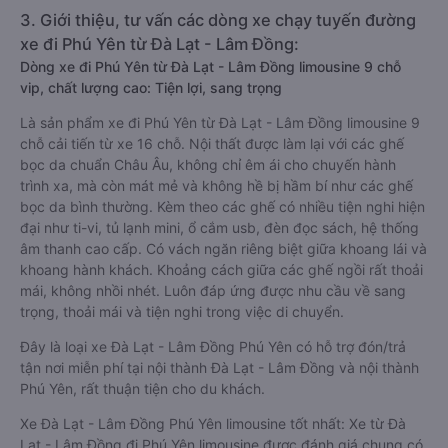
3. Giới thiệu, tư vấn các dòng xe chạy tuyến đường
xe đi Phú Yên từ Đà Lạt - Lâm Đồng:
Dòng xe đi Phú Yên từ Đà Lạt - Lâm Đồng limousine 9 chỗ
vip, chất lượng cao: Tiện lợi, sang trọng
Là sản phẩm xe đi Phú Yên từ Đà Lạt - Lâm Đồng limousine 9
chỗ cải tiến từ xe 16 chỗ. Nội thất được làm lại với các ghế
bọc da chuẩn Châu Âu, không chỉ êm ái cho chuyến hành
trình xa, mà còn mát mẻ và không hề bị hầm bí như các ghế
bọc da bình thường. Kèm theo các ghế có nhiều tiện nghi hiện
đại như ti-vi, tủ lạnh mini, ổ cắm usb, đèn đọc sách, hệ thống
âm thanh cao cấp. Có vách ngăn riêng biệt giữa khoang lái và
khoang hành khách. Khoảng cách giữa các ghế ngồi rất thoải
mái, không nhồi nhét. Luôn đáp ứng được nhu cầu về sang
trọng, thoải mái và tiện nghi trong việc di chuyển.
Đây là loại xe Đà Lạt - Lâm Đồng Phú Yên có hỗ trợ đón/trả
tận nơi miễn phí tại nội thành Đà Lạt - Lâm Đồng và nội thành
Phú Yên, rất thuận tiện cho du khách.
Xe Đà Lạt - Lâm Đồng Phú Yên limousine tốt nhất: Xe từ Đà
Lạt - Lâm Đồng đi Phú Yên limousine được đánh giá chung có