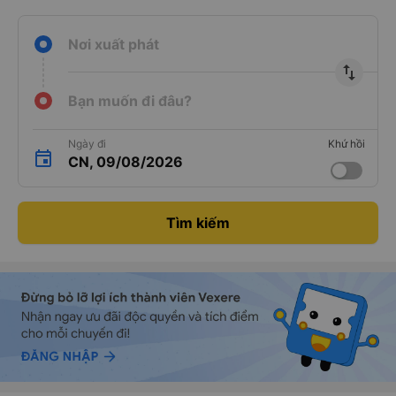
Nơi xuất phát
import_export
Bạn muốn đi đâu?
Ngày đi
Khứ hồi
CN, 09/08/2026
Tìm kiếm