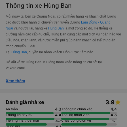
Thông tin xe Hùng Ban
Mỗi ngày tại bến xe Quảng Ngãi, có rất nhiều hãng xe khách chất lượng
cao được khởi hành di chuyển trên tuyến đường
Lâm Đồng - Quảng
Ngãi
và ngược lại, hãng xe
Hùng Ban
là một trong số đó. Hệ thống xe
giường nằm cao cấp 40 chỗ, Hùng Ban cung cấp một dịch vụ hoàn hảo với
điều hòa, khăn lạnh, và nước miễn phí giúp hành khách có thể thư giãn
trong chuyến đi dài.
Tại
Hùng Ban
, quyền lợi hành khách luôn được đảm bảo.
Để đặt vé xe Hùng Ban, vui lòng tham khảo thông tin chi tiết tại
Vexere.com!
Xem thêm
3.9
Đánh giá nhà xe
4.3
4.4
An toàn
Thông tin chính xác
4.4
4.3
Thông tin đầy đủ
Thái độ nhân viên
3.7
4.1
Tiện nghi & thoải mái
Chất lượng dịch vụ
4.1
Đúng giờ