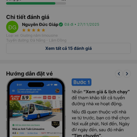
Chi tiết đánh giá
Nguyên Đức Giáp
verified
Đã đi • 27/11/2025
ĐG
star_rate
star_rate
star_rate
star_rate
star_rate
Loại xe: Giường nằm limousine
Tuyến đường: Đà Nẵng - Lâm Đồng
Xem tất cả 15 đánh giá
keyboard_arrow_left
keyboard_arrow_right
Hướng dẫn đặt vé