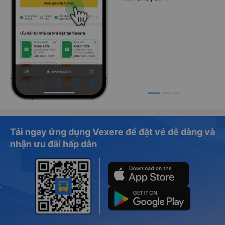
Tải ngay ứng dụng Vexere để đặt vé dễ dàng và
nhận ưu đãi hấp dẫn