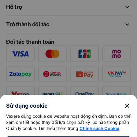
keyboard_arrow_down
Hỗ trợ
keyboard_arrow_down
Trở thành đối tác
Đối tác thanh toán
close
Sử dụng cookie
Vexere dùng cookie để website hoạt động ổn định. Bạn có thể
xem chi tiết hoặc thay đổi lựa chọn bất kỳ lúc nào trong phần
Quản lý cookie. Tìm hiểu thêm trong
Chính sách Cookie
.