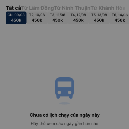
Tất cả
Từ Lâm Đồng
Từ Ninh Thuận
Từ Khánh Hòa
CN, 09/08
T2, 10/08
T3, 11/08
T4, 12/08
T5, 13/08
T6, 14/08
450k
450k
450k
450k
450k
450k
directions_bus
Chưa có lịch chạy của ngày này
Hãy thử xem các ngày gần hơn nhé