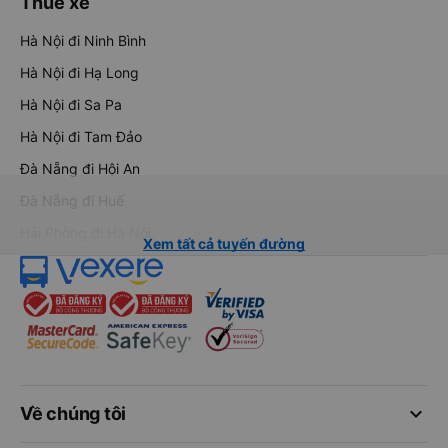
Thuê xe
Hà Nội đi Ninh Bình
Hà Nội đi Hạ Long
Hà Nội đi Sa Pa
Hà Nội đi Tam Đảo
Đà Nẵng đi Hội An
Đà Nẵng đi Huế
Hải Phòng đi Hà Nội
Xem tất cả tuyến đường
keyboard_arrow_down
Về chúng tôi