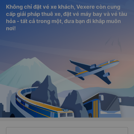
Không chỉ đặt vé xe khách, Vexere còn cung
cấp giải pháp thuê xe, đặt vé máy bay và vé tàu
hỏa - tất cả trong một, đưa bạn đi khắp muôn
nơi!