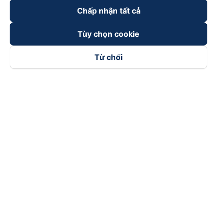
Chấp nhận tất cả
Tùy chọn cookie
Từ chối
Theo dõi chúng tôi trên
Facebook
Tiktok
Youtube
Công ty TNHH Thương Mại Dịch Vụ Vexere
Địa chỉ đăng ký kinh doanh: 8C Chữ Đồng Tử, Phường Tân
Sơn Nhất, TP. Hồ Chí Minh, Việt Nam
Địa chỉ
:
Lầu 2, toà nhà H3 Circo Hoàng Diệu, 384 Hoàng Diệu,
Phường Khánh Hội, TP Hồ Chí Minh, Việt Nam
Tầng 3, toà nhà 101 Láng Hạ, 101 Láng Hạ, Phường Láng, TP.
Hà Nội, Việt Nam
Giấy chứng nhận ĐKKD số 0315133726 do Sở KH và ĐT TP.
Hồ Chí Minh cấp lần đầu ngày 27/6/2018
Bản quyền © 2025 thuộc về Vexere.com