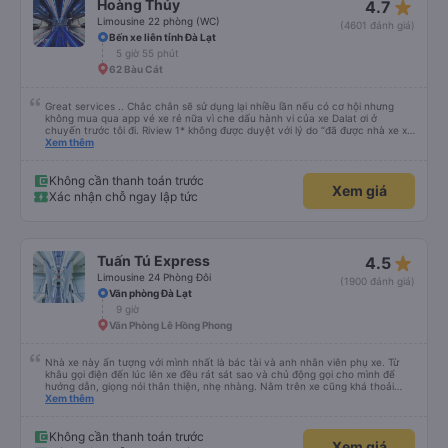
star_rate
Hoàng Thủy
4.7
Limousine 22 phòng (WC)
(4601 đánh giá)
Bến xe liên tỉnh Đà Lạt
5 giờ 55 phút
62 Bàu Cát
Great services .. Chắc chắn sẽ sử dụng lại nhiều lần nếu có cơ hội nhưng
không mua qua app vé xe rẻ nữa vì che dấu hành vi của xe Dalat ơi ở
chuyến trước tôi đi. Riview 1* không được duyệt với lý do “đã được nhà xe xử
lý với khách hàng” trong khi tôi là khách hàng và trải nghiệm của tôi lại nói là
Xem thêm
đã được xử lý. Ai xử lý ?? Tôi không biết nên vẫn mua vé thêm lần này nữa.
Sau lần này cả Cty tôi sẽ xóa app vé xe rẻ Vĩnh viễn vì xử lý tào lao này.
Chúng tôi cũng sẽ viết bài trên các nền tảng về trải nghiệm của tôi cả về
Không cần thanh toán trước
Xem giá
Dalat lẫn vé xe rẻ. Xin cảm ơn.
Xác nhận chỗ ngay lập tức
star_rate
Tuấn Tú Express
4.5
Limousine 24 Phòng Đôi
(1900 đánh giá)
Văn phòng Đà Lạt
9 giờ
Văn Phòng Lê Hồng Phong
Nhà xe này ấn tượng với mình nhất là bác tài và anh nhân viên phụ xe. Từ
khâu gọi điện đến lúc lên xe đều rát sát sao và chủ động gọi cho mình để
hướng dẫn, giọng nói thân thiện, nhẹ nhàng. Nằm trên xe cũng khá thoải
mái, chăn nệm nước suối đầy đủ. Chuyến xe của mình hầu hết là các cô bác
Xem thêm
lớn tuổi thế nên khi hít thở sẽ thấy có một chút mùi người già Lúc xuống xe,
điểm thả của mình ban đầu dự kiến là Ngã 3 Sợi ( Nha Trang ) và bắt Grab
nhưng các anh hướng dẫn mình xuống ở đây không có ma nào dám chở đâu
Không cần thanh toán trước
Xem giá
( vì đây là địa bàn của thế lực xe ôm ngầm, dân chơi cỏ kẹo ke...) Và thế là