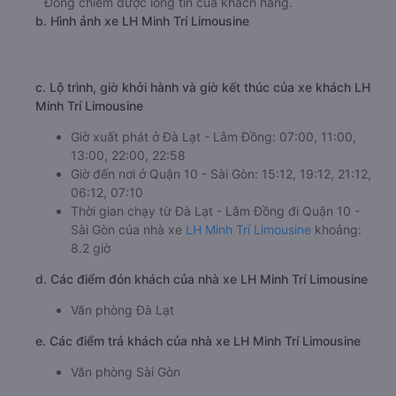
Số điện thoại đặt mua vé xe Đà Lạt - Lâm Đồng
Quận 10 - Sài Gòn:
1900 888684
🚌 4. Xe LH Minh Trí Limousine khởi hành tại D11,
KQH Hoàng Diệu (Văn phòng Đà Lạt)
a. Giới thiệu xe LH Minh Trí Limousine
LH Minh Trí Limousine được nhiều khách hàng đánh giá
cao về chất lượng dịch vụ và sự an toàn. Đội ngũ nhân
viên tư vấn nhiệt tình, tài xế giàu kinh nghiệm và xe
khách chất lượng cao là những yếu tố giúp nhà xe LH
Minh Trí Limousine đi Quận 10 - Sài Gòn từ Đà Lạt - Lâm
Đồng chiếm được lòng tin của khách hàng.
b. Hình ảnh xe LH Minh Trí Limousine
c. Lộ trình, giờ khởi hành và giờ kết thúc của xe khách LH
Minh Trí Limousine
Giờ xuất phát ở Đà Lạt - Lâm Đồng: 07:00, 11:00,
13:00, 22:00, 22:58