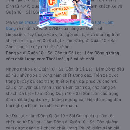
bình từ 4.4/5 dựa trên 18632 phản hồi của hành khách Xe về
Quận 10 - Sài Gòn từ Đà Lạt - Lâm Đồng.
Giá vé
xe limousine đi Quận 10 - Sài Gòn từ Đà Lạt - Lâm
Đồng
rẻ nhất là 290000VND của hãng xe Điền Linh
Limousine. Tùy thuộc vào vị trí ngồi của bạn và chương trình
khuyến mãi, giá vé Xe Đà Lạt - Lâm Đồng đi Quận 10 - Sài
Gòn limousine này có thể sẽ rẻ hơn
Dòng xe đi Quận 10 - Sài Gòn từ Đà Lạt - Lâm Đồng giường
nằm chất lượng cao: Thoải mái, giá cả tốt nhất
Những nhà xe đi Quận 10 - Sài Gòn từ Đà Lạt - Lâm Đồng đều
sở hữu những xe giường nằm chất lượng cao. Trên xe được
trang bị đầy đủ các trang thiết bị hiện đại phục vụ cho nhu
cầu di chuyển của hành khách. Bên cạnh đó, các hãng xe
khách Đà Lạt - Lâm Đồng Quận 10 - Sài Gòn luôn chú trọng
đến chất lượng dịch vụ, không ngừng cải thiện để mang đến
trải nghiệm hoàn hảo cho hành khách.
Xe Đà Lạt - Lâm Đồng Quận 10 - Sài Gòn giường nằm tốt
nhất: Xe từ Đà Lạt - Lâm Đồng đi Quận 10 - Sài Gòn giường
nằm được đánh giá chung chất lượng Tốt với điểm đánh giá