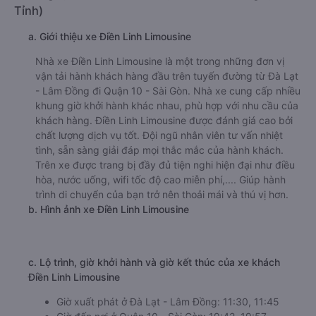
hàng đã trải nghiệm dịch vụ của nhà xe này.
h. Thông tin liên hệ, đặt mua vé xe khách từ Đà Lạt - Lâm
Đồng đi Quận 10 - Sài Gòn LH Minh Trí Limousine
Văn phòng xe LH Minh Trí Limousine ở Đà Lạt - Lâm
Đồng:
Xem địa chỉ văn phòng nhà xe LH Minh Trí Limousine:
https://vexere.com/vi-VN/xe-lac-hong-limousine
Số điện thoại đặt mua vé xe Đà Lạt - Lâm Đồng
Quận 10 - Sài Gòn:
1900 888684
🚌 5. Xe Điền Linh Limousine khởi hành tại 192 Xô
Viết Nghệ Tĩnh, P7 (VP Đà Lạt 192 Xô Viết Nghệ
Tỉnh)
a. Giới thiệu xe Điền Linh Limousine
Nhà xe Điền Linh Limousine là một trong những đơn vị
vận tải hành khách hàng đầu trên tuyến đường từ Đà Lạt
- Lâm Đồng đi Quận 10 - Sài Gòn. Nhà xe cung cấp nhiều
khung giờ khởi hành khác nhau, phù hợp với nhu cầu của
khách hàng. Điền Linh Limousine được đánh giá cao bởi