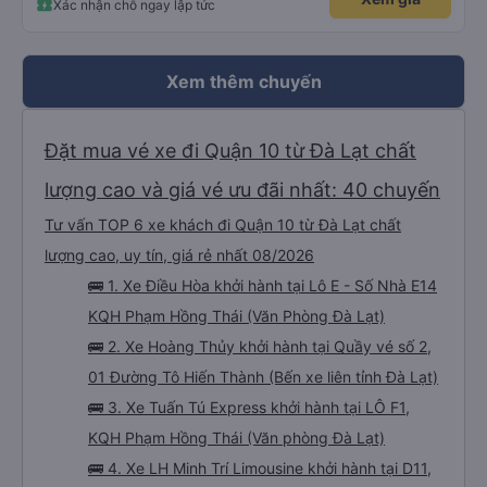
Xác nhận chỗ ngay lập tức
mình được chở xuống Ngã 3 thành , nơi sáng sủa an toàn hơn. Một Chuyến
xe được biết thêm nhiều câu chuyện mới. Cảm ơn nhà xe đã giúp đỡ
Xem thêm chuyến
Đặt mua vé xe đi Quận 10 từ Đà Lạt chất
lượng cao và giá vé ưu đãi nhất: 40 chuyến
Tư vấn TOP 6 xe khách đi Quận 10 từ Đà Lạt chất
lượng cao, uy tín, giá rẻ nhất 08/2026
🚌 1. Xe Điều Hòa khởi hành tại Lô E - Số Nhà E14
KQH Phạm Hồng Thái (Văn Phòng Đà Lạt)
🚌 2. Xe Hoàng Thủy khởi hành tại Quầy vé số 2,
01 Đường Tô Hiến Thành (Bến xe liên tỉnh Đà Lạt)
🚌 3. Xe Tuấn Tú Express khởi hành tại LÔ F1,
KQH Phạm Hồng Thái (Văn phòng Đà Lạt)
🚌 4. Xe LH Minh Trí Limousine khởi hành tại D11,