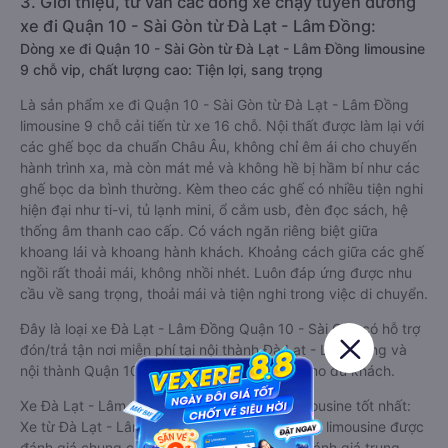
3. Giới thiệu, tư vấn các dòng xe chạy tuyến đường
xe đi Quận 10 - Sài Gòn từ Đà Lạt - Lâm Đồng:
Dòng xe đi Quận 10 - Sài Gòn từ Đà Lạt - Lâm Đồng limousine
9 chỗ vip, chất lượng cao: Tiện lợi, sang trọng
Là sản phẩm xe đi Quận 10 - Sài Gòn từ Đà Lạt - Lâm Đồng
limousine 9 chỗ cải tiến từ xe 16 chỗ. Nội thất được làm lại với
các ghế bọc da chuẩn Châu Âu, không chỉ êm ái cho chuyến
hành trình xa, mà còn mát mẻ và không hề bị hầm bí như các
ghế bọc da bình thường. Kèm theo các ghế có nhiều tiện nghi
hiện đại như ti-vi, tủ lạnh mini, ổ cắm usb, đèn đọc sách, hệ
thống âm thanh cao cấp. Có vách ngăn riêng biệt giữa
khoang lái và khoang hành khách. Khoảng cách giữa các ghế
ngồi rất thoải mái, không nhồi nhét. Luôn đáp ứng được nhu
cầu về sang trọng, thoải mái và tiện nghi trong việc di chuyển.
Đây là loại xe Đà Lạt - Lâm Đồng Quận 10 - Sài Gòn có hỗ trợ
đón/trả tận nơi miễn phí tại nội thành Đà Lạt - Lâm Đồng và
nội thành Quận 10 - Sài Gòn, rất thuận tiện cho du khách.
Xe Đà Lạt - Lâm Đồng Quận 10 - Sài Gòn limousine tốt nhất:
Xe từ Đà Lạt - Lâm Đồng đi Quận 10 - Sài Gòn limousine được
đánh giá chung có chất lượng Tốt với điểm đánh giá trung