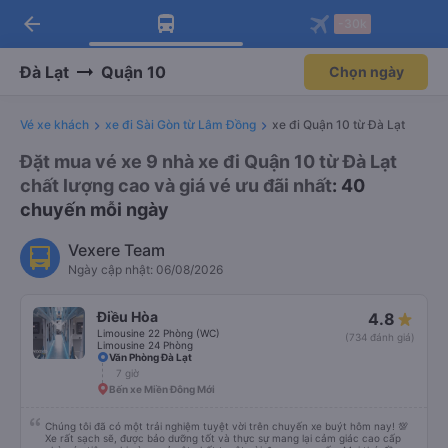
arrow_back
Tải app Vexere ngay!
Tải app Vexere
-30k
Mở app
Mở app
Nhận ưu đãi thành viên độc
-30k/ghế khi đặt vé máy bay qua
quyền
app
Đà Lạt
Quận 10
Chọn ngày
Vé xe khách
xe đi Sài Gòn từ Lâm Đồng
xe đi Quận 10 từ Đà Lạt
Đặt mua vé xe 9 nhà xe đi Quận 10 từ Đà Lạt
chất lượng cao và giá vé ưu đãi nhất
: 40
chuyến mỗi ngày
Vexere Team
Ngày cập nhật: 06/08/2026
Điều Hòa
4.8
Limousine 22 Phòng (WC)
(734 đánh giá)
Limousine 24 Phòng
Văn Phòng Đà Lạt
7 giờ
Bến xe Miền Đông Mới
Chúng tôi đã có một trải nghiệm tuyệt vời trên chuyến xe buýt hôm nay! 💯
Xe rất sạch sẽ, được bảo dưỡng tốt và thực sự mang lại cảm giác cao cấp