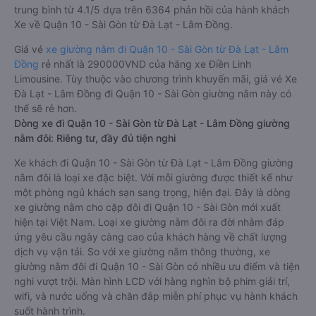
trung bình từ 4.1/5 dựa trên 6364 phản hồi của hành khách
Xe về Quận 10 - Sài Gòn từ Đà Lạt - Lâm Đồng.
Giá vé
xe giường nằm đi Quận 10 - Sài Gòn từ Đà Lạt - Lâm
Đồng
rẻ nhất là 290000VND của hãng xe Điền Linh
Limousine. Tùy thuộc vào chương trình khuyến mãi, giá vé Xe
Đà Lạt - Lâm Đồng đi Quận 10 - Sài Gòn giường nằm này có
thể sẽ rẻ hơn.
Dòng xe đi Quận 10 - Sài Gòn từ Đà Lạt - Lâm Đồng giường
nằm đôi: Riêng tư, đầy đủ tiện nghi
Xe khách đi Quận 10 - Sài Gòn từ Đà Lạt - Lâm Đồng giường
nằm đôi là loại xe đặc biệt. Với mỗi giường được thiết kế như
một phòng ngủ khách sạn sang trọng, hiện đại. Đây là dòng
xe giường nằm cho cặp đôi đi Quận 10 - Sài Gòn mới xuất
hiện tại Việt Nam. Loại xe giường nằm đôi ra đời nhằm đáp
ứng yêu cầu ngày càng cao của khách hàng về chất lượng
dịch vụ vận tải. So với xe giường nằm thông thường, xe
giường nằm đôi đi Quận 10 - Sài Gòn có nhiều ưu điểm và tiện
nghi vượt trội. Màn hình LCD với hàng nghìn bộ phim giải trí,
wifi, và nước uống và chăn đắp miễn phí phục vụ hành khách
suốt hành trình.