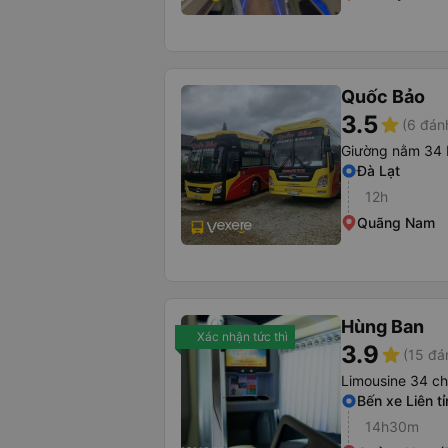
Quốc Bảo
3.5
star
(6 đán
Giường nằm 34 
Đà Lạt
12h
Quãng Nam
Hùng Ban
Xác nhận tức thì
3.9
star
(15 đá
Limousine 34 c
Bến xe Liên t
14h30m