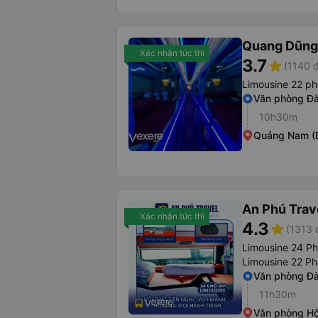
Quang Dũng
Xác nhận tức thì
3.7
star
(1140 
Limousine 22 p
Văn phòng Đà
10h30m
Quảng Nam (
An Phú Trave
Xác nhận tức thì
4.3
star
(1313 
Limousine 24 Ph
Limousine 22 P
Văn phòng Đà
11h30m
Văn phòng Hộ