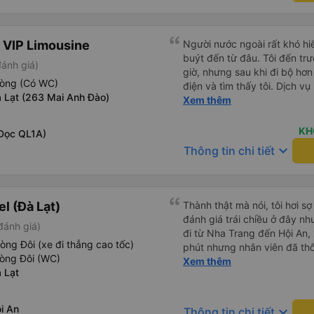
đuôi 666, chuyến ĐH-NT ngày
iu còn đổi cho mình phòng đ
(một mình) yêu luôn. Nhưng
 VIP Limousine
Người nước ngoài rất khó hiể
lần xe rẽ 1 cái là ✈️ Ít đi x
buýt đến từ đâu. Tôi đến tr
đánh giá)
10/10.
giờ, nhưng sau khi đi bộ hơn
hòng (Có WC)
điện và tìm thấy tôi. Dịch v
 Lạt (263 Mai Anh Đào)
tôi ngủ ngon hơn ở khách sạn 
Xem thêm
hơn nếu tiếng còi xe bớt to h
cho điểm tối đa. Cảm ơn bạn 
KH
Dọc QL1A)
keyboard_arrow_down
Thông tin chi tiết
l (Đà Lạt)
Thành thật mà nói, tôi hơi s
đánh giá trái chiều ở đây nh
đánh giá)
đi từ Nha Trang đến Hội An
òng Đôi (xe đi thẳng cao tốc)
phút nhưng nhân viên đã th
hòng Đôi (WC)
phút. Nhân viên bên trong cù
Xem thêm
 Lạt
họ giúp chúng tôi mang hành
phí cùng đồ ăn nhẹ. Cabin s
ổn ngay cả với tôi (184 cm)
i An
keyboard_arrow_down
Thông tin chi tiết