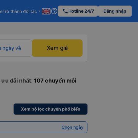
help_outline
phone
Hotline 24/7
Đăng nhập
re
Trở thành đối tác
arrow_drop_down
Xem giá
 ngày về
 ưu đãi nhất
: 107 chuyến mỗi
Xem bộ lọc chuyến phổ biến
Chọn ngày