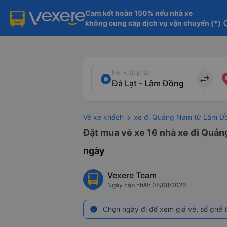
Cam kết hoàn 150% nếu nhà xe

không cung cấp dịch vụ vận chuyển (*)
in
Nơi xuất phát
import_export
Vé xe khách
xe đi Quảng Nam từ Lâm Đ
Đặt mua vé xe 16 nhà xe đi Quảng
ngày
Vexere Team
Ngày cập nhật: 05/08/2026
Chọn ngày đi để xem giá vé, số ghế t
info