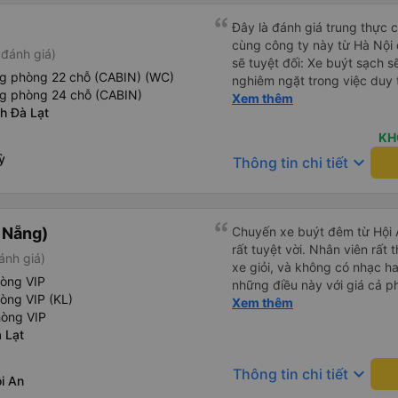
Đây là đánh giá trung thực củ
cùng công ty này từ Hà Nội
đánh giá)
sẽ tuyệt đối: Xe buýt sạch s
ng phòng 22 chỗ (CABIN) (WC)
nghiêm ngặt trong việc duy 
ng phòng 24 chỗ (CABIN)
phép ăn trên xe. Đây là lần đ
Xem thêm
nh Đà Lạt
đến vấn đề sạch sẽ như vậy 
xe buýt đều trông mới và sạc
KH
trên xe hoạt động hoàn hảo 
ỳ
keyboard_arrow_down
Thông tin chi tiết
sạc: Có sẵn cổng sạc USB v
tiên tôi thấy. • Môi trường 
bật đèn không cần thiết hoặc
thư giãn và ngủ trong suốt h
à Nẵng)
Chuyến xe buýt đêm từ Hội 
xuyên: Họ lên lịch dừng thư
rất tuyệt vời. Nhân viên rất t
ánh giá)
mọi người. Điểm chưa tốt: •
xe giỏi, và không có nhạc ha
chót: Vài giờ trước khi khởi 
hòng VIP
những điều này với giá cả p
điểm đón đã được thay đổi 
òng VIP (KL)
tiếng Anh rất suôn sẻ, vì vậ
Xem thêm
khoảng 30 phút. Tuy nhiên, 
hòng VIP
hãng này. Đối với người đi l
VND, tôi thấy công bằng. • T
 Lạt
nhưng có ba điểm dừng cách
không thực sự thân thiện h
được thông báo trước bằng 
mức không thể chịu nổi. • X
keyboard_arrow_down
Thông tin chi tiết
trên xe, nhưng có nhà hàng
i An
chúng tôi chuyển sang xe b
dừng. Bạn phải cởi giày và đ