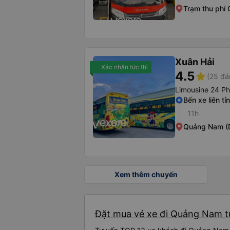
Trạm thu phí
Xuân Hải
Xác nhận tức thì
4.5
star
(25 đá
Limousine 24 P
Bến xe liên tỉ
11h
Quảng Nam (D
Xem thêm chuyến
Đặt mua vé xe đi Quảng Nam từ