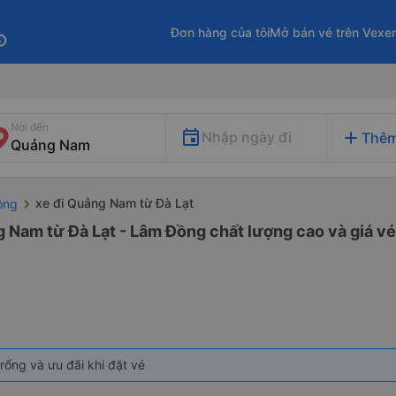
Đơn hàng của tôi
Mở bán vé trên Vexe
fo
Nơi đến
add
Nhập ngày đi
Thêm
xe đi Quảng Nam từ Đà Lạt
ồng
 Nam từ Đà Lạt - Lâm Đồng chất lượng cao và giá vé
rống và ưu đãi khi đặt vé