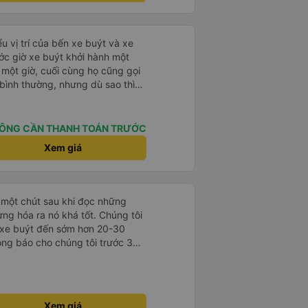
 16/1. À các bạn nữ lễ tân xinh
ơn sang đôi xong còn note là
 phòng đôi mà nằm một thì mỗi
u vị trí của bến xe buýt và xe
e khách nhưng đủ để đánh giá
ước giờ xe buýt khởi hành một
 một giờ, cuối cùng họ cũng gọi
ụ bình thường, nhưng dù sao thì
vì tôi rất thoải mái. Sẽ tuyệt
ơn. Nhưng tôi thích nó nên tôi
rất nhiều.
ÔNG CẦN THANH TOÁN TRƯỚC
Xem giá
ợ một chút sau khi đọc những
ưng hóa ra nó khá tốt. Chúng tôi
, xe buýt đến sớm hơn 20-30
ông báo cho chúng tôi trước 30
ng với tài xế thực sự tốt bụng,
 lý và cho chúng tôi nước miễn
ạch sẽ, có chăn và không gian
. Lái xe ổn mà không bấm còi quá
Xem giá