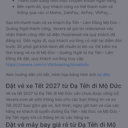
Thanh toán bằng hình thức chuyển khoản ngân hàng.
Bên cạnh đó, quý khách cũng có thể thanh toán vé
thông qua các ví Momo, ZaloPay, AirPay, VNPay,…
Sau khi thanh toán vé xe khách Đạ Tẻh - Lâm Đồng Mộ Đức -
Quảng Ngãi thành công, Vexere sẽ gửi tin nhắn/email xác
nhận thành công đến số điện thoại/email mà quý khách đã
đăng ký. Đến ngày đi, quý khách vui lòng có mặt tại điểm đón
trước 30 phút giờ khởi hành để chuẩn bị lên xe. Để kiểm tra
tình trạng vé xe đi Mộ Đức - Quảng Ngãi từ Đạ Tẻh - Lâm
Đồng đã đặt, quý khách vui lòng truy cập
https://vexere.com/vi-VN/booking/ticketinfo
Xem hướng dẫn chi tiết, minh họa bằng hình ảnh
tại đây.
Đặt vé xe Tết 2027 từ Đạ Tẻh đi Mộ Đức
Vé xe tết 2027 từ Đạ Tẻh đi Mộ Đức vẫn chưa được công bố.
Vexere.com sẽ sớm thông báo cho các bạn thông tin vé xe
Tết 2027 bao gồm giá vé, lịch trình, ngày giờ bán vé của các
hãng xe khách đi tuyến đường Đạ Tẻh - Mộ Đức và Mộ Đức -
Đạ Tẻh ngay khi có thông tin từ các hãng xe.
Đặt vé máy bay giá rẻ từ Đạ Tẻh đi Mộ