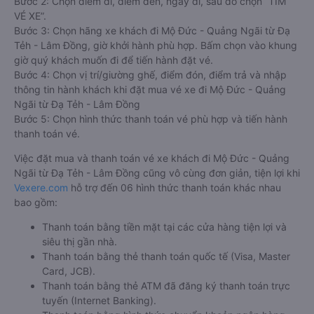
Bước 2: Chọn điểm đi, điểm đến, ngày đi, sau đó chọn “TÌM
VÉ XE”.
Bước 3: Chọn hãng xe khách đi Mộ Đức - Quảng Ngãi từ Đạ
Tẻh - Lâm Đồng, giờ khởi hành phù hợp. Bấm chọn vào khung
giờ quý khách muốn đi để tiến hành đặt vé.
Bước 4: Chọn vị trí/giường ghế, điểm đón, điểm trả và nhập
thông tin hành khách khi đặt mua vé xe đi Mộ Đức - Quảng
Ngãi từ Đạ Tẻh - Lâm Đồng
Bước 5: Chọn hình thức thanh toán vé phù hợp và tiến hành
thanh toán vé.
Việc đặt mua và thanh toán vé xe khách đi Mộ Đức - Quảng
Ngãi từ Đạ Tẻh - Lâm Đồng cũng vô cùng đơn giản, tiện lợi khi
Vexere.com
hỗ trợ đến 06 hình thức thanh toán khác nhau
bao gồm:
Thanh toán bằng tiền mặt tại các cửa hàng tiện lợi và
siêu thị gần nhà.
Thanh toán bằng thẻ thanh toán quốc tế (Visa, Master
Card, JCB).
Thanh toán bằng thẻ ATM đã đăng ký thanh toán trực
tuyến (Internet Banking).