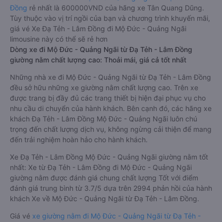
Đồng
rẻ nhất là 600000VND của hãng xe Tân Quang Dũng.
Tùy thuộc vào vị trí ngồi của bạn và chương trình khuyến mãi,
giá vé Xe Đạ Tẻh - Lâm Đồng đi Mộ Đức - Quảng Ngãi
limousine này có thể sẽ rẻ hơn
Dòng xe đi Mộ Đức - Quảng Ngãi từ Đạ Tẻh - Lâm Đồng
giường nằm chất lượng cao: Thoải mái, giá cả tốt nhất
Những nhà xe đi Mộ Đức - Quảng Ngãi từ Đạ Tẻh - Lâm Đồng
đều sở hữu những xe giường nằm chất lượng cao. Trên xe
được trang bị đầy đủ các trang thiết bị hiện đại phục vụ cho
nhu cầu di chuyển của hành khách. Bên cạnh đó, các hãng xe
khách Đạ Tẻh - Lâm Đồng Mộ Đức - Quảng Ngãi luôn chú
trọng đến chất lượng dịch vụ, không ngừng cải thiện để mang
đến trải nghiệm hoàn hảo cho hành khách.
Xe Đạ Tẻh - Lâm Đồng Mộ Đức - Quảng Ngãi giường nằm tốt
nhất: Xe từ Đạ Tẻh - Lâm Đồng đi Mộ Đức - Quảng Ngãi
giường nằm được đánh giá chung chất lượng Tốt với điểm
đánh giá trung bình từ 3.7/5 dựa trên 2994 phản hồi của hành
khách Xe về Mộ Đức - Quảng Ngãi từ Đạ Tẻh - Lâm Đồng.
Giá vé
xe giường nằm đi Mộ Đức - Quảng Ngãi từ Đạ Tẻh -