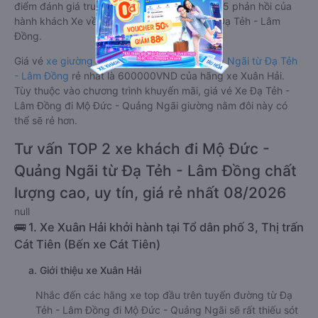
điểm đánh giá trung bình từ 4.4/5 dựa trên 25 phản hồi của
hành khách Xe về Mộ Đức - Quảng Ngãi từ Đạ Tẻh - Lâm
Đồng.
Giá vé
xe giường nằm đôi đi Mộ Đức - Quảng Ngãi từ Đạ Tẻh
- Lâm Đồng
rẻ nhất là 600000VND của hãng xe Xuân Hải.
Tùy thuộc vào chương trình khuyến mãi, giá vé Xe Đạ Tẻh -
Lâm Đồng đi Mộ Đức - Quảng Ngãi giường nằm đôi này có
thể sẽ rẻ hơn.
Tư vấn TOP 2 xe khách đi Mộ Đức -
Quảng Ngãi từ Đạ Tẻh - Lâm Đồng chất
lượng cao, uy tín, giá rẻ nhất 08/2026
null
🚌 1. Xe Xuân Hải khởi hành tại Tổ dân phố 3, Thị trấn
Cát Tiên (Bến xe Cát Tiên)
a. Giới thiệu xe Xuân Hải
Nhắc đến các hãng xe top đầu trên tuyến đường từ Đạ
Tẻh - Lâm Đồng đi Mộ Đức - Quảng Ngãi sẽ rất thiếu sót