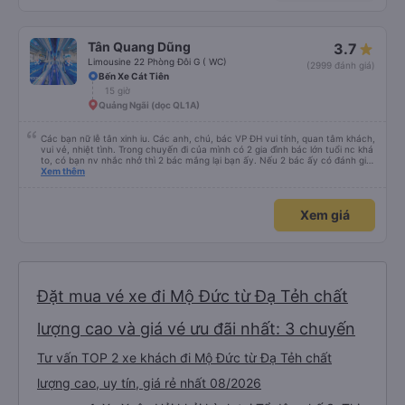
Tân Quang Dũng
3.7
Limousine 22 Phòng Đôi G ( WC)
(2999 đánh giá)
Bến Xe Cát Tiên
15 giờ
Quảng Ngãi (dọc QL1A)
Các bạn nữ lễ tân xinh iu. Các anh, chú, bác VP ĐH vui tính, quan tâm khách,
vui vẻ, nhiệt tình. Trong chuyến đi của mình có 2 gia đình bác lớn tuổi nc khá
to, có bạn nv nhắc nhở thì 2 bác mắng lại bạn ấy. Nếu 2 bác ấy có đánh giá
xấu thì mình ngược lại nha. Bạn ấy nhắc nhở rất đúng. 2 bác nói rất to. To
Xem thêm
đến lỗi mình ngủ còn mơ được câu chuyện các bác nói với nhau xuất hiện
trong giấc mơ của mình luôn. Nên nếu bạn ấy bị phản ánh thì đừng trừ lương
bạn ấy nha. Nếu bạn ấy bị trừ thì bảo bạn ấy liên hệ sđt của mình, mình hỗ
Xem giá
trợ ạ. Số mình đuôi 666, chuyến ĐH-NT ngày 16/1. À các bạn nữ lễ tân xinh
iu còn đổi cho mình phòng đơn sang đôi xong còn note là (một mình) yêu
luôn. Nhưng phòng đôi mà nằm một thì mỗi lần xe rẽ 1 cái là ✈️ Ít đi xe khách
nhưng đủ để đánh giá 10/10.
Đặt mua vé xe đi Mộ Đức từ Đạ Tẻh chất
lượng cao và giá vé ưu đãi nhất: 3 chuyến
Tư vấn TOP 2 xe khách đi Mộ Đức từ Đạ Tẻh chất
lượng cao, uy tín, giá rẻ nhất 08/2026