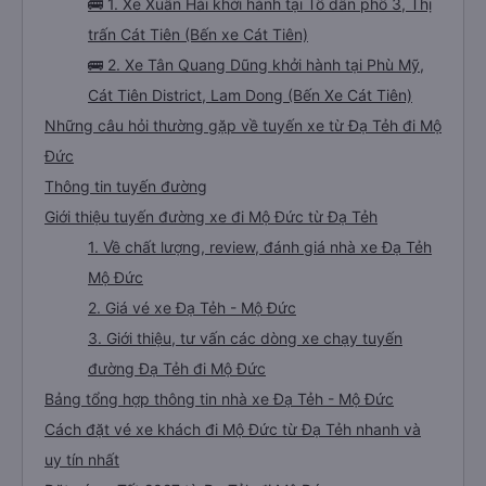
🚌 1. Xe Xuân Hải khởi hành tại Tổ dân phố 3, Thị
trấn Cát Tiên (Bến xe Cát Tiên)
🚌 2. Xe Tân Quang Dũng khởi hành tại Phù Mỹ,
Cát Tiên District, Lam Dong (Bến Xe Cát Tiên)
Những câu hỏi thường gặp về tuyến xe từ Đạ Tẻh đi Mộ
Đức
Thông tin tuyến đường
Giới thiệu tuyến đường xe đi Mộ Đức từ Đạ Tẻh
1. Về chất lượng, review, đánh giá nhà xe Đạ Tẻh
Mộ Đức
2. Giá vé xe Đạ Tẻh - Mộ Đức
3. Giới thiệu, tư vấn các dòng xe chạy tuyến
đường Đạ Tẻh đi Mộ Đức
Bảng tổng hợp thông tin nhà xe Đạ Tẻh - Mộ Đức
Cách đặt vé xe khách đi Mộ Đức từ Đạ Tẻh nhanh và
uy tín nhất