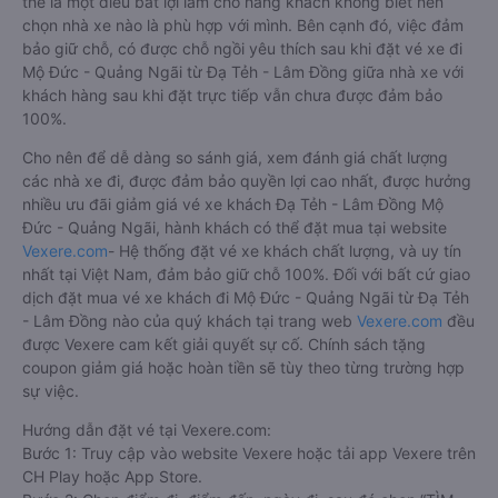
thể là một điều bất lợi làm cho hàng khách không biết nên
chọn nhà xe nào là phù hợp với mình. Bên cạnh đó, việc đảm
bảo giữ chỗ, có được chỗ ngồi yêu thích sau khi đặt vé xe đi
Mộ Đức - Quảng Ngãi từ Đạ Tẻh - Lâm Đồng giữa nhà xe với
khách hàng sau khi đặt trực tiếp vẫn chưa được đảm bảo
100%.
Cho nên để dễ dàng so sánh giá, xem đánh giá chất lượng
các nhà xe đi, được đảm bảo quyền lợi cao nhất, được hưởng
nhiều ưu đãi giảm giá vé xe khách Đạ Tẻh - Lâm Đồng Mộ
Đức - Quảng Ngãi, hành khách có thể đặt mua tại website
Vexere.com
- Hệ thống đặt vé xe khách chất lượng, và uy tín
nhất tại Việt Nam, đảm bảo giữ chỗ 100%. Đối với bất cứ giao
dịch đặt mua vé xe khách đi Mộ Đức - Quảng Ngãi từ Đạ Tẻh
- Lâm Đồng nào của quý khách tại trang web
Vexere.com
đều
được Vexere cam kết giải quyết sự cố. Chính sách tặng
coupon giảm giá hoặc hoàn tiền sẽ tùy theo từng trường hợp
sự việc.
Hướng dẫn đặt vé tại Vexere.com:
Bước 1: Truy cập vào website Vexere hoặc tải app Vexere trên
CH Play hoặc App Store.