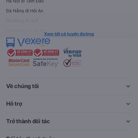
Hà Nội đi Tam Đảo
Đà Nẵng đi Hội An
Đà Nẵng đi Huế
Hải Phòng đi Hà Nội
Xem tất cả tuyến đường
keyboard_arrow_down
Về chúng tôi
keyboard_arrow_down
Hỗ trợ
keyboard_arrow_down
Trở thành đối tác