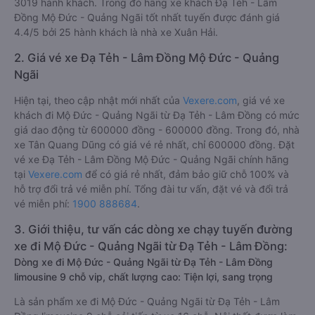
3019 hành khách. Trong đó hãng xe khách Đạ Tẻh - Lâm
Đồng Mộ Đức - Quảng Ngãi tốt nhất tuyến được đánh giá
4.4/5 bởi 25 hành khách là nhà xe Xuân Hải.
2. Giá vé xe Đạ Tẻh - Lâm Đồng Mộ Đức - Quảng
Ngãi
Hiện tại, theo cập nhật mới nhất của
Vexere.com
, giá vé xe
khách đi Mộ Đức - Quảng Ngãi từ Đạ Tẻh - Lâm Đồng có mức
giá dao động từ 600000 đồng - 600000 đồng. Trong đó, nhà
xe Tân Quang Dũng có giá vé rẻ nhất, chỉ 600000 đồng. Đặt
vé xe Đạ Tẻh - Lâm Đồng Mộ Đức - Quảng Ngãi chính hãng
tại
Vexere.com
để có giá rẻ nhất, đảm bảo giữ chỗ 100% và
hỗ trợ đổi trả vé miễn phí. Tổng đài tư vấn, đặt vé và đổi trả
vé miễn phí:
1900 888684
.
3. Giới thiệu, tư vấn các dòng xe chạy tuyến đường
xe đi Mộ Đức - Quảng Ngãi từ Đạ Tẻh - Lâm Đồng:
Dòng xe đi Mộ Đức - Quảng Ngãi từ Đạ Tẻh - Lâm Đồng
limousine 9 chỗ vip, chất lượng cao: Tiện lợi, sang trọng
Là sản phẩm xe đi Mộ Đức - Quảng Ngãi từ Đạ Tẻh - Lâm