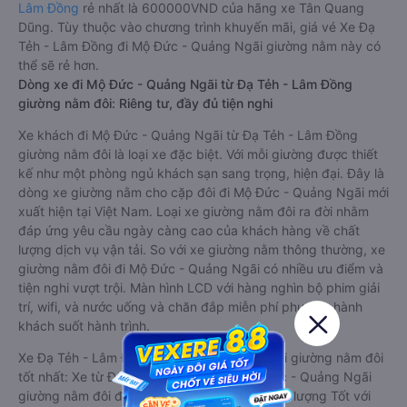
Lâm Đồng
rẻ nhất là 600000VND của hãng xe Tân Quang
Dũng. Tùy thuộc vào chương trình khuyến mãi, giá vé Xe Đạ
Tẻh - Lâm Đồng đi Mộ Đức - Quảng Ngãi giường nằm này có
thể sẽ rẻ hơn.
Dòng xe đi Mộ Đức - Quảng Ngãi từ Đạ Tẻh - Lâm Đồng
giường nằm đôi: Riêng tư, đầy đủ tiện nghi
Xe khách đi Mộ Đức - Quảng Ngãi từ Đạ Tẻh - Lâm Đồng
giường nằm đôi là loại xe đặc biệt. Với mỗi giường được thiết
kế như một phòng ngủ khách sạn sang trọng, hiện đại. Đây là
dòng xe giường nằm cho cặp đôi đi Mộ Đức - Quảng Ngãi mới
xuất hiện tại Việt Nam. Loại xe giường nằm đôi ra đời nhằm
đáp ứng yêu cầu ngày càng cao của khách hàng về chất
lượng dịch vụ vận tải. So với xe giường nằm thông thường, xe
giường nằm đôi đi Mộ Đức - Quảng Ngãi có nhiều ưu điểm và
tiện nghi vượt trội. Màn hình LCD với hàng nghìn bộ phim giải
trí, wifi, và nước uống và chăn đắp miễn phí phục vụ hành
khách suốt hành trình.
Xe Đạ Tẻh - Lâm Đồng Mộ Đức - Quảng Ngãi giường nằm đôi
tốt nhất: Xe từ Đạ Tẻh - Lâm Đồng đi Mộ Đức - Quảng Ngãi
giường nằm đôi được đánh giá chung có chất lượng Tốt với