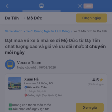
arrow_back
Tải app Vexere ngay!
Tải app Vexere
-30k
Mở app
Mở app
Nhận ưu đãi thành viên độc
-30k/ghế khi đặt vé máy bay qua
quyền
app
Đạ Tẻh
Mộ Đức
Chọn ngày
Vé xe khách
xe đi Quảng Ngãi từ Lâm Đồng
xe đi Mộ Đức từ Đạ Tẻh
Đặt mua vé xe 5 nhà xe đi Mộ Đức từ Đạ Tẻh
chất lượng cao và giá vé ưu đãi nhất
: 3 chuyến
mỗi ngày
Vexere Team
Ngày cập nhật: 06/08/2026
Xuân Hải
4.5
Limousine 24 Phòng Đôi
(25 đánh giá)
Bến xe Cát Tiên
14 giờ 30 phút
Quảng Ngãi (Dọc Quốc lộ 1A)
Không cần thanh toán trước
Xem giá
Xác nhận chỗ ngay lập tức