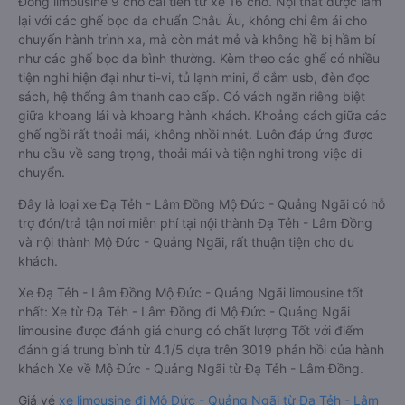
Đồng limousine 9 chỗ cải tiến từ xe 16 chỗ. Nội thất được làm
lại với các ghế bọc da chuẩn Châu Âu, không chỉ êm ái cho
chuyến hành trình xa, mà còn mát mẻ và không hề bị hầm bí
như các ghế bọc da bình thường. Kèm theo các ghế có nhiều
tiện nghi hiện đại như ti-vi, tủ lạnh mini, ổ cắm usb, đèn đọc
sách, hệ thống âm thanh cao cấp. Có vách ngăn riêng biệt
giữa khoang lái và khoang hành khách. Khoảng cách giữa các
ghế ngồi rất thoải mái, không nhồi nhét. Luôn đáp ứng được
nhu cầu về sang trọng, thoải mái và tiện nghi trong việc di
chuyển.
Đây là loại xe Đạ Tẻh - Lâm Đồng Mộ Đức - Quảng Ngãi có hỗ
trợ đón/trả tận nơi miễn phí tại nội thành Đạ Tẻh - Lâm Đồng
và nội thành Mộ Đức - Quảng Ngãi, rất thuận tiện cho du
khách.
Xe Đạ Tẻh - Lâm Đồng Mộ Đức - Quảng Ngãi limousine tốt
nhất: Xe từ Đạ Tẻh - Lâm Đồng đi Mộ Đức - Quảng Ngãi
limousine được đánh giá chung có chất lượng Tốt với điểm
đánh giá trung bình từ 4.1/5 dựa trên 3019 phản hồi của hành
khách Xe về Mộ Đức - Quảng Ngãi từ Đạ Tẻh - Lâm Đồng.
Giá vé
xe limousine đi Mộ Đức - Quảng Ngãi từ Đạ Tẻh - Lâm