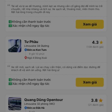
Tài xế và lơ xe dễ thương, mình kẹt xe nhưng vẫn cố gắng đợi để mình ko trễ
chuyến, rất nhẹ nhàng và lịch sự. Xe sạch sẽ, thoáng mát, mền thơm tho.
Rất hài lòng trong chuyến đi này
Không cần thanh toán trước
Xem giá
Xác nhận chỗ ngay lập tức
Tư Phầu
4.3
Limousine 34 Giường
(139 đánh giá)
Bến xe Kon Tum
9 giờ 10 phút
Ngã 4 Đồng Xoài
Xe rất mới, sạch sẽ. Lái xe chạy cẩn thận, có dừng vài điểm dọc đường để
khách đi vệ sinh ăn uống. Rất hài lòng ạ!
Không cần thanh toán trước
Xem giá
Xác nhận chỗ ngay lập tức
star_rate
Quang Dũng Opentour
3.8
Limousine 32 phòng (WC)
(21 đánh giá)
Bến xe Đắk Hà
9 giờ