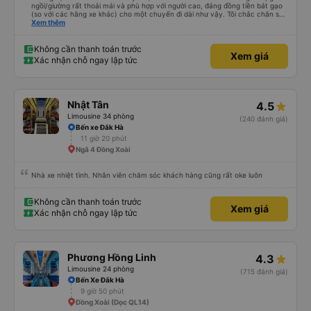
ngồi/giường rất thoải mái và phù hợp với người cao, đáng đồng tiền bát gạo
(so với các hãng xe khác) cho một chuyến đi dài như vậy. Tôi chắc chắn sẽ
sử dụng lại sau.
Xem thêm
Không cần thanh toán trước
Xem giá
Xác nhận chỗ ngay lập tức
Nhật Tân
4.5
Limousine 34 phòng
(240 đánh giá)
Bến xe Đắk Hà
11 giờ 20 phút
Ngã 4 Đồng Xoài
Nhà xe nhiệt tình. Nhân viên chăm sóc khách hàng cũng rất oke luôn
Không cần thanh toán trước
Xem giá
Xác nhận chỗ ngay lập tức
Phương Hồng Linh
4.3
Limousine 24 phòng
(715 đánh giá)
Bến Xe Đắk Hà
9 giờ 50 phút
Đồng Xoài (Dọc QL14)