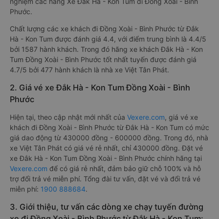
nghiệm các hãng Xe Đắk Hà - Kon Tum đi Đồng Xoài - Bình
Phước.
Chất lượng các xe khách đi Đồng Xoài - Bình Phước từ Đắk
Hà - Kon Tum được đánh giá 4.4, với điểm trung bình là 4.4/5
bởi 1587 hành khách. Trong đó hãng xe khách Đắk Hà - Kon
Tum Đồng Xoài - Bình Phước tốt nhất tuyến được đánh giá
4.7/5 bởi 477 hành khách là nhà xe Việt Tân Phát.
2. Giá vé xe Đắk Hà - Kon Tum Đồng Xoài - Bình
Phước
Hiện tại, theo cập nhật mới nhất của
Vexere.com
, giá vé xe
khách đi Đồng Xoài - Bình Phước từ Đắk Hà - Kon Tum có mức
giá dao động từ 430000 đồng - 600000 đồng. Trong đó, nhà
xe Việt Tân Phát có giá vé rẻ nhất, chỉ 430000 đồng. Đặt vé
xe Đắk Hà - Kon Tum Đồng Xoài - Bình Phước chính hãng tại
Vexere.com
để có giá rẻ nhất, đảm bảo giữ chỗ 100% và hỗ
trợ đổi trả vé miễn phí. Tổng đài tư vấn, đặt vé và đổi trả vé
miễn phí:
1900 888684
.
3. Giới thiệu, tư vấn các dòng xe chạy tuyến đường
xe đi Đồng Xoài - Bình Phước từ Đắk Hà - Kon Tum: