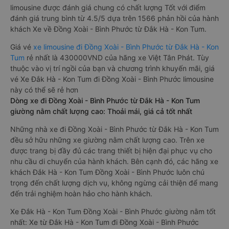
limousine được đánh giá chung có chất lượng Tốt với điểm
đánh giá trung bình từ 4.5/5 dựa trên 1566 phản hồi của hành
khách Xe về Đồng Xoài - Bình Phước từ Đắk Hà - Kon Tum.
Giá vé
xe limousine đi Đồng Xoài - Bình Phước từ Đắk Hà - Kon
Tum
rẻ nhất là 430000VND của hãng xe Việt Tân Phát. Tùy
thuộc vào vị trí ngồi của bạn và chương trình khuyến mãi, giá
vé Xe Đắk Hà - Kon Tum đi Đồng Xoài - Bình Phước limousine
này có thể sẽ rẻ hơn
Dòng xe đi Đồng Xoài - Bình Phước từ Đắk Hà - Kon Tum
giường nằm chất lượng cao: Thoải mái, giá cả tốt nhất
Những nhà xe đi Đồng Xoài - Bình Phước từ Đắk Hà - Kon Tum
đều sở hữu những xe giường nằm chất lượng cao. Trên xe
được trang bị đầy đủ các trang thiết bị hiện đại phục vụ cho
nhu cầu di chuyển của hành khách. Bên cạnh đó, các hãng xe
khách Đắk Hà - Kon Tum Đồng Xoài - Bình Phước luôn chú
trọng đến chất lượng dịch vụ, không ngừng cải thiện để mang
đến trải nghiệm hoàn hảo cho hành khách.
Xe Đắk Hà - Kon Tum Đồng Xoài - Bình Phước giường nằm tốt
nhất: Xe từ Đắk Hà - Kon Tum đi Đồng Xoài - Bình Phước