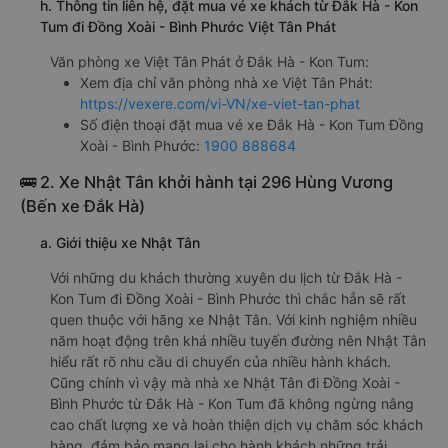
h. Thông tin liên hệ, đặt mua vé xe khách từ Đắk Hà - Kon
Tum đi Đồng Xoài - Bình Phước Việt Tân Phát
Văn phòng xe Việt Tân Phát ở Đắk Hà - Kon Tum:
Xem địa chỉ văn phòng nhà xe Việt Tân Phát:
https://vexere.com/vi-VN/xe-viet-tan-phat
Số điện thoại đặt mua vé xe Đắk Hà - Kon Tum Đồng
Xoài - Bình Phước:
1900 888684
🚌 2. Xe Nhật Tân khởi hành tại 296 Hùng Vương
(Bến xe Đắk Hà)
a. Giới thiệu xe Nhật Tân
Với những du khách thường xuyên du lịch từ Đắk Hà -
Kon Tum đi Đồng Xoài - Bình Phước thì chắc hẳn sẽ rất
quen thuộc với hãng xe Nhật Tân. Với kinh nghiệm nhiều
năm hoạt động trên khá nhiều tuyến đường nên Nhật Tân
hiểu rất rõ nhu cầu di chuyển của nhiều hành khách.
Cũng chính vì vậy mà nhà xe Nhật Tân đi Đồng Xoài -
Bình Phước từ Đắk Hà - Kon Tum đã không ngừng nâng
cao chất lượng xe và hoàn thiện dịch vụ chăm sóc khách
hàng, đảm bảo mang lại cho hành khách những trải