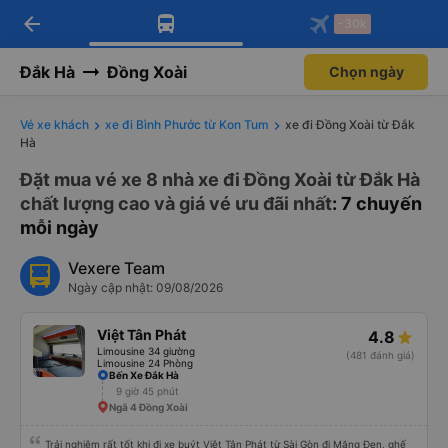
arrow_back
Tải app Vexere ngay!
Tải app Vexere
-30k
Mở app
Mở app
Nhận ưu đãi thành viên độc
-30k/ghế khi đặt vé máy bay qua
quyền
app
Đắk Hà
Đồng Xoài
Chọn ngày
Vé xe khách
xe đi Bình Phước từ Kon Tum
xe đi Đồng Xoài từ Đắk
Hà
Đặt mua vé xe 8 nhà xe đi Đồng Xoài từ Đắk Hà
chất lượng cao và giá vé ưu đãi nhất
: 7 chuyến
mỗi ngày
Vexere Team
Ngày cập nhật: 09/08/2026
Việt Tân Phát
4.8
Limousine 34 giường
(481 đánh giá)
Limousine 24 Phòng
Bến Xe Đắk Hà
9 giờ 45 phút
Ngã 4 Đồng Xoài
Trải nghiệm rất tốt khi đi xe buýt Việt Tân Phát từ Sài Gòn đi Măng Đen, ghế