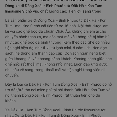
Dòng xe đi Đồng Xoài - Bình Phước từ Đắk Hà - Kon Tum
limousine 9 chỗ vip, chất lượng cao: Tiện lợi, sang trọng
Là sản phẩm xe đi Đồng Xoài - Bình Phước từ Đắk Hà - Kon
Tum limousine 9 chỗ cải tiến từ xe 16 chỗ. Nội thất được làm
lại với các ghế bọc da chuẩn Châu Âu, không chỉ êm ái cho
chuyến hành trình xa, mà còn mát mẻ và không hề bị hầm bí
như các ghế bọc da bình thường. Kèm theo các ghế có nhiều
tiện nghi hiện đại như ti-vi, tủ lạnh mini, ổ cắm usb, đèn đọc
sách, hệ thống âm thanh cao cấp. Có vách ngăn riêng biệt
giữa khoang lái và khoang hành khách. Khoảng cách giữa các
ghế ngồi rất thoải mái, không nhồi nhét. Luôn đáp ứng được
nhu cầu về sang trọng, thoải mái và tiện nghi trong việc di
chuyển.
Đây là loại xe Đắk Hà - Kon Tum Đồng Xoài - Bình Phước có hỗ
trợ đón/trả tận nơi miễn phí tại nội thành Đắk Hà - Kon Tum và
nội thành Đồng Xoài - Bình Phước, rất thuận tiện cho du
khách.
Xe Đắk Hà - Kon Tum Đồng Xoài - Bình Phước limousine tốt
nhất: Xe từ Đắk Hà - Kon Tum đi Đồng Xoài - Bình Phước