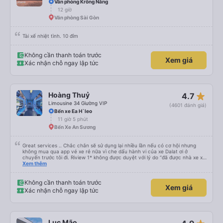
Văn phòng Krông Năng
12 giờ
Văn phòng Sài Gòn
Tài xế nhiệt tình. 10 đỉm
Không cần thanh toán trước
Xem giá
Xác nhận chỗ ngay lập tức
star_rate
Hoàng Thuỷ
4.7
Limousine 34 Giường VIP
(4601 đánh giá)
Bến xe Ea H`leo
11 giờ 5 phút
Bến Xe An Sương
Great services .. Chắc chắn sẽ sử dụng lại nhiều lần nếu có cơ hội nhưng
không mua qua app vé xe rẻ nữa vì che dấu hành vi của xe Dalat ơi ở
chuyến trước tôi đi. Riview 1* không được duyệt với lý do “đã được nhà xe xử
lý với khách hàng” trong khi tôi là khách hàng và trải nghiệm của tôi lại nói là
Xem thêm
đã được xử lý. Ai xử lý ?? Tôi không biết nên vẫn mua vé thêm lần này nữa.
Sau lần này cả Cty tôi sẽ xóa app vé xe rẻ Vĩnh viễn vì xử lý tào lao này.
Chúng tôi cũng sẽ viết bài trên các nền tảng về trải nghiệm của tôi cả về
Không cần thanh toán trước
Xem giá
Dalat lẫn vé xe rẻ. Xin cảm ơn.
Xác nhận chỗ ngay lập tức
Lục Mão