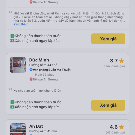
Bến xe An Sương
Nhà Xe rất là chu đáo, nhiệt tình và vui vẻ thân thiện. 1. Đón trả khách đúng
giờ 2. Lái xe an toàn êm ái ( không chạy mất an toàn giao thông như những
nhà xe khác ) 3. Luôn kiểm tra đẩy đủ hành khách và hành lý mỗi khi đón trả
khách. 4. Đặc biệt ngoài chăn gối và các tiện nghi khác, thì xe Hiếu Khanh
Xem thêm
còn có cả gối ôm 5. Đặc biệt nhất là hành khách còn được tặng kèm 1 lon
nước yến ướp lạnh. Ok Trên cả tuyệt vời, mình sẽ tiếp tục đặt vé nhà xe cho
những chuyến đi tiếp theo. Chúc nhà xe tương lai càng phát triển và đội ngũ
Không cần thanh toán trước
Xem giá
công nhân viên của nhà xe luôn luôn vui vẻ giữ được sức khỏe !
Xác nhận chỗ ngay lập tức
star_rate
Đức Minh
3.7
Giường nằm 44 chỗ
(147 đánh giá)
Văn phòng Buôn Ma Thuột
9 giờ 55 phút
Bến xe An Sương
Xe chạy an toàn, nói chung là ổn
Không cần thanh toán trước
Xem giá
Xác nhận chỗ ngay lập tức
star_rate
An Đạt
4.6
Giường nằm 41 chỗ
(45 đánh giá)