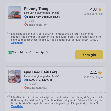
star_rate
Phương Trang
4.8
Limousine giường nằm 34 chỗ
(3952 đánh giá)
Bến xe Nam Buôn Ma Thuột
9 giờ
Bến xe Miền Tây
Excellent bus and very safe driving. To make this a 5-star experience, I
suggest the company implements a "no sound" policy for phones during the
night to respect those sleeping. It is a sleeper bus, so quiet is key! Also,
please display the Wi-Fi password clearly inside the cabin for convenience. I
Xem thêm
would definitely ride with them again! -------------- ​ Xe chất lượng tốt và
tài xế lái xe rất an toàn. Để dịch vụ hoàn hảo hơn, tôi góp ý nhà xe nên có
quy định rõ ràng về việc giữ im lặng (tắt âm thanh điện thoại) vào ban đêm
Xác nhận chỗ ngay lập tức
Xem giá
để tránh làm phiền hành khách khác ngủ. Ngoài ra, nhà xe nên dán sẵn mật
khẩu Wi-Fi trong xe để hành khách dễ dàng sử dụng. Tôi vẫn sẽ tiếp tục ủng
hộ nhà xe trong tương lai!
star_rate
Quý Thảo (Đắk Lắk)
4.4
Limousine giường nằm 34 chỗ
(1802 đánh giá)
Bến Xe Khách M'Drắk
12 giờ
Ngã tư An Sương
Lần đầu tiên đặt vé xe online lại còn thanh toán trước nhưng không làm mình
thất vọng nha! Nhà xe Quý Thảo là xe khách duy nhất (Đối với mình từng đi)
là các tài xế nói chuyện lịch sự chứ không nói tục. Riêng cái này thôi là đã
đánh giá 5 sao rồi. Chú tài xế còn uống pepsi rất dễ thương chứ không có
Xem thêm
hút thuốc phè phè như các xe khác. Đón trả đúng điểm. Được nằm đúng