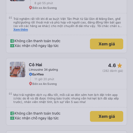
8 giờ 55 phút
Bến xe An Sương
Trải nghiệm rất tốt khi đi xe buýt Việt Tân Phát từ Sài Gòn đi Măng Đen, ghế
ngồi/giường rất thoải mái và phù hợp với người cao, đáng đồng tiền bát gạo
(so với các hãng xe khác) cho một chuyến đi dài như vậy. Tôi chắc chắn sẽ
sử dụng lại sau.
Xem thêm
Không cần thanh toán trước
Xem giá
Xác nhận chỗ ngay lập tức
star_rate
Cô Hai
4.6
Limousine 34 giường
(282 đánh giá)
Ea H'leo
11 giờ 20 phút
Bến xe An Sương
Mọi trải nghiệm dịch vụ đều tốt, mỗi cái xe đón sớm hơn lịch đặt trên app
(chắc do lễ và đã được thông báo trước nhưng vẫn hơi kẹt lịch đã sắp xếp
trước), nhân viên nhiệt tình, lịch sự! Vẫn 5 sao nha!
Không cần thanh toán trước
Xem giá
Xác nhận chỗ ngay lập tức