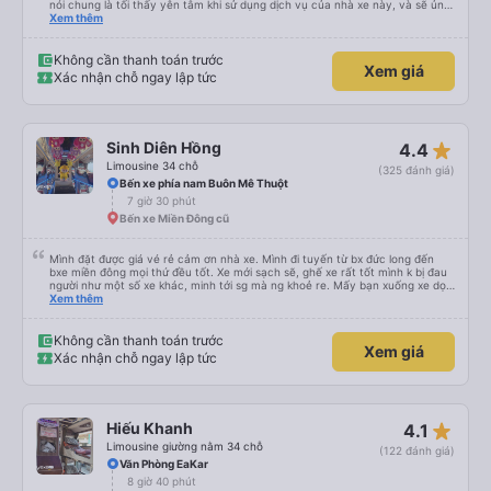
nói chung là tối thấy yên tâm khi sử dụng dịch vụ của nhà xe này, và sẽ ủng
hộ và giới thiệu cho người thân sử dụng dịch vụ của nhà xe này
Xem thêm
Không cần thanh toán trước
Xem giá
Xác nhận chỗ ngay lập tức
star_rate
Sinh Diên Hồng
4.4
Limousine 34 chỗ
(325 đánh giá)
Bến xe phía nam Buôn Mê Thuột
7 giờ 30 phút
Bến xe Miền Đông cũ
Mình đặt được giá vé rẻ cảm ơn nhà xe. Mình đi tuyến từ bx đức long đến
bxe miền đông mọi thứ đều tốt. Xe mới sạch sẽ, ghế xe rất tốt mình k bị đau
người như một số xe khác, minh tới sg mà ng khoẻ re. Mấy bạn xuống xe dọc
đg để ý xíu là ổn.
Xem thêm
Không cần thanh toán trước
Xem giá
Xác nhận chỗ ngay lập tức
star_rate
Hiếu Khanh
4.1
Limousine giường nằm 34 chỗ
(122 đánh giá)
Văn Phòng EaKar
8 giờ 40 phút