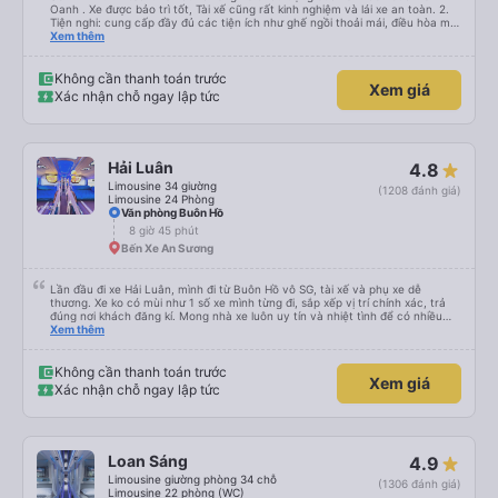
Oanh . Xe được bảo trì tốt, Tài xế cũng rất kinh nghiệm và lái xe an toàn. 2.
Tiện nghi: cung cấp đầy đủ các tiện ích như ghế ngồi thoải mái, điều hòa mát
mẻ, wifi tốc độ cao và cổng sạc điện thoại di động. 3. Thời gian và độ chính
Xem thêm
xác: Chuyến xe xuất phát đúng giờ và đếnBMT đúng giờ cam kết. 4. Giá cả:
Tôi cảm thấy giá cả của dịch vụ xe khách rất hợp lý và phù hợp với chất
lượng và tiện ích được cung cấp. 5. Thái độ phục vụ: Nhân viên và tài xế rất
Không cần thanh toán trước
Xem giá
nhiệt tình, chu đáo và tôn trọng khách hàng. Tôi cảm thấy rất thoải mái và
Xác nhận chỗ ngay lập tức
hài lòng với các dịch vụ mà họ cung cấp. Dịch vụ của họ đáp ứng đầy đủ
nhu cầu của tôi và tôi sẽ sử dụng dịch vụ của họ trong tương lai nếu có cơ
hội.
Hải Luân
4.8
Limousine 34 giường
(1208 đánh giá)
Limousine 24 Phòng
Văn phòng Buôn Hồ
8 giờ 45 phút
Bến Xe An Sương
Lần đầu đi xe Hải Luân, mình đi từ Buôn Hồ vô SG, tài xế và phụ xe dễ
thương. Xe ko có mùi như 1 số xe mình từng đi, sắp xếp vị trí chính xác, trả
đúng nơi khách đăng kí. Mong nhà xe luôn uy tín và nhiệt tình để có nhiều
khách hàng hơn nữa
Xem thêm
Không cần thanh toán trước
Xem giá
Xác nhận chỗ ngay lập tức
Loan Sáng
4.9
Limousine giường phòng 34 chỗ
(1306 đánh giá)
Limousine 22 phòng (WC)