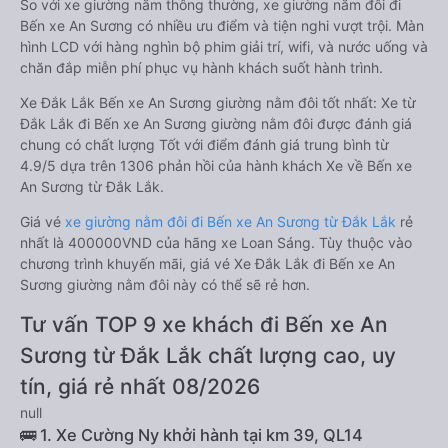
So với xe giường nằm thông thường, xe giường nằm đôi đi
Bến xe An Sương có nhiều ưu điểm và tiện nghi vượt trội. Màn
hình LCD với hàng nghìn bộ phim giải trí, wifi, và nước uống và
chăn đắp miễn phí phục vụ hành khách suốt hành trình.
Xe Đắk Lắk Bến xe An Sương giường nằm đôi tốt nhất: Xe từ
Đắk Lắk đi Bến xe An Sương giường nằm đôi được đánh giá
chung có chất lượng Tốt với điểm đánh giá trung bình từ
4.9/5 dựa trên 1306 phản hồi của hành khách Xe về Bến xe
An Sương từ Đắk Lắk.
Giá vé
xe giường nằm đôi đi Bến xe An Sương từ Đắk Lắk
rẻ
nhất là 400000VND của hãng xe Loan Sáng. Tùy thuộc vào
chương trình khuyến mãi, giá vé Xe Đắk Lắk đi Bến xe An
Sương giường nằm đôi này có thể sẽ rẻ hơn.
Tư vấn TOP 9 xe khách đi Bến xe An
Sương từ Đắk Lắk chất lượng cao, uy
tín, giá rẻ nhất 08/2026
null
🚌 1. Xe Cường Ny khởi hành tại km 39, QL14