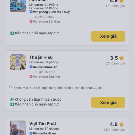
star_rate
4.9
Limousine 24 Phòng
(21 đánh giá)
Limousine 34 Phòng
Văn phòng Buôn Ma Thuột
8 giờ 30 phút
Văn phòng Sài Gòn
Xác nhận chỗ ngay lập tức
Xem giá
star_rate
Thuận Hiếu
3.5
Limousine 34 phòng
(27 đánh giá)
Bến xe Phước An
10 giờ 35 phút
Văn phòng Tân Phú
Xe có mùi thuốc lá, ngồi đúng chỗ đã đặt, thái độ phục vụ ok
Không cần thanh toán trước
Xem giá
Xác nhận chỗ ngay lập tức
star_rate
Việt Tân Phát
4.8
Limousine 34 giường
(477 đánh giá)
Bến xe Ea H'Leo