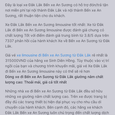
Đây là loại xe Đắk Lắk Bến xe An Sương có hỗ trợ đón/trả tận
nơi miễn phí tại nội thành Đắk Lắk và nội thành Bến xe An
Sương, rất thuận tiện cho du khách.
Xe Đắk Lắk Bến xe An Sương limousine tốt nhất: Xe từ Đắk
Lắk đi Bến xe An Sương limousine được đánh giá chung có
chất lượng Tốt với điểm đánh giá trung bình từ 3.8/5 dựa trên
7337 phản hồi của hành khách Xe về Bến xe An Sương từ Đắk
Lắk.
Giá vé
xe limousine đi Bến xe An Sương từ Đắk Lắk
rẻ nhất là
315000VND của hãng xe Sinh Diên Hồng. Tùy thuộc vào vị trí
ngồi của bạn và chương trình khuyến mãi, giá vé Xe Đắk Lắk
đi Bến xe An Sương limousine này có thể sẽ rẻ hơn
Dòng xe đi Bến xe An Sương từ Đắk Lắk giường nằm chất
lượng cao: Thoải mái, giá cả tốt nhất
Những nhà xe đi Bến xe An Sương từ Đắk Lắk đều sở hữu
những xe giường nằm chất lượng cao. Trên xe được trang bị
đầy đủ các trang thiết bị hiện đại phục vụ cho nhu cầu di
chuyển của hành khách. Bên cạnh đó, các hãng xe khách
Đắk Lắk Bến xe An Sương luôn chú trọng đến chất lượng dịch