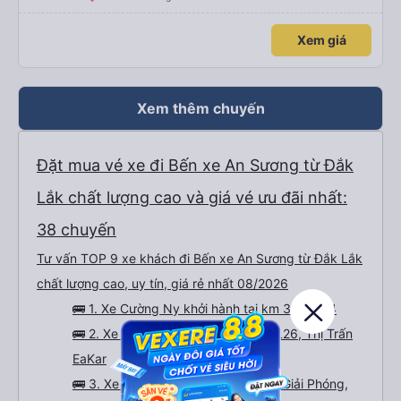
Xem giá
Xem thêm chuyến
Đặt mua vé xe đi Bến xe An Sương từ Đắk
Lắk chất lượng cao và giá vé ưu đãi nhất:
38 chuyến
Tư vấn TOP 9 xe khách đi Bến xe An Sương từ Đắk Lắk
chất lượng cao, uy tín, giá rẻ nhất 08/2026
🚌 1. Xe Cường Ny khởi hành tại km 39, QL14
🚌 2. Xe Loan Sáng khởi hành tại QL26, Thị Trấn
EaKar
🚌 3. Xe Việt Tân Phát khởi hành tại Giải Phóng,