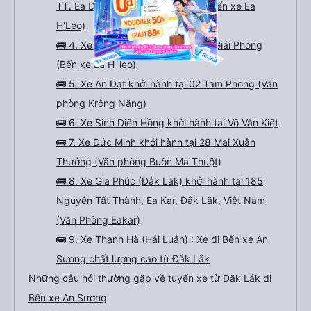
TT. Ea Drăng, Ea H'Leo, Đắk Lắk (Bến xe Ea
H'Leo)
🚌 4. Xe Hoàng Thuỷ khởi hành tại Giải Phóng
(Bến xe Ea H`leo)
🚌 5. Xe An Đạt khởi hành tại 02 Tam Phong (Văn
phòng Krông Năng)
🚌 6. Xe Sinh Diên Hồng khởi hành tại Võ Văn Kiệt
🚌 7. Xe Đức Minh khởi hành tại 28 Mai Xuân
Thưởng (Văn phòng Buôn Ma Thuột)
🚌 8. Xe Gia Phúc (Đắk Lắk) khởi hành tại 185
Nguyễn Tất Thành, Ea Kar, Đắk Lắk, Việt Nam
(Văn Phòng Eakar)
🚌 9. Xe Thanh Hà (Hải Luân) : Xe đi Bến xe An
Sương chất lượng cao từ Đắk Lắk
Những câu hỏi thường gặp về tuyến xe từ Đắk Lắk đi
Bến xe An Sương