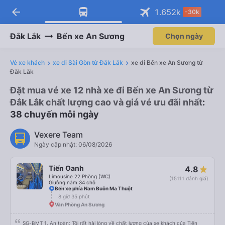
arrow_back
1.652
k
-30k
Đắk Lắk
Bến xe An Sương
Chọn ngày
Vé xe khách
xe đi Sài Gòn từ Đắk Lắk
xe đi Bến xe An Sương từ
Đắk Lắk
Đặt mua vé xe 12 nhà xe đi Bến xe An Sương từ
Đắk Lắk chất lượng cao và giá vé ưu đãi nhất
:
38 chuyến mỗi ngày
Vexere Team
Ngày cập nhật: 06/08/2026
Tiến Oanh
4.8
Limousine 22 Phòng (WC)
(15111 đánh giá)
Giường nằm 34 chỗ
Bến xe phía Nam Buôn Ma Thuột
8 giờ 35 phút
Văn Phòng An Sương
SG-BMT 1. An toàn: Tôi rất hài lòng về chất lượng của xe khách của Tiến