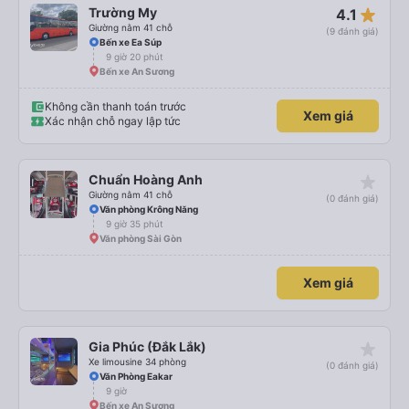
star_rate
Trường My
4.1
Giường nằm 41 chỗ
(9 đánh giá)
Bến xe Ea Súp
9 giờ 20 phút
Bến xe An Sương
Không cần thanh toán trước
Xem giá
Xác nhận chỗ ngay lập tức
star_rate
Chuẩn Hoàng Anh
Giường nằm 41 chỗ
(0 đánh giá)
Văn phòng Krông Năng
9 giờ 35 phút
Văn phòng Sài Gòn
Xem giá
star_rate
Gia Phúc (Đắk Lắk)
Xe limousine 34 phòng
(0 đánh giá)
Văn Phòng Eakar
9 giờ
Bến xe An Sương