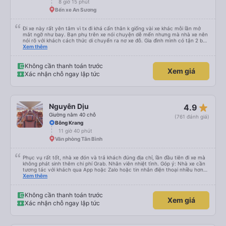
8 giờ 15 phút
Bến xe An Sương
Đi xe này rất yên tâm vì tx đi khá cẩn thân k giống vài xe khác mỗi lần mở
mắt ngỡ như bay. Bạn phụ trên xe nói chuyện dễ mến nhưng mà nhà xe nên
nói rõ với khách cách thức di chuyển ra nơ xe đỗ. Gia đình mình có tận 2 bé
nhỏ tay xách nách mang mà mình bị xoay vòng vòng đi bộ đến khu đỗ xe thì
Xem thêm
chân chảy máo luôn é 🥲 còn lại 10 đỉm
Không cần thanh toán trước
Xem giá
Xác nhận chỗ ngay lập tức
star_rate
Nguyên Dịu
4.9
Giường nằm 40 chỗ
(761 đánh giá)
Bông Krang
11 giờ 40 phút
Văn phòng Tân Bình
Phục vụ rất tốt, nhà xe đón và trả khách đúng địa chỉ, lần đầu tiên đi xe mà
không phát sinh thêm chi phí Grab. Nhân viên nhiệt tình. Góp ý: Nhà xe cần
tương tác với khách qua App hoặc Zalo hoặc tin nhắn điện thoại nhiều hơn
nữa để hành khách yên tâm đặc biệt là khách đặt vé qua App. Chân thành
Xem thêm
cảm ơn, lần sau đặt vé lại
Không cần thanh toán trước
Xem giá
Xác nhận chỗ ngay lập tức