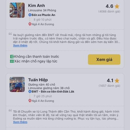
star_rate
Kim Anh
4.6
Limousine 34 Phòng
(4066 đánh giá)
Bến xe Phước An
8 giờ 10 phút
Ngã 4 An Sương
Xe buýt giường nằm đến BMT rất thoải mái, rộng rãi hơn những gì tôi từng
trải nghiệm trước đây, có kèm theo chai nước, chăn và gối. Điều hòa được
đặt ở nhiệt độ tốt. Chúng tôi khởi hành đúng giờ và đến sớm hơn dự kiến 30
phút. Tài xế rất tuyệt so với những tài xế khác ở Việt Nam! Không quá nhiều
Xem thêm
tiếng còi xe, không có nhạc lớn hoặc tiếng ồn khác và cảm giác lái xe an
toàn nên rất dễ ngủ. Tôi rất vui vì đã đặt qua Vexere và có vị trí xe buýt trên
GPS và biển số xe vì tôi phải tìm kiếm xung quanh bến xe để tìm thấy nó, đây
Không cần thanh toán trước
Xem giá
là vấn đề của bến xe Đà Lạt (không phải tất cả các xe buýt đều có bảng
Xác nhận chỗ ngay lập tức
thông tin), chứ không phải của công ty.
star_rate
Tuấn Hiệp
4.1
Giường nằm 40 chỗ
(1657 đánh giá)
Limousine giường nằm 38 chỗ
BMT - Bến xe liên tỉnh Đăk Lăk
7 giờ 25 phút
Ngã 4 An Sương
Tôi đi Chuyến xe từ Long Thành đến Cần Thơ, khởi hành đúng giờ, hành trình
êm thuận, nhân viên lễ độ, tài xế vững tay quả thật khiến tôi an tâm, mãn ý.
Đường xa muôn dặm mà lòng chẳng vướng lo. Phục vụ tận tụy, tác phong
nghiêm cẩn, hiếm thấy giữa thời buổi kim tiền vội vã. Xã hội loạn đạo. Xin gửi
Xem thêm
lời tán dương chân thành, kính chúc nhà xe ngày một hưng thịnh, vạn lộ bình
an.”