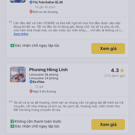
Thị Trấn EaKar QL26
10 giờ 40 phút
Bến xe An Sương
Lần đầu đặt vé trên VEXERE và khá bất ngờ khi mọi thứ đều được sắp xếp
đúng khi lên xe. Tất cả đều ổn từ đúng giờ, đúng chỗ, tài xế và phụ xe tốt,
chỗ nằm khá thoải mái, có sẵn nước lọc trên khay,... chỉ tiếc là không có chỗ
để sạc pin thôi. Nhưng vậy cũng quá ổn rồi!
Xem thêm
Xác nhận chỗ ngay lập tức
Xem giá
Phương Hồng Linh
4.3
Limousine 36 phòng
(712 đánh giá)
Limousine 24 phòng
Ea H'leo
12 giờ
Ngã 4 An Sương
Tài xế và lơ xe dễ thương, mình kẹt xe nhưng vẫn cố gắng đợi để mình ko trễ
chuyến, rất nhẹ nhàng và lịch sự. Xe sạch sẽ, thoáng mát, mền thơm tho.
Rất hài lòng trong chuyến đi này
Không cần thanh toán trước
Xem giá
Xác nhận chỗ ngay lập tức