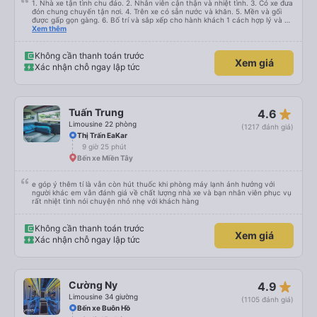
1. Nhà xe tận tình chu đáo. 2. Nhân viên cận thận và nhiệt tình. 3. Có xe đưa
đón chung chuyến tận nơi. 4. Trên xe có sẵn nước và khăn. 5. Mền và gối
được gấp gọn gàng. 6. Bố trí và sắp xếp cho hành khách 1 cách hợp lý và có
tâm. 7. Giá cả phải chăng phù hợp với túi tiền của học sinh sinh viên và dân
Xem thêm
lao động.
Không cần thanh toán trước
Xem giá
Xác nhận chỗ ngay lập tức
star_rate
Tuấn Trung
4.6
Limousine 22 phòng
(1217 đánh giá)
Thị Trấn EaKar
9 giờ 25 phút
Bến xe Miền Tây
e góp ý thêm tí là vẫn còn hút thuốc khi phòng máy lạnh ảnh hưởng với
người khác em vẫn đánh giá về chất lượng nhà xe và bạn nhân viên phục vụ
rất nhiệt tình nói chuyện nhỏ nhẹ với khách hàng
Không cần thanh toán trước
Xem giá
Xác nhận chỗ ngay lập tức
star_rate
Cường Ny
4.9
Limousine 34 giường
(1105 đánh giá)
Bến xe Buôn Hồ