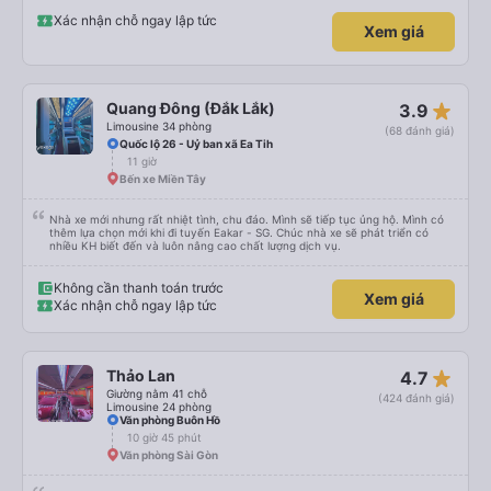
giường đã đặt. Nói chung 10 điểm.
Xác nhận chỗ ngay lập tức
Xem giá
star_rate
Quang Đông (Đắk Lắk)
3.9
Limousine 34 phòng
(68 đánh giá)
Quốc lộ 26 - Uỷ ban xã Ea Tih
11 giờ
Bến xe Miền Tây
Nhà xe mới nhưng rất nhiệt tình, chu đáo. Mình sẽ tiếp tục ủng hộ. Mình có
thêm lựa chọn mới khi đi tuyến Eakar - SG. Chúc nhà xe sẽ phát triển có
nhiều KH biết đến và luôn nâng cao chất lượng dịch vụ.
Không cần thanh toán trước
Xem giá
Xác nhận chỗ ngay lập tức
star_rate
Thảo Lan
4.7
Giường nằm 41 chỗ
(424 đánh giá)
Limousine 24 phòng
Văn phòng Buôn Hồ
10 giờ 45 phút
Văn phòng Sài Gòn