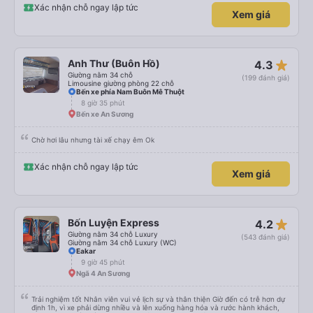
Xác nhận chỗ ngay lập tức
Xem giá
star_rate
Anh Thư (Buôn Hồ)
4.3
Giường nằm 34 chỗ
(199 đánh giá)
Limousine giường phòng 22 chỗ
Bến xe phía Nam Buôn Mê Thuột
8 giờ 35 phút
Bến xe An Sương
Chờ hơi lâu nhưng tài xế chạy êm Ok
Xác nhận chỗ ngay lập tức
Xem giá
star_rate
Bốn Luyện Express
4.2
Giường nằm 34 chỗ Luxury
(543 đánh giá)
Giường nằm 34 chỗ Luxury (WC)
Eakar
9 giờ 45 phút
Ngã 4 An Sương
Trải nghiệm tốt Nhân viên vui vẻ lịch sự và thân thiện Giờ đến có trễ hơn dự
định 1h, vì xe phải dừng nhiều và lên xuống hàng hóa và rước hành khách,