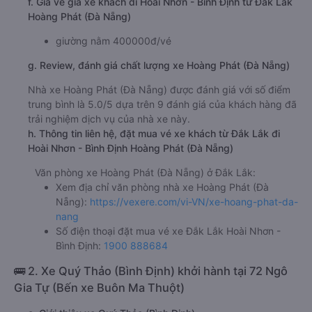
f. Giá vé giá xe khách đi Hoài Nhơn - Bình Định từ Đắk Lắk
Hoàng Phát (Đà Nẵng)
giường nằm 400000đ/vé
g. Review, đánh giá chất lượng xe Hoàng Phát (Đà Nẵng)
Nhà xe Hoàng Phát (Đà Nẵng) được đánh giá với số điểm
trung bình là 5.0/5 dựa trên 9 đánh giá của khách hàng đã
trải nghiệm dịch vụ của nhà xe này.
h. Thông tin liên hệ, đặt mua vé xe khách từ Đắk Lắk đi
Hoài Nhơn - Bình Định Hoàng Phát (Đà Nẵng)
Văn phòng xe Hoàng Phát (Đà Nẵng) ở Đắk Lắk:
Xem địa chỉ văn phòng nhà xe Hoàng Phát (Đà
Nẵng):
https://vexere.com/vi-VN/xe-hoang-phat-da-
nang
Số điện thoại đặt mua vé xe Đắk Lắk Hoài Nhơn -
Bình Định:
1900 888684
🚌 2. Xe Quý Thảo (Bình Định) khởi hành tại 72 Ngô
Gia Tự (Bến xe Buôn Ma Thuột)