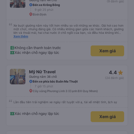
Giường nằm 44 chỗ
(9 đánh giá)
Bến xe Krông Bông
9 giờ 25 phút
Bình Định
Xe buýt giường nằm này tốt hơn nhiều so với những xe khác. Giá hơi cao hơn
một chút, nhưng đáng giá. Có nhiều không gian giữa các hành khách, giường
lớn và thoải mái, hai chai nước ở chỗ ngồi của bạn, và điều hòa không khí
ngay tại chỗ ngồi mà bạn có thể bật tắt. Nhân viên thân thiện và tài xế lái xe
Xem thêm
êm ái. Có ổ cắm điện để sạc điện thoại và Wi-Fi (mặc dù kết nối không phải
lúc nào cũng ổn định).
Không cần thanh toán trước
Xem giá
Xác nhận chỗ ngay lập tức
star_rate
Mỹ Nữ Travel
4.4
Giường nằm 36 chỗ
(24 đánh giá)
Bến xe phía bắc Buôn Ma Thuột
7 giờ 15 phút
Cây xăng Phương Linh 3 (Cạnh BX Quy Nhơn)
Lần đầu tiên trải nghiệm xe ngày rất tuyệt vời ạ, tài xế nhiệt tình, lịch sự
Xác nhận chỗ ngay lập tức
Xem giá