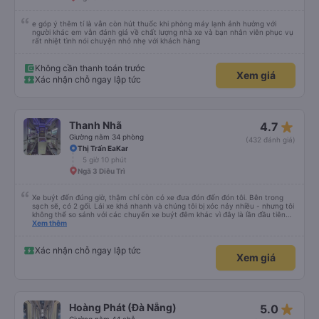
e góp ý thêm tí là vẫn còn hút thuốc khi phòng máy lạnh ảnh hưởng với
người khác em vẫn đánh giá về chất lượng nhà xe và bạn nhân viên phục vụ
rất nhiệt tình nói chuyện nhỏ nhẹ với khách hàng
Không cần thanh toán trước
Xem giá
Xác nhận chỗ ngay lập tức
star_rate
Thanh Nhã
4.7
Giường nằm 34 phòng
(432 đánh giá)
Thị Trấn EaKar
5 giờ 10 phút
Ngã 3 Diêu Trì
Xe buýt đến đúng giờ, thậm chí còn có xe đưa đón đến đón tôi. Bên trong
sạch sẽ, có 2 gối. Lái xe khá nhanh và chúng tôi bị xóc nảy nhiều - nhưng tôi
không thể so sánh với các chuyến xe buýt đêm khác vì đây là lần đầu tiên
tôi đi. Nhìn chung, tôi hài lòng.
Xem thêm
Xác nhận chỗ ngay lập tức
Xem giá
star_rate
Hoàng Phát (Đà Nẵng)
5.0