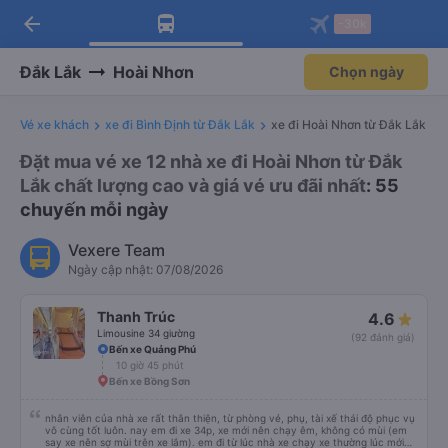
arrow_back
Tải app Vexere ngay!
Tải app Vexere
-30k
Mở app
Mở app
Nhận ưu đãi thành viên độc
-30k/ghế khi đặt vé máy bay qua
quyền
app
Đắk Lắk
Hoài Nhơn
Chọn ngày
Vé xe khách
xe đi Bình Định từ Đắk Lắk
xe đi Hoài Nhơn từ Đắk Lắk
Đặt mua vé xe 12 nhà xe đi Hoài Nhơn từ Đắk
Lắk chất lượng cao và giá vé ưu đãi nhất
: 55
chuyến mỗi ngày
Vexere Team
Ngày cập nhật: 07/08/2026
Thanh Trúc
4.6
Limousine 34 giường
(92 đánh giá)
Bến xe Quảng Phú
10 giờ 45 phút
Bến xe Bồng Sơn
nhân viên của nhà xe rất thân thiện, từ phòng vé, phụ, tài xế thái độ phục vụ
vô cùng tốt luôn. nay em đi xe 34p, xe mới nên chạy êm, không có mùi (em
say xe nên sợ mùi trên xe lắm). em đi từ lúc nhà xe chạy xe thường lúc mới