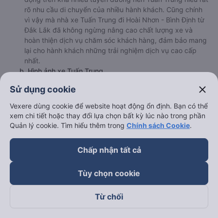
rõ nhu cầu di chuyển của nhiều hành khách. Cũng chính
vì vậy mà nhà xe Tuấn Trung đi Hoài Nhơn - Bình Định từ
Đắk Lắk đã không ngừng nâng cao chất lượng xe và
hoàn thiện dịch vụ chăm sóc khách hàng, đảm bảo mang
lại cho hành khách những trải nghiệm dịch vụ cao cấp
nhất.
b. Hình ảnh xe Tuấn Trung
close
Sử dụng cookie
Vexere dùng cookie để website hoạt động ổn định. Bạn có thể
xem chi tiết hoặc thay đổi lựa chọn bất kỳ lúc nào trong phần
Quản lý cookie. Tìm hiểu thêm trong
Chính sách Cookie
.
Chấp nhận tất cả
Tùy chọn cookie
Từ chối