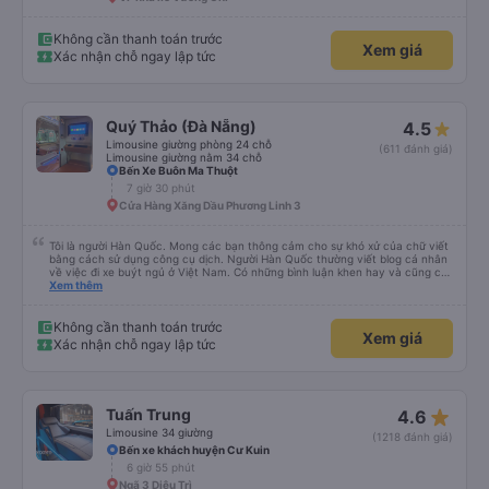
Không cần thanh toán trước
Xem giá
Xác nhận chỗ ngay lập tức
Quý Thảo (Đà Nẵng)
4.5
Limousine giường phòng 24 chỗ
(611 đánh giá)
Limousine giường nằm 34 chỗ
Bến Xe Buôn Ma Thuột
7 giờ 30 phút
Cửa Hàng Xăng Dầu Phương Linh 3
Tôi là người Hàn Quốc. Mong các bạn thông cảm cho sự khó xử của chữ viết
bằng cách sử dụng công cụ dịch. Người Hàn Quốc thường viết blog cá nhân
về việc đi xe buýt ngủ ở Việt Nam. Có những bình luận khen hay và cũng có
những bình luận khen vất vả nên tôi đã rất lo lắng. Đó là một sự lo lắng vô
Xem thêm
ích. Rất thoải mái và thoải mái. Bên trong xe buýt sạch sẽ, tài xế rất thân
thiện. Gối và chăn nệm cũng sạch và thơm nữa. Mình đề cử bài này. 제 리뷰
를 보시게 되는 한국분들께 정보를 드리자면 저는 다낭에서 꾸이년가는 버스를 탔습
Không cần thanh toán trước
Xem giá
니다. 같은 회사라도 버스마다 퀄리티가 다른지는 모르겠는데, 제가 탄 버스는 쾌적
Xác nhận chỗ ngay lập tức
하고 좋았어요. 자리 넓찍하고 베개 이불 깨끗합니다. 뭐 경적소리야 베트남에서는
익숙해져야 하는 문화일거같구요. 기사님 친절하시구요, 버스 안에서 담배 안피시구
요. 다른 승객들도 버스안에서 담배피는 사람 없어요 휴게소에 들렀다 갈때도 저 있
는지 없는지 체크해보고 출발하시네요. 다만 키173 기준 다리를 쭉 펴지는 못해요.
뭐 전 새우자세가 편해서 불만은 없었습니다 : )
star_rate
Tuấn Trung
4.6
Limousine 34 giường
(1218 đánh giá)
Bến xe khách huyện Cư Kuin
6 giờ 55 phút
Ngã 3 Diêu Trì