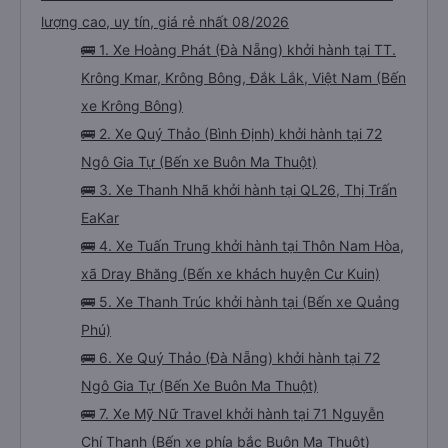
lượng cao, uy tín, giá rẻ nhất 08/2026
🚌 1. Xe Hoàng Phát (Đà Nẵng) khởi hành tại TT.
Krông Kmar, Krông Bông, Đắk Lắk, Việt Nam (Bến
xe Krông Bông)
🚌 2. Xe Quý Thảo (Bình Định) khởi hành tại 72
Ngô Gia Tự (Bến xe Buôn Ma Thuột)
🚌 3. Xe Thanh Nhã khởi hành tại QL26, Thị Trấn
EaKar
🚌 4. Xe Tuấn Trung khởi hành tại Thôn Nam Hòa,
xã Dray Bhăng (Bến xe khách huyện Cư Kuin)
🚌 5. Xe Thanh Trúc khởi hành tại (Bến xe Quảng
Phú)
🚌 6. Xe Quý Thảo (Đà Nẵng) khởi hành tại 72
Ngô Gia Tự (Bến Xe Buôn Ma Thuột)
🚌 7. Xe Mỹ Nữ Travel khởi hành tại 71 Nguyễn
Chí Thanh (Bến xe phía bắc Buôn Ma Thuột)