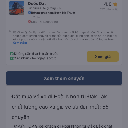
star_rate
Quốc Đạt
4.0
Limousine 34 giường VIP
(672 đánh giá)
Bến xe phía nam Buôn Ma Thuột
7 giờ
Diêu Trì (Dọc QL1A)
Đã đi xe Quốc Đạt vài lần trước đó nhưng rất bất ngờ vì hôm đi là ngày lễ
nhưng chất lượng chuyến đi rất tốt, đúng giờ, đúng ghế, sạch sẽ, có wifi, tài
xế và phụ xe nói chuyện rất dễ chịu. Lúc tới nơi nhà xe còn hỗ trợ xe trung
chuyển tới tận nhà. 10đ cho nhà xe, hy vọng nhà xe duy trì được chất lượng
Xem thêm
này. Cảm ơn
Không cần thanh toán trước
Xem giá
Xác nhận chỗ ngay lập tức
Xem thêm chuyến
Đặt mua vé xe đi Hoài Nhơn từ Đắk Lắk
chất lượng cao và giá vé ưu đãi nhất: 55
chuyến
Tư vấn TOP 9 xe khách đi Hoài Nhơn từ Đắk Lắk chất