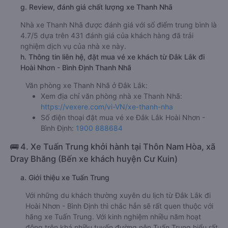
g. Review, đánh giá chất lượng xe Thanh Nhã
Nhà xe Thanh Nhã được đánh giá với số điểm trung bình là
4.7/5 dựa trên 431 đánh giá của khách hàng đã trải
nghiệm dịch vụ của nhà xe này.
h. Thông tin liên hệ, đặt mua vé xe khách từ Đắk Lắk đi
Hoài Nhơn - Bình Định Thanh Nhã
Văn phòng xe Thanh Nhã ở Đắk Lắk:
Xem địa chỉ văn phòng nhà xe Thanh Nhã:
https://vexere.com/vi-VN/xe-thanh-nha
Số điện thoại đặt mua vé xe Đắk Lắk Hoài Nhơn -
Bình Định:
1900 888684
🚌 4. Xe Tuấn Trung khởi hành tại Thôn Nam Hòa, xã
Dray Bhăng (Bến xe khách huyện Cư Kuin)
a. Giới thiệu xe Tuấn Trung
Với những du khách thường xuyên du lịch từ Đắk Lắk đi
Hoài Nhơn - Bình Định thì chắc hẳn sẽ rất quen thuộc với
hãng xe Tuấn Trung. Với kinh nghiệm nhiều năm hoạt
động trên khá nhiều tuyến đường nên Tuấn Trung hiểu rất