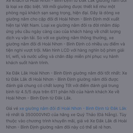
Xe khách đi Hoài Nhơn - Bình Định từ Đắk Lắk giường nằm đôi
là loại xe đặc biệt. Với mỗi giường được thiết kế như một
phòng ngủ khách sạn sang trọng, hiện đại. Đây là dòng xe
giường nằm cho cặp đôi đi Hoài Nhơn - Bình Định mới xuất
hiện tại Việt Nam. Loại xe giường nằm đôi ra đời nhằm đáp
ứng yêu cầu ngày càng cao của khách hàng về chất lượng
dịch vụ vận tải. So với xe giường nằm thông thường, xe
giường nằm đôi đi Hoài Nhơn - Bình Định có nhiều ưu điểm và
tiện nghi vượt trội. Màn hình LCD với hàng nghìn bộ phim giải
trí, wifi, và nước uống và chăn đắp miễn phí phục vụ hành
khách suốt hành trình.
Xe Đắk Lắk Hoài Nhơn - Bình Định giường nằm đôi tốt nhất: Xe
từ Đắk Lắk đi Hoài Nhơn - Bình Định giường nằm đôi được
đánh giá chung có chất lượng Tốt với điểm đánh giá trung
bình từ 4.5/5 dựa trên 611 phản hồi của hành khách Xe về
Hoài Nhơn - Bình Định từ Đắk Lắk.
Giá vé
xe giường nằm đôi đi Hoài Nhơn - Bình Định từ Đắk Lắk
rẻ nhất là 350000VND của hãng xe Quý Thảo (Đà Nẵng). Tùy
thuộc vào chương trình khuyến mãi, giá vé Xe Đắk Lắk đi Hoài
Nhơn - Bình Định giường nằm đôi này có thể sẽ rẻ hơn.