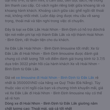
đại như ti-vi, tủ lạnh mini, ổ cắm usb, đèn đọc sách, hệ thống
âm thanh cao cấp. Có vách ngăn riêng biệt giữa khoang lái và
khoang hành khách. Khoảng cách giữa các ghế ngồi rất thoải
mái, không nhồi nhét. Luôn đáp ứng được nhu cầu về sang
trọng, thoải mái và tiện nghi trong việc di chuyển.
Đây là loại xe Đắk Lắk Hoài Nhơn - Bình Định có hỗ trợ đón/trả
tận nơi miễn phí tại nội thành Đắk Lắk và nội thành Hoài Nhơn
- Bình Định, rất thuận tiện cho du khách.
Xe Đắk Lắk Hoài Nhơn - Bình Định limousine tốt nhất: Xe từ
Đắk Lắk đi Hoài Nhơn - Bình Định limousine được đánh giá
chung có chất lượng Tốt với điểm đánh giá trung bình từ 3.7/5
dựa trên 3022 phản hồi của hành khách Xe về Hoài Nhơn -
Bình Định từ Đắk Lắk.
Giá vé
xe limousine đi Hoài Nhơn - Bình Định từ Đắk Lắk
rẻ
nhất là 350000VND của hãng xe Quý Thảo (Đà Nẵng). Tùy
thuộc vào vị trí ngồi của bạn và chương trình khuyến mãi, giá
vé Xe Đắk Lắk đi Hoài Nhơn - Bình Định limousine này có thể
sẽ rẻ hơn
Dòng xe đi Hoài Nhơn - Bình Định từ Đắk Lắk giường nằm
chất lượng cao: Thoải mái, giá cả tốt nhất