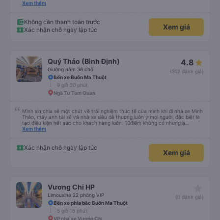
mở tuyến cơ, nay có xe 34p chắc em đi nhiều hơn
Xem thêm
Không cần thanh toán trước
Xem giá
Xác nhận chỗ ngay lập tức
Quý Thảo (Bình Định)
4.8
Giường nằm 36 chỗ
(312 đánh giá)
Bến xe Buôn Ma Thuột
9 giờ 20 phút
Ngã Tư Tam Quan
Mình xin chia sẻ một chút về trải nghiệm thức tế cùa mình khi đi nhà xe Minh
Thảo, mấy anh tài xế và nhà xe siêu dễ thương luôn ý mọi người, đặc biệt là
tạo điều kiện hết sức cho khách hàng luôn. 10điểm không có nhưng ạ
<333333333333
Xem thêm
Xác nhận chỗ ngay lập tức
Xem giá
star_rate
Vương Chi HP
Limousine 22 phòng VIP
(0 đánh giá)
Bến xe phía bắc Buôn Ma Thuột
5 giờ 15 phút
VP nhà xe Vương Chi