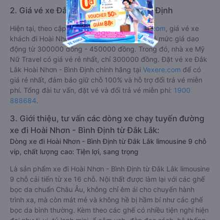
2. Giá vé xe Đắk Lắk Hoài Nhơn - Bình Định
Hiện tại, theo cập nhật mới nhất của
Vexere.com
, giá vé xe
khách đi Hoài Nhơn - Bình Định từ Đắk Lắk có mức giá dao
động từ 300000 đồng - 450000 đồng. Trong đó, nhà xe Mỹ
Nữ Travel có giá vé rẻ nhất, chỉ 300000 đồng. Đặt vé xe Đắk
Lắk Hoài Nhơn - Bình Định chính hãng tại
Vexere.com
để có
giá rẻ nhất, đảm bảo giữ chỗ 100% và hỗ trợ đổi trả vé miễn
phí. Tổng đài tư vấn, đặt vé và đổi trả vé miễn phí:
1900
888684
.
3. Giới thiệu, tư vấn các dòng xe chạy tuyến đường
xe đi Hoài Nhơn - Bình Định từ Đắk Lắk:
Dòng xe đi Hoài Nhơn - Bình Định từ Đắk Lắk limousine 9 chỗ
vip, chất lượng cao: Tiện lợi, sang trọng
Là sản phẩm xe đi Hoài Nhơn - Bình Định từ Đắk Lắk limousine
9 chỗ cải tiến từ xe 16 chỗ. Nội thất được làm lại với các ghế
bọc da chuẩn Châu Âu, không chỉ êm ái cho chuyến hành
trình xa, mà còn mát mẻ và không hề bị hầm bí như các ghế
bọc da bình thường. Kèm theo các ghế có nhiều tiện nghi hiện