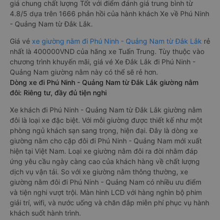
giá chung chất lượng Tốt với điểm đánh giá trung bình từ
4.8/5 dựa trên 1666 phản hồi của hành khách Xe về Phú Ninh
- Quảng Nam từ Đắk Lắk.
Giá vé
xe giường nằm đi Phú Ninh - Quảng Nam từ Đắk Lắk
rẻ
nhất là 400000VND của hãng xe Tuấn Trung. Tùy thuộc vào
chương trình khuyến mãi, giá vé Xe Đắk Lắk đi Phú Ninh -
Quảng Nam giường nằm này có thể sẽ rẻ hơn.
Dòng xe đi Phú Ninh - Quảng Nam từ Đắk Lắk giường nằm
đôi: Riêng tư, đầy đủ tiện nghi
Xe khách đi Phú Ninh - Quảng Nam từ Đắk Lắk giường nằm
đôi là loại xe đặc biệt. Với mỗi giường được thiết kế như một
phòng ngủ khách sạn sang trọng, hiện đại. Đây là dòng xe
giường nằm cho cặp đôi đi Phú Ninh - Quảng Nam mới xuất
hiện tại Việt Nam. Loại xe giường nằm đôi ra đời nhằm đáp
ứng yêu cầu ngày càng cao của khách hàng về chất lượng
dịch vụ vận tải. So với xe giường nằm thông thường, xe
giường nằm đôi đi Phú Ninh - Quảng Nam có nhiều ưu điểm
và tiện nghi vượt trội. Màn hình LCD với hàng nghìn bộ phim
giải trí, wifi, và nước uống và chăn đắp miễn phí phục vụ hành
khách suốt hành trình.