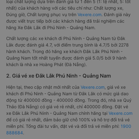
loại chất lượng dựa trên đánh giá từ 1 đến 5 (1: tệ nhất, 5: tốt
nhất) của khách hàng với các tiêu chí như: Chất lượng xe,
Đúng giờ, Chất lượng phục vụ trên
Vexere.com
. Đánh giá này
được viết trực tiếp bởi các khách hàng đã trải nghiệm các
hãng Xe Đắk Lắk đi Phú Ninh - Quảng Nam.
Chất lượng các xe khách đi Phú Ninh - Quảng Nam từ Đắk
Lắk được đánh giá 4.7, với điểm trung bình là 4.7/5 bởi 2278
hành khách. Trong đó hãng xe khách Đắk Lắk Phú Ninh -
Quảng Nam tốt nhất tuyến được đánh giá 5.0/5 bởi 9 hành
khách là nhà xe Hoàng Phát (Đà Nẵng).
2. Giá vé xe Đắk Lắk Phú Ninh - Quảng Nam
Hiện tại, theo cập nhật mới nhất của
Vexere.com
, giá vé xe
khách đi Phú Ninh - Quảng Nam từ Đắk Lắk có mức giá dao
động từ 400000 đồng - 400000 đồng. Trong đó, nhà xe Quý
Thảo (Đà Nẵng) có giá vé rẻ nhất, chỉ 400000 đồng. Đặt vé
xe Đắk Lắk Phú Ninh - Quảng Nam chính hãng tại
Vexere.com
để có giá rẻ nhất, đảm bảo giữ chỗ 100% và hỗ trợ đổi trả vé
miễn phí. Tổng đài tư vấn, đặt vé và đổi trả vé miễn phí:
1900
888684
.