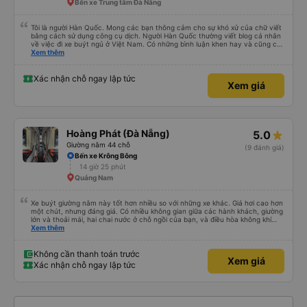
Bến xe Trung tâm Đà Nẵng
Tôi là người Hàn Quốc. Mong các bạn thông cảm cho sự khó xử của chữ viết
bằng cách sử dụng công cụ dịch. Người Hàn Quốc thường viết blog cá nhân
về việc đi xe buýt ngủ ở Việt Nam. Có những bình luận khen hay và cũng có
những bình luận khen vất vả nên tôi đã rất lo lắng. Đó là một sự lo lắng vô
Xem thêm
ích. Rất thoải mái và thoải mái. Bên trong xe buýt sạch sẽ, tài xế rất thân
thiện. Gối và chăn nệm cũng sạch và thơm nữa. Mình đề cử bài này. 제 리뷰
를 보시게 되는 한국분들께 정보를 드리자면 저는 다낭에서 꾸이년가는 버스를 탔습
Xác nhận chỗ ngay lập tức
Xem giá
니다. 같은 회사라도 버스마다 퀄리티가 다른지는 모르겠는데, 제가 탄 버스는 쾌적
하고 좋았어요. 자리 넓찍하고 베개 이불 깨끗합니다. 뭐 경적소리야 베트남에서는
익숙해져야 하는 문화일거같구요. 기사님 친절하시구요, 버스 안에서 담배 안피시구
요. 다른 승객들도 버스안에서 담배피는 사람 없어요 휴게소에 들렀다 갈때도 저 있
는지 없는지 체크해보고 출발하시네요. 다만 키173 기준 다리를 쭉 펴지는 못해요.
뭐 전 새우자세가 편해서 불만은 없었습니다 : )
Hoàng Phát (Đà Nẵng)
5.0
Giường nằm 44 chỗ
(9 đánh giá)
Bến xe Krông Bông
14 giờ 25 phút
Quảng Nam
Xe buýt giường nằm này tốt hơn nhiều so với những xe khác. Giá hơi cao hơn
một chút, nhưng đáng giá. Có nhiều không gian giữa các hành khách, giường
lớn và thoải mái, hai chai nước ở chỗ ngồi của bạn, và điều hòa không khí
ngay tại chỗ ngồi mà bạn có thể bật tắt. Nhân viên thân thiện và tài xế lái xe
Xem thêm
êm ái. Có ổ cắm điện để sạc điện thoại và Wi-Fi (mặc dù kết nối không phải
lúc nào cũng ổn định).
Không cần thanh toán trước
Xem giá
Xác nhận chỗ ngay lập tức