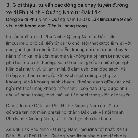
3. Giới thiệu, tư vấn các dòng xe chạy tuyến đường
xe đi Phú Ninh - Quảng Nam từ Đắk Lắk:
Dòng xe đi Phú Ninh - Quảng Nam từ Đắk Lắk limousine 9 chỗ
vip, chất lượng cao: Tiện lợi, sang trọng
Là sản phẩm xe đi Phú Ninh - Quảng Nam từ Đắk Lắk
limousine 9 chỗ cải tiến từ xe 16 chỗ. Nội thất được làm lại với
các ghế bọc da chuẩn Châu Âu, không chỉ êm ái cho chuyến
hành trình xa, mà còn mát mẻ và không hề bị hầm bí như các
ghế bọc da bình thường. Kèm theo các ghế có nhiều tiện nghi
hiện đại như ti-vi, tủ lạnh mini, ổ cắm usb, đèn đọc sách, hệ
thống âm thanh cao cấp. Có vách ngăn riêng biệt giữa
khoang lái và khoang hành khách. Khoảng cách giữa các ghế
ngồi rất thoải mái, không nhồi nhét. Luôn đáp ứng được nhu
cầu về sang trọng, thoải mái và tiện nghi trong việc di chuyển.
Đây là loại xe Đắk Lắk Phú Ninh - Quảng Nam có hỗ trợ
đón/trả tận nơi miễn phí tại nội thành Đắk Lắk và nội thành
Phú Ninh - Quảng Nam, rất thuận tiện cho du khách.
Xe Đắk Lắk Phú Ninh - Quảng Nam limousine tốt nhất: Xe từ
Đắk Lắk đi Phú Ninh - Quảng Nam limousine được đánh giá