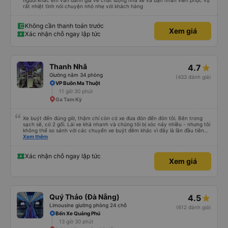
người khác em vẫn đánh giá về chất lượng nhà xe và bạn nhân viên phục vụ
rất nhiệt tình nói chuyện nhỏ nhẹ với khách hàng
Không cần thanh toán trước
Xem giá
Xác nhận chỗ ngay lập tức
Thanh Nhã
4.7
Giường nằm 34 phòng
(433 đánh giá)
VP Buôn Ma Thuột
11 giờ 30 phút
Ga Tam Kỳ
Xe buýt đến đúng giờ, thậm chí còn có xe đưa đón đến đón tôi. Bên trong
sạch sẽ, có 2 gối. Lái xe khá nhanh và chúng tôi bị xóc nảy nhiều - nhưng tôi
không thể so sánh với các chuyến xe buýt đêm khác vì đây là lần đầu tiên
tôi đi. Nhìn chung, tôi hài lòng.
Xem thêm
Xác nhận chỗ ngay lập tức
Xem giá
Quý Thảo (Đà Nẵng)
4.5
Limousine giường phòng 24 chỗ
(612 đánh giá)
Bến Xe Quảng Phú
13 giờ 30 phút