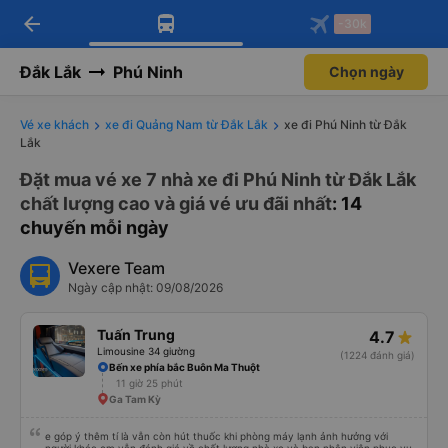
arrow_back
Tải app Vexere ngay!
Tải app Vexere
-30k
Mở app
Mở app
Nhận ưu đãi thành viên độc
-30k/ghế khi đặt vé máy bay qua
quyền
app
Đắk Lắk
Phú Ninh
Chọn ngày
Vé xe khách
xe đi Quảng Nam từ Đắk Lắk
xe đi Phú Ninh từ Đắk
Lắk
Đặt mua vé xe 7 nhà xe đi Phú Ninh từ Đắk Lắk
chất lượng cao và giá vé ưu đãi nhất
: 14
chuyến mỗi ngày
Vexere Team
Ngày cập nhật: 09/08/2026
Tuấn Trung
4.7
Limousine 34 giường
(1224 đánh giá)
Bến xe phía bắc Buôn Ma Thuột
11 giờ 25 phút
Ga Tam Kỳ
e góp ý thêm tí là vẫn còn hút thuốc khi phòng máy lạnh ảnh hưởng với