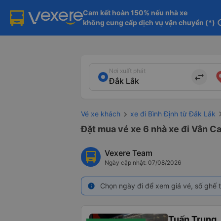
Cam kết hoàn 150% nếu nhà xe

không cung cấp dịch vụ vận chuyển (*)
in
Nơi xuất phát
import_export
Vé xe khách
xe đi Bình Định từ Đắk Lắk
Đặt mua vé xe 6 nhà xe đi Vân Ca
Vexere Team
Ngày cập nhật: 07/08/2026
Chọn ngày đi để xem giá vé, số ghế t
info
Tuấn Trung