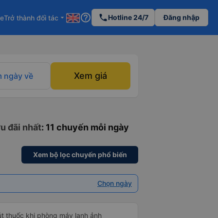
help_outline
phone
Hotline 24/7
Đăng nhập
re
Trở thành đối tác
arrow_drop_down
Xem giá
 ngày về
u đãi nhất
: 11 chuyến mỗi ngày
Xem bộ lọc chuyến phổ biến
Chọn ngày
hút thuốc khi phòng máy lạnh ảnh