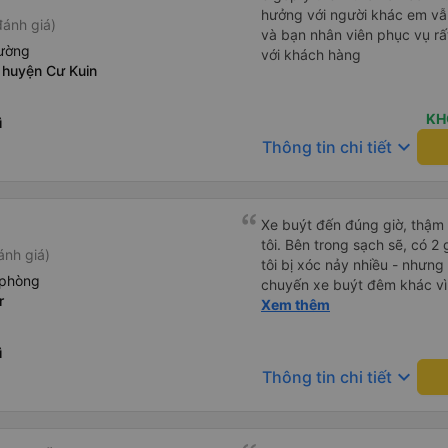
hưởng với người khác em vẫn đánh giá về chất lượng nhà xe
đánh giá)
và bạn nhân viên phục vụ rất
iường
với khách hàng
 huyện Cư Kuin
KH
ì
keyboard_arrow_down
Thông tin chi tiết
Xe buýt đến đúng giờ, thậm
tôi. Bên trong sạch sẽ, có 2
ánh giá)
tôi bị xóc nảy nhiều - nhưng
 phòng
chuyến xe buýt đêm khác vì đ
r
chung, tôi hài lòng.
Xem thêm
ì
keyboard_arrow_down
Thông tin chi tiết