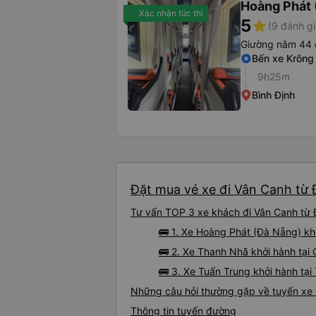
Hoàng Phát 
Xác nhận tức thì
5
star
(9 đánh gi
Giường nằm 44 
Bến xe Krông
9h25m
Bình Định
Đặt mua vé xe đi Vân Canh từ Đ
Tư vấn TOP 3 xe khách đi Vân Canh từ Đ
🚌 1. Xe Hoàng Phát (Đà Nẵng) kh
🚌 2. Xe Thanh Nhã khởi hành tại 
🚌 3. Xe Tuấn Trung khởi hành tạ
Những câu hỏi thường gặp về tuyến xe 
Thông tin tuyến đường