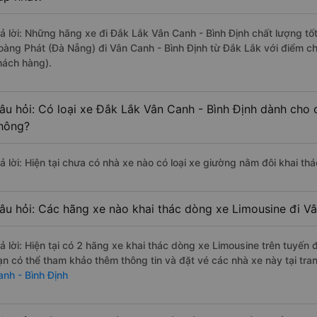
rả lời: Những hãng xe đi Đắk Lắk Vân Canh - Bình Định chất lượng tốt
oàng Phát (Đà Nẵng) đi Vân Canh - Bình Định từ Đắk Lắk với điểm ch
hách hàng).
âu hỏi: Có loại xe Đắk Lắk Vân Canh - Bình Định dành cho 
hông?
rả lời: Hiện tại chưa có nhà xe nào có loại xe giường nằm đôi khai th
âu hỏi: Các hãng xe nào khai thác dòng xe Limousine đi Vâ
rả lời: Hiện tại có 2 hãng xe khai thác dòng xe Limousine trên tuyế
ạn có thể tham khảo thêm thông tin và đặt vé các nhà xe này tại tra
anh - Bình Định