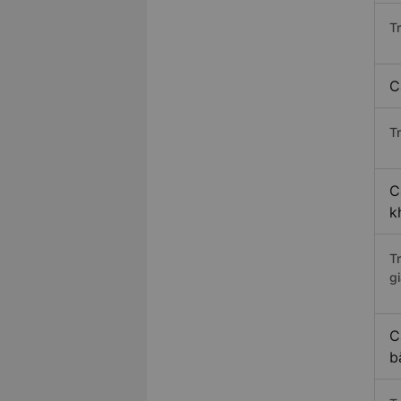
T
C
Tr
C
k
T
gi
C
b