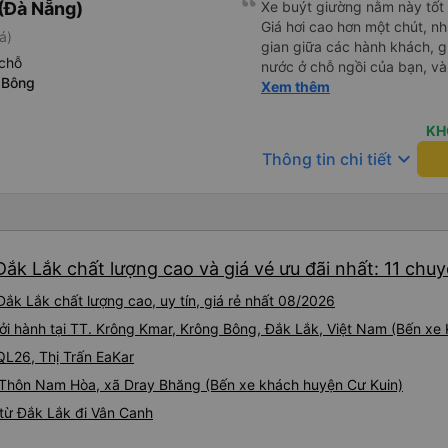
(Đà Nẵng)
Xe buýt giường nằm này tốt 
Giá hơi cao hơn một chút, n
á)
gian giữa các hành khách, gi
chỗ
nước ở chỗ ngồi của bạn, và
 Bông
ngồi mà bạn có thể bật tắt. N
Xem thêm
xe êm ái. Có ổ cắm điện để 
kết nối không phải lúc nào c
KH
keyboard_arrow_down
Thông tin chi tiết
ắk Lắk chất lượng cao và giá vé ưu đãi nhất: 11 chu
ắk Lắk chất lượng cao, uy tín, giá rẻ nhất 08/2026
ởi hành tại TT. Krông Kmar, Krông Bông, Đắk Lắk, Việt Nam (Bến xe
QL26, Thị Trấn EaKar
i Thôn Nam Hòa, xã Dray Bhăng (Bến xe khách huyện Cư Kuin)
từ Đắk Lắk đi Vân Canh