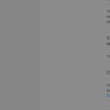
T
H
k
C
k
T
C
T
b
C