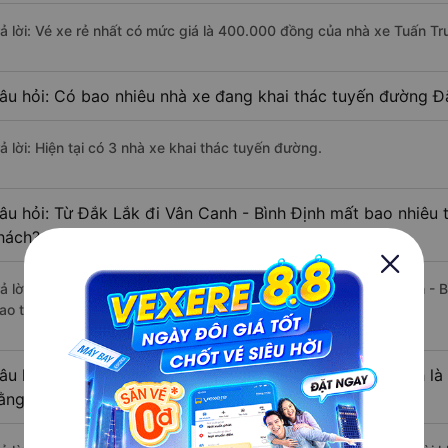
rả lời: Vé xe rẻ nhất có mức giá là 400.000 đồng của nhà xe Tuấn Tr
âu hỏi: Có bao nhiêu nhà xe đang khai thác tuyến đường Đắ
ả lời: Hiện tại có 3 nhà xe khai thác tuyến đường.
âu hỏi: Từ Đắk Lắk đi Vân Canh - Bình Định mất bao nhiêu 
hách?
rả lời: Thời gian di chuyển bằng xe khách từ Đắk Lắk đi Vân Canh - 
ao thông thuận lợi.
âu hỏi: Khoảng cách từ Đắk Lắk đi Vân Canh - Bình Định là
ằng xe khách?