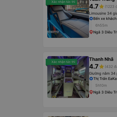
Xác nhận tức thì
4.7
star
(1223 
Limousine 34 g
Bến xe khách
6h55m
Ngã 3 Diêu Tr
Thanh Nhã
Xác nhận tức thì
4.7
star
(432 đ
Giường nằm 34
Thị Trấn EaKa
5h10m
Ngã 3 Diêu Tr