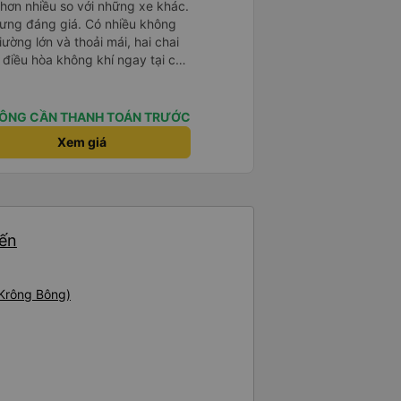
hơn nhiều so với những xe khác.
hưng đáng giá. Có nhiều không
ường lớn và thoải mái, hai chai
 điều hòa không khí ngay tại chỗ
hân viên thân thiện và tài xế lái
sạc điện thoại và Wi-Fi (mặc dù
ũng ổn định).
ÔNG CẦN THANH TOÁN TRƯỚC
Xem giá
yến
 Krông Bông)