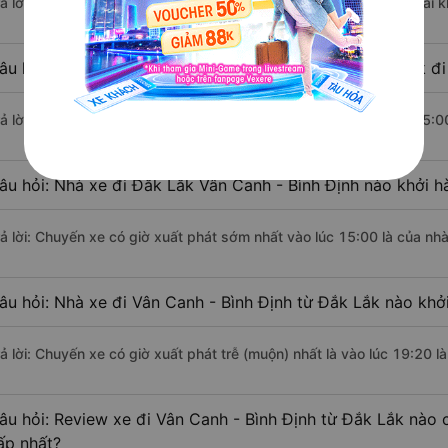
rả lời: Đoạn đường đi Vân Canh - Bình Định từ Đắk Lắk có chiều dài
âu hỏi: Mỗi ngày có bao nhiêu chuyến xe khách Đắk Lắk đi
rả lời: Trung bình mỗi ngày có khoảng 11 chuyến xe bắt đầu từ 15:0
âu hỏi: Nhà xe đi Đắk Lắk Vân Canh - Bình Định nào khởi 
rả lời: Chuyến xe có giờ xuất phát sớm nhất vào lúc 15:00 là của n
âu hỏi: Nhà xe đi Vân Canh - Bình Định từ Đắk Lắk nào khởi
rả lời: Chuyến xe có giờ xuất phát trễ (muộn) nhất là vào lúc 19:20 
âu hỏi: Review xe đi Vân Canh - Bình Định từ Đắk Lắk nào c
ấp nhất?