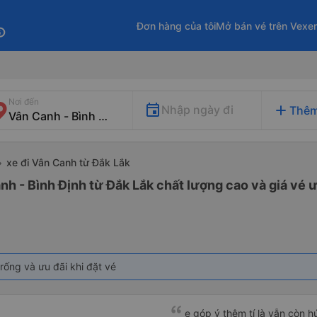
Đơn hàng của tôi
Mở bán vé trên Vexe
fo
Nơi đến
add
Nhập ngày đi
Thêm
xe đi Vân Canh từ Đắk Lắk
nh - Bình Định từ Đắk Lắk chất lượng cao và giá vé ư
rống và ưu đãi khi đặt vé
e góp ý thêm tí là vẫn còn 