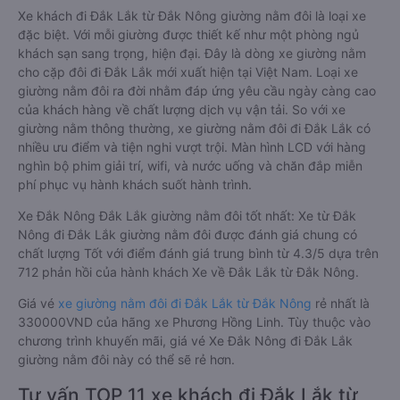
Xe khách đi Đắk Lắk từ Đắk Nông giường nằm đôi là loại xe
đặc biệt. Với mỗi giường được thiết kế như một phòng ngủ
khách sạn sang trọng, hiện đại. Đây là dòng xe giường nằm
cho cặp đôi đi Đắk Lắk mới xuất hiện tại Việt Nam. Loại xe
giường nằm đôi ra đời nhằm đáp ứng yêu cầu ngày càng cao
của khách hàng về chất lượng dịch vụ vận tải. So với xe
giường nằm thông thường, xe giường nằm đôi đi Đắk Lắk có
nhiều ưu điểm và tiện nghi vượt trội. Màn hình LCD với hàng
nghìn bộ phim giải trí, wifi, và nước uống và chăn đắp miễn
phí phục vụ hành khách suốt hành trình.
Xe Đắk Nông Đắk Lắk giường nằm đôi tốt nhất: Xe từ Đắk
Nông đi Đắk Lắk giường nằm đôi được đánh giá chung có
chất lượng Tốt với điểm đánh giá trung bình từ 4.3/5 dựa trên
712 phản hồi của hành khách Xe về Đắk Lắk từ Đắk Nông.
Giá vé
xe giường nằm đôi đi Đắk Lắk từ Đắk Nông
rẻ nhất là
330000VND của hãng xe Phương Hồng Linh. Tùy thuộc vào
chương trình khuyến mãi, giá vé Xe Đắk Nông đi Đắk Lắk
giường nằm đôi này có thể sẽ rẻ hơn.
Tư vấn TOP 11 xe khách đi Đắk Lắk từ