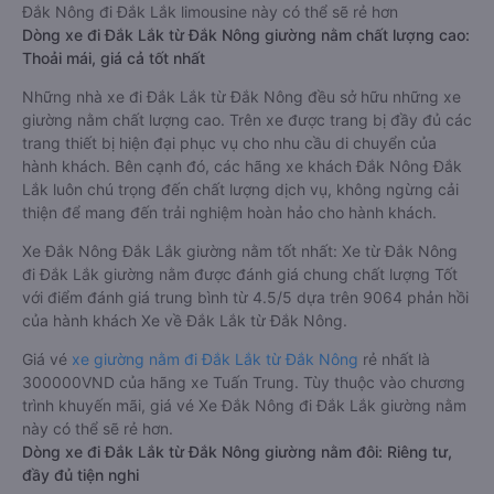
Đắk Nông đi Đắk Lắk limousine này có thể sẽ rẻ hơn
Dòng xe đi Đắk Lắk từ Đắk Nông giường nằm chất lượng cao:
Thoải mái, giá cả tốt nhất
Những nhà xe đi Đắk Lắk từ Đắk Nông đều sở hữu những xe
giường nằm chất lượng cao. Trên xe được trang bị đầy đủ các
trang thiết bị hiện đại phục vụ cho nhu cầu di chuyển của
hành khách. Bên cạnh đó, các hãng xe khách Đắk Nông Đắk
Lắk luôn chú trọng đến chất lượng dịch vụ, không ngừng cải
thiện để mang đến trải nghiệm hoàn hảo cho hành khách.
Xe Đắk Nông Đắk Lắk giường nằm tốt nhất: Xe từ Đắk Nông
đi Đắk Lắk giường nằm được đánh giá chung chất lượng Tốt
với điểm đánh giá trung bình từ 4.5/5 dựa trên 9064 phản hồi
của hành khách Xe về Đắk Lắk từ Đắk Nông.
Giá vé
xe giường nằm đi Đắk Lắk từ Đắk Nông
rẻ nhất là
300000VND của hãng xe Tuấn Trung. Tùy thuộc vào chương
trình khuyến mãi, giá vé Xe Đắk Nông đi Đắk Lắk giường nằm
này có thể sẽ rẻ hơn.
Dòng xe đi Đắk Lắk từ Đắk Nông giường nằm đôi: Riêng tư,
đầy đủ tiện nghi