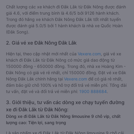
Chất lượng các xe khách đi Đắk Lắk từ Đắk Nông được đánh
giá 4.6, với điểm trung bình là 4.6/5 bởi 9126 hành khách.
Trong đó hãng xe khách Đắk Nông Đắk Lắk tốt nhất tuyến
được đánh giá 5.0/5 bởi 1 hành khách là nhà xe Quốc Hoàn
(Đắk Song).
2. Giá vé xe Đắk Nông Đắk Lắk
Hiện tại, theo cập nhật mới nhất của
Vexere.com
, giá vé xe
khách đi Đắk Lắk từ Đắk Nông có mức giá dao động từ
150000 đồng - 650000 đồng. Trong đó, nhà xe Hoàng Kim -
Đắk Nông có giá vé rẻ nhất, chỉ 150000 đồng. Đặt vé xe Đắk
Nông Đắk Lắk chính hãng tại
Vexere.com
để có giá rẻ nhất,
đảm bảo giữ chỗ 100% và hỗ trợ đổi trả vé miễn phí. Tổng đài
tư vấn, đặt vé và đổi trả vé miễn phí:
1900 888684
.
3. Giới thiệu, tư vấn các dòng xe chạy tuyến đường
xe đi Đắk Lắk từ Đắk Nông:
Dòng xe đi Đắk Lắk từ Đắk Nông limousine 9 chỗ vip, chất
lượng cao: Tiện lợi, sang trọng
Là sản phẩm xe đi Đắk Lắk từ Đắk Nông limousine 9 chỗ cải