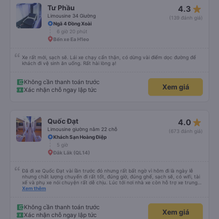
star_rate
Tư Phầu
4.3
Limousine 34 Giường
(139 đánh giá)
Ngã 4 Đồng Xoài
6 giờ 20 phút
Bến xe Ea H'leo
Xe rất mới, sạch sẽ. Lái xe chạy cẩn thận, có dừng vài điểm dọc đường để
khách đi vệ sinh ăn uống. Rất hài lòng ạ!
Không cần thanh toán trước
Xem giá
Xác nhận chỗ ngay lập tức
star_rate
Quốc Đạt
4.0
Limousine giường nằm 22 chỗ
(673 đánh giá)
Khách Sạn Hoàng Điệp
5 giờ
Đắk Lắk (QL14)
Đã đi xe Quốc Đạt vài lần trước đó nhưng rất bất ngờ vì hôm đi là ngày lễ
nhưng chất lượng chuyến đi rất tốt, đúng giờ, đúng ghế, sạch sẽ, có wifi, tài
xế và phụ xe nói chuyện rất dễ chịu. Lúc tới nơi nhà xe còn hỗ trợ xe trung
chuyển tới tận nhà. 10đ cho nhà xe, hy vọng nhà xe duy trì được chất lượng
Xem thêm
này. Cảm ơn
Không cần thanh toán trước
Xem giá
Xác nhận chỗ ngay lập tức