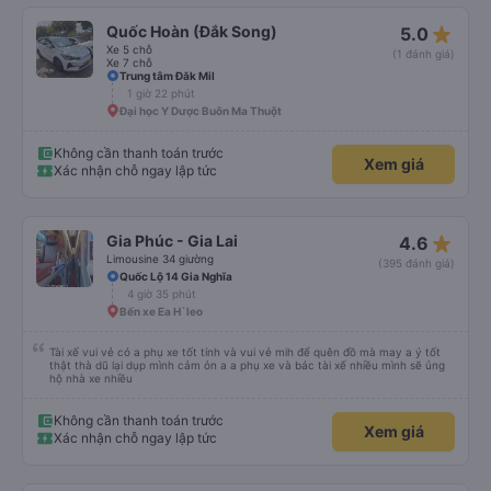
star_rate
Quốc Hoàn (Đắk Song)
5.0
Xe 5 chỗ
(1 đánh giá)
Xe 7 chỗ
Trung tâm Đăk Mil
1 giờ 22 phút
Đại học Y Dược Buôn Ma Thuột
Không cần thanh toán trước
Xem giá
Xác nhận chỗ ngay lập tức
star_rate
Gia Phúc - Gia Lai
4.6
Limousine 34 giường
(395 đánh giá)
Quốc Lộ 14 Gia Nghĩa
4 giờ 35 phút
Bến xe Ea H`leo
Tài xế vui vẻ có a phụ xe tốt tính và vui vẻ mih để quên đồ mà may a ý tốt
thật thà dũ lại dụp mình cảm ỏn a a phụ xe và bác tài xế nhiều mình sẽ ủng
hộ nhà xe nhiều
Không cần thanh toán trước
Xem giá
Xác nhận chỗ ngay lập tức