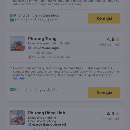
người khác em vẫn đánh giá về chất lượng nhà xe và bạn nhân viên phục vụ
rất nhiệt tình nói chuyện nhỏ nhẹ với khách hàng
Không cần thanh toán trước
Xem giá
Xác nhận chỗ ngay lập tức
Phương Trang
4.8
Limousine giường nằm 34 chỗ
(3990 đánh giá)
Bến xe Miền Đông Cũ
7 giờ 46 phút
Bến xe Nam Buôn Ma Thuột
Excellent bus and very safe driving. To make this a 5-star experience, I
suggest the company implements a "no sound" policy for phones during the
night to respect those sleeping. It is a sleeper bus, so quiet is key! Also,
please display the Wi-Fi password clearly inside the cabin for convenience. I
Xem thêm
would definitely ride with them again! -------------- ​ Xe chất lượng tốt và
tài xế lái xe rất an toàn. Để dịch vụ hoàn hảo hơn, tôi góp ý nhà xe nên có
quy định rõ ràng về việc giữ im lặng (tắt âm thanh điện thoại) vào ban đêm
Xác nhận chỗ ngay lập tức
Xem giá
để tránh làm phiền hành khách khác ngủ. Ngoài ra, nhà xe nên dán sẵn mật
khẩu Wi-Fi trong xe để hành khách dễ dàng sử dụng. Tôi vẫn sẽ tiếp tục ủng
hộ nhà xe trong tương lai!
Phương Hồng Linh
4.3
Limousine 24 phòng
(715 đánh giá)
Limousine 36 phòng
Nam Đà (Dọc Quốc lộ 14)
1 giờ 40 phút