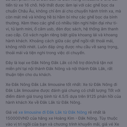
tiến từ xe 16 chỗ. Nội thất được làm lại với các ghế bọc da
chuẩn Châu Âu, không chỉ êm ái cho chuyến hành trình xa, mà
còn mát mẻ và không hề bị hầm bí như các ghế bọc da bình
thường. Kèm theo các ghế có nhiều tiện nghi hiện đại như ti-
vi, tủ lạnh mini, ổ cắm usb, đèn đọc sách, hệ thống âm thanh
cao cấp. Có vách ngăn riêng biệt giữa khoang lái và khoang
hành khách. Khoảng cách giữa các ghế ngồi rất thoải mái,
không nhồi nhét. Luôn đáp ứng được nhu cầu về sang trọng,
thoải mái và tiện nghi trong việc di chuyển.
Đây là loại xe Đắk Nông Đắk Lắk có hỗ trợ đón/trả tận nơi
miễn phí tại nội thành Đắk Nông và nội thành Đắk Lắk, rất
thuận tiện cho du khách.
Xe Đắk Nông Đắk Lắk limousine tốt nhất: Xe từ Đắk Nông đi
Đắk Lắk limousine được đánh giá chung có chất lượng Tốt với
điểm đánh giá trung bình từ 4.5/5 dựa trên 9125 phản hồi của
hành khách Xe về Đắk Lắk từ Đắk Nông.
Giá vé
xe limousine đi Đắk Lắk từ Đắk Nông
rẻ nhất là
150000VND của hãng xe Hoàng Kim - Đắk Nông. Tùy thuộc
vào vị trí ngồi của bạn và chương trình khuyến mãi, giá vé Xe