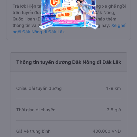
Trả lời: Hiện tại có 2 hãng xe khai thác dòng xe ghế ngồi
trên tuyến đường này là xe Hoàng Kim - Đắk Nông,
Quốc Hoàn (Đắk Song), bạn có thể tham khảo thêm
thông tin và đặt vé các nhà xe này tại trang này:
Xe ghế
ngồi Đắk Nông đi Đắk Lắk
Thông tin tuyến đường Đắk Nông đi Đắk Lắk
Chiều dài tuyến đường
179 km
Thời gian di chuyển
3.8 giờ
Giá vé trung bình
400.000 VNĐ