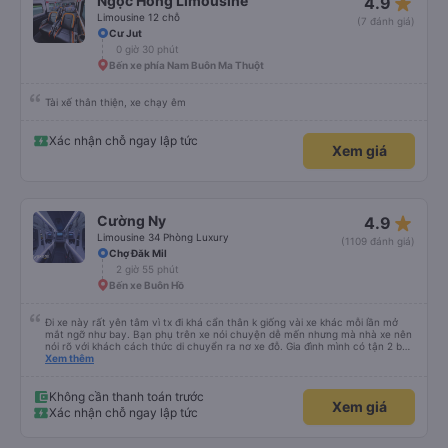
star_rate
Ngọc Hồng Limousine
4.9
Limousine 12 chỗ
(7 đánh giá)
Cư Jut
0 giờ 30 phút
Bến xe phía Nam Buôn Ma Thuột
Tài xế thân thiện, xe chạy êm
Xác nhận chỗ ngay lập tức
Xem giá
star_rate
Cường Ny
4.9
Limousine 34 Phòng Luxury
(1109 đánh giá)
Chợ Đăk Mil
2 giờ 55 phút
Bến xe Buôn Hồ
Đi xe này rất yên tâm vì tx đi khá cẩn thân k giống vài xe khác mỗi lần mở
mắt ngỡ như bay. Bạn phụ trên xe nói chuyện dễ mến nhưng mà nhà xe nên
nói rõ với khách cách thức di chuyển ra nơ xe đỗ. Gia đình mình có tận 2 bé
nhỏ tay xách nách mang mà mình bị xoay vòng vòng đi bộ đến khu đỗ xe thì
Xem thêm
chân chảy máo luôn é 🥲 còn lại 10 đỉm
Không cần thanh toán trước
Xem giá
Xác nhận chỗ ngay lập tức