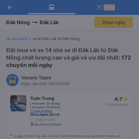
arrow_back
Tải app Vexere ngay!
Tải app Vexere
-30k
Mở app
Mở app
Nhận ưu đãi thành viên độc
-30k/ghế khi đặt vé máy bay qua
quyền
app
Đắk Nông
Đắk Lắk
Chọn ngày
Vé xe khách
xe đi Đắk Lắk từ Đăk Nông
Đặt mua vé xe 14 nhà xe đi Đắk Lắk từ Đắk
Nông chất lượng cao và giá vé ưu đãi nhất
: 172
chuyến mỗi ngày
Vexere Team
Ngày cập nhật: 08/08/2026
Tuấn Trung
4.7
Limousine 22 phòng
(1223 đánh giá)
Limousine 24 phòng
+1 loại xe khác
Gia Nghĩa (QL14)
3 giờ 55 phút
Văn Phòng M’ĐRắk
e góp ý thêm tí là vẫn còn hút thuốc khi phòng máy lạnh ảnh hưởng với