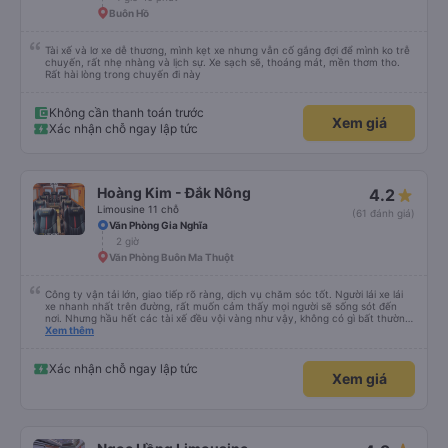
Buôn Hồ
Tài xế và lơ xe dễ thương, mình kẹt xe nhưng vẫn cố gắng đợi để mình ko trễ
chuyến, rất nhẹ nhàng và lịch sự. Xe sạch sẽ, thoáng mát, mền thơm tho.
Rất hài lòng trong chuyến đi này
Không cần thanh toán trước
Xem giá
Xác nhận chỗ ngay lập tức
Hoàng Kim - Đắk Nông
4.2
Limousine 11 chỗ
(61 đánh giá)
Văn Phòng Gia Nghĩa
2 giờ
Văn Phòng Buôn Ma Thuột
Công ty vận tải lớn, giao tiếp rõ ràng, dịch vụ chăm sóc tốt. Người lái xe lái
xe nhanh nhất trên đường, rất muốn cảm thấy mọi người sẽ sống sót đến
nơi. Nhưng hầu hết các tài xế đều vội vàng như vậy, không có gì bất thường
cả.
Xem thêm
Xác nhận chỗ ngay lập tức
Xem giá