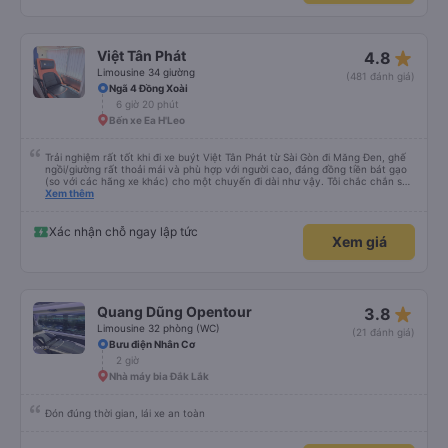
star_rate
Việt Tân Phát
4.8
Limousine 34 giường
(481 đánh giá)
Ngã 4 Đồng Xoài
6 giờ 20 phút
Bến xe Ea H'Leo
Trải nghiệm rất tốt khi đi xe buýt Việt Tân Phát từ Sài Gòn đi Măng Đen, ghế
ngồi/giường rất thoải mái và phù hợp với người cao, đáng đồng tiền bát gạo
(so với các hãng xe khác) cho một chuyến đi dài như vậy. Tôi chắc chắn sẽ
sử dụng lại sau.
Xem thêm
Xác nhận chỗ ngay lập tức
Xem giá
star_rate
Quang Dũng Opentour
3.8
Limousine 32 phòng (WC)
(21 đánh giá)
Bưu điện Nhân Cơ
2 giờ
Nhà máy bia Đắk Lắk
Đón đúng thời gian, lái xe an toàn