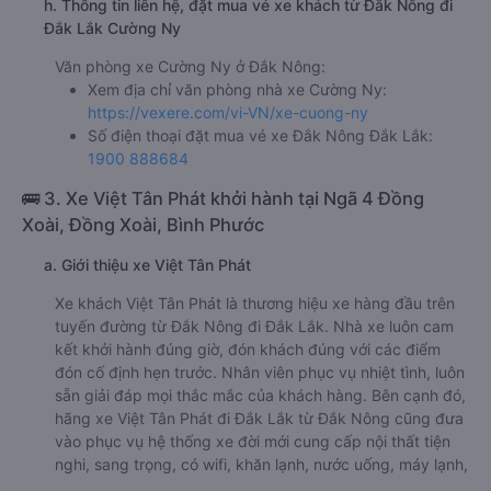
h. Thông tin liên hệ, đặt mua vé xe khách từ Đắk Nông đi
Đắk Lắk Cường Ny
Văn phòng xe Cường Ny ở Đắk Nông:
Xem địa chỉ văn phòng nhà xe Cường Ny:
https://vexere.com/vi-VN/xe-cuong-ny
Số điện thoại đặt mua vé xe Đắk Nông Đắk Lắk:
1900 888684
🚌 3. Xe Việt Tân Phát khởi hành tại Ngã 4 Đồng
Xoài, Đồng Xoài, Bình Phước
a. Giới thiệu xe Việt Tân Phát
Xe khách Việt Tân Phát là thương hiệu xe hàng đầu trên
tuyến đường từ Đắk Nông đi Đắk Lắk. Nhà xe luôn cam
kết khởi hành đúng giờ, đón khách đúng với các điểm
đón cố định hẹn trước. Nhân viên phục vụ nhiệt tình, luôn
sẵn giải đáp mọi thắc mắc của khách hàng. Bên cạnh đó,
hãng xe Việt Tân Phát đi Đắk Lắk từ Đắk Nông cũng đưa
vào phục vụ hệ thống xe đời mới cung cấp nội thất tiện
nghi, sang trọng, có wifi, khăn lạnh, nước uống, máy lạnh,
…