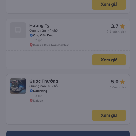
Xem giá
star_rate
Hương Ty
3.7
Giường nằm 44 chỗ
(18 đánh giá)
Chợ Kiến Đức
2 giờ
Bến Xe Phía Nam Đaklak
Xem giá
star_rate
Quốc Thưởng
5.0
Giường nằm 46 chỗ
(3 đánh giá)
Đak Nông
3 giờ
Daklak
Xem giá