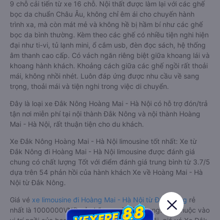
9 chỗ cải tiến từ xe 16 chỗ. Nội thất được làm lại với các ghế
bọc da chuẩn Châu Âu, không chỉ êm ái cho chuyến hành
trình xa, mà còn mát mẻ và không hề bị hầm bí như các ghế
bọc da bình thường. Kèm theo các ghế có nhiều tiện nghi hiện
đại như ti-vi, tủ lạnh mini, ổ cắm usb, đèn đọc sách, hệ thống
âm thanh cao cấp. Có vách ngăn riêng biệt giữa khoang lái và
khoang hành khách. Khoảng cách giữa các ghế ngồi rất thoải
mái, không nhồi nhét. Luôn đáp ứng được nhu cầu về sang
trọng, thoải mái và tiện nghi trong việc di chuyển.
Đây là loại xe Đắk Nông Hoàng Mai - Hà Nội có hỗ trợ đón/trả
tận nơi miễn phí tại nội thành Đắk Nông và nội thành Hoàng
Mai - Hà Nội, rất thuận tiện cho du khách.
Xe Đắk Nông Hoàng Mai - Hà Nội limousine tốt nhất: Xe từ
Đắk Nông đi Hoàng Mai - Hà Nội limousine được đánh giá
chung có chất lượng Tốt với điểm đánh giá trung bình từ 3.7/5
dựa trên 54 phản hồi của hành khách Xe về Hoàng Mai - Hà
Nội từ Đắk Nông.
Giá vé
xe limousine đi Hoàng Mai - Hà Nội từ Đắk Nông
rẻ
nhất là 1000000VND của hãng xe Thiên Trung. Tùy thuộc vào