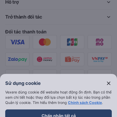
keyboard_arrow_down
Hỗ trợ
keyboard_arrow_down
Trở thành đối tác
Đối tác thanh toán
close
Sử dụng cookie
Vexere dùng cookie để website hoạt động ổn định. Bạn có thể
xem chi tiết hoặc thay đổi lựa chọn bất kỳ lúc nào trong phần
Quản lý cookie. Tìm hiểu thêm trong
Chính sách Cookie
.
Chấp nhận tất cả