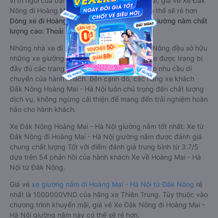
vị trí ngồi của bạn và chương trình khuyến mãi, giá vé Xe Đắk
Nông đi Hoàng Mai - Hà Nội limousine này có thể sẽ rẻ hơn
Dòng xe đi Hoàng Mai - Hà Nội từ Đắk Nông giường nằm chất
lượng cao: Thoải mái, giá cả tốt nhất
Những nhà xe đi Hoàng Mai - Hà Nội từ Đắk Nông đều sở hữu
những xe giường nằm chất lượng cao. Trên xe được trang bị
đầy đủ các trang thiết bị hiện đại phục vụ cho nhu cầu di
chuyển của hành khách. Bên cạnh đó, các hãng xe khách
Đắk Nông Hoàng Mai - Hà Nội luôn chú trọng đến chất lượng
dịch vụ, không ngừng cải thiện để mang đến trải nghiệm hoàn
hảo cho hành khách.
Xe Đắk Nông Hoàng Mai - Hà Nội giường nằm tốt nhất: Xe từ
Đắk Nông đi Hoàng Mai - Hà Nội giường nằm được đánh giá
chung chất lượng Tốt với điểm đánh giá trung bình từ 3.7/5
dựa trên 54 phản hồi của hành khách Xe về Hoàng Mai - Hà
Nội từ Đắk Nông.
Giá vé
xe giường nằm đi Hoàng Mai - Hà Nội từ Đắk Nông
rẻ
nhất là 1000000VND của hãng xe Thiên Trung. Tùy thuộc vào
chương trình khuyến mãi, giá vé Xe Đắk Nông đi Hoàng Mai -
Hà Nội giường nằm này có thể sẽ rẻ hơn.