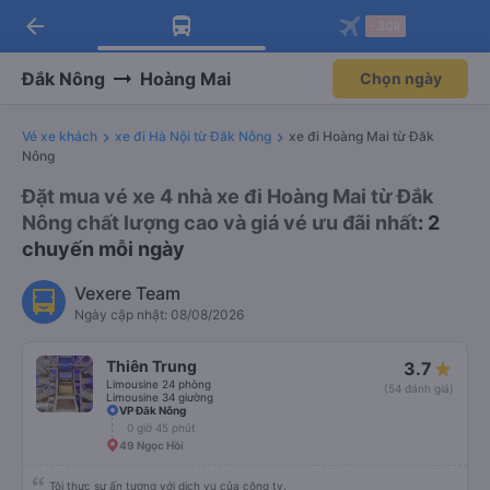
arrow_back
Tải app Vexere ngay!
Tải app Vexere
-30k
Mở app
Mở app
Nhận ưu đãi thành viên độc
-30k/ghế khi đặt vé máy bay qua
quyền
app
Đắk Nông
Hoàng Mai
Chọn ngày
Vé xe khách
xe đi Hà Nội từ Đăk Nông
xe đi Hoàng Mai từ Đăk
Nông
Đặt mua vé xe 4 nhà xe đi Hoàng Mai từ Đắk
Nông chất lượng cao và giá vé ưu đãi nhất
: 2
chuyến mỗi ngày
Vexere Team
Ngày cập nhật: 08/08/2026
Thiên Trung
3.7
Limousine 24 phòng
(54 đánh giá)
Limousine 34 giường
VP Đăk Nông
0 giờ 45 phút
49 Ngọc Hồi
Tôi thực sự ấn tượng với dịch vụ của công ty.