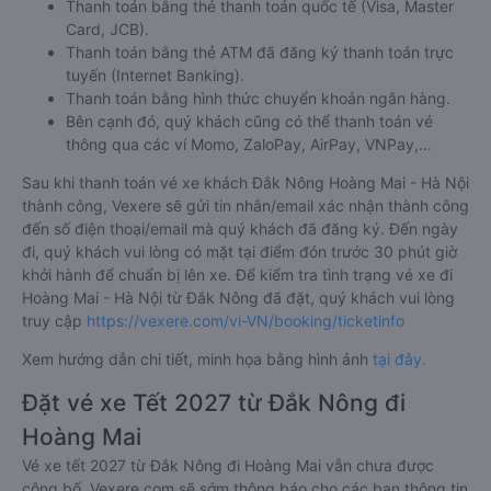
Thanh toán bằng thẻ thanh toán quốc tế (Visa, Master
Card, JCB).
Thanh toán bằng thẻ ATM đã đăng ký thanh toán trực
tuyến (Internet Banking).
Thanh toán bằng hình thức chuyển khoản ngân hàng.
Bên cạnh đó, quý khách cũng có thể thanh toán vé
thông qua các ví Momo, ZaloPay, AirPay, VNPay,…
Sau khi thanh toán vé xe khách Đắk Nông Hoàng Mai - Hà Nội
thành công, Vexere sẽ gửi tin nhắn/email xác nhận thành công
đến số điện thoại/email mà quý khách đã đăng ký. Đến ngày
đi, quý khách vui lòng có mặt tại điểm đón trước 30 phút giờ
khởi hành để chuẩn bị lên xe. Để kiểm tra tình trạng vé xe đi
Hoàng Mai - Hà Nội từ Đắk Nông đã đặt, quý khách vui lòng
truy cập
https://vexere.com/vi-VN/booking/ticketinfo
Xem hướng dẫn chi tiết, minh họa bằng hình ảnh
tại đây.
Đặt vé xe Tết 2027 từ Đắk Nông đi
Hoàng Mai
Vé xe tết 2027 từ Đắk Nông đi Hoàng Mai vẫn chưa được
công bố. Vexere.com sẽ sớm thông báo cho các bạn thông tin