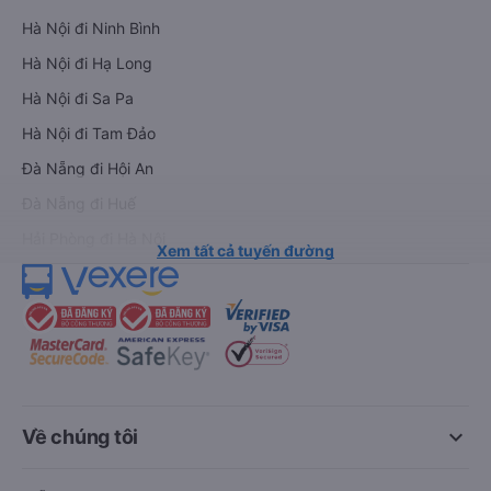
Hà Nội đi Ninh Bình
Hà Nội đi Hạ Long
Hà Nội đi Sa Pa
Hà Nội đi Tam Đảo
Đà Nẵng đi Hội An
Đà Nẵng đi Huế
Hải Phòng đi Hà Nội
Xem tất cả tuyến đường
keyboard_arrow_down
Về chúng tôi